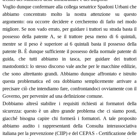
Voglio dunque confermare alla collega senatrice Spadoni Urbani che
abbiamo concentrato molto la nostra attenzione su questo
argomento: ora occorre decidere e cercheremo di farlo nel modo
migliore. Se non vado errato, per guidare i trattori su strada basta il
possesso della patente A, se il trattore pesa meno di 6 quintali,
mentre se il peso è superiore ai 6 quintali basta il possesso della
patente B. È dunque sufficiente il possesso della normale patente di
guida, che tutti abbiamo in tasca, per guidare dei trattori
mastodontici: lo stesso discorso vale anche per le macchine edilizie,
che sono altrettanto grandi. Abbiamo dunque affrontato e istruito
questa problematica ed ora dobbiamo semplicemente arrivare a
precisare ciò che intendiamo fare, confrontandoci ovviamente con il
Governo, per pervenire ad una definizione comune.
Dobbiamo altresì stabilire i requisiti richiesti ai formatori della
sicurezza: questo è un altro grande problema che ci siamo posti,
giacché bisogna capire chi formerà i formatori. A tale proposito
abbiamo audito i rappresentanti della Consulta interassociativa
italiana per la prevenzione (CIIP) e del CEPAS - Certificazione delle