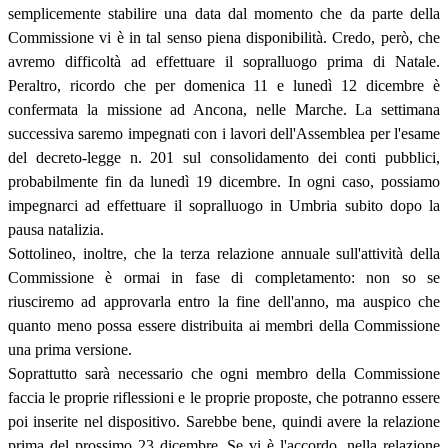
semplicemente stabilire una data dal momento che da parte della
Commissione vi è in tal senso piena disponibilità. Credo, però, che
avremo difficoltà ad effettuare il sopralluogo prima di Natale.
Peraltro, ricordo che per domenica 11 e lunedì 12 dicembre è
confermata la missione ad Ancona, nelle Marche. La settimana
successiva saremo impegnati con i lavori dell'Assemblea per l'esame
del decreto-legge n. 201 sul consolidamento dei conti pubblici,
probabilmente fin da lunedì 19 dicembre. In ogni caso, possiamo
impegnarci ad effettuare il sopralluogo in Umbria subito dopo la
pausa natalizia.
Sottolineo, inoltre, che la terza relazione annuale sull'attività della
Commissione è ormai in fase di completamento: non so se
riusciremo ad approvarla entro la fine dell'anno, ma auspico che
quanto meno possa essere distribuita ai membri della Commissione
una prima versione.
Soprattutto sarà necessario che ogni membro della Commissione
faccia le proprie riflessioni e le proprie proposte, che potranno essere
poi inserite nel dispositivo. Sarebbe bene, quindi avere la relazione
prima del prossimo 23 dicembre. Se vi è l'accordo, nella relazione