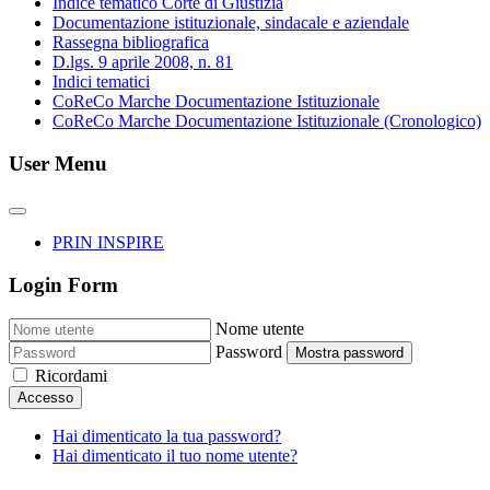
Indice tematico Corte di Giustizia
Documentazione istituzionale, sindacale e aziendale
Rassegna bibliografica
D.lgs. 9 aprile 2008, n. 81
Indici tematici
CoReCo Marche Documentazione Istituzionale
CoReCo Marche Documentazione Istituzionale (Cronologico)
User Menu
PRIN INSPIRE
Login Form
Nome utente
Password
Mostra password
Ricordami
Accesso
Hai dimenticato la tua password?
Hai dimenticato il tuo nome utente?