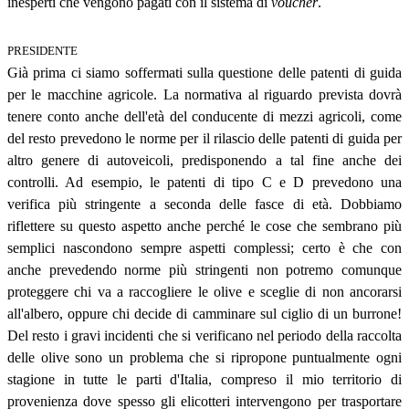
inesperti che vengono pagati con il sistema di
voucher
.
PRESIDENTE
Già prima ci siamo soffermati sulla questione delle patenti di guida
per le macchine agricole. La normativa al riguardo prevista dovrà
tenere conto anche dell'età del conducente di mezzi agricoli, come
del resto prevedono le norme per il rilascio delle patenti di guida per
altro genere di autoveicoli, predisponendo a tal fine anche dei
controlli. Ad esempio, le patenti di tipo C e D prevedono una
verifica più stringente a seconda delle fasce di età. Dobbiamo
riflettere su questo aspetto anche perché le cose che sembrano più
semplici nascondono sempre aspetti complessi; certo è che con
anche prevedendo norme più stringenti non potremo comunque
proteggere chi va a raccogliere le olive e sceglie di non ancorarsi
all'albero, oppure chi decide di camminare sul ciglio di un burrone!
Del resto i gravi incidenti che si verificano nel periodo della raccolta
delle olive sono un problema che si ripropone puntualmente ogni
stagione in tutte le parti d'Italia, compreso il mio territorio di
provenienza dove spesso gli elicotteri intervengono per trasportare