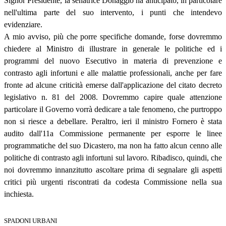
Signor Presidente, la senatrice Donaggio ha anticipato, in particolare
nell'ultima parte del suo intervento, i punti che intendevo
evidenziare.
A mio avviso, più che porre specifiche domande, forse dovremmo
chiedere al Ministro di illustrare in generale le politiche ed i
programmi del nuovo Esecutivo in materia di prevenzione e
contrasto agli infortuni e alle malattie professionali, anche per fare
fronte ad alcune criticità emerse dall'applicazione del citato decreto
legislativo n. 81 del 2008. Dovremmo capire quale attenzione
particolare il Governo vorrà dedicare a tale fenomeno, che purtroppo
non si riesce a debellare. Peraltro, ieri il ministro Fornero è stata
audito dall'11a Commissione permanente per esporre le linee
programmatiche del suo Dicastero, ma non ha fatto alcun cenno alle
politiche di contrasto agli infortuni sul lavoro. Ribadisco, quindi, che
noi dovremmo innanzitutto ascoltare prima di segnalare gli aspetti
critici più urgenti riscontrati da codesta Commissione nella sua
inchiesta.
SPADONI URBANI