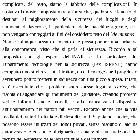
complicata, del resto, siamo la fabbrica delle complicazioni! In
sostanza la nostra proposta mira a far sì che, qualora vi siano fondi
destinati al miglioramento della sicurezza dei luoghi e degli
strumenti di lavoro e, in particolare, delle macchine agricole, essi
non vengano conteggiati ai fini del cosiddetto tetto del
"de minimis"
.
Non c'è dunque nessun elemento che possa portare una turbativa
alla concorrenza, visto che si parla di sicurezza. Ricordo a tal
proposito che gli esperti dell'INAIL e, in particolare, del
Dipartimento tecnologie per la sicurezza (l'ex ISPESL) hanno
compiuto uno studio su tutti i trattori, da cui emerge che i proprietari
avrebbero potuto metterli in sicurezza con una piccola spesa. Infatti,
si è riscontrato che i problemi sono spesso legati al
carter
, che
rischia di agganciare gli indumenti del guidatore, creando problemi
seri e infortuni anche mortali, e alla mancanza di dispositivi
antiribaltamento nei trattori più vecchi. Ricordo anche che la vita
media dei trattori in Italia è di circa 40 anni. Sappiamo, inoltre, che
possono essere utilizzati dei fondi privati, senza bisogno di alcuna
autorizzazione ed anche al riguardo è stata svolta un'audizione dei
tecnici del Ministero delle infrastrutture e dei trasporti.