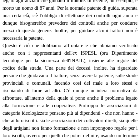
legato agli anziani che guidano il trattore: di recente, ad esempio, è
morto un uomo di 87 anni. Per la normale patente di guida, superata
una certa età, c'è l'obbligo di effettuare dei controlli ogni anno e
dunque bisognerebbe prevedere dei controlli anche per condurre
mezzi di questo genere. Inoltre, per guidare alcuni trattori non è
necessaria la patente.
Questo è ciò che dobbiamo affrontare e che abbiamo verificato
anche con i rappresentanti dell'
ex
ISPESL (ora Dipartimento
tecnologie per la sicurezza dell'INAIL), insieme alle regole del
codice della strada. Una parte dei decessi, inoltre, ha riguardato
persone che guidavano il trattore, senza avere la patente, sulle strade
provinciali e comunali, facendo così del male a loro stessi e
rischiando di farne ad altri. C'è dunque un'intera normativa da
affrontare, all'interno della quale si pone anche il problema legato
alla formazione e alle cooperative. Purtroppo le associazioni di
categoria ideologizzate pensano più ai dipendenti - che non hanno -
che ai loro iscritti: sia le associazioni dei coltivatori diretti, sia quelle
degli artigiani non fanno formazione e non impongono regole per i
loro iscritti, ovvero per quelli che potrei definire, usando un termine