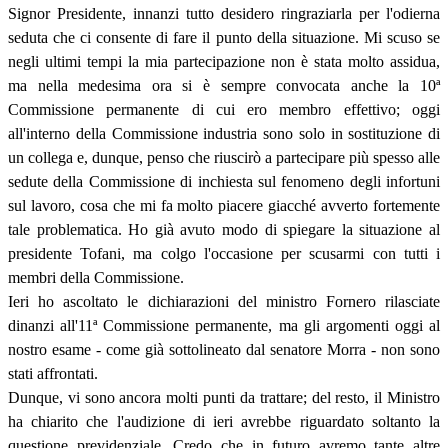
Signor Presidente, innanzi tutto desidero ringraziarla per l'odierna
seduta che ci consente di fare il punto della situazione. Mi scuso se
negli ultimi tempi la mia partecipazione non è stata molto assidua,
ma nella medesima ora si è sempre convocata anche la 10ª
Commissione permanente di cui ero membro effettivo; oggi
all'interno della Commissione industria sono solo in sostituzione di
un collega e, dunque, penso che riuscirò a partecipare più spesso alle
sedute della Commissione di inchiesta sul fenomeno degli infortuni
sul lavoro, cosa che mi fa molto piacere giacché avverto fortemente
tale problematica. Ho già avuto modo di spiegare la situazione al
presidente Tofani, ma colgo l'occasione per scusarmi con tutti i
membri della Commissione.
Ieri ho ascoltato le dichiarazioni del ministro Fornero rilasciate
dinanzi all'11
ª
Commissione permanente, ma gli argomenti oggi al
nostro esame - come già sottolineato dal senatore Morra - non sono
stati affrontati.
Dunque, vi sono ancora molti punti da trattare; del resto, il Ministro
ha chiarito che l'audizione di ieri avrebbe riguardato soltanto la
questione previdenziale. Credo che in futuro avremo tante altre