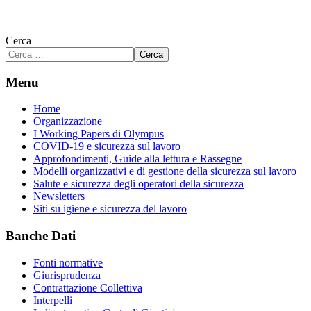
Cerca
Cerca
Menu
Home
Organizzazione
I Working Papers di Olympus
COVID-19 e sicurezza sul lavoro
Approfondimenti, Guide alla lettura e Rassegne
Modelli organizzativi e di gestione della sicurezza sul lavoro
Salute e sicurezza degli operatori della sicurezza
Newsletters
Siti su igiene e sicurezza del lavoro
Banche Dati
Fonti normative
Giurisprudenza
Contrattazione Collettiva
Interpelli