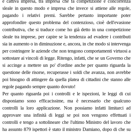
e cattiva impresa, tra impresa che fa competizione e concorrenza
sleale in questo modo e impresa che invece si attiene alle regole,
pagando i relativi premi. Sarebbe pertanto importante poter
approfondire questo problema del contenzioso, cioè dell'evasione
contributiva, che si traduce come ho già detto in una competizione
sleale tra imprese, per capire se la tendenza ad evadere i contributi
sia in aumento o in diminuzione e, ancora, in che modo si intervenga
per costringere le aziende che non tengono comportamenti virtuosi a
sottostare ai vincoli di legge. Ritengo, infatti, che se un Governo che
si accinge a mettere un po' d'ordine anche per quanto riguarda la
questione delle risorse, recuperasse i soldi che avanza, non avrebbe
poi bisogno di attingere da quella platea di cittadini che stanno alle
regole pagando sempre quanto dovuto!
Per quanto riguarda poi i controlli e le ispezioni, le leggi di cui
disponiamo sono efficacissime, ma è necessario che qualcuno
controlli la loro applicazione. Non possiamo infatti limitarci ad
approvare una infinità di leggi se poi non vengono effettuati i
controlli e tengo a sottolineare che l'ultimo Ministro del lavoro che
ha assunto 879 ispettori è stato il ministro Damiano, dopo di che su