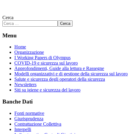
Cerca
Cerca
Menu
Home
Organizzazione
I Working Papers di Olympus
COVID-19 e sicurezza sul lavoro
Approfondimenti, Guide alla lettura e Rassegne
Modelli organizzativi e di gestione della sicurezza sul lavoro
Salute e sicurezza degli operatori della sicurezza
Newsletters
Siti su igiene e sicurezza del lavoro
Banche Dati
Fonti normative
Giurisprudenza
Contrattazione Collettiva
Interpelli