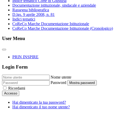
Indice tematico Corte di Giustizia
Documentazione istituzionale, sindacale e aziendale
Rassegna bibliografica
D.lgs. 9 aprile 2008, n. 81
Indici tematici
CoReCo Marche Documentazione Istituzionale
CoReCo Marche Documentazione Istituzionale (Cronologico)
User Menu
PRIN INSPIRE
Login Form
Nome utente
Password
Mostra password
Ricordami
Accesso
Hai dimenticato la tua password?
Hai dimenticato il tuo nome utente?