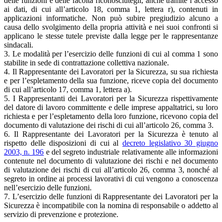
delle funzioni e delle facoltà riconosciutegli, anche tramite l’accesso
ai dati, di cui all’articolo 18, comma 1, lettera r), contenuti in
applicazioni informatiche. Non può subire pregiudizio alcuno a
causa dello svolgimento della propria attività e nei suoi confronti si
applicano le stesse tutele previste dalla legge per le rappresentanze
sindacali.
3. Le modalità per l’esercizio delle funzioni di cui al comma 1 sono
stabilite in sede di contrattazione collettiva nazionale.
4. Il Rappresentante dei Lavoratori per la Sicurezza, su sua richiesta
e per l’espletamento della sua funzione, riceve copia del documento
di cui all’articolo 17, comma 1, lettera a).
5. I Rappresentanti dei Lavoratori per la Sicurezza rispettivamente
del datore di lavoro committente e delle imprese appaltatrici, su loro
richiesta e per l’espletamento della loro funzione, ricevono copia del
documento di valutazione dei rischi di cui all’articolo 26, comma 3.
6. Il Rappresentante dei Lavoratori per la Sicurezza è tenuto al
rispetto delle disposizioni di cui al
decreto legislativo 30 giugno
2003, n. 196
e del segreto industriale relativamente alle informazioni
contenute nel documento di valutazione dei rischi e nel documento
di valutazione dei rischi di cui all’articolo 26, comma 3, nonché al
segreto in ordine ai processi lavorativi di cui vengono a conoscenza
nell’esercizio delle funzioni.
7. L’esercizio delle funzioni di Rappresentante dei Lavoratori per la
Sicurezza è incompatibile con la nomina di responsabile o addetto al
servizio di prevenzione e protezione.