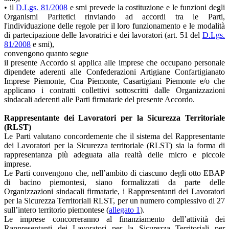
• il
D.Lgs. 81/2008
e smi prevede la costituzione e le funzioni degli
Organismi Paritetici rinviando ad accordi tra le Parti,
l'individuazione delle regole per il loro funzionamento e le modalità
di partecipazione delle lavoratrici e dei lavoratori (art. 51 del
D.Lgs.
81/2008
e smi),
convengono quanto segue
il presente Accordo si applica alle imprese che occupano personale
dipendete aderenti alle Confederazioni Artigiane Confartigianato
Imprese Piemonte, Cna Piemonte, Casartigiani Piemonte e/o che
applicano i contratti collettivi sottoscritti dalle Organizzazioni
sindacali aderenti alle Parti firmatarie del presente Accordo.
Rappresentante dei Lavoratori per la Sicurezza Territoriale
(RLST)
Le Parti valutano concordemente che il sistema del Rappresentante
dei Lavoratori per la Sicurezza territoriale (RLST) sia la forma di
rappresentanza più adeguata alla realtà delle micro e piccole
imprese.
Le Parti convengono che, nell’ambito di ciascuno degli otto EBAP
di bacino piemontesi, siano formalizzati da parte delle
Organizzazioni sindacali firmatarie, i Rappresentanti dei Lavoratori
per la Sicurezza Territoriali RLST, per un numero complessivo di 27
sull’intero territorio piemontese (
allegato 1
).
Le imprese concorreranno al finanziamento dell’attività dei
Rappresentanti dei Lavoratori per la Sicurezza Territoriali per