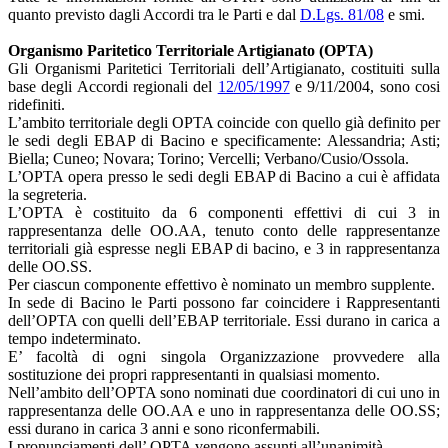
quanto previsto dagli Accordi tra le Parti e dal
D.Lgs. 81/08
e smi.
Organismo Paritetico Territoriale Artigianato (OPTA)
Gli Organismi Paritetici Territoriali dell’Artigianato, costituiti sulla
base degli Accordi regionali del
12/05/1997
e 9/11/2004, sono cosi
ridefiniti.
L’ambito territoriale degli OPTA coincide con quello già definito per
le sedi degli EBAP di Bacino e specificamente: Alessandria; Asti;
Biella; Cuneo; Novara; Torino; Vercelli; Verbano/Cusio/Ossola.
L’OPTA opera presso le sedi degli EBAP di Bacino a cui è affidata
la segreteria.
L’OPTA è costituito da 6 componenti effettivi di cui 3 in
rappresentanza delle OO.AA, tenuto conto delle rappresentanze
territoriali già espresse negli EBAP di bacino, e 3 in rappresentanza
delle OO.SS.
Per ciascun componente effettivo è nominato un membro supplente.
In sede di Bacino le Parti possono far coincidere i Rappresentanti
dell’OPTA con quelli dell’EBAP territoriale. Essi durano in carica a
tempo indeterminato.
E’ facoltà di ogni singola Organizzazione provvedere alla
sostituzione dei propri rappresentanti in qualsiasi momento.
Nell’ambito dell’OPTA sono nominati due coordinatori di cui uno in
rappresentanza delle OO.AA e uno in rappresentanza delle OO.SS;
essi durano in carica 3 anni e sono riconfermabili.
I pronunciamenti dell’ OPTA vengono assunti all’unanimità.