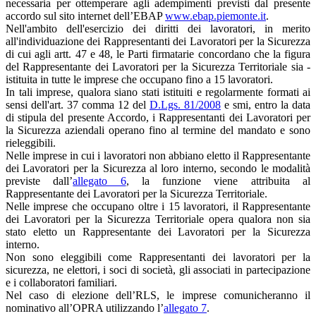
necessaria per ottemperare agli adempimenti previsti dal presente
accordo sul sito internet dell’EBAP
www.ebap.piemonte.it
.
Nell'ambito dell'esercizio dei diritti dei lavoratori, in merito
all'individuazione dei Rappresentanti dei Lavoratori per la Sicurezza
di cui agli artt. 47 e 48, le Parti firmatarie concordano che la figura
del Rappresentante dei Lavoratori per la Sicurezza Territoriale sia -
istituita in tutte le imprese che occupano fino a 15 lavoratori.
In tali imprese, qualora siano stati istituiti e regolarmente formati ai
sensi dell'art. 37 comma 12 del
D.Lgs. 81/2008
e smi, entro la data
di stipula del presente Accordo, i Rappresentanti dei Lavoratori per
la Sicurezza aziendali operano fino al termine del mandato e sono
rieleggibili.
Nelle imprese in cui i lavoratori non abbiano eletto il Rappresentante
dei Lavoratori per la Sicurezza al loro interno, secondo le modalità
previste dall’
allegato 6
, la funzione viene attribuita al
Rappresentante dei Lavoratori per la Sicurezza Territoriale.
Nelle imprese che occupano oltre i 15 lavoratori, il Rappresentante
dei Lavoratori per la Sicurezza Territoriale opera qualora non sia
stato eletto un Rappresentante dei Lavoratori per la Sicurezza
interno.
Non sono eleggibili come Rappresentanti dei lavoratori per la
sicurezza, ne elettori, i soci di società, gli associati in partecipazione
e i collaboratori familiari.
Nel caso di elezione dell’RLS, le imprese comunicheranno il
nominativo all’OPRA utilizzando l’
allegato 7
.