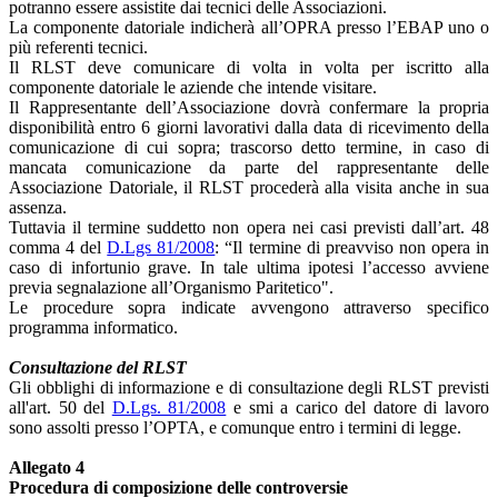
potranno essere assistite dai tecnici delle Associazioni.
La componente datoriale indicherà all’OPRA presso l’EBAP uno o
più referenti tecnici.
Il RLST deve comunicare di volta in volta per iscritto alla
componente datoriale le aziende che intende visitare.
Il Rappresentante dell’Associazione dovrà confermare la propria
disponibilità entro 6 giorni lavorativi dalla data di ricevimento della
comunicazione di cui sopra; trascorso detto termine, in caso di
mancata comunicazione da parte del rappresentante delle
Associazione Datoriale, il RLST procederà alla visita anche in sua
assenza.
Tuttavia il termine suddetto non opera nei casi previsti dall’art. 48
comma 4 del
D.Lgs 81/2008
: “Il termine di preavviso non opera in
caso di infortunio grave. In tale ultima ipotesi l’accesso avviene
previa segnalazione all’Organismo Paritetico".
Le procedure sopra indicate avvengono attraverso specifico
programma informatico.
Consultazione del RLST
Gli obblighi di informazione e di consultazione degli RLST previsti
all'art. 50 del
D.Lgs. 81/2008
e smi a carico del datore di lavoro
sono assolti presso l’OPTA, e comunque entro i termini di legge.
Allegato 4
Procedura di composizione delle controversie