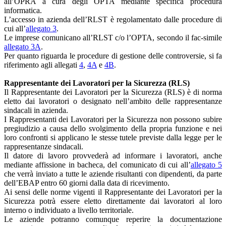
all’OPRA a cura degli OPTA mediante specifica procedura
informatica.
L’accesso in azienda dell’RLST è regolamentato dalle procedure di
cui all’
allegato 3
.
Le imprese comunicano all’RLST c/o l’OPTA, secondo il fac-simile
allegato 3A
.
Per quanto riguarda le procedure di gestione delle controversie, si fa
riferimento agli allegati
4
,
4A
e
4B
.
Rappresentante dei Lavoratori per la Sicurezza (RLS)
Il Rappresentante dei Lavoratori per la Sicurezza (RLS) è di norma
eletto dai lavoratori o designato nell’ambito delle rappresentanze
sindacali in azienda.
I Rappresentanti dei Lavoratori per la Sicurezza non possono subire
pregiudizio a causa dello svolgimento della propria funzione e nei
loro confronti si applicano le stesse tutele previste dalla legge per le
rappresentanze sindacali.
Il datore di lavoro provvederà ad informare i lavoratori, anche
mediante affissione in bacheca, del comunicato di cui all’
allegato 5
che verrà inviato a tutte le aziende risultanti con dipendenti, da parte
dell’EBAP entro 60 giorni dalla data di ricevimento.
Ai sensi delle norme vigenti il Rappresentante dei Lavoratori per la
Sicurezza potrà essere eletto direttamente dai lavoratori al loro
interno o individuato a livello territoriale.
Le aziende potranno comunque reperire la documentazione