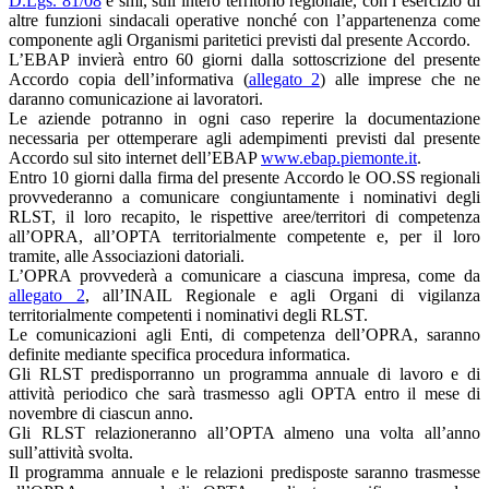
D.Lgs. 81/08
e smi, sull’intero territorio regionale, con l’esercizio di
altre funzioni sindacali operative nonché con l’appartenenza come
componente agli Organismi paritetici previsti dal presente Accordo.
L’EBAP invierà entro 60 giorni dalla sottoscrizione del presente
Accordo copia dell’informativa (
allegato 2
) alle imprese che ne
daranno comunicazione ai lavoratori.
Le aziende potranno in ogni caso reperire la documentazione
necessaria per ottemperare agli adempimenti previsti dal presente
Accordo sul sito internet dell’EBAP
www.ebap.piemonte.it
.
Entro 10 giorni dalla firma del presente Accordo le OO.SS regionali
provvederanno a comunicare congiuntamente i nominativi degli
RLST, il loro recapito, le rispettive aree/territori di competenza
all’OPRA, all’OPTA territorialmente competente e, per il loro
tramite, alle Associazioni datoriali.
L’OPRA provvederà a comunicare a ciascuna impresa, come da
allegato 2
, all’INAIL Regionale e agli Organi di vigilanza
territorialmente competenti i nominativi degli RLST.
Le comunicazioni agli Enti, di competenza dell’OPRA, saranno
definite mediante specifica procedura informatica.
Gli RLST predisporranno un programma annuale di lavoro e di
attività periodico che sarà trasmesso agli OPTA entro il mese di
novembre di ciascun anno.
Gli RLST relazioneranno all’OPTA almeno una volta all’anno
sull’attività svolta.
Il programma annuale e le relazioni predisposte saranno trasmesse