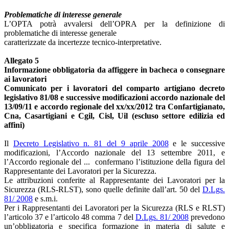
Problematiche di interesse generale
L’OPTA potrà avvalersi dell’OPRA per la definizione di
problematiche di interesse generale
caratterizzate da incertezze tecnico-interpretative.
Allegato 5
Informazione obbligatoria da affiggere in bacheca o consegnare
ai lavoratori
Comunicato per i lavoratori del comparto artigiano decreto
legislativo 81/08 e successive modificazioni accordo nazionale del
13/09/11 e accordo regionale del xx/xx/2012 tra Confartigianato,
Cna, Casartigiani e Cgil, Cisl, Uil (escluso settore edilizia ed
affini)
Il
Decreto Legislativo n. 81 del 9 aprile 2008
e le successive
modificazioni, l’Accordo nazionale del 13 settembre 2011, e
l’Accordo regionale del ... confermano l’istituzione della figura del
Rappresentante dei Lavoratori per la Sicurezza.
Le attribuzioni conferite al Rappresentante dei Lavoratori per la
Sicurezza (RLS-RLST), sono quelle definite dall’art. 50 del
D.Lgs.
81/ 2008
e s.m.i.
Per i Rappresentanti dei Lavoratori per la Sicurezza (RLS e RLST)
l’articolo 37 e l’articolo 48 comma 7 del
D.Lgs. 81/ 2008
prevedono
un’obbligatoria e specifica formazione in materia di salute e