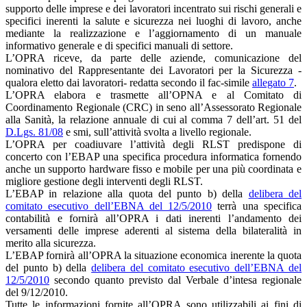
supporto delle imprese e dei lavoratori incentrato sui rischi generali e
specifici inerenti la salute e sicurezza nei luoghi di lavoro, anche
mediante la realizzazione e l’aggiornamento di un manuale
informativo generale e di specifici manuali di settore.
L’OPRA riceve, da parte delle aziende, comunicazione del
nominativo del Rappresentante dei Lavoratori per la Sicurezza -
qualora eletto dai lavoratori- redatta secondo il fac-simile
allegato 7
.
L’OPRA elabora e trasmette all’OPNA e al Comitato di
Coordinamento Regionale (CRC) in seno all’Assessorato Regionale
alla Sanità, la relazione annuale di cui al comma 7 dell’art. 51 del
D.Lgs. 81/08
e smi, sull’attività svolta a livello regionale.
L’OPRA per coadiuvare l’attività degli RLST predispone di
concerto con l’EBAP una specifica procedura informatica fornendo
anche un supporto hardware fisso e mobile per una più coordinata e
migliore gestione degli interventi degli RLST.
L’EBAP in relazione alla quota del punto b) della
delibera del
comitato esecutivo dell’EBNA del 12/5/2010
terrà una specifica
contabilità e fornirà all’OPRA i dati inerenti l’andamento dei
versamenti delle imprese aderenti al sistema della bilateralità in
merito alla sicurezza.
L’EBAP fornirà all’OPRA la situazione economica inerente la quota
del punto b) della
delibera del comitato esecutivo dell’EBNA del
12/5/2010
secondo quanto previsto dal Verbale d’intesa regionale
del 9/12/2010.
Tutte le informazioni fornite all’OPRA sono utilizzabili ai fini di