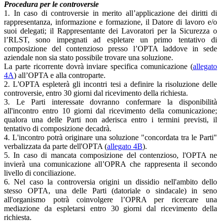
Procedura per le controversie
1. In caso di controversie in merito all’applicazione dei diritti di
rappresentanza, informazione e formazione, il Datore di lavoro e/o
suoi delegati; il Rappresentante dei Lavoratori per la Sicurezza o
l’RLST, sono impegnati ad espletare un primo tentativo di
composizione del contenzioso presso l’OPTA laddove in sede
aziendale non sia stato possibile trovare una soluzione.
La parte ricorrente dovrà inviare specifica comunicazione (
allegato
4A
) all’OPTA e alla controparte.
2. L'OPTA espleterà gli incontri tesi a definire la risoluzione delle
controversie, entro 30 giorni dal ricevimento della richiesta.
3. Le Parti interessate dovranno confermare la disponibilità
all'incontro entro 10 giorni dal ricevimento della comunicazione;
qualora una delle Parti non aderisca entro i termini previsti, il
tentativo di composizione decadrà.
4. L'incontro potrà originare una soluzione "concordata tra le Parti"
verbalizzata da parte dell'OPTA (
allegato 4B
).
5. In caso di mancata composizione del contenzioso, l'OPTA ne
invierà una comunicazione all’OPRA che rappresenta il secondo
livello di conciliazione.
6. Nel caso la controversia origini un dissidio nell'ambito dello
stesso OPTA, una delle Parti (datoriale o sindacale) in seno
all'organismo potrà coinvolgere l’OPRA per ricercare una
mediazione da espletarsi entro 30 giorni dal ricevimento della
richiesta.