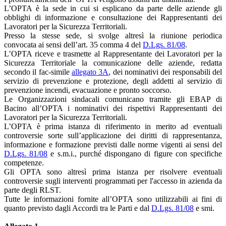
L’OPTA è la sede in cui si esplicano da parte delle aziende gli
obblighi di informazione e consultazione dei Rappresentanti dei
Lavoratori per la Sicurezza Territoriali.
Presso la stesse sede, si svolge altresì la riunione periodica
convocata ai sensi dell’art. 35 comma 4 del
D.Lgs. 81/08
.
L’OPTA riceve e trasmette al Rappresentante dei Lavoratori per la
Sicurezza Territoriale la comunicazione delle aziende, redatta
secondo il fac-simile
allegato 3A
, dei nominativi dei responsabili del
servizio di prevenzione e protezione, degli addetti al servizio di
prevenzione incendi, evacuazione e pronto soccorso.
Le Organizzazioni sindacali comunicano tramite gli EBAP di
Bacino all’OPTA i nominativi dei rispettivi Rappresentanti dei
Lavoratori per la Sicurezza Territoriali.
L’OPTA è prima istanza di riferimento in merito ad eventuali
controversie sorte sull’applicazione dei diritti di rappresentanza,
informazione e formazione previsti dalle norme vigenti ai sensi del
D.Lgs. 81/08
e s.m.i., purché dispongano di figure con specifiche
competenze.
Gli OPTA sono altresì prima istanza per risolvere eventuali
controversie sugli interventi programmati per l'accesso in azienda da
parte degli RLST.
Tutte le informazioni fornite all’OPTA sono utilizzabili ai fini di
quanto previsto dagli Accordi tra le Parti e dal
D.Lgs. 81/08
e smi.