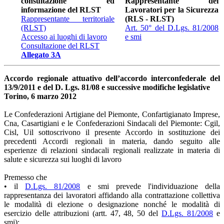
consultazione ed
Rappresentante dei
informazione del RLST
Lavoratori per la Sicurezza
Rappresentante territoriale
(RLS - RLST)
(RLST)
Art. 50° del D.Lgs. 81/2008
Accesso ai luoghi di lavoro
e smi
Consultazione del RLST
Allegato 3A
Accordo regionale attuativo dell’accordo interconfederale del
13/9/2011 e del D. Lgs. 81/08 e successive modifiche legislative
Torino, 6 marzo 2012
Le Confederazioni Artigiane del Piemonte, Confartigianato Imprese,
Cna, Casartigiani e le Confederazioni Sindacali del Piemonte: Cgil,
Cisl, Uil sottoscrivono il presente Accordo in sostituzione dei
precedenti Accordi regionali in materia, dando seguito alle
esperienze di relazioni sindacali regionali realizzate in materia di
salute e sicurezza sui luoghi di lavoro
Premesso che
• il
D.Lgs. 81/2008
e smi prevede l'individuazione della
rappresentanza dei lavoratori affidando alla contrattazione collettiva
le modalità di elezione o designazione nonché le modalità di
esercizio delle attribuzioni (artt. 47, 48, 50 del
D.Lgs. 81/2008
e
smi);