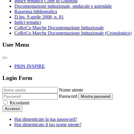
Indice tematico Corte di Giustizia
Documentazione istituzionale, sindacale e aziendale
Rassegna bibliografica
D.lgs. 9 aprile 2008, n. 81
Indici tematici
CoReCo Marche Documentazione Istituzionale
CoReCo Marche Documentazione Istituzionale (Cronologico)
User Menu
PRIN INSPIRE
Login Form
Nome utente
Password
Mostra password
Ricordami
Accesso
Hai dimenticato la tua password?
Hai dimenticato il tuo nome utente?