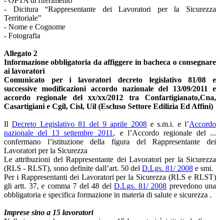
- OPTA di riferimento
- Dicitura “Rappresentante dei Lavoratori per la Sicurezza
Territoriale”
- Nome e Cognome
- Fotografia
Allegato 2
Informazione obbligatoria da affiggere in bacheca o consegnare
ai lavoratori
Comunicato per i lavoratori decreto legislativo 81/08 e
successive modificazioni accordo nazionale del 13/09/2011 e
accordo regionale del xx/xx/2012 tra Confartigianato,Cna,
Casartigiani e Cgil, Cisl, Uil (Escluso Settore Edilizia Ed Affini)
Il
Decreto Legislativo 81 del 9 aprile 2008
e s.m.i. e l’
Accordo
nazionale del 13 settembre 2011
, e l’Accordo regionale del ...
confermano l’istituzione della figura del Rappresentante dei
Lavoratori per la Sicurezza
Le attribuzioni del Rappresentante dei Lavoratori per la Sicurezza
(RLS - RLST), sono definite dall’art. 50 del
D.Lgs. 81/ 2008
e smi.
Per i Rappresentanti dei Lavoratori per la Sicurezza (RLS e RLST)
gli artt. 37, e comma 7 del 48 del
D.Lgs. 81/ 2008
prevedono una
obbligatoria e specifica formazione in materia di salute e sicurezza .
Imprese sino a 15 lavoratori