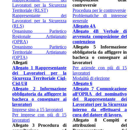
Lavoratori per la Sicurezza
controversie
Territoriale (RLST)
Procedura per le controversie
Rappresentante dei
Problematiche di interesse
Lavoratori per la Sicurezza
generale
(RLS)
Allegato 4A
Organismo Paritetico
Allegato 4B Verbale di
Regionale Artigianato
avvenuta composizione del
(OPRA)
contenzioso
Organismo Paritetico
Allegato 5 Informazione
Territoriale Artigianato
obbligatoria da affiggere in
(OPTA)
bacheca o consegnare ai
Allegati
lavoratori
Allegato 1 Rappresentante
Per aziende con più di 15
dei Lavoratori per la
lavoratori
Sicurezza Territoriale Cigl-
Modalità di elezione
Cisl-Uil
Allegato 6
Allegato 2 Informazione
Allegato 7 Comunicazione
obbligatoria da affiggere in
all’OPRA del nominativo
bacheca o consegnare ai
del Rappresentante dei
lavoratori
Lavoratori per la Sicurezza
Imprese sino a 15 lavoratori
interno da effettuarsi a
Per imprese con più di 15
cura del datore di lavoro.
lavoratori
Allegato 8 Compiti e
Allegato 3 Procedura di
attribuzioni del