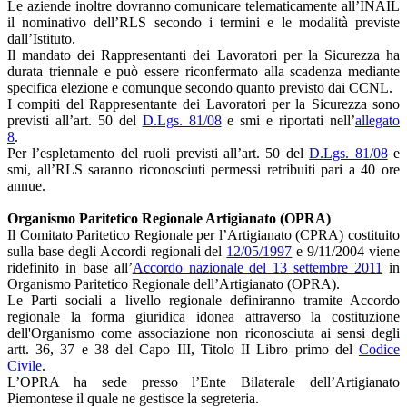
Le aziende inoltre dovranno comunicare telematicamente all’INAIL
il nominativo dell’RLS secondo i termini e le modalità previste
dall’Istituto.
Il mandato dei Rappresentanti dei Lavoratori per la Sicurezza ha
durata triennale e può essere riconfermato alla scadenza mediante
specifica elezione e comunque secondo quanto previsto dai CCNL.
I compiti del Rappresentante dei Lavoratori per la Sicurezza sono
previsti all’art. 50 del
D.Lgs. 81/08
e smi e riportati nell’
allegato
8
.
Per l’espletamento del ruoli previsti all’art. 50 del
D.Lgs. 81/08
e
smi, all’RLS saranno riconosciuti permessi retribuiti pari a 40 ore
annue.
Organismo Paritetico Regionale Artigianato (OPRA)
Il Comitato Paritetico Regionale per l’Artigianato (CPRA) costituito
sulla base degli Accordi regionali del
12/05/1997
e 9/11/2004 viene
ridefinito in base all’
Accordo nazionale del 13 settembre 2011
in
Organismo Paritetico Regionale dell’Artigianato (OPRA).
Le Parti sociali a livello regionale definiranno tramite Accordo
regionale la forma giuridica idonea attraverso la costituzione
dell'Organismo come associazione non riconosciuta ai sensi degli
artt. 36, 37 e 38 del Capo III, Titolo II Libro primo del
Codice
Civile
.
L’OPRA ha sede presso l’Ente Bilaterale dell’Artigianato
Piemontese il quale ne gestisce la segreteria.