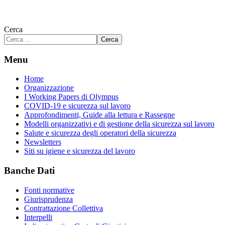
Cerca
Cerca
Menu
Home
Organizzazione
I Working Papers di Olympus
COVID-19 e sicurezza sul lavoro
Approfondimenti, Guide alla lettura e Rassegne
Modelli organizzativi e di gestione della sicurezza sul lavoro
Salute e sicurezza degli operatori della sicurezza
Newsletters
Siti su igiene e sicurezza del lavoro
Banche Dati
Fonti normative
Giurisprudenza
Contrattazione Collettiva
Interpelli