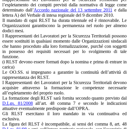
l’espletamento dei compiti previsti dalla normativa di legge come
determinato dall’
Accordo nazionale del 13 settembre 2011
e dalla
lettera A) del Verbale di intesa regionale del 9 dicembre 2010.
Il mandato di ogni RLST ha durata triennale ed è rinnovabile. Le
Organizzazioni garantiscono la permanenza nel ruolo per almeno
dodici mesi.
I Rappresentanti dei Lavoratori per la Sicurezza Territoriali possono
essere sostituiti in qualsiasi momento dalle Organizzazioni sindacali
che hanno proceduto alla loro formalizzazione, purché con soggetti
in possesso dei requisiti necessari per lo svolgimento di tale
funzione.
(i RLST devono essere formati dopo la nomina e prima di entrare in
carica)
Le OO.SS. si impegnano a garantire la continuità dell’attività di
rappresentanza dei RLST.
I Rappresentanti dei Lavoratori per la Sicurezza Territoriali devono
acquisire attraverso la formazione le competenze necessarie
all’espletamento del proprio ruolo.
La formazione degli RLST sarà fornita secondo quanto previsto dal
D.Lgs. 81/2008
all’art. 48 comma 7 e secondo le indicazioni
attuative eventualmente predisposte dall’OPRA.
Gli RLST esercitano il loro mandato in via continuativa ed
esclusiva.
La figura del RLST è incompatibile, ai sensi del comma 8, art. 48