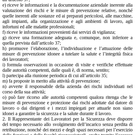
e) riceve le informazioni e la documentazione aziendale inerente alla
valutazione dei rischi e le misure di prevenzione relative, nonché
quelle inerenti alle sostanze ed ai preparati pericolosi, alle macchine,
agli impianti, alla organizzazione e agli ambienti di lavoro, agli
infortuni ed alle malattie professionali;
f) riceve le informazioni provenienti dai servizi di vigilanza;
g) riceve una formazione adeguata e, comunque, non inferiore a
quella prevista dall’articolo 37;
h) promuove l’elaborazione, l’individuazione e l’attuazione delle
misure di prevenzione idonee a tutelare la salute e l’integrità fisica
dei lavoratori;
i) formula osservazioni in occasione di visite e verifiche effettuate
dalle autorità competenti, dalle quali è, di norma, sentito;
l) partecipa alla riunione periodica di cui all’articolo 35;
m) fa proposte in merito alla attività di prevenzione;
n) avverte il responsabile della azienda dei rischi individuati nel
corso della sua attività;
o) può fare ricorso alle autorità competenti qualora ritenga che le
misure di prevenzione e protezione dai rischi adottate dal datore di
lavoro o dai dirigenti e i mezzi impiegati per attuarle non siano
idonei a garantire la sicurezza e la salute durante il lavoro.
2. Il Rappresentante dei Lavoratori per la Sicurezza deve disporre
del tempo necessario allo svolgimento dell’incarico senza perdita di
retribuzione, nonché dei mezzi e degli spazi necessari per l’esercizio