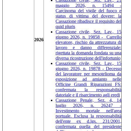
Cassazione civile, Sez. Lav., 21
maggio 2026, n. 15494 -
Carcinoma del vigile del fuoco e
status di vittima del dovere: la
Cassazione ribadisce il requisito del
quid pluris
Cassazione civile, Sez. Lav., 15
giugno 2026, n. 19858 - Carrello
2026
elevatore, rischio da attrezzatura di
lavoro e danno differenziale:
rigettata la domanda fondata su una
diversa ricostruzione dell'infortunio
Cassazione civile, Sez. Lav., 15
giugno 2026, n. 19878 - Decesso
del lavoratore per mesotelioma da
esposizione ad amianto nelle
Officine Grandi Riparazioni FS:
confermata la responsabilità
datoriale e il risarcimento agli eredi
Cassazione Penale, Sez. 4, 14
luglio 2026, n. 26247 -
Investimento mortale nell'area
portuale. Esclusa la responsabilità
dell'ente ex d.lgs. 231/2001,
confermata quella del presidente