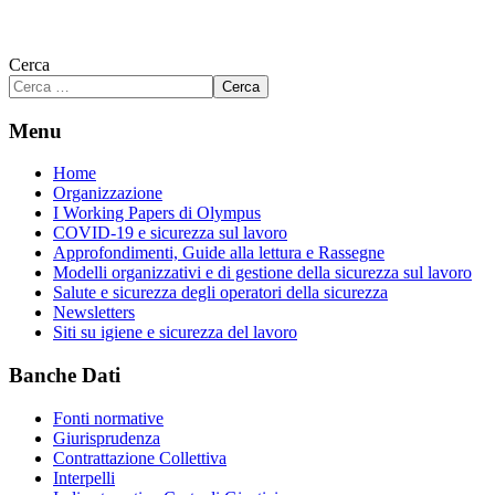
Cerca
Cerca
Menu
Home
Organizzazione
I Working Papers di Olympus
COVID-19 e sicurezza sul lavoro
Approfondimenti, Guide alla lettura e Rassegne
Modelli organizzativi e di gestione della sicurezza sul lavoro
Salute e sicurezza degli operatori della sicurezza
Newsletters
Siti su igiene e sicurezza del lavoro
Banche Dati
Fonti normative
Giurisprudenza
Contrattazione Collettiva
Interpelli