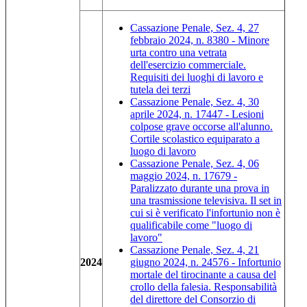
Cassazione Penale, Sez. 4, 27
febbraio 2024, n. 8380 - Minore
urta contro una vetrata
dell'esercizio commerciale.
Requisiti dei luoghi di lavoro e
tutela dei terzi
Cassazione Penale, Sez. 4, 30
aprile 2024, n. 17447 - Lesioni
colpose grave occorse all'alunno.
Cortile scolastico equiparato a
luogo di lavoro
Cassazione Penale, Sez. 4, 06
maggio 2024, n. 17679 -
Paralizzato durante una prova in
una trasmissione televisiva. Il set in
cui si è verificato l'infortunio non è
qualificabile come "luogo di
lavoro"
Cassazione Penale, Sez. 4, 21
2024
giugno 2024, n. 24576 - Infortunio
mortale del tirocinante a causa del
crollo della falesia. Responsabilità
del direttore del Consorzio di