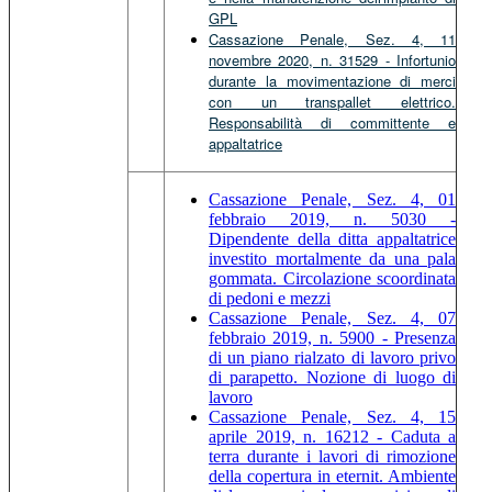
GPL
Cassazione Penale, Sez. 4, 11
novembre 2020, n. 31529 - Infortunio
durante la movimentazione di merci
con un transpallet elettrico.
Responsabilità di committente e
appaltatrice
Cassazione Penale, Sez. 4, 01
febbraio 2019, n. 5030 -
Dipendente della ditta appaltatrice
investito mortalmente da una pala
gommata. Circolazione scoordinata
di pedoni e mezzi
Cassazione Penale, Sez. 4, 07
febbraio 2019, n. 5900 - Presenza
di un piano rialzato di lavoro privo
di parapetto. Nozione di luogo di
lavoro
Cassazione Penale, Sez. 4, 15
aprile 2019, n. 16212 - Caduta a
terra durante i lavori di rimozione
della copertura in eternit. Ambiente