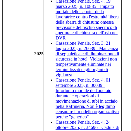
Cassazione Penale, Sez. 4, 19
marzo 2025, n. 10885 - Impatto
mortale dello scooter della
lavoratrice contro l'estremità libera
della sbarra di chiusura: omessa
previsione del rischio specifico di
apertura e di chiusura dell'asta nel
DVR
Cassazione Penale, Sez. 3, 21
luglio 2025, n. 26639 - Mancanza
2025
di segnaletica e di illuminazione di
sicurezza in hotel. Violazioni non
tempestivamente eliminate nei
termini fissati dagli organi di
vigilanza
Cassazione Penale, Sez. 4, 01
settembre 2025, n. 30039 -
Infortunio mortale dell'operaio
durante le operazioni di
movimentazione di tubi in acciaio
nella Raffineria. Non è legittimo
censurare il modello organizzativo
perché "generico"
Cassazione Penale, Sez. 4, 24
ottobre 2025, n. 34696 - Caduta di