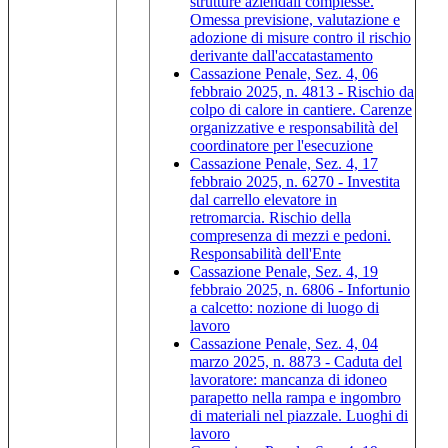
strutture aziendali complesse.
Omessa previsione, valutazione e
adozione di misure contro il rischio
derivante dall'accatastamento
Cassazione Penale, Sez. 4, 06
febbraio 2025, n. 4813 - Rischio da
colpo di calore in cantiere. Carenze
organizzative e responsabilità del
coordinatore per l'esecuzione
Cassazione Penale, Sez. 4, 17
febbraio 2025, n. 6270 - Investita
dal carrello elevatore in
retromarcia. Rischio della
compresenza di mezzi e pedoni.
Responsabilità dell'Ente
Cassazione Penale, Sez. 4, 19
febbraio 2025, n. 6806 - Infortunio
a calcetto: nozione di luogo di
lavoro
Cassazione Penale, Sez. 4, 04
marzo 2025, n. 8873 - Caduta del
lavoratore: mancanza di idoneo
parapetto nella rampa e ingombro
di materiali nel piazzale. Luoghi di
lavoro