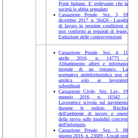
Poste Italiane. E' irrilevante che la
società lo abbia segnalato
Cassazione Penale, Sez. 3, 19
dicembre 2017, n. 56426 - Luoghi
di lavoro in pessime condizioni e
non conformi ai requisiti di legge.
Estinzione delle contravvenzioni
Cassazione Penale, Sez. 4, 11
aprile 2016, n. 14775 -
Abbattimento alberi e infortunio
mortale di un estraneo. La
normativa antinfortunistica non si
applica solo ai lavoratori
subordinati
Cassazione Civile, Sez. Lav., 19
maggio 2016, n. 10342 -
Lavoratrice scivola sul pavimento
durante le pulizie. Rischio
dell'ambiente di lavoro e onere
della prova sulle modalità concrete
dell'infortunio
Cassazione Penale, Sez. 3, 08
giugno 2016, n. 23689 - Locali non