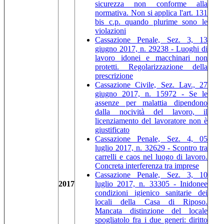
sicurezza non conforme alla
normativa. Non si applica l'art. 131
bis c.p. quando plurime sono le
violazioni
Cassazione Penale, Sez. 3, 13
giugno 2017, n. 29238 - Luoghi di
lavoro idonei e macchinari non
protetti. Regolarizzazione della
prescrizione
Cassazione Civile, Sez. Lav., 27
giugno 2017, n. 15972 - Se le
assenze per malattia dipendono
dalla nocività del lavoro, il
licenziamento del lavoratore non è
giustificato
Cassazione Penale, Sez. 4, 05
luglio 2017, n. 32629 - Scontro tra
carrelli e caos nel luogo di lavoro.
Concreta interferenza tra imprese
Cassazione Penale, Sez. 3, 10
2017
luglio 2017, n. 33305 - Inidonee
condizioni igienico sanitarie dei
locali della Casa di Riposo.
Mancata distinzione del locale
spogliatolo fra i due generi: diritto