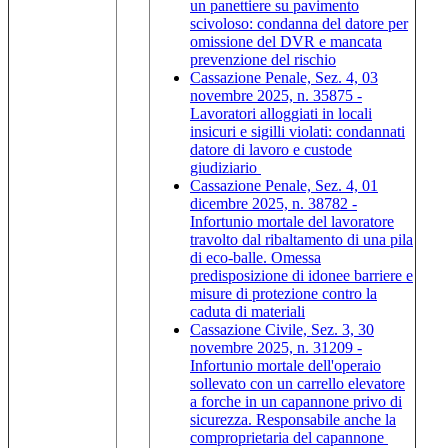
un panettiere su pavimento
scivoloso: condanna del datore per
omissione del DVR e mancata
prevenzione del rischio
Cassazione Penale, Sez. 4, 03
novembre 2025, n. 35875 -
Lavoratori alloggiati in locali
insicuri e sigilli violati: condannati
datore di lavoro e custode
giudiziario
Cassazione Penale, Sez. 4, 01
dicembre 2025, n. 38782 -
Infortunio mortale del lavoratore
travolto dal ribaltamento di una pila
di eco-balle. Omessa
predisposizione di idonee barriere e
misure di protezione contro la
caduta di materiali
Cassazione Civile, Sez. 3, 30
novembre 2025, n. 31209 -
Infortunio mortale dell'operaio
sollevato con un carrello elevatore
a forche in un capannone privo di
sicurezza. Responsabile anche la
comproprietaria del capannone