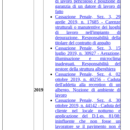
di lavoro pericoloso e posizione di
garanzia di un datore di lavoro di
fatto
Cassazione Penale, Sez. 3, 29
aprile 2019, n. 17685 - Carenze
strutturali o manutentive dei luoghi
di lavoro nell'impianto di
depurazione. Responsabilità della
titolare del contratto di appalto
Cassazione Penale, Sez. 3, 15
luglio 2019, n. 30927 - Aerazione,
illuminazione e microclima
inadeguati. Responsabilità del
gestore della struttura alberghiera
Cassazione Penale, Sez. 4, 02
ottobre 2019, n. 40256 - Caduta
dell'addetta alla reception di un
2019
albergo. Nozione di ambiente di
lavoro
Cassazione Penale, Sez. 4, 30
ottobre 2019, n. 44142 - Caduta del
cliente nel locale notturno e
applicazione del D.Lgs. 81/08:
ininfluente che non fosse un
lavoratore se il pavimento non è