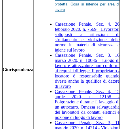
protetta. Cosa si intende per area di
lavoro
Cassazione Penale, Sez. 4, 26
febbraio 2020, n. 7569 - Lavoratori
sottoposti a situazioni di
sfruttamento e violazione delle
norme in materia di sicurezza e
igiene sul lavoro
Cassazione Penale, Sez. 3, 16
marzo 2020, n. 10086 - Luogo di
lavoro e attrezzature non conformi
Giurisprudenza
ai requisiti di legge. Il proprietario -
locatore è responsabile quando
riveste anche la qualifica di datore
di lavoro
Cassazione Penale, Sez. 4, 15
aprile 2020, n. 12158 -
Folgorazione durante il lavaggio di
un autocarro. Omessa salvaguardia
dei lavoratori da contatti elettrici e
nozione di luogo di lavoro
Cassazione Penale, Sez. 3, 11
maggio 2020, n. 14214 - Violazioni