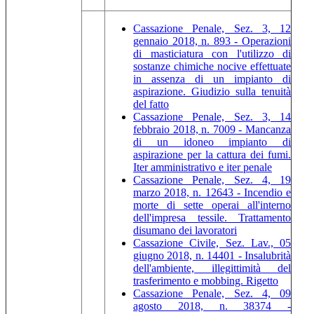
Cassazione Penale, Sez. 3, 12
gennaio 2018, n. 893 - Operazioni
di masticiatura con l'utilizzo di
sostanze chimiche nocive effettuate
in assenza di un impianto di
aspirazione. Giudizio sulla tenuità
del fatto
Cassazione Penale, Sez. 3, 14
febbraio 2018, n. 7009 - Mancanza
di un idoneo impianto di
aspirazione per la cattura dei fumi.
Iter amministrativo e iter penale
Cassazione Penale, Sez. 4, 19
marzo 2018, n. 12643 - Incendio e
morte di sette operai all'interno
dell'impresa tessile. Trattamento
disumano dei lavoratori
Cassazione Civile, Sez. Lav., 05
giugno 2018, n. 14401 - Insalubrità
dell'ambiente, illegittimità del
trasferimento e mobbing. Rigetto
Cassazione Penale, Sez. 4, 09
agosto 2018, n. 38374 -