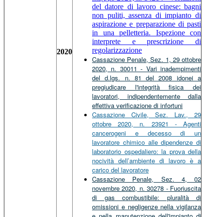
del datore di lavoro cinese: bagni
non puliti, assenza di impianto di
aspirazione e preparazione di pasti
in una pelletteria. Ispezione con
interprete e prescrizione di
regolarizzazione
2020
Cassazione Penale, Sez. 1, 29 ottobre
2020, n. 30011 - Vari inadempimenti
del d.lgs. n. 81 del 2008 idonei a
pregiudicare l'integrità fisica dei
lavoratori, indipendentemente dalla
effettiva verificazione di infortuni
Cassazione Civile, Sez. Lav., 29
ottobre 2020, n. 23921 - Agenti
cancerogeni e decesso di un
lavoratore chimico alle dipendenze di
laboratorio ospedaliero: la prova della
nocività dell’ambiente di lavoro è a
carico del lavoratore
Cassazione Penale, Sez. 4, 02
novembre 2020, n. 30278 - Fuoriuscita
di gas combustibile: pluralità di
omissioni e negligenze nella vigilanza
e nella manutenzione dell'impianto di