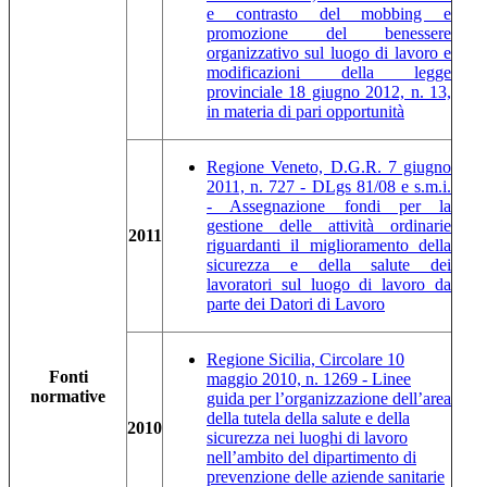
e contrasto del mobbing e
promozione del benessere
organizzativo sul luogo di lavoro e
modificazioni della legge
provinciale 18 giugno 2012, n. 13,
in materia di pari opportunità
Regione Veneto, D.G.R. 7 giugno
2011, n. 727 - DLgs 81/08 e s.m.i.
- Assegnazione fondi per la
gestione delle attività ordinarie
2011
riguardanti il miglioramento della
sicurezza e della salute dei
lavoratori sul luogo di lavoro da
parte dei Datori di Lavoro
Regione Sicilia, Circolare 10
Fonti
maggio 2010, n. 1269 - Linee
normative
guida per l’organizzazione dell’area
della tutela della salute e della
2010
sicurezza nei luoghi di lavoro
nell’ambito del dipartimento di
prevenzione delle aziende sanitarie