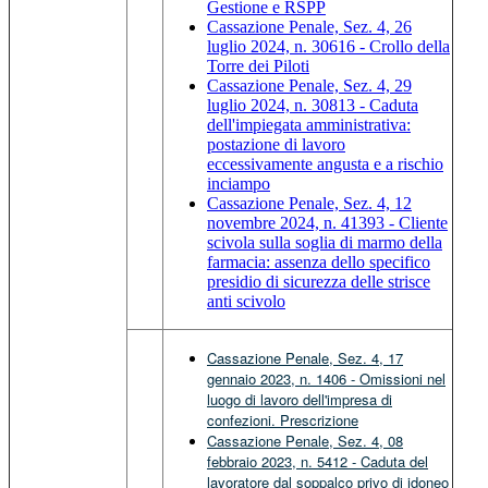
Gestione e RSPP
Cassazione Penale, Sez. 4, 26
luglio 2024, n. 30616 - Crollo della
Torre dei Piloti
Cassazione Penale, Sez. 4, 29
luglio 2024, n. 30813 - Caduta
dell'impiegata amministrativa:
postazione di lavoro
eccessivamente angusta e a rischio
inciampo
Cassazione Penale, Sez. 4, 12
novembre 2024, n. 41393 - Cliente
scivola sulla soglia di marmo della
farmacia: assenza dello specifico
presidio di sicurezza delle strisce
anti scivolo
Cassazione Penale, Sez. 4, 17
gennaio 2023, n. 1406 - Omissioni nel
luogo di lavoro dell'impresa di
confezioni. Prescrizione
Cassazione Penale, Sez. 4, 08
febbraio 2023, n. 5412 - Caduta del
lavoratore dal soppalco privo di idoneo