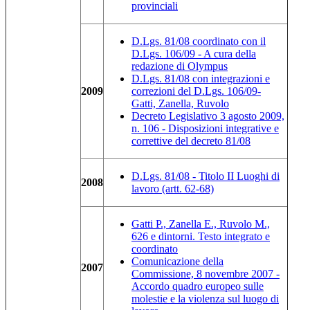
provinciali
D.Lgs. 81/08 coordinato con il
D.Lgs. 106/09 - A cura della
redazione di Olympus
D.Lgs. 81/08 con integrazioni e
2009
correzioni del D.Lgs. 106/09-
Gatti, Zanella, Ruvolo
Decreto Legislativo 3 agosto 2009,
n. 106 - Disposizioni integrative e
correttive del decreto 81/08
D.Lgs. 81/08 - Titolo II Luoghi di
2008
lavoro (artt. 62-68)
Gatti P., Zanella E., Ruvolo M.,
626 e dintorni. Testo integrato e
coordinato
Comunicazione della
2007
Commissione, 8 novembre 2007 -
Accordo quadro europeo sulle
molestie e la violenza sul luogo di