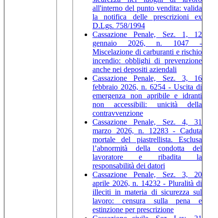
all'interno del punto vendita: valida
la notifica delle prescrizioni ex
D.Lgs. 758/1994
Cassazione Penale, Sez. 1, 12
gennaio 2026, n. 1047 -
Miscelazione di carburanti e rischio
incendio: obblighi di prevenzione
anche nei depositi aziendali
Cassazione Penale, Sez. 3, 16
febbraio 2026, n. 6254 - Uscita di
emergenza non apribile e idranti
non accessibili: unicità della
contravvenzione
Cassazione Penale, Sez. 4, 31
marzo 2026, n. 12283 - Caduta
mortale del piastrellista. Esclusa
l’abnormità della condotta del
lavoratore e ribadita la
responsabilità dei datori
Cassazione Penale, Sez. 3, 20
aprile 2026, n. 14232 - Pluralità di
illeciti in materia di sicurezza sul
lavoro: censura sulla pena e
estinzione per prescrizione