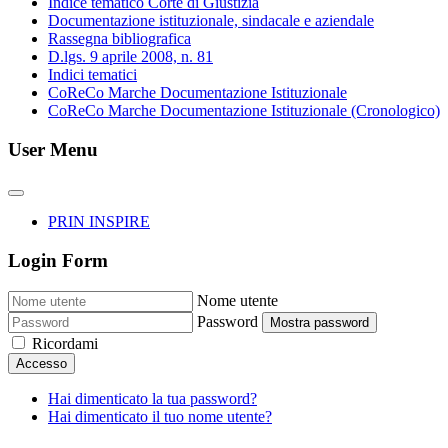
Indice tematico Corte di Giustizia
Documentazione istituzionale, sindacale e aziendale
Rassegna bibliografica
D.lgs. 9 aprile 2008, n. 81
Indici tematici
CoReCo Marche Documentazione Istituzionale
CoReCo Marche Documentazione Istituzionale (Cronologico)
User Menu
PRIN INSPIRE
Login Form
Nome utente
Password
Mostra password
Ricordami
Accesso
Hai dimenticato la tua password?
Hai dimenticato il tuo nome utente?