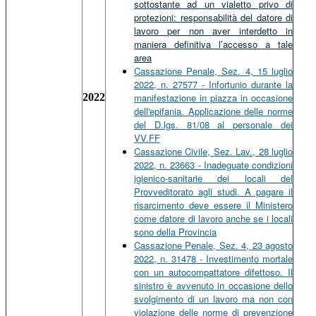
sottostante ad un vialetto privo di
protezioni: responsabilità del datore di
lavoro per non aver interdetto in
maniera definitiva l’accesso a tale
area
Cassazione Penale, Sez. 4, 15 luglio
2022, n. 27577 - Infortunio durante la
2022
manifestazione in piazza in occasione
dell'epifania. Applicazione delle norme
del D.lgs. 81/08 al personale dei
VV.FF
Cassazione Civile, Sez. Lav., 28 luglio
2022, n. 23663 - Inadeguate condizioni
igienico-sanitarie dei locali del
Provveditorato agli studi. A pagare il
risarcimento deve essere il Ministero
come datore di lavoro anche se i locali
sono della Provincia
Cassazione Penale, Sez. 4, 23 agosto
2022, n. 31478 - Investimento mortale
con un autocompattatore difettoso. Il
sinistro è avvenuto in occasione dello
svolgimento di un lavoro ma non con
violazione delle norme di prevenzione