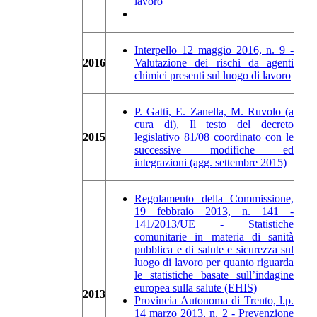
lavoro
Interpello 12 maggio 2016, n. 9 -
2016
Valutazione dei rischi da agenti
chimici presenti sul luogo di lavoro
P. Gatti, E. Zanella, M. Ruvolo (a
cura di), Il testo del decreto
2015
legislativo 81/08 coordinato con le
successive modifiche ed
integrazioni (agg. settembre 2015)
Regolamento della Commissione,
19 febbraio 2013, n. 141 -
141/2013/UE - Statistiche
comunitarie in materia di sanità
pubblica e di salute e sicurezza sul
luogo di lavoro per quanto riguarda
le statistiche basate sull’indagine
europea sulla salute (EHIS)
2013
Provincia Autonoma di Trento, l.p.
14 marzo 2013, n. 2 - Prevenzione