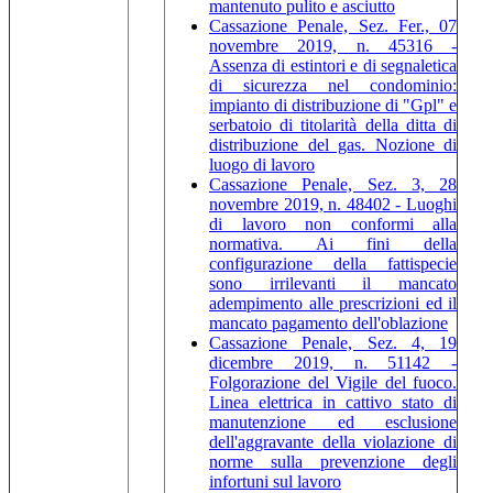
mantenuto pulito e asciutto
Cassazione Penale, Sez. Fer., 07
novembre 2019, n. 45316 -
Assenza di estintori e di segnaletica
di sicurezza nel condominio:
impianto di distribuzione di "Gpl" e
serbatoio di titolarità della ditta di
distribuzione del gas. Nozione di
luogo di lavoro
Cassazione Penale, Sez. 3, 28
novembre 2019, n. 48402 - Luoghi
di lavoro non conformi alla
normativa. Ai fini della
configurazione della fattispecie
sono irrilevanti il mancato
adempimento alle prescrizioni ed il
mancato pagamento dell'oblazione
Cassazione Penale, Sez. 4, 19
dicembre 2019, n. 51142 -
Folgorazione del Vigile del fuoco.
Linea elettrica in cattivo stato di
manutenzione ed esclusione
dell'aggravante della violazione di
norme sulla prevenzione degli
infortuni sul lavoro