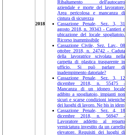
Ribaltamento dell'autocarro
aziendale e morte del lavoratore.
Area pericolosa e mancanza di
cintura di sicurezza
2018
Cassazione Penale, Sez. 3, 31
agosto 2018, n. 39343 - Cantieri e
ubicazione del locale spogliatoio.
Ricorso inammissibile
Cassazione Civile, Sez. Lav., 08
ottobre 2018, n. 24742 - Caduta
della lavoratrice scivolata nella
carpetta di plastica trasparente in
ufficio. Si può parlare di
inadempimento datoriale?
Cassazione Penale, Sez. 3, 12
dicembre 2018, n. 55475 -
Mancanza di un idoneo locale
adibito a spogliatoio, impianti non
sicuri e scarse condizioni igieniche
dei luoghi di lavoro. Ne bis in idem
Cassazione Penale, Sez. 4, 18
dicembre 2018, n. 56947 -
Lavoratore addetto al reparto
verniciatura investito da un carrello
elevatore. Requisiti dei luoghi di