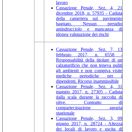
lavoro
Cassazione Penale, Sez. 4, 21
dicembre 2018, n. 57935 - Caduta
della cameriera sul pavimento
bagnato. Nessun presidio
antisdrucciolo e mancanza di
idonea valutazione dei rischi
Cassazione Penale, Sez. 7, 13
febbraio 2017, n. 6558 -
Responsabilità della titolare di un
calzaturificio che non teneva puliti
gli ambienti e non compiva visite
mediche periodiche per i
dipendenti. Ricorso inammissibile
Cassazione Penale, Sez. 4, 31
maggio 2017, n. 27305 - Caduta
dalla scala durante la raccolta di
olive. Contratto di
compartecipazione agraria
stagionale
Cassazione Penale, Sez. 3, 09
giugno 2017, n. 28724 - Altezza
dei locali di lavoro e uscita di