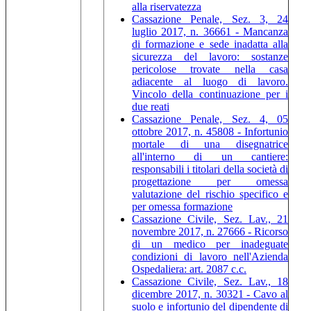
alla riservatezza
Cassazione Penale, Sez. 3, 24
luglio 2017, n. 36661 - Mancanza
di formazione e sede inadatta alla
sicurezza del lavoro: sostanze
pericolose trovate nella casa
adiacente al luogo di lavoro.
Vincolo della continuazione per i
due reati
Cassazione Penale, Sez. 4, 05
ottobre 2017, n. 45808 - Infortunio
mortale di una disegnatrice
all'interno di un cantiere:
responsabili i titolari della società di
progettazione per omessa
valutazione del rischio specifico e
per omessa formazione
Cassazione Civile, Sez. Lav., 21
novembre 2017, n. 27666 - Ricorso
di un medico per inadeguate
condizioni di lavoro nell'Azienda
Ospedaliera: art. 2087 c.c.
Cassazione Civile, Sez. Lav., 18
dicembre 2017, n. 30321 - Cavo al
suolo e infortunio del dipendente di