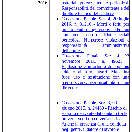
2016
materiali potenzialmente pericolosi.
Responsabilità del committente e del
direttore tecnico del cantiere
Cassazione Penale, Sez. 4, 20 luglio
2016, n. 31210 - Morti e feriti per
un incendio generatosi da un
container carico di rifiuti speciali
pericolosi. Numerose violazioni e
responsabilità amministrativa
dell'impresa
Cassazione Penale, Sez. 4, 23
novembre 2016, n. 49623 -
Esplosione e infortunio dell'operaio
addetto ai forni fusori. Macchina
fuori uso e sostituzione con una
meno sicura: responsabilità di un
dirigente
Cassazione Penale, Sez. 3, 08
giugno 2015, n. 24469 - Rischio di
scoppio derivante dal contatto tra le
polveri aventi una diversa carica.
Anche in presenza di una condotta
negligente, il datore di lavoro è