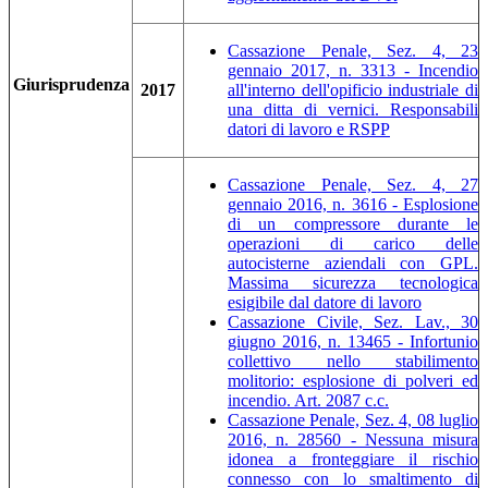
Cassazione Penale, Sez. 4, 23
gennaio 2017, n. 3313 - Incendio
Giurisprudenza
2017
all'interno dell'opificio industriale di
una ditta di vernici. Responsabili
datori di lavoro e RSPP
Cassazione Penale, Sez. 4, 27
gennaio 2016, n. 3616 - Esplosione
di un compressore durante le
operazioni di carico delle
autocisterne aziendali con GPL.
Massima sicurezza tecnologica
esigibile dal datore di lavoro
Cassazione Civile, Sez. Lav., 30
giugno 2016, n. 13465 - Infortunio
collettivo nello stabilimento
molitorio: esplosione di polveri ed
incendio. Art. 2087 c.c.
Cassazione Penale, Sez. 4, 08 luglio
2016, n. 28560 - Nessuna misura
idonea a fronteggiare il rischio
connesso con lo smaltimento di