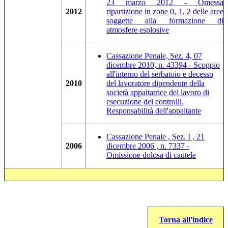
23 marzo 2012 - Omessa
2012
ripartizione in zone 0, 1, 2 delle aree
soggette alla formazione di
atmosfere esplosive
Cassazione Penale, Sez. 4, 07
dicembre 2010, n. 43394 - Scoppio
all'interno del serbatoio e decesso
2010
del lavoratore dipendente della
società appaltatrice del lavoro di
esecuzione dei controlli.
Responsabilità dell'appaltante
Cassazione Penale , Sez. I , 21
2006
dicembre 2006 , n. 7337 -
Omissione dolosa di cautele
Torna all'indice