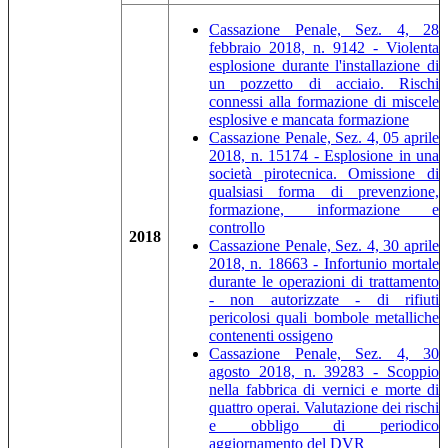
Cassazione Penale, Sez. 4, 28
febbraio 2018, n. 9142 - Violenta
esplosione durante l'installazione di
un pozzetto di acciaio. Rischi
connessi alla formazione di miscele
esplosive e mancata formazione
Cassazione Penale, Sez. 4, 05 aprile
2018, n. 15174 - Esplosione in una
società pirotecnica. Omissione di
qualsiasi forma di prevenzione,
formazione, informazione e
controllo
2018
Cassazione Penale, Sez. 4, 30 aprile
2018, n. 18663 - Infortunio mortale
durante le operazioni di trattamento
- non autorizzate - di rifiuti
pericolosi quali bombole metalliche
contenenti ossigeno
Cassazione Penale, Sez. 4, 30
agosto 2018, n. 39283 - Scoppio
nella fabbrica di vernici e morte di
quattro operai. Valutazione dei rischi
e obbligo di periodico
aggiornamento del DVR