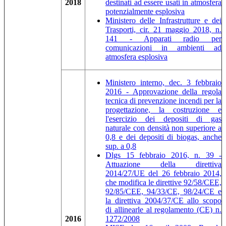
2018
destinati ad essere usati in atmosfera
potenzialmente esplosiva
Ministero delle Infrastrutture e dei
Trasporti, cir. 21 maggio 2018, n.
141 - Apparati radio per
comunicazioni in ambienti ad
atmosfera esplosiva
Ministero interno, dec. 3 febbraio
2016 - Approvazione della regola
tecnica di prevenzione incendi per la
progettazione, la costruzione e
l'esercizio dei depositi di gas
naturale con densità non superiore a
0,8 e dei depositi di biogas, anche
sup. a 0,8
Dlgs 15 febbraio 2016, n. 39 -
Attuazione della direttiva
2014/27/UE del 26 febbraio 2014,
che modifica le direttive 92/58/CEE,
92/85/CEE, 94/33/CE, 98/24/CE e
la direttiva 2004/37/CE allo scopo
di allinearle al regolamento (CE) n.
2016
1272/2008