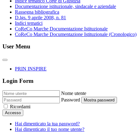
Indice tematico Corte di Giustizia
Documentazione istituzionale, sindacale e aziendale
Rassegna bibliografica
D.lgs. 9 aprile 2008, n. 81
Indici tematici
CoReCo Marche Documentazione Istituzionale
CoReCo Marche Documentazione Istituzionale (Cronologico)
User Menu
PRIN INSPIRE
Login Form
Nome utente
Password
Mostra password
Ricordami
Accesso
Hai dimenticato la tua password?
Hai dimenticato il tuo nome utente?