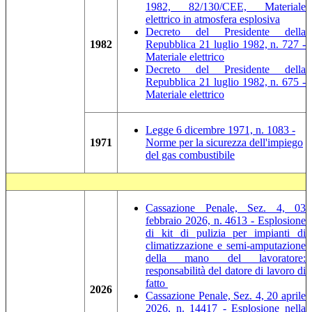
1982, 82/130/CEE, Materiale
elettrico in atmosfera esplosiva
Decreto del Presidente della
1982
Repubblica 21 luglio 1982, n. 727 -
Materiale elettrico
Decreto del Presidente della
Repubblica 21 luglio 1982, n. 675 -
Materiale elettrico
Legge 6 dicembre 1971, n. 1083 -
1971
Norme per la sicurezza dell'impiego
del gas combustibile
Cassazione Penale, Sez. 4, 03
febbraio 2026, n. 4613 - Esplosione
di kit di pulizia per impianti di
climatizzazione e semi-amputazione
della mano del lavoratore:
responsabilità del datore di lavoro di
fatto
2026
Cassazione Penale, Sez. 4, 20 aprile
2026, n. 14417 - Esplosione nella