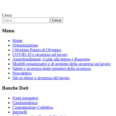
Cerca
Cerca
Menu
Home
Organizzazione
I Working Papers di Olympus
COVID-19 e sicurezza sul lavoro
Approfondimenti, Guide alla lettura e Rassegne
Modelli organizzativi e di gestione della sicurezza sul lavoro
Salute e sicurezza degli operatori della sicurezza
Newsletters
Siti su igiene e sicurezza del lavoro
Banche Dati
Fonti normative
Giurisprudenza
Contrattazione Collettiva
Interpelli