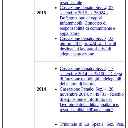
responsabile
Cassazione Penale, Sez. 4, 07
2015
settembre 2015, n. 36024 -
Deflagrazione di vapori
infiammabili. Concorso di
responsabilità di committente e
appaltatore
Cassazione Penale, Sez. 3, 22
ottobre 2015, n. 42424 - Locali
destinati ai lavoratori privi di
adeguata areazione
Cassazione Penale, Sez. 4, 17
settembre 2014, n. 38100 - Delega
di funzione e obblighi indelegabili
del datore di lavoro
2014
Cassazione Penale, Sez. 4, 28
novembre 2014, n. 49731 - Rischio
di esplosione e infortunio del
lavoratore della ditta appaltatrice:
responsabilità dell'appaltante?
Tribunale di La Spezia, Sez. Pen.,