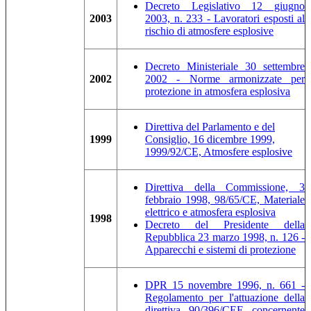
Decreto Legislativo 12 giugno
2003
2003, n. 233 - Lavoratori esposti al
rischio di atmosfere esplosive
Decreto Ministeriale 30 settembre
2002
2002 - Norme armonizzate per
protezione in atmosfera esplosiva
Direttiva del Parlamento e del
1999
Consiglio, 16 dicembre 1999,
1999/92/CE, Atmosfere esplosive
Direttiva della Commissione, 3
febbraio 1998, 98/65/CE, Materiale
elettrico e atmosfera esplosiva
1998
Decreto del Presidente della
Repubblica 23 marzo 1998, n. 126 -
Apparecchi e sistemi di protezione
DPR 15 novembre 1996, n. 661 -
Regolamento per l'attuazione della
direttiva 90/396/CEE concernente