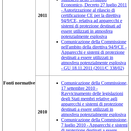
Economico, Decreto 27 luglio 2011
- Autorizzazione al rilascio di
2011
certificazione CE per la direttiva
94/9/CE, relativa ad apparecchi e
sistemi di protezione destinati ad
essere utilizzati in atmosfera
potenzialmente esplosiva
Comunicazione della Commissione
nell'ambito della direttiva 94/9/CE -
Apparecchi e sistemi di protezione
destinati a essere utilizzati in
atmosfera potenzialmente esplosiva
- GU 18.11.2011 (2011/C 338/02)
Fonti normative
Comunicazione della Commissione,
17 settembre 2010 -
Ravvicinamento delle legislazioni
degli Stati membri relative agli
apparecchi e sistemi di protezione
destinati a essere utilizzati in
2010
atmosfera potenzialmente esplosiva
Comunicazione della Commissione,
7 luglio 2010 - Apparecchi e sistemi
di protezione destinati a essere