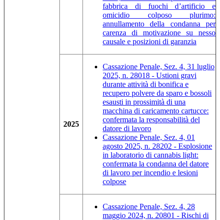
fabbrica di fuochi d’artificio e
omicidio colposo plurimo:
annullamento della condanna per
carenza di motivazione su nesso
causale e posizioni di garanzia
Cassazione Penale, Sez. 4, 31 luglio
2025, n. 28018 - Ustioni gravi
durante attività di bonifica e
recupero polvere da sparo e bossoli
esausti in prossimità di una
macchina di caricamento cartucce:
confermata la responsabilità del
2025
datore di lavoro
Cassazione Penale, Sez. 4, 01
agosto 2025, n. 28202 - Esplosione
in laboratorio di cannabis light:
confermata la condanna del datore
di lavoro per incendio e lesioni
colpose
Cassazione Penale, Sez. 4, 28
maggio 2024, n. 20801 - Rischi di