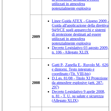
utilizzati in atmosfera
potenzialmente esplosiva
Linee Guida ATEX - Giugno 2009 -
Guida all'applicazione della direttiva
94/9/CE sugli apparecchi e sistemi
di protezione destinati ad essere
2009
utilizzati in atmosfera
potenzialmente esplosiva
Decreto Legislativo 03 agosto 2009,
n. 106 - Allegato XLIX
Gatti P., Zanella E., Ruvolo M., 626
e dintorni. Testo integrato e
coordinato (Tit. VIII-bis)
D.Lgs. 81/08 - Titolo XI Protezione
2008
da atmosfere esplosive (artt. 287-
297)
Decreto Legislativo 9 aprile 2008,
n. 81 - T. U. su salute e sicurezza
(Allegato XLIX)