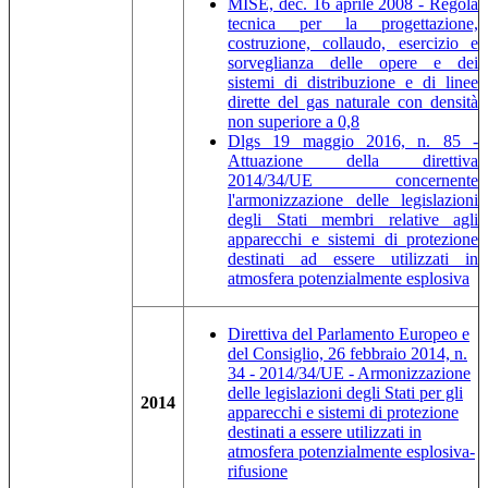
MISE, dec. 16 aprile 2008 - Regola
tecnica per la progettazione,
costruzione, collaudo, esercizio e
sorveglianza delle opere e dei
sistemi di distribuzione e di linee
dirette del gas naturale con densità
non superiore a 0,8
Dlgs 19 maggio 2016, n. 85 -
Attuazione della direttiva
2014/34/UE concernente
l'armonizzazione delle legislazioni
degli Stati membri relative agli
apparecchi e sistemi di protezione
destinati ad essere utilizzati in
atmosfera potenzialmente esplosiva
Direttiva del Parlamento Europeo e
del Consiglio, 26 febbraio 2014, n.
34 - 2014/34/UE - Armonizzazione
delle legislazioni degli Stati per gli
2014
apparecchi e sistemi di protezione
destinati a essere utilizzati in
atmosfera potenzialmente esplosiva-
rifusione