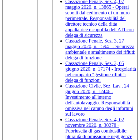
Cassazione Penale, Sez. 4, 07
maggio 2020, n. 13865 - Operai
sepolti dal cedimento di un muro
perimetrale. Responsabilità del
direttore tecnico della ditta
appaltatrice e capofila dell'ATI con
delega di sicurezza
Cassazione Penale, Sez. 3, 27
maggio 2020, n. 15941 - Sicurezza
ambientale e smaltimento dei rifiuti:
delega di funzione
Cassazione Penale, Sez. 3, 05
giugno 2020, n. 17174 - Irregolarità
nel comparto "gestione rifiuti":
delega di funzioni
Cassazione Civile, Sez. Lav., 24
giugno 2020, n. 12446 -
Investimento all'interno
dell'autolavaggio. Responsabilità
omissiva nel campo degli infortuni
sul lavoro
Cassazione Penale, Sez. 4, 02
novembre 2020, n. 30278 -
Fuoriuscita di gas combustibile:
pluralità di omissioni e negligenze