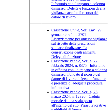
Infortunio con il trapano a colonna
dismesso. Delega e funzioni di alta
vigilanza: accolto il ricorso del
datore di lavoro
Cassazione Civile, Sez. Lav., 29
gennaio 2024, n. 2701 -
Licenziamento per omessa vigilanza
sul rispetto delle prescrizioni
sanitarie finalizzate alla
conservazione degli alimenti.
Delega di funzione
Cassazione Penale, Sez. 4, 27
febbraio 2024, n. 8375 - Infortunio
in officina con un trapano a colonna
dismesso. Fondato il ricorso del
datore di lavoro: delega di funzione
e presenza di adeguata procedura
informativa
Cassazione Penale, Sez. 4, 26
marzo 2024, n. 12326 - Caduta
mortale da una scala posta
all'interno del silo. Prassi lavorative
e obblighi di formazione