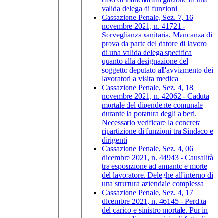
valida delega di funzioni
Cassazione Penale, Sez. 7, 16
novembre 2021, n. 41721 -
Sorveglianza sanitaria. Mancanza di
prova da parte del datore di lavoro
di una valida delega specifica
quanto alla designazione del
soggetto deputato all'avviamento dei
lavoratori a visita medica
Cassazione Penale, Sez. 4, 18
novembre 2021, n. 42062 - Caduta
mortale del dipendente comunale
durante la potatura degli alberi.
Necessario verificare la concreta
ripartizione di funzioni tra Sindaco e
dirigenti
Cassazione Penale, Sez. 4, 06
dicembre 2021, n. 44943 - Causalità
tra esposizione ad amianto e morte
del lavoratore. Deleghe all'interno di
una struttura aziendale complessa
Cassazione Penale, Sez. 4, 17
dicembre 2021, n. 46145 - Perdita
del carico e sinistro mortale. Pur in