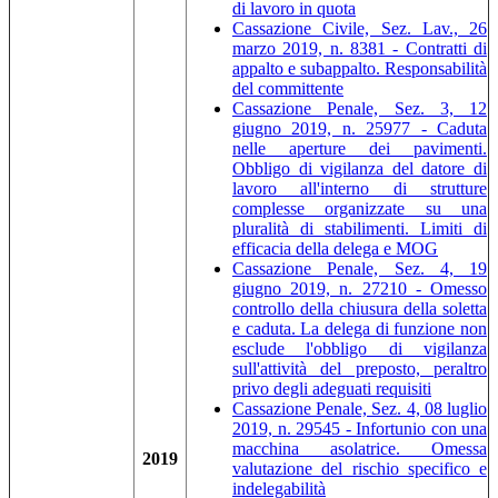
di lavoro in quota
Cassazione Civile, Sez. Lav., 26
marzo 2019, n. 8381 - Contratti di
appalto e subappalto. Responsabilità
del committente
Cassazione Penale, Sez. 3, 12
giugno 2019, n. 25977 - Caduta
nelle aperture dei pavimenti.
Obbligo di vigilanza del datore di
lavoro all'interno di strutture
complesse organizzate su una
pluralità di stabilimenti. Limiti di
efficacia della delega e MOG
Cassazione Penale, Sez. 4, 19
giugno 2019, n. 27210 - Omesso
controllo della chiusura della soletta
e caduta. La delega di funzione non
esclude l'obbligo di vigilanza
sull'attività del preposto, peraltro
privo degli adeguati requisiti
Cassazione Penale, Sez. 4, 08 luglio
2019, n. 29545 - Infortunio con una
macchina asolatrice. Omessa
2019
valutazione del rischio specifico e
indelegabilità