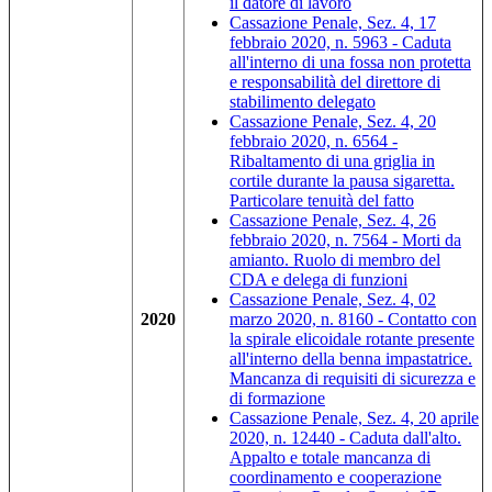
il datore di lavoro
Cassazione Penale, Sez. 4, 17
febbraio 2020, n. 5963 - Caduta
all'interno di una fossa non protetta
e responsabilità del direttore di
stabilimento delegato
Cassazione Penale, Sez. 4, 20
febbraio 2020, n. 6564 -
Ribaltamento di una griglia in
cortile durante la pausa sigaretta.
Particolare tenuità del fatto
Cassazione Penale, Sez. 4, 26
febbraio 2020, n. 7564 - Morti da
amianto. Ruolo di membro del
CDA e delega di funzioni
Cassazione Penale, Sez. 4, 02
2020
marzo 2020, n. 8160 - Contatto con
la spirale elicoidale rotante presente
all'interno della benna impastatrice.
Mancanza di requisiti di sicurezza e
di formazione
Cassazione Penale, Sez. 4, 20 aprile
2020, n. 12440 - Caduta dall'alto.
Appalto e totale mancanza di
coordinamento e cooperazione