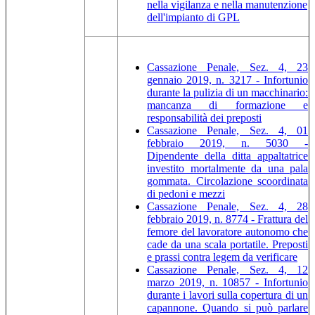
nella vigilanza e nella manutenzione
dell'impianto di GPL
Cassazione Penale, Sez. 4, 23
gennaio 2019, n. 3217 - Infortunio
durante la pulizia di un macchinario:
mancanza di formazione e
responsabilità dei preposti
Cassazione Penale, Sez. 4, 01
febbraio 2019, n. 5030 -
Dipendente della ditta appaltatrice
investito mortalmente da una pala
gommata. Circolazione scoordinata
di pedoni e mezzi
Cassazione Penale, Sez. 4, 28
febbraio 2019, n. 8774 - Frattura del
femore del lavoratore autonomo che
cade da una scala portatile. Preposti
e prassi contra legem da verificare
Cassazione Penale, Sez. 4, 12
marzo 2019, n. 10857 - Infortunio
durante i lavori sulla copertura di un
capannone. Quando si può parlare