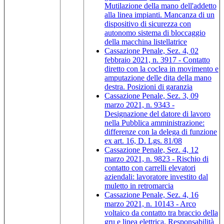
Mutilazione della mano dell'addetto
alla linea impianti. Mancanza di un
dispositivo di sicurezza con
autonomo sistema di bloccaggio
della macchina listellatrice
Cassazione Penale, Sez. 4, 02
febbraio 2021, n. 3917 - Contatto
diretto con la coclea in movimento e
amputazione delle dita della mano
destra. Posizioni di garanzia
Cassazione Penale, Sez. 3, 09
marzo 2021, n. 9343 -
Designazione del datore di lavoro
nella Pubblica amministrazione:
differenze con la delega di funzione
ex art. 16, D. Lgs. 81/08
Cassazione Penale, Sez. 4, 12
marzo 2021, n. 9823 - Rischio di
contatto con carrelli elevatori
aziendali: lavoratore investito dal
muletto in retromarcia
Cassazione Penale, Sez. 4, 16
marzo 2021, n. 10143 - Arco
voltaico da contatto tra braccio della
gru e linea elettrica. Responsabilità