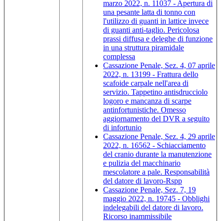
marzo 2022, n. 11037 - Apertura di
una pesante latta di tonno con
l'utilizzo di guanti in lattice invece
di guanti anti-taglio. Pericolosa
prassi diffusa e deleghe di funzione
in una struttura piramidale
complessa
Cassazione Penale, Sez. 4, 07 aprile
2022, n. 13199 - Frattura dello
scafoide carpale nell'area di
servizio. Tappetino antisdrucciolo
logoro e mancanza di scarpe
antinfortunistiche. Omesso
aggiornamento del DVR a seguito
di infortunio
Cassazione Penale, Sez. 4, 29 aprile
2022, n. 16562 - Schiacciamento
del cranio durante la manutenzione
e pulizia del macchinario
mescolatore a pale. Responsabilità
del datore di lavoro-Rspp
Cassazione Penale, Sez. 7, 19
maggio 2022, n. 19745 - Obblighi
indelegabili del datore di lavoro.
Ricorso inammissibile