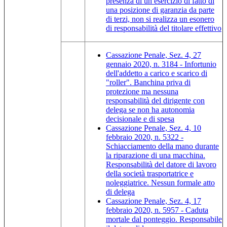
presenza di un esercizio di fatto di
una posizione di garanzia da parte
di terzi, non si realizza un esonero
di responsabilità del titolare effettivo
Cassazione Penale, Sez. 4, 27
gennaio 2020, n. 3184 - Infortunio
dell'addetto a carico e scarico di
"roller". Banchina priva di
protezione ma nessuna
responsabilità del dirigente con
delega se non ha autonomia
decisionale e di spesa
Cassazione Penale, Sez. 4, 10
febbraio 2020, n. 5322 -
Schiacciamento della mano durante
la riparazione di una macchina.
Responsabilità del datore di lavoro
della società trasportatrice e
noleggiatrice. Nessun formale atto
di delega
Cassazione Penale, Sez. 4, 17
febbraio 2020, n. 5957 - Caduta
mortale dal ponteggio. Responsabile