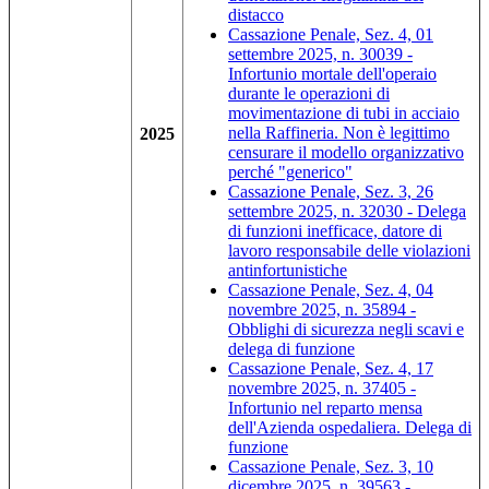
distacco
Cassazione Penale, Sez. 4, 01
settembre 2025, n. 30039 -
Infortunio mortale dell'operaio
durante le operazioni di
movimentazione di tubi in acciaio
nella Raffineria. Non è legittimo
2025
censurare il modello organizzativo
perché "generico"
Cassazione Penale, Sez. 3, 26
settembre 2025, n. 32030 - Delega
di funzioni inefficace, datore di
lavoro responsabile delle violazioni
antinfortunistiche
Cassazione Penale, Sez. 4, 04
novembre 2025, n. 35894 -
Obblighi di sicurezza negli scavi e
delega di funzione
Cassazione Penale, Sez. 4, 17
novembre 2025, n. 37405 -
Infortunio nel reparto mensa
dell'Azienda ospedaliera. Delega di
funzione
Cassazione Penale, Sez. 3, 10
dicembre 2025, n. 39563 -