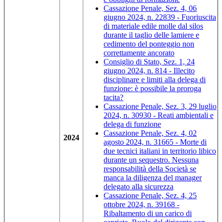
Cassazione Penale, Sez. 4, 06
giugno 2024, n. 22839 - Fuoriuscita
di materiale edile molle dal silos
durante il taglio delle lamiere e
cedimento del ponteggio non
correttamente ancorato
Consiglio di Stato, Sez. 1, 24
giugno 2024, n. 814 - Illecito
disciplinare e limiti alla delega di
funzione: è possibile la proroga
tacita?
Cassazione Penale, Sez. 3, 29 luglio
2024, n. 30930 - Reati ambientali e
delega di funzione
Cassazione Penale, Sez. 4, 02
2024
agosto 2024, n. 31665 - Morte di
due tecnici italiani in territorio libico
durante un sequestro. Nessuna
responsabilità della Società se
manca la diligenza del manager
delegato alla sicurezza
Cassazione Penale, Sez. 4, 25
ottobre 2024, n. 39168 -
Ribaltamento di un carico di