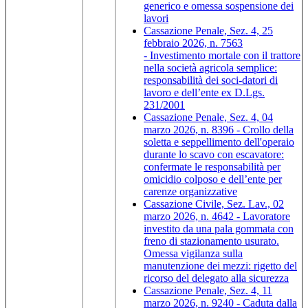
generico e omessa sospensione dei
lavori
Cassazione Penale, Sez. 4, 25
febbraio 2026, n. 7563
- Investimento mortale con il trattore
nella società agricola semplice:
responsabilità dei soci-datori di
lavoro e dell’ente ex D.Lgs.
231/2001
Cassazione Penale, Sez. 4, 04
marzo 2026, n. 8396 - Crollo della
soletta e seppellimento dell'operaio
durante lo scavo con escavatore:
confermate le responsabilità per
omicidio colposo e dell’ente per
carenze organizzative
Cassazione Civile, Sez. Lav., 02
marzo 2026, n. 4642 - Lavoratore
investito da una pala gommata con
freno di stazionamento usurato.
Omessa vigilanza sulla
manutenzione dei mezzi: rigetto del
ricorso del delegato alla sicurezza
Cassazione Penale, Sez. 4, 11
marzo 2026, n. 9240 - Caduta dalla