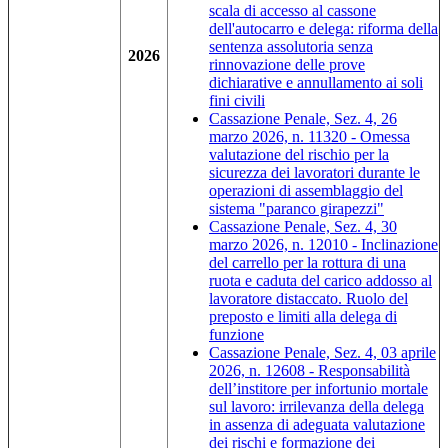
scala di accesso al cassone
dell'autocarro e delega: riforma della
sentenza assolutoria senza
2026
rinnovazione delle prove
dichiarative e annullamento ai soli
fini civili
Cassazione Penale, Sez. 4, 26
marzo 2026, n. 11320 - Omessa
valutazione del rischio per la
sicurezza dei lavoratori durante le
operazioni di assemblaggio del
sistema "paranco ­girapezzi"
Cassazione Penale, Sez. 4, 30
marzo 2026, n. 12010 - Inclinazione
del carrello per la rottura di una
ruota e caduta del carico addosso al
lavoratore distaccato. Ruolo del
preposto e limiti alla delega di
funzione
Cassazione Penale, Sez. 4, 03 aprile
2026, n. 12608 - Responsabilità
dell’institore per infortunio mortale
sul lavoro: irrilevanza della delega
in assenza di adeguata valutazione
dei rischi e formazione dei