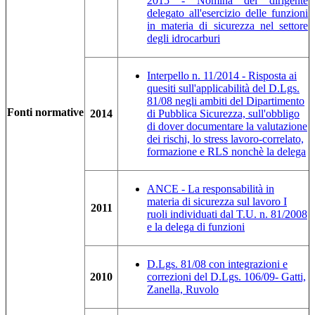
2015 - Nomina del dirigente
delegato all'esercizio delle funzioni
in materia di sicurezza nel settore
degli idrocarburi
Interpello n. 11/2014 - Risposta ai
quesiti sull'applicabilità del D.Lgs.
81/08 negli ambiti del Dipartimento
Fonti normative
2014
di Pubblica Sicurezza, sull'obbligo
di dover documentare la valutazione
dei rischi, lo stress lavoro-correlato,
formazione e RLS nonchè la delega
ANCE - La responsabilità in
materia di sicurezza sul lavoro I
2011
ruoli individuati dal T.U. n. 81/2008
e la delega di funzioni
D.Lgs. 81/08 con integrazioni e
2010
correzioni del D.Lgs. 106/09- Gatti,
Zanella, Ruvolo