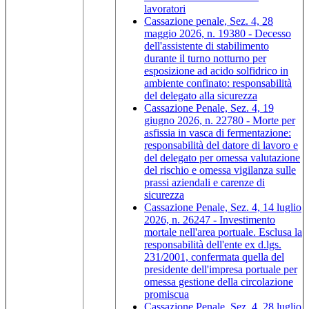
lavoratori
Cassazione penale, Sez. 4, 28
maggio 2026, n. 19380 - Decesso
dell'assistente di stabilimento
durante il turno notturno per
esposizione ad acido solfidrico in
ambiente confinato: responsabilità
del delegato alla sicurezza
Cassazione Penale, Sez. 4, 19
giugno 2026, n. 22780 - Morte per
asfissia in vasca di fermentazione:
responsabilità del datore di lavoro e
del delegato per omessa valutazione
del rischio e omessa vigilanza sulle
prassi aziendali e carenze di
sicurezza
Cassazione Penale, Sez. 4, 14 luglio
2026, n. 26247 - Investimento
mortale nell'area portuale. Esclusa la
responsabilità dell'ente ex d.lgs.
231/2001, confermata quella del
presidente dell'impresa portuale per
omessa gestione della circolazione
promiscua
Cassazione Penale, Sez. 4, 28 luglio