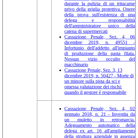
durante la pulizia di un tritacarne
privo della griglia protettiva. Onere
della prova sull'esistenza di una
delega e responsabilità
dell'amministratore unico della
catena di supermercati
Cassazione Penale, Sez. 4, 06
dicembre 2019, n. 49551 -
Infortunio dell'addetto all'impianto
di produzione della pasta filata.
Nessun vizio occulto del
macchinario
Cassazione Penale, Sez. 3, 13
dicembre 2019, n. 50427 - Morte di
un minore sulla pista da sci e
omessa valutazione dei rischi:
quando il gestore è responsabile
Cassazione Penale, Sez. 4, 02
gennaio 2018, n. 21 - Investita da
un muletto in retromarcia.
Adeguamento automatico della
delega ex art. 16 all'ampliamento
della struttura aziendale in assenza