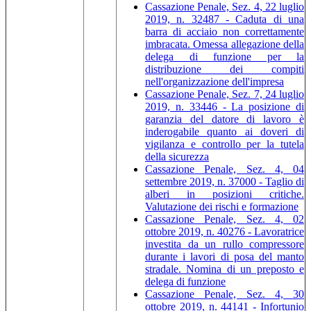
Cassazione Penale, Sez. 4, 22 luglio
2019, n. 32487 - Caduta di una
barra di acciaio non correttamente
imbracata. Omessa allegazione della
delega di funzione per la
distribuzione dei compiti
nell'organizzazione dell'impresa
Cassazione Penale, Sez. 7, 24 luglio
2019, n. 33446 - La posizione di
garanzia del datore di lavoro è
inderogabile quanto ai doveri di
vigilanza e controllo per la tutela
della sicurezza
Cassazione Penale, Sez. 4, 04
settembre 2019, n. 37000 - Taglio di
alberi in posizioni critiche.
Valutazione dei rischi e formazione
Cassazione Penale, Sez. 4, 02
ottobre 2019, n. 40276 - Lavoratrice
investita da un rullo compressore
durante i lavori di posa del manto
stradale. Nomina di un preposto e
delega di funzione
Cassazione Penale, Sez. 4, 30
ottobre 2019, n. 44141 - Infortunio