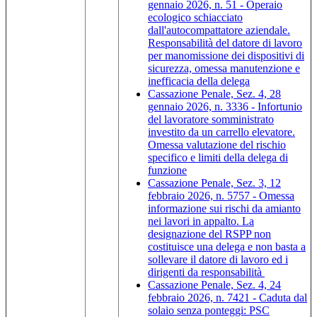
gennaio 2026, n. 51 - Operaio
ecologico schiacciato
dall'autocompattatore aziendale.
Responsabilità del datore di lavoro
per manomissione dei dispositivi di
sicurezza, omessa manutenzione e
inefficacia della delega
Cassazione Penale, Sez. 4, 28
gennaio 2026, n. 3336 - Infortunio
del lavoratore somministrato
investito da un carrello elevatore.
Omessa valutazione del rischio
specifico e limiti della delega di
funzione
Cassazione Penale, Sez. 3, 12
febbraio 2026, n. 5757 - Omessa
informazione sui rischi da amianto
nei lavori in appalto. La
designazione del RSPP non
costituisce una delega e non basta a
sollevare il datore di lavoro ed i
dirigenti da responsabilità
Cassazione Penale, Sez. 4, 24
febbraio 2026, n. 7421 - Caduta dal
solaio senza ponteggi: PSC