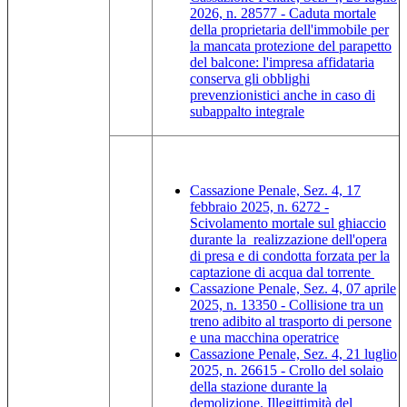
2026, n. 28577 - Caduta mortale
della proprietaria dell'immobile per
la mancata protezione del parapetto
del balcone: l'impresa affidataria
conserva gli obblighi
prevenzionistici anche in caso di
subappalto integrale
Cassazione Penale, Sez. 4, 17
febbraio 2025, n. 6272 -
Scivolamento mortale sul ghiaccio
durante la realizzazione dell'opera
di presa e di condotta forzata per la
captazione di acqua dal torrente
Cassazione Penale, Sez. 4, 07 aprile
2025, n. 13350 - Collisione tra un
treno adibito al trasporto di persone
e una macchina operatrice
Cassazione Penale, Sez. 4, 21 luglio
2025, n. 26615 - Crollo del solaio
della stazione durante la
demolizione. Illegittimità del