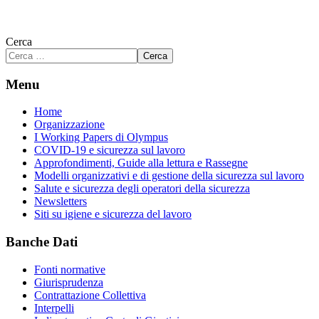
Cerca
Cerca
Menu
Home
Organizzazione
I Working Papers di Olympus
COVID-19 e sicurezza sul lavoro
Approfondimenti, Guide alla lettura e Rassegne
Modelli organizzativi e di gestione della sicurezza sul lavoro
Salute e sicurezza degli operatori della sicurezza
Newsletters
Siti su igiene e sicurezza del lavoro
Banche Dati
Fonti normative
Giurisprudenza
Contrattazione Collettiva
Interpelli