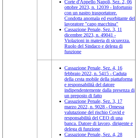
Corte d'Appello Napoli, Sez. 2, 06
ottobre 2023, n. 12039 - Infortunio
con un nastro trasportatore.
Condotta anomala ed esorbitante del
lavoratore "capo macchina"
Cassazione Penale, Sez. 3, 11
dicembre 2023, n. 49041 -
Violazioni in materia di sicurezza.
Ruolo del Sindaco e delega di
funzione
Cassazione Penale, Sez. 4, 16
febbraio 2022, n. 5415 - Caduta
della cesta mobile della piattaforma
e responsabilità del datore
indipendentemente dalla presenza di
un preposto di fatto
Cassazione Penale, Sez. 3, 17
marzo 2022, n. 9028 - Omessa
valutazione del rischio Covid e
responsabilità del CEO di una
banca. Datore di lavoro, dirigente e
delega di funzione
Cassazione Penale, Sez. 4, 28