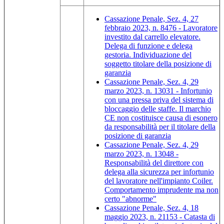
Cassazione Penale, Sez. 4, 27
febbraio 2023, n. 8476 - Lavoratore
investito dal carrello elevatore.
Delega di funzione e delega
gestoria. Individuazione del
soggetto titolare della posizione di
garanzia
Cassazione Penale, Sez. 4, 29
marzo 2023, n. 13031 - Infortunio
con una pressa priva del sistema di
bloccaggio delle staffe. Il marchio
CE non costituisce causa di esonero
da responsabilità per il titolare della
posizione di garanzia
Cassazione Penale, Sez. 4, 29
marzo 2023, n. 13048 -
Responsabilità del direttore con
delega alla sicurezza per infortunio
del lavoratore nell'impianto Coiler.
Comportamento imprudente ma non
certo "abnorme"
Cassazione Penale, Sez. 4, 18
maggio 2023, n. 21153 - Catasta di