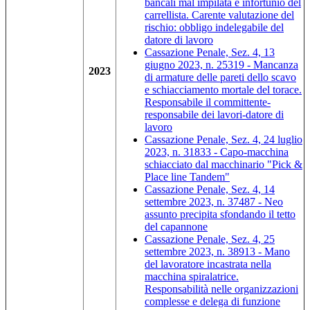
bancali mal impilata e infortunio del
carrellista. Carente valutazione del
rischio: obbligo indelegabile del
datore di lavoro
Cassazione Penale, Sez. 4, 13
giugno 2023, n. 25319 - Mancanza
2023
di armature delle pareti dello scavo
e schiacciamento mortale del torace.
Responsabile il committente-
responsabile dei lavori-datore di
lavoro
Cassazione Penale, Sez. 4, 24 luglio
2023, n. 31833 - Capo-macchina
schiacciato dal macchinario "Pick &
Place line Tandem"
Cassazione Penale, Sez. 4, 14
settembre 2023, n. 37487 - Neo
assunto precipita sfondando il tetto
del capannone
Cassazione Penale, Sez. 4, 25
settembre 2023, n. 38913 - Mano
del lavoratore incastrata nella
macchina spiralatrice.
Responsabilità nelle organizzazioni
complesse e delega di funzione