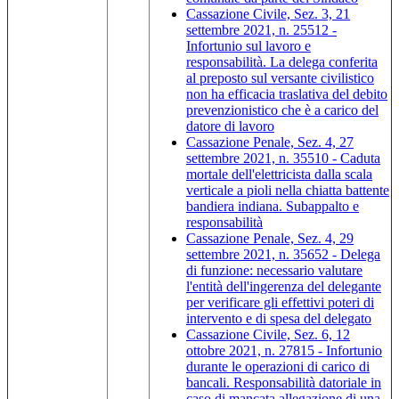
Cassazione Civile, Sez. 3, 21
settembre 2021, n. 25512 -
Infortunio sul lavoro e
responsabilità. La delega conferita
al preposto sul versante civilistico
non ha efficacia traslativa del debito
prevenzionistico che è a carico del
datore di lavoro
Cassazione Penale, Sez. 4, 27
settembre 2021, n. 35510 - Caduta
mortale dell'elettricista dalla scala
verticale a pioli nella chiatta battente
bandiera indiana. Subappalto e
responsabilità
Cassazione Penale, Sez. 4, 29
settembre 2021, n. 35652 - Delega
di funzione: necessario valutare
l'entità dell'ingerenza del delegante
per verificare gli effettivi poteri di
intervento e di spesa del delegato
Cassazione Civile, Sez. 6, 12
ottobre 2021, n. 27815 - Infortunio
durante le operazioni di carico di
bancali. Responsabilità datoriale in
caso di mancata allegazione di una