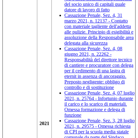
del socio unico di capitali quale
datore di lavoro di fatto
Cassazione Penale, Sez. 4, 31
marzo 2021, n. 12137 - Contatto
con materiale tagliente dell'addetta
alle pulizie. Principio di esigibilità e
assoluzione della Responsabile area
delegata alla sicurezza
Cassazione Penale, Sez. 4, 08
giugno 2021, n. 22262 -
Responsabilità del direttore tecnico
di cantiere e procuratore con delega
per il cedimento di una lastra di
eternit in assenza di ancoraggio.
Preposto negligente: obbligo di
controllo e di sostituzione
Cassazione Penale, Sez. 4, 07 luglio
2021, n. 25764 - Infortunio durante
il carico e lo scarico di materiali.
Omessa formazione e delega di
funzione
Cassazione Penale, Sez. 3, 28 luglio
2021
2021, n. 29575 - Omessa richiesta
di CPI per la scuola media statale
comunale da parte del Sindaco