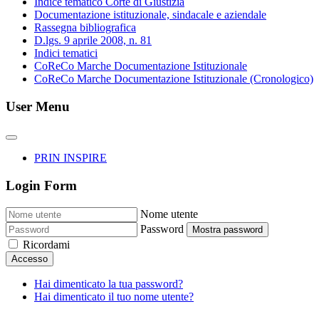
Indice tematico Corte di Giustizia
Documentazione istituzionale, sindacale e aziendale
Rassegna bibliografica
D.lgs. 9 aprile 2008, n. 81
Indici tematici
CoReCo Marche Documentazione Istituzionale
CoReCo Marche Documentazione Istituzionale (Cronologico)
User Menu
PRIN INSPIRE
Login Form
Nome utente
Password
Mostra password
Ricordami
Accesso
Hai dimenticato la tua password?
Hai dimenticato il tuo nome utente?