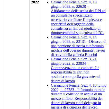
2022
Cassazione Penale, Sez. 4, 10
giugno 2022, n. 22628 -
Affidamento della scelta dei DPI ad
un consulente specializzato:
necessario verificare l'ampiezza e
specificità dell’oggetto della
consulenza ai fini del giudizio di
rimproverabilità soggettiva del DL
Cassazione Penale, Sez. 4, 14
giugno 2022, n. 23131 - Distacco di
una porzione di roccia e infortunio
mortale dell'operaio durante i lavori
di scavo della galleria Bocciol
Cassazione Penale, Sez. 3, 21
giugno 2022, n. 23834 -
Contravvenzioni in cantiere. Le
responsabilità di altri non
sostituiscono quella gravante sul
datore di lavoro
Cassazione Penale, Sez. 4, 15 luglio
2022, n. 27583 - Infortunio mortale
durante il collaudo in acqua di un
mezzo anfibio. Responsabilità del
datore di lavoro e del delegato in
materia di sicurezza del lavoro.