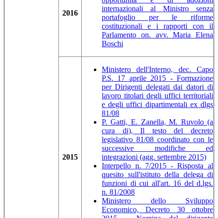
internazionali al Ministro senza
2016
portafoglio per le riforme
costituzionali e i rapporti con il
Parlamento on. avv. Maria Elena
Boschi
Ministero dell'Interno, dec. Capo
P.S. 17 aprile 2015 - Formazione
per Dirigenti delegati dai datori di
lavoro titolari degli uffici territoriali
e degli uffici dipartimentali ex dlgs
81/08
P. Gatti, E. Zanella, M. Ruvolo (a
cura di), Il testo del decreto
legislativo 81/08 coordinato con le
successive modifiche ed
2015
integrazioni (agg. settembre 2015)
Interpello n. 7/2015 - Risposta al
quesito sull'istituto della delega di
funzioni di cui all'art. 16 del d.lgs.
n. 81/2008
Ministero dello Sviluppo
Economico, Decreto 30 ottobre