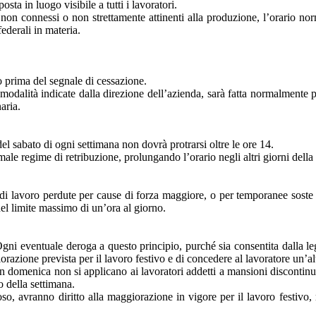
sta in luogo visibile a tutti i lavoratori.
ia non connessi o non strettamente attinenti alla produzione, l’orario 
federali in materia.
o prima del segnale di cessazione.
e modalità indicate dalla direzione dell’azienda, sarà fatta normalmente
aria.
el sabato di ogni settimana non dovrà protrarsi oltre le ore 14.
male regime di retribuzione, prolungando l’orario negli altri giorni della
 di lavoro perdute per cause di forza maggiore, o per temporanee soste 
nel limite massimo di un’ora al giorno.
Ogni eventuale deroga a questo principio, purché sia consentita dalla leg
orazione prevista per il lavoro festivo e di concedere al lavoratore un’al
n domenica non si applicano ai lavoratori addetti a mansioni discontinue
o della settimana.
oso, avranno diritto alla maggiorazione in vigore per il lavoro festivo, 