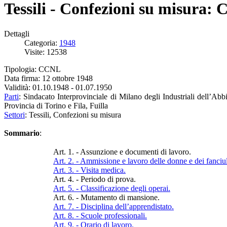
Tessili - Confezioni su misura:
Dettagli
Categoria:
1948
Visite: 12538
Tipologia: CCNL
Data firma: 12 ottobre 1948
Validità: 01.10.1948 - 01.07.1950
Parti
: Sindacato Interprovinciale di Milano degli Industriali dell’Abb
Provincia di Torino e Fila, Fuilla
Settori
: Tessili, Confezioni su misura
Sommario
:
Art. 1. - Assunzione e documenti di lavoro.
Art. 2. - Ammissione e lavoro delle donne e dei fanciul
Art. 3. - Visita medica.
Art. 4. - Periodo di prova.
Art. 5. - Classificazione degli operai.
Art. 6. - Mutamento di mansione.
Art. 7. - Disciplina dell’apprendistato.
Art. 8. - Scuole professionali.
Art. 9. - Orario di lavoro.