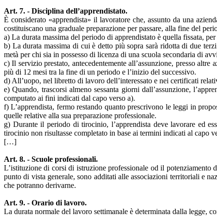
Art. 7. - Disciplina dell’apprendistato.
È considerato «apprendista» il lavoratore che, assunto da una aziend
costituiscano una graduale preparazione per passare, alla fine del period
а) La durata massima del periodo di apprendistato è quella fissata, per 
b) La durata massima di cui è detto più sopra sarà ridotta di due terzi p
metà per chi sia in possesso di licenza di una scuola secondaria di avv
c) Il servizio prestato, antecedentemente all’assunzione, presso altre 
più di 12 mesi tra la fine di un periodo e l’inizio del successivo.
d) All’uopo, nel libretto di lavoro dell’interessato e nei certificati relat
e) Quando, trascorsi almeno sessanta giorni dall’assunzione, l’apprend
computato ai fini indicati dal capo verso a).
f) L’apprendista, fermo restando quanto prescrivono le leggi in propos
quelle relative alla sua preparazione professionale.
g) Durante il periodo di tirocinio, l’apprendista deve lavorare ed es
tirocinio non risultasse completato in base ai termini indicati al capo v
[…]
Art. 8. - Scuole professionali.
L’istituzione di corsi di istruzione professionale od il potenziamento d
punto di vista generale, sono additati alle associazioni territoriali e
che potranno derivarne.
Art. 9. - Orario di lavoro.
La durata normale del lavoro settimanale è determinata dalla legge, con