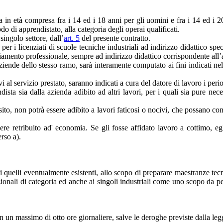
a in età compresa fra i 14 ed i 18 anni per gli uomini e fra i 14 ed i
o di apprendistato, alla categoria degli operai qualificati.
singolo settore, dall’
art. 5
del presente contratto.
er i licenziati di scuole tecniche industriali ad indirizzo didattico spec
iamento professionale, sempre ad indirizzo didattico corrispondente all’a
aziende dello stesso ramo, sarà interamente computato ai fini indicati n
ivi al servizio prestato, saranno indicati a cura del datore di lavoro i perio
ista sia dalla azienda adibito ad altri lavori, per i quali sia pure nece
ito, non potrà essere adibito a lavori faticosi o nocivi, che possano com
sere retribuito ad' economia. Se gli fosse affidato lavoro a cottimo, eg
erso a).
i quelli eventualmente esistenti, allo scopo di preparare maestranze tecn
 nazionali di categoria ed anche ai singoli industriali come uno scopo da 
 un massimo di otto ore giornaliere, salve le deroghe previste dalla leg