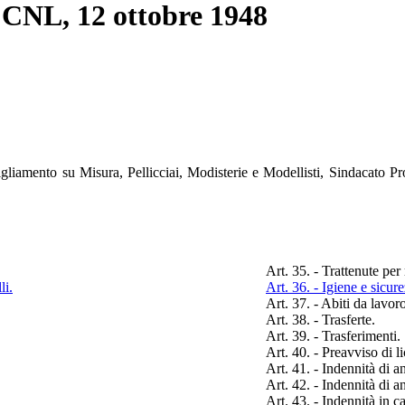
 CCNL, 12 ottobre 1948
igliamento su Misura, Pellicciai, Modisterie e Modellisti, Sindacato Pr
Art. 35. - Trattenute per
li.
Art. 36. - Igiene e sicur
Art. 37. - Abiti da lavor
Art. 38. - Trasferte.
Art. 39. - Trasferimenti.
Art. 40. - Preavviso di 
Art. 41. - Indennità di a
Art. 42. - Indennità di a
Art. 43. - Indennità in c