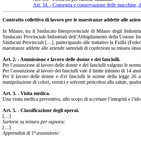
Art. 34. - Consegna e conservazione delle macchine, deg
Contratto collettivo di lavoro per le maestranze addette alle azie
In Milano, tra il Sindacato Interprovinciale di Milano degli Industr
Sindacato Provinciale Industriali dell’Abbigliamento della Unione Ind
Sindacati Provinciali […], partecipando alle trattative la Fuilla (Fed
maestranze addette alle aziende sartoriali di confezioni su misura situat
Art. 2. - Ammissione e lavoro delle donne e dei fanciulli.
Per l’assunzione al lavoro delle donne e dei fanciulli valgono le norme
Per l’assunzione al lavoro dei fanciulli vale il limite minimo di 14 anni
Per il lavoro delle donne e d'ei fanciulli le norme della legge 26 
manipolazione di colori, vernici e solventi pericolosi alla salute, qualo
Art. 3. - Visita medica.
Una visita medica preventiva, allo scopo di accertare l’integrità e l’id
Art. 5. - Classificazione degli operai.
[…]
Sartorie su misura per signora:
[…]
Apprendisti di 1ª assunzione: