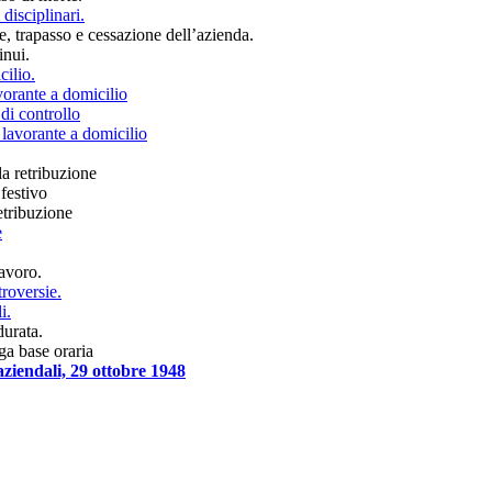
disciplinari.
e, trapasso e cessazione dell’azienda.
inui.
cilio.
vorante a domicilio
 di controllo
 lavorante a domicilio
la retribuzione
festivo
etribuzione
e
lavoro.
troversie.
i.
durata.
ga base oraria
ziendali, 29 ottobre 1948