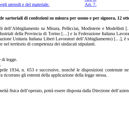
li utensili e del materiale.
Art. 7.
nde sartoriali di confezioni su misura per uomo e per signora, 12 ot
iali dell’Abbigliamento su Misura, Pellicciai, Modisterie e Modellisti 
ustriali della Provincia di Torino […] e la Federazione Italiana Lavora
erazione Unitaria Italiana Liberi Lavoratori dell’Abbigliamento) […], è 
e nel territorio di competenza dei sindacati stipulanti.
 di legge.
.
aprile 1934, n. 653 e successive, nonché le disposizioni contenute nel
ra ricorrano gli estremi della applicazione della legge stessa.
oneità fisica dell’operaio, potrà essere disposta dalla Direzione dell’azie