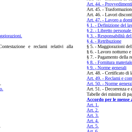
Art. 44. - Provvedimenti 
Art. 45. - Trasformazion
Art. 46. - Lavori discont
Art. 47. - Lavoro a domi
§ 1. - Definizione del la
§ 2. - Libretto personale
aggiorazioni.
§ 3. - Responsabilità del
§ 4. - Retribuzione
ontestazione e reclami relativi alla
§ 5. - Maggiorazioni del
§ 6. - Lavoro notturno e 
§ 7. - Pagamento della r
§ 8. - Fornitura material
§ 9. - Norme generali
Art. 48. - Certificato di 
Art. 49. - Reclami e con
.
Art. 50. - Norme general
o.
Art. 51. - Decorrenza e 
Tabelle dei minimi di pa
Accordo per le mense a
Art. 1.
Art. 2.
Art. 3.
Art. 4.
.
Art. 5.
Art. 6.