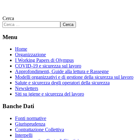
Cerca
Cerca
Menu
Home
Organizzazione
I Working Papers di Olympus
COVID-19 e sicurezza sul lavoro
Approfondimenti, Guide alla lettura e Rassegne
Modelli organizzativi e di gestione della sicurezza sul lavoro
Salute e sicurezza degli operatori della sicurezza
Newsletters
Siti su igiene e sicurezza del lavoro
Banche Dati
Fonti normative
Giurisprudenza
Contrattazione Collettiva
Interpelli