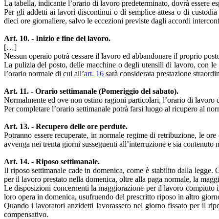
La tabella, indicante l’orario di lavoro predeterminato, dovrà essere espo
Per gli addetti ai lavori discontinui o di semplice attesa o di custod
dieci ore giornaliere, salvo le eccezioni previste dagli accordi intercon
Art. 10. - Inizio e fine del lavoro.
[…]
Nessun operaio potrà cessare il lavoro ed abbandonare il proprio post
La pulizia del posto, delle macchine o degli utensili di lavoro, con l
l’orario normale di cui all’
art. 16
sarà considerata prestazione straordin
Art. 11. - Orario settimanale (Pomeriggio del sabato).
Normalmente ed ove non ostino ragioni particolari, l’orario di lavoro d
Per completare l’orario settimanale potrà farsi luogo al ricupero al nor
Art. 13. - Recupero delle ore perdute.
Potranno essere recuperate, in normale regime di retribuzione, le ore
avvenga nei trenta giorni susseguenti all’interruzione e sia contenuto 
Art. 14. - Riposo settimanale.
Il riposo settimanale cade in domenica, come è stabilito dalla legge. 
per il lavoro prestato nella domenica, oltre alla paga normale, la maggi
Le disposizioni concernenti la maggiorazione per il lavoro compiuto i
loro opera in domenica, usufruendo del prescritto riposo in altro giorn
Quando i lavoratori anzidetti lavorassero nel giorno fissato per il rip
compensativo.