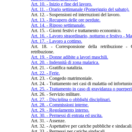
Art. 10. - Inizio e fine del lavoro.
Art. 11. - Orario settimanale (Pomeriggio del sabato).
Art. 12. - Sospensioni ed interruzioni del lavoro.
Art. 13. - Recupero delle ore perdute.
Art. 14. - Riposo settimanale.
Art. 15. - Giorni festivi e trattamento economico.
Art. 16. - Lavoro straordinario, notturno e festivo - M
Art. 17. - Lavoro a cottimo.
Art. 18. - Corresponsione della retribuzione - C
retribuzione.
Art. 19. - Donne adibite a lavori maschili.
Art. 20. - Indennità di zona malarica.
Art. 21. - Gratifica natalizia.
Art. 22. - Ferie.
Art. 23. - Congedo matrimoniale.
Art. 24. - Trattamento nei casi di malattia od infortunio
Art. 25. - Trattamento in caso di gravidanza o puerperi
Art. 26. - Servizio militare.
Art. 27. - Disciplina o obblighi disciplinari.
Art. 28. - Commissioni interne.
Art. 29. - Regolamento interno.
Art. 30. - Permessi di entrata ed uscita.
Art. 31. - Assenze.
Art. 32. - Aspettative per cariche pubbliche e sindacali
Art. 33. - Permessi per cariche sindacali.