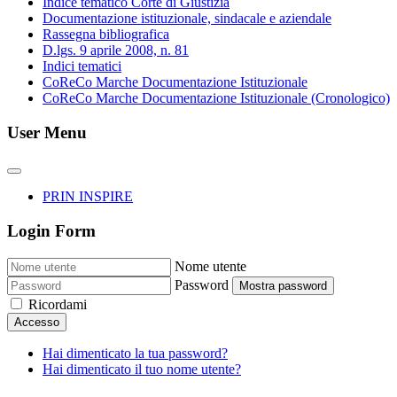
Indice tematico Corte di Giustizia
Documentazione istituzionale, sindacale e aziendale
Rassegna bibliografica
D.lgs. 9 aprile 2008, n. 81
Indici tematici
CoReCo Marche Documentazione Istituzionale
CoReCo Marche Documentazione Istituzionale (Cronologico)
User Menu
PRIN INSPIRE
Login Form
Nome utente
Password
Mostra password
Ricordami
Accesso
Hai dimenticato la tua password?
Hai dimenticato il tuo nome utente?