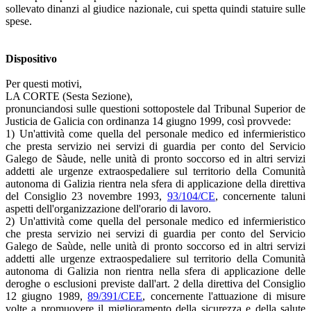
sollevato dinanzi al giudice nazionale, cui spetta quindi statuire sulle
spese.
Dispositivo
Per questi motivi,
LA CORTE (Sesta Sezione),
pronunciandosi sulle questioni sottopostele dal Tribunal Superior de
Justicia de Galicia con ordinanza 14 giugno 1999, così provvede:
1) Un'attività come quella del personale medico ed infermieristico
che presta servizio nei servizi di guardia per conto del Servicio
Galego de Sàude, nelle unità di pronto soccorso ed in altri servizi
addetti ale urgenze extraospedaliere sul territorio della Comunità
autonoma di Galizia rientra nela sfera di applicazione della direttiva
del Consiglio 23 novembre 1993,
93/104/CE
, concernente taluni
aspetti dell'organizzazione dell'orario di lavoro.
2) Un'attività come quella del personale medico ed infermieristico
che presta servizio nei servizi di guardia per conto del Servicio
Galego de Saùde, nelle unità di pronto soccorso ed in altri servizi
addetti alle urgenze extraospedaliere sul territorio della Comunità
autonoma di Galizia non rientra nella sfera di applicazione delle
deroghe o esclusioni previste dall'art. 2 della direttiva del Consiglio
12 giugno 1989,
89/391/CEE
, concernente l'attuazione di misure
volte a promuovere il miglioramento della sicurezza e della salute