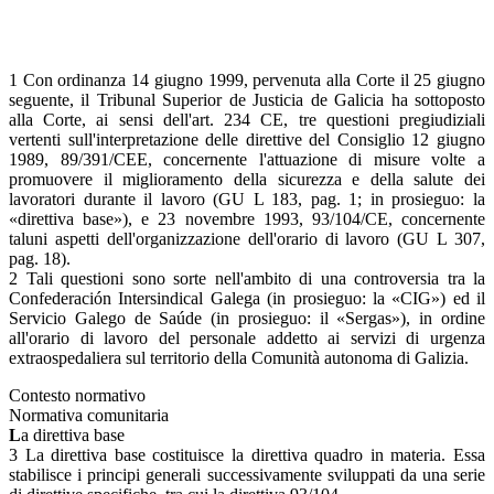
1 Con ordinanza 14 giugno 1999, pervenuta alla Corte il 25 giugno
seguente, il Tribunal Superior de Justicia de Galicia ha sottoposto
alla Corte, ai sensi dell'art. 234 CE, tre questioni pregiudiziali
vertenti sull'interpretazione delle direttive del Consiglio 12 giugno
1989, 89/391/CEE, concernente l'attuazione di misure volte a
promuovere il miglioramento della sicurezza e della salute dei
lavoratori durante il lavoro (GU L 183, pag. 1; in prosieguo: la
«direttiva base»), e 23 novembre 1993, 93/104/CE, concernente
taluni aspetti dell'organizzazione dell'orario di lavoro (GU L 307,
pag. 18).
2 Tali questioni sono sorte nell'ambito di una controversia tra la
Confederación Intersindical Galega (in prosieguo: la «CIG») ed il
Servicio Galego de Saúde (in prosieguo: il «Sergas»), in ordine
all'orario di lavoro del personale addetto ai servizi di urgenza
extraospedaliera sul territorio della Comunità autonoma di Galizia.
Contesto normativo
Normativa comunitaria
L
a direttiva base
3 La direttiva base costituisce la direttiva quadro in materia. Essa
stabilisce i principi generali successivamente sviluppati da una serie