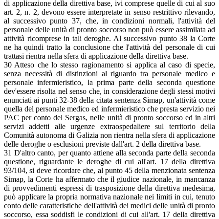
di applicazione della direttiva base, ivi comprese quelle di cui al suo
art. 2, n. 2, devono essere interpretate in senso restrittivo rilevando,
al successivo punto 37, che, in condizioni normali, l'attività del
personale delle unità di pronto soccorso non può essere assimilata ad
attività ricomprese in tali deroghe. Al successivo punto 38 la Corte
ne ha quindi tratto la conclusione che l'attività del personale di cui
trattasi rientra nella sfera di applicazione della direttiva base.
30 Atteso che lo stesso ragionamento si applica al caso di specie,
senza necessità di distinzioni al riguardo tra personale medico e
personale infermieristico, la prima parte della seconda questione
dev'essere risolta nel senso che, in considerazione degli stessi motivi
enunciati ai punti 32-38 della citata sentenza Simap, un'attività come
quella del personale medico ed infermieristico che presta servizio nei
PAC per conto del Sergas, nelle unità di pronto soccorso ed in altri
servizi addetti alle urgenze extraospedaliere sul territorio della
Comunità autonoma di Galizia non rientra nella sfera di applicazione
delle deroghe o esclusioni previste dall'art. 2 della direttiva base.
31 D'altro canto, per quanto attiene alla seconda parte della seconda
questione, riguardante le deroghe di cui all'art. 17 della direttiva
93/104, si deve ricordare che, al punto 45 della menzionata sentenza
Simap, la Corte ha affermato che il giudice nazionale, in mancanza
di provvedimenti espressi di trasposizione della direttiva medesima,
può applicare la propria normativa nazionale nei limiti in cui, tenuto
conto delle caratteristiche dell'attività dei medici delle unità di pronto
soccorso, essa soddisfi le condizioni di cui all'art. 17 della direttiva