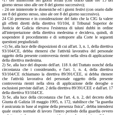
-17 ore ininterrotte nei giorni feriali (con orario dalle ore 15 del
giorno stesso sino alle ore 8 del giorno successivo);
- 24 ore ininterrotte le domeniche ed i giorni festivi (con orario dalle
ore 8 del giorno stesso, sino ale ore 8 del giorno successivo).
24 Ciò premesso e in considerazione del fatto che la CIG fa valere
gli effetti diretti della direttiva 93/104, il Tribunal Superior de
Justicia de Galicia rilevava l'esistenza di taluni dubbi in ordine
all'interpretazione della direttiva medesima e decideva, quindi, di
sospendere il procedimento e di sottoporre alla Corte le seguenti
questioni pregiudiziali:
«1) Se, alla luce delle disposizioni di cui all'art. 3, n. 1, della direttiva
93/104/CE, debba ritenersi che l'attività lavorativa del personale
oggetto della presente controversia rientri nella sfera di applicazione
della direttiva medesima.
2) Se, alla luce del disposto dell'art. 118 A del Trattato nonché della
circostanza che i considerando, e l'art. 1, n. 4, della direttiva
93/104/CE richiamano la direttiva 89/391/CEE, si debba ritenere
che l'attività lavorativa del personale oggetto della presente
controversia rientri nella sfera di applicazione delle deroghe o
esclusioni previste dall'art. 2 della direttiva 89/391/CEE e dall'art. 17
della direttiva 93/104/CE.
3) Se, alla luce della circostanza che l'art. 4, n. 2, del decreto della
Giunta di Galizia 18 maggio 1995, n. 172, stabilisce che "la guardia
è assicurata in base al regime della presenza fisica", debba intendersi
quale orario normale di lavoro l'intero periodo della guardia ovvero