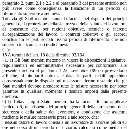
paragrafo 2, punti 2.1 e 2.2 e al paragrafo 3 del presente articolo non
può avere come conseguenza la fissazione di un periodo di
riferimento superiore a sei mesi.
Tuttavia gli Stati membri hanno la facoltà, nel rispetto dei principi
generali della protezione della sicurezza e della salute dei lavoratori,
di consentire che, per ragioni obiettive, tecniche o inerenti
all'organizzazione del lavoro, i contratti collettivi o gli accordi
conclusi tra le parti sociali fissino periodi di riferimento che non
superino in alcun caso i dodici mesi.
(...)».
15 A termini dell'art. 18 della direttiva 93/104:
«1. a) Gli Stati membri mettono in vigore le disposizioni legislative,
regolamentari ed amministrative necessarie per conformarsi alla
presente direttiva al più tardi il 23 novembre 1996 o provvedono
affinché, al più tardi entro tale data, le parti sociali applichino
consensualmente le disposizioni necessarie, fermo restando che gli
Stati membri devono prendere tutte le misure necessarie per poter
garantire in qualsiasi momento i risultati imposti dalla presente
direttiva.
b) i) Tuttavia, ogni Stato membro ha la facoltà di non applicare
l'articolo 6, nel rispetto dei principi generali della protezione della
sicurezza e della salute dei lavoratori, a condizione che assicuri,
mediante le misure necessarie prese a tale scopo, che:
- nessun datore di lavoro chieda a un lavoratore di lavorare più di 48
ore nel corso di un periodo di 7 giorni, calcolato come media del