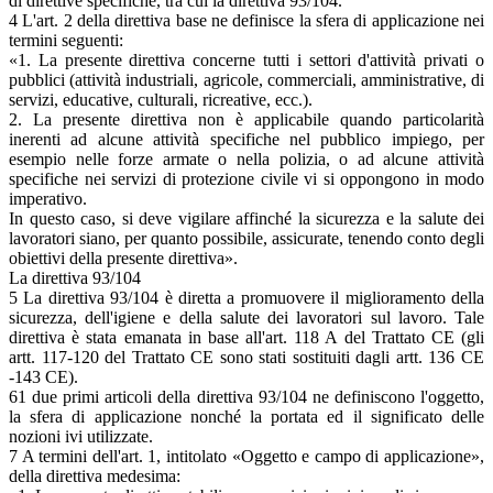
di direttive specifiche, tra cui la direttiva 93/104.
4 L'art. 2 della direttiva base ne definisce la sfera di applicazione nei
termini seguenti:
«1. La presente direttiva concerne tutti i settori d'attività privati o
pubblici (attività industriali, agricole, commerciali, amministrative, di
servizi, educative, culturali, ricreative, ecc.).
2. La presente direttiva non è applicabile quando particolarità
inerenti ad alcune attività specifiche nel pubblico impiego, per
esempio nelle forze armate o nella polizia, o ad alcune attività
specifiche nei servizi di protezione civile vi si oppongono in modo
imperativo.
In questo caso, si deve vigilare affinché la sicurezza e la salute dei
lavoratori siano, per quanto possibile, assicurate, tenendo conto degli
obiettivi della presente direttiva».
La direttiva 93/104
5 La direttiva 93/104 è diretta a promuovere il miglioramento della
sicurezza, dell'igiene e della salute dei lavoratori sul lavoro. Tale
direttiva è stata emanata in base all'art. 118 A del Trattato CE (gli
artt. 117-120 del Trattato CE sono stati sostituiti dagli artt. 136 CE
-143 CE).
61 due primi articoli della direttiva 93/104 ne definiscono l'oggetto,
la sfera di applicazione nonché la portata ed il significato delle
nozioni ivi utilizzate.
7 A termini dell'art. 1, intitolato «Oggetto e campo di applicazione»,
della direttiva medesima: