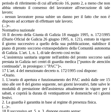
periodo di riferimento di cui all'articolo 16, punto 2, a meno che non
abbia ottenuto il consenso del lavoratore all'esecuzione di tale
lavoro;
- nessun lavoratore possa subire un danno per il fatto che non è
disposto ad accettare di effettuare tale lavoro;
(...)».
Normativa nazionale
16 Il decreto della Giunta di Galizia 18 maggio 1995, n. 172/1995
(Diario Oficial de Galicia 26 giugno 1995, n. 121), entrato in vigore
il giorno successivo a quello della sua pubblicazione, stabilisce il
piano di pronto soccorso extraospedaliero della Comunità autonoma
di Galizia. L'art. 1, n. 1, di tale decreto cosi recita:
«L'assistenza sanitaria urgente nell'ambito del pronto soccorso sarà
prestata in Galizia nei centri di guardia medica ["puntos de atención
continuada", in prosieguo: i "PAC"]».
17 L'art. 4 del menzionato decreto n. 172/1995 così dispone:
«Orario.
1. L'orario di apertura e funzionamento dei PAC andrà dalle ore 15
sino alle ore 8 del giorno seguente, nei giorni lavorativi, fatte salve le
modalità di prestazione dell'assistenza attualmente in vigore per i
sabati, e coprirà la durata di ventiquattrore le domeniche ed i giorni
festivi.
2. La guardia è garantita in base al regime di presenza fisica.
(...)».
18 Il successivo art. 5, n. 3, dispone quanto segue: