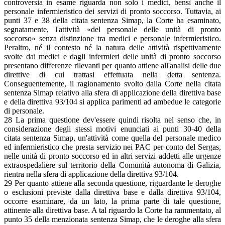
controversia in esame riguarda non solo i medici, bensì anche il
personale infermieristico dei servizi di pronto soccorso. Tuttavia, ai
punti 37 e 38 della citata sentenza Simap, la Corte ha esaminato,
segnatamente, l'attività «del personale delle unità di pronto
soccorso» senza distinzione tra medici e personale infermieristico.
Peraltro, né il contesto né la natura delle attività rispettivamente
svolte dai medici e dagli infermieri delle unità di pronto soccorso
presentano differenze rilevanti per quanto attiene all'analisi delle due
direttive di cui trattasi effettuata nella detta sentenza.
Conseguentemente, il ragionamento svolto dalla Corte nella citata
sentenza Simap relativo alla sfera di applicazione della direttiva base
e della direttiva 93/104 si applica parimenti ad ambedue le categorie
di personale.
28 La prima questione dev'essere quindi risolta nel senso che, in
considerazione degli stessi motivi enunciati ai punti 30-40 della
citata sentenza Simap, un'attività come quella del personale medico
ed infermieristico che presta servizio nei PAC per conto del Sergas,
nelle unità di pronto soccorso ed in altri servizi addetti alle urgenze
extraospedaliere sul territorio della Comunità autonoma di Galizia,
rientra nella sfera di applicazione della direttiva 93/104.
29 Per quanto attiene alla seconda questione, riguardante le deroghe
o esclusioni previste dalla direttiva base e dalla direttiva 93/104,
occorre esaminare, da un lato, la prima parte di tale questione,
attinente alla direttiva base. A tal riguardo la Corte ha rammentato, al
punto 35 della menzionata sentenza Simap, che le deroghe alla sfera