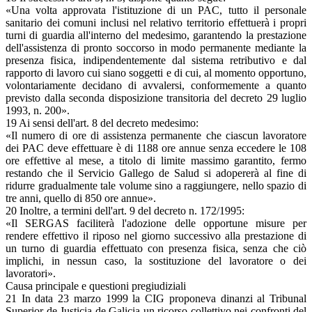
«Una volta approvata l'istituzione di un PAC, tutto il personale
sanitario dei comuni inclusi nel relativo territorio effettuerà i propri
turni di guardia all'interno del medesimo, garantendo la prestazione
dell'assistenza di pronto soccorso in modo permanente mediante la
presenza fisica, indipendentemente dal sistema retributivo e dal
rapporto di lavoro cui siano soggetti e di cui, al momento opportuno,
volontariamente decidano di avvalersi, conformemente a quanto
previsto dalla seconda disposizione transitoria del decreto 29 luglio
1993, n. 200».
19 Ai sensi dell'art. 8 del decreto medesimo:
«Il numero di ore di assistenza permanente che ciascun lavoratore
dei PAC deve effettuare è di 1188 ore annue senza eccedere le 108
ore effettive al mese, a titolo di limite massimo garantito, fermo
restando che il Servicio Gallego de Salud si adopererà al fine di
ridurre gradualmente tale volume sino a raggiungere, nello spazio di
tre anni, quello di 850 ore annue».
20 Inoltre, a termini dell'art. 9 del decreto n. 172/1995:
«Il SERGAS faciliterà l'adozione delle opportune misure per
rendere effettivo il riposo nel giorno successivo alla prestazione di
un turno di guardia effettuato con presenza fisica, senza che ciò
implichi, in nessun caso, la sostituzione del lavoratore o dei
lavoratori».
Causa principale e questioni pregiudiziali
21 In data 23 marzo 1999 la CIG proponeva dinanzi al Tribunal
Superior de Justicia de Galicia un ricorso collettivo nei confronti del