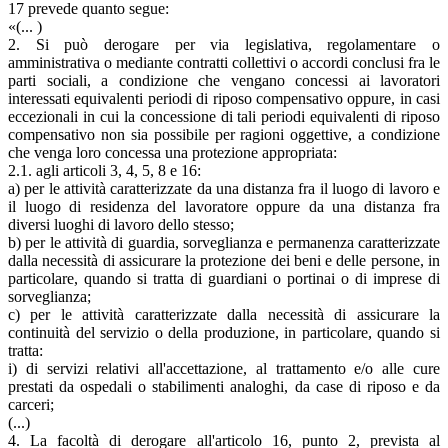
17 prevede quanto segue:
«(... )
2. Si può derogare per via legislativa, regolamentare o
amministrativa o mediante contratti collettivi o accordi conclusi fra le
parti sociali, a condizione che vengano concessi ai lavoratori
interessati equivalenti periodi di riposo compensativo oppure, in casi
eccezionali in cui la concessione di tali periodi equivalenti di riposo
compensativo non sia possibile per ragioni oggettive, a condizione
che venga loro concessa una protezione appropriata:
2.1. agli articoli 3, 4, 5, 8 e 16:
a) per le attività caratterizzate da una distanza fra il luogo di lavoro e
il luogo di residenza del lavoratore oppure da una distanza fra
diversi luoghi di lavoro dello stesso;
b) per le attività di guardia, sorveglianza e permanenza caratterizzate
dalla necessità di assicurare la protezione dei beni e delle persone, in
particolare, quando si tratta di guardiani o portinai o di imprese di
sorveglianza;
c) per le attività caratterizzate dalla necessità di assicurare la
continuità del servizio o della produzione, in particolare, quando si
tratta:
i) di servizi relativi all'accettazione, al trattamento e/o alle cure
prestati da ospedali o stabilimenti analoghi, da case di riposo e da
carceri;
(...)
4. La facoltà di derogare all'articolo 16, punto 2, prevista al