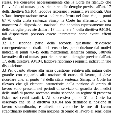
stessa. Ne consegue necessariamente che la Corte ha ritenuto che
l'attività di cui trattasi possa rientrare nelle deroghe previste all'art. 17
della direttiva 93/104, laddove ricorrano i requisiti ivi indicati. Una
siffatta interpretazione trova inoltre conferma nel fatto che, ai punti
67-70 della citata sentenza Simap, la Corte ha affermato che, in
mancanza di disposizioni nazionali che adottino espressamente una
delle deroghe previste dall'art. 17, nn. 2, 3 e 4, della direttiva 93/104,
tali disposizioni possono essere interpretate come aventi effetti
diretti.
32 La seconda parte della seconda questione dev'essere
conseguentemente risolta nel senso che, per deduzione dai motivi
indicati ai punti 43-45 della menzionata sentenza Simap, l'attività
lavorativa di cui trattasi può rientrare nelle deroghe previste dall'art.
17, della direttiva 93/104, laddove ricorrano i requisiti indicati in tale
disposizione.
33 Per quanto attiene alla terza questione, relativa alla natura delle
guardie con riguardo alla nozione di orario di lavoro, si deve
ricordare che, al punto 48 della citata sentenza Simap, la Corte ha
rilevato che gli elementi caratteristici della nozione di orario di
lavoro sono presenti nei periodi di servizio di guardia dei medici
delle unità di pronto soccorso svolto secondo un regime di presenza
fisica nei centri sanitari. Al successivo punto 51 la Corte ha
osservato che, se la direttiva 93/104 non definisce la nozione di
lavoro straordinario, è altrettanto vero che le ore di lavoro
straordinario rientrano nella nozione di orario di lavoro ai sensi della