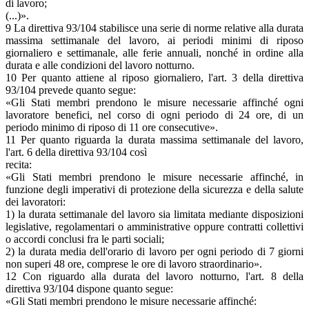
di lavoro;
(...)».
9 La direttiva 93/104 stabilisce una serie di norme relative alla durata
massima settimanale del lavoro, ai periodi minimi di riposo
giornaliero e settimanale, alle ferie annuali, nonché in ordine alla
durata e alle condizioni del lavoro notturno.
10 Per quanto attiene al riposo giornaliero, l'art. 3 della direttiva
93/104 prevede quanto segue:
«Gli Stati membri prendono le misure necessarie affinché ogni
lavoratore benefici, nel corso di ogni periodo di 24 ore, di un
periodo minimo di riposo di 11 ore consecutive».
11 Per quanto riguarda la durata massima settimanale del lavoro,
l'art. 6 della direttiva 93/104 così
recita:
«Gli Stati membri prendono le misure necessarie affinché, in
funzione degli imperativi di protezione della sicurezza e della salute
dei lavoratori:
1) la durata settimanale del lavoro sia limitata mediante disposizioni
legislative, regolamentari o amministrative oppure contratti collettivi
o accordi conclusi fra le parti sociali;
2) la durata media dell'orario di lavoro per ogni periodo di 7 giorni
non superi 48 ore, comprese le ore di lavoro straordinario».
12 Con riguardo alla durata del lavoro notturno, l'art. 8 della
direttiva 93/104 dispone quanto segue:
«Gli Stati membri prendono le misure necessarie affinché: