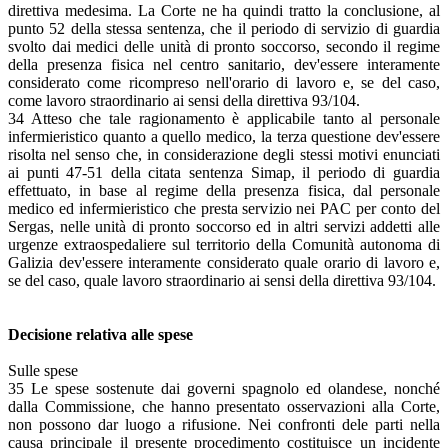
direttiva medesima. La Corte ne ha quindi tratto la conclusione, al
punto 52 della stessa sentenza, che il periodo di servizio di guardia
svolto dai medici delle unità di pronto soccorso, secondo il regime
della presenza fisica nel centro sanitario, dev'essere interamente
considerato come ricompreso nell'orario di lavoro e, se del caso,
come lavoro straordinario ai sensi della direttiva 93/104.
34 Atteso che tale ragionamento è applicabile tanto al personale
infermieristico quanto a quello medico, la terza questione dev'essere
risolta nel senso che, in considerazione degli stessi motivi enunciati
ai punti 47-51 della citata sentenza Simap, il periodo di guardia
effettuato, in base al regime della presenza fisica, dal personale
medico ed infermieristico che presta servizio nei PAC per conto del
Sergas, nelle unità di pronto soccorso ed in altri servizi addetti alle
urgenze extraospedaliere sul territorio della Comunità autonoma di
Galizia dev'essere interamente considerato quale orario di lavoro e,
se del caso, quale lavoro straordinario ai sensi della direttiva 93/104.
Decisione relativa alle spese
Sulle spese
35 Le spese sostenute dai governi spagnolo ed olandese, nonché
dalla Commissione, che hanno presentato osservazioni alla Corte,
non possono dar luogo a rifusione. Nei confronti dele parti nella
causa principale il presente procedimento costituisce un incidente