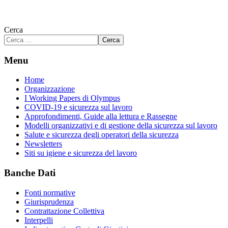
Cerca
Cerca
Menu
Home
Organizzazione
I Working Papers di Olympus
COVID-19 e sicurezza sul lavoro
Approfondimenti, Guide alla lettura e Rassegne
Modelli organizzativi e di gestione della sicurezza sul lavoro
Salute e sicurezza degli operatori della sicurezza
Newsletters
Siti su igiene e sicurezza del lavoro
Banche Dati
Fonti normative
Giurisprudenza
Contrattazione Collettiva
Interpelli