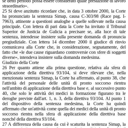
se detto periodo possa essere considerato quale prestazione di lavoro
straordinario».
25 Si deve anzitutto ricordare che, in data 3 ottobre 2000, la Corte
ha pronunciato la sentenza Simap, causa C-303/98 (Race pag. I-
7963), attinente a questioni analoghe a quelle sollevate nella causa
principale. Con lettera di pari data la Corte ha invitato il Tribunal
Superior de Justicia de Galicia a precisare se, alla luce di tale
sentenza, intendesse insistere sulla presente domanda di pronuncia
pregiudiziale. Con lettera 14 dicembre 2000 il giudice di rinvio
comunicava alla Corte che, in considerazione, segnatamente, del
fatto che «le due cause riguardano controversie con sfere di soggetti
diverse», intendeva insistere sulla domanda medesima.
Giudizio della Corte
26 Per quanto attiene alla prima questione, relativa ala sfera di
applicazione della direttiva 93/104, si deve rilevare che, nella
menzionata sentenza Simap, la Corte ha affermato, al punto 38, che
l'attività del personale delle unità di pronto soccorso rientra
nell'ambito di applicazione della direttiva base e, al successivo punto
40, che solo le attività dei medici in formazione figurano tra le
deroghe previste dall'art. 1, n. 3, della direttiva 93/104. Al punto 1
del dispositivo della sentenza medesima, la Corte ha quindi
affermato che un'attività come quella dei medici della unità di pronto
soccorso rientra nella sfera di applicazione della direttiva base
nonché della direttiva 93/104.
27 A differenza della causa da cui è scaturita la sentenza Simap, la