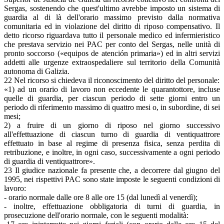
Sergas, sostenendo che quest'ultimo avrebbe imposto un sistema di
guardia al di là dell'orario massimo previsto dalla normativa
comunitaria ed in violazione del diritto di riposo compensativo. Il
detto ricorso riguardava tutto il personale medico ed infermieristico
che prestava servizio nei PAC per conto del Sergas, nelle unità di
pronto soccorso («equipos de atención primaria») ed in altri servizi
addetti alle urgenze extraospedaliere sul territorio della Comunità
autonoma di Galizia.
22 Nel ricorso si chiedeva il riconoscimento del diritto del personale:
«1) ad un orario di lavoro non eccedente le quarantottore, incluse
quelle di guardia, per ciascun periodo di sette giorni entro un
periodo di riferimento massimo di quattro mesi o, in subordine, di sei
mesi;
2) a fruire di un giorno di riposo nel giorno successivo
all'effettuazione di ciascun turno di guardia di ventiquattrore
effettuato in base al regime di presenza fisica, senza perdita di
retribuzione, e inoltre, in ogni caso, successivamente a ogni periodo
di guardia di ventiquattrore».
23 Il giudice nazionale fa presente che, a decorrere dal giugno del
1995, nei rispettivi PAC sono state imposte le seguenti condizioni di
lavoro:
- orario normale dalle ore 8 alle ore 15 (dal lunedì al venerdì);
- inoltre, effettuazione obbligatoria di turni di guardia, in
prosecuzione dell'orario normale, con le seguenti modalità: