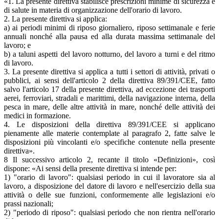
«1. La presente direttiva stabilisce prescrizioni minime di sicurezza e
di salute in materia di organizzazione dell'orario di lavoro.
2. La presente direttiva si applica:
a) ai periodi minimi di riposo giornaliero, riposo settimanale e ferie
annuali nonché alla pausa ed alla durata massima settimanale del
lavoro; e
b) a taluni aspetti del lavoro notturno, del lavoro a turni e del ritmo
di lavoro.
3. La presente direttiva si applica a tutti i settori di attività, privati o
pubblici, ai sensi dell'articolo 2 della direttiva 89/391/CEE, fatto
salvo l'articolo 17 della presente direttiva, ad eccezione dei trasporti
aerei, ferroviari, stradali e marittimi, della navigazione interna, della
pesca in mare, delle altre attività in mare, nonché delle attività dei
medici in formazione.
4. Le disposizioni della direttiva 89/391/CEE si applicano
pienamente alle materie contemplate al paragrafo 2, fatte salve le
disposizioni più vincolanti e/o specifiche contenute nella presente
direttiva».
8 Il successivo articolo 2, recante il titolo «Definizioni», così
dispone: «Ai sensi della presente direttiva si intende per:
1) "orario di lavoro": qualsiasi periodo in cui il lavoratore sia al
lavoro, a disposizione del datore di lavoro e nell'esercizio della sua
attività o delle sue funzioni, conformemente alle legislazioni e/o
prassi nazionali;
2) "periodo di riposo": qualsiasi periodo che non rientra nell'orario