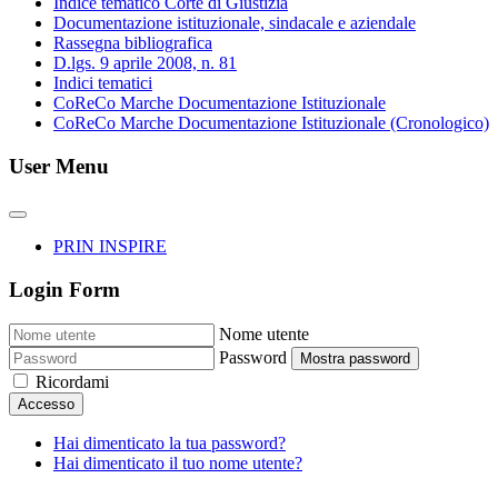
Indice tematico Corte di Giustizia
Documentazione istituzionale, sindacale e aziendale
Rassegna bibliografica
D.lgs. 9 aprile 2008, n. 81
Indici tematici
CoReCo Marche Documentazione Istituzionale
CoReCo Marche Documentazione Istituzionale (Cronologico)
User Menu
PRIN INSPIRE
Login Form
Nome utente
Password
Mostra password
Ricordami
Accesso
Hai dimenticato la tua password?
Hai dimenticato il tuo nome utente?