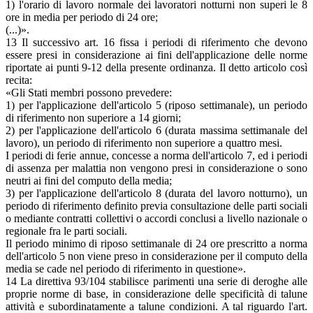
1) l'orario di lavoro normale dei lavoratori notturni non superi le 8
ore in media per periodo di 24 ore;
(...)».
13 Il successivo art. 16 fissa i periodi di riferimento che devono
essere presi in considerazione ai fini dell'applicazione delle norme
riportate ai punti 9-12 della presente ordinanza. Il detto articolo così
recita:
«Gli Stati membri possono prevedere:
1) per l'applicazione dell'articolo 5 (riposo settimanale), un periodo
di riferimento non superiore a 14 giorni;
2) per l'applicazione dell'articolo 6 (durata massima settimanale del
lavoro), un periodo di riferimento non superiore a quattro mesi.
I periodi di ferie annue, concesse a norma dell'articolo 7, ed i periodi
di assenza per malattia non vengono presi in considerazione o sono
neutri ai fini del computo della media;
3) per l'applicazione dell'articolo 8 (durata del lavoro notturno), un
periodo di riferimento definito previa consultazione delle parti sociali
o mediante contratti collettivi o accordi conclusi a livello nazionale o
regionale fra le parti sociali.
Il periodo minimo di riposo settimanale di 24 ore prescritto a norma
dell'articolo 5 non viene preso in considerazione per il computo della
media se cade nel periodo di riferimento in questione».
14 La direttiva 93/104 stabilisce parimenti una serie di deroghe alle
proprie norme di base, in considerazione delle specificità di talune
attività e subordinatamente a talune condizioni. A tal riguardo l'art.