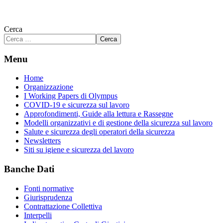
Cerca
Cerca
Menu
Home
Organizzazione
I Working Papers di Olympus
COVID-19 e sicurezza sul lavoro
Approfondimenti, Guide alla lettura e Rassegne
Modelli organizzativi e di gestione della sicurezza sul lavoro
Salute e sicurezza degli operatori della sicurezza
Newsletters
Siti su igiene e sicurezza del lavoro
Banche Dati
Fonti normative
Giurisprudenza
Contrattazione Collettiva
Interpelli