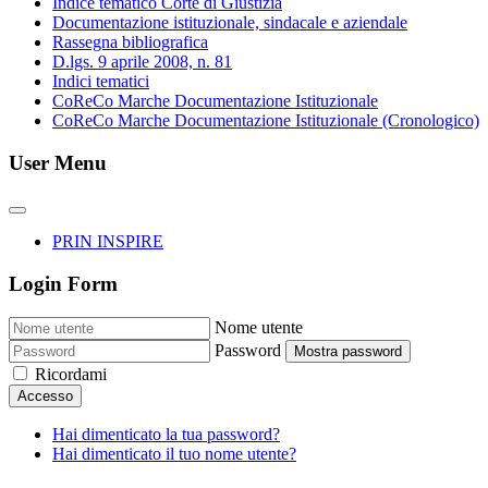
Indice tematico Corte di Giustizia
Documentazione istituzionale, sindacale e aziendale
Rassegna bibliografica
D.lgs. 9 aprile 2008, n. 81
Indici tematici
CoReCo Marche Documentazione Istituzionale
CoReCo Marche Documentazione Istituzionale (Cronologico)
User Menu
PRIN INSPIRE
Login Form
Nome utente
Password
Mostra password
Ricordami
Accesso
Hai dimenticato la tua password?
Hai dimenticato il tuo nome utente?