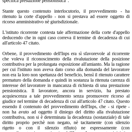
specifica prestazione pensionistica".
Stante questo contenuto interlocutorio, il provvedimento - ha
ritenuto la corte d'appello - non si prestava ad essere oggetto di
ricorso amministrativo nè giurisdizionale.
L'istituto ricorrente contesta tale affermazione della corte d'appello
deducendo che in ogni caso correva il termine di decadenza di cui
all'articolo 47 citato.
Orbene, il provvedimento dell'Inps era sì sfavorevole al ricorrente
che voleva il riconoscimento della rivalutazione della posizione
contributiva per la prolungata esposizione all'amianto. Ma la ragione
per cui l'istituto non aveva dato corso alla domanda del lavoratore
non era la loro non spettanza del beneficio, bensì il ritenuto carattere
prematuro della domanda e quindi in sostanza la ritenuta carenza di
interesse del lavoratore in mancanza di richiesta di una prestazione
pensionistica. Il lavoratore, ancora in servizio, ha prestato
acquiescenza a tale provvedimento senza promuovere ricorso al
giudice nel termine di decadenza di cui all'articolo 47 citato. Questo
essendo il contenuto del provvedimento dell'Inps, che - si ripete -
non ha avuto ad oggetto il diniego del diritto alla rivalutazione
contributiva, non si è determinata la decadenza (sostanziale) di tale
diritto proprio perchè non negato, nè tacitamente (con silenzio
rigetto o con il silenzio rifiuto) ne espressamente (con