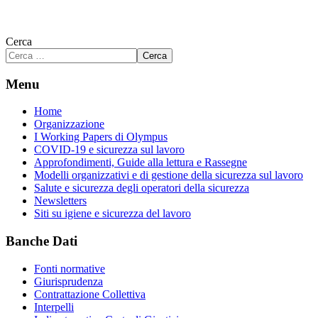
Cerca
Cerca
Menu
Home
Organizzazione
I Working Papers di Olympus
COVID-19 e sicurezza sul lavoro
Approfondimenti, Guide alla lettura e Rassegne
Modelli organizzativi e di gestione della sicurezza sul lavoro
Salute e sicurezza degli operatori della sicurezza
Newsletters
Siti su igiene e sicurezza del lavoro
Banche Dati
Fonti normative
Giurisprudenza
Contrattazione Collettiva
Interpelli