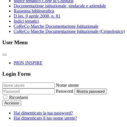
Indice tematico Corte di Giustizia
Documentazione istituzionale, sindacale e aziendale
Rassegna bibliografica
D.lgs. 9 aprile 2008, n. 81
Indici tematici
CoReCo Marche Documentazione Istituzionale
CoReCo Marche Documentazione Istituzionale (Cronologico)
User Menu
PRIN INSPIRE
Login Form
Nome utente
Password
Mostra password
Ricordami
Accesso
Hai dimenticato la tua password?
Hai dimenticato il tuo nome utente?