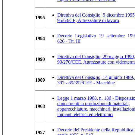
Direttiva del Consiglio, 5 dicembre 1995
1995
95/63/CE, Attrezzature di lavoro
Decreto Legislativo 19 settembre 199
1994
626 - Tit. III
Direttiva del Consiglio, 29 maggio 1990,
1990
90/270/CEE, Attrezzature con videotermi
Direttiva del Consiglio, 14 giugno 1989,
1989
392 - 89/392/CEE - Macchine
Legge 1 marzo 1968, n. 186 - Disposizio
concernenti la produzione di materiali,
1968
apparecchiature, macchinari, installazioni
impianti elettrici ed elettronici
Decreto del Presidente della Repubblica
1957