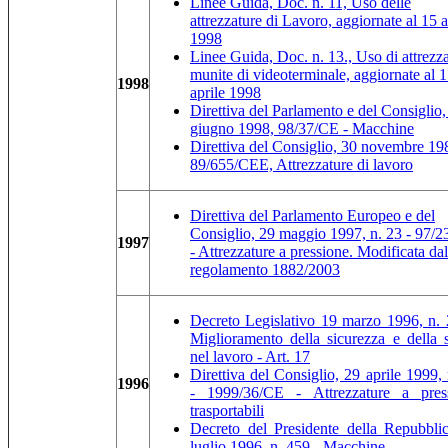
Linee Guida, Doc. n. 11, Uso delle
attrezzature di Lavoro, aggiornate al 15 a
1998
Linee Guida, Doc. n. 13., Uso di attrezz
munite di videoterminale, aggiornate al 
1998
aprile 1998
Direttiva del Parlamento e del Consiglio,
giugno 1998, 98/37/CE - Macchine
Direttiva del Consiglio, 30 novembre 19
89/655/CEE, Attrezzature di lavoro
Direttiva del Parlamento Europeo e del
Consiglio, 29 maggio 1997, n. 23 - 97/
1997
- Attrezzature a pressione. Modificata dal
regolamento 1882/2003
Decreto Legislativo 19 marzo 1996, n. 
Miglioramento della sicurezza e della s
nel lavoro - Art. 17
Direttiva del Consiglio, 29 aprile 1999,
1996
- 1999/36/CE - Attrezzature a pres
trasportabili
Decreto del Presidente della Repubbli
luglio 1996, n. 459 - Macchine