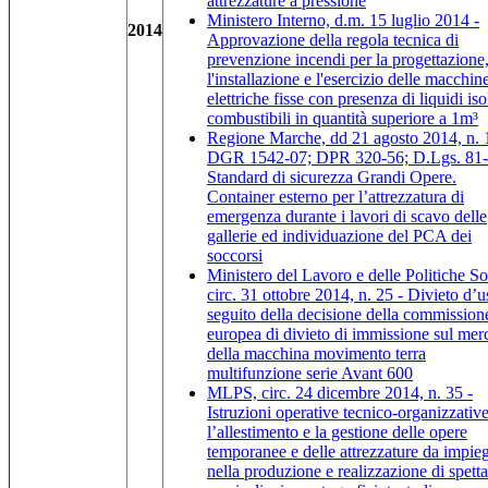
attrezzature a pressione
Ministero Interno, d.m. 15 luglio 2014 -
2014
Approvazione della regola tecnica di
prevenzione incendi per la progettazione
l'installazione e l'esercizio delle macchin
elettriche fisse con presenza di liquidi iso
combustibili in quantità superiore a 1m³
Regione Marche, dd 21 agosto 2014, n. 
DGR 1542-07; DPR 320-56; D.Lgs. 81-
Standard di sicurezza Grandi Opere.
Container esterno per l’attrezzatura di
emergenza durante i lavori di scavo delle
gallerie ed individuazione del PCA dei
soccorsi
Ministero del Lavoro e delle Politiche Soc
circ. 31 ottobre 2014, n. 25 - Divieto d’u
seguito della decisione della commission
europea di divieto di immissione sul mer
della macchina movimento terra
multifunzione serie Avant 600
MLPS, circ. 24 dicembre 2014, n. 35 -
Istruzioni operative tecnico-organizzativ
l’allestimento e la gestione delle opere
temporanee e delle attrezzature da impie
nella produzione e realizzazione di spetta