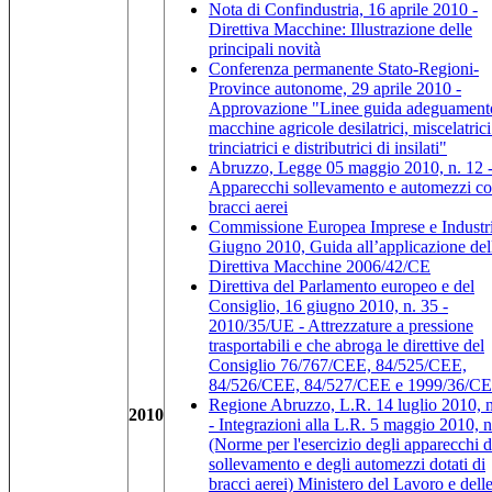
Nota di Confindustria, 16 aprile 2010 -
Direttiva Macchine: Illustrazione delle
principali novità
Conferenza permanente Stato-Regioni-
Province autonome, 29 aprile 2010 -
Approvazione "Linee guida adeguament
macchine agricole desilatrici, miscelatrici
trinciatrici e distributrici di insilati"
Abruzzo, Legge 05 maggio 2010, n. 12 
Apparecchi sollevamento e automezzi c
bracci aerei
Commissione Europea Imprese e Industri
Giugno 2010, Guida all’applicazione del
Direttiva Macchine 2006/42/CE
Direttiva del Parlamento europeo e del
Consiglio, 16 giugno 2010, n. 35 -
2010/35/UE - Attrezzature a pressione
trasportabili e che abroga le direttive del
Consiglio 76/767/CEE, 84/525/CEE,
84/526/CEE, 84/527/CEE e 1999/36/CE
Regione Abruzzo, L.R. 14 luglio 2010, n
2010
- Integrazioni alla L.R. 5 maggio 2010, n
(Norme per l'esercizio degli apparecchi d
sollevamento e degli automezzi dotati di
bracci aerei)
Ministero del Lavoro e dell