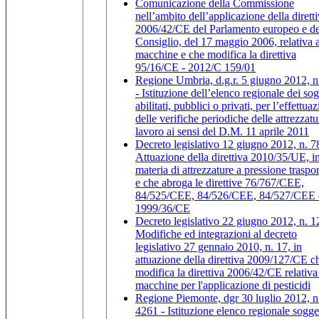
Comunicazione della Commissione
nell’ambito dell’applicazione della dirett
2006/42/CE del Parlamento europeo e de
Consiglio, del 17 maggio 2006, relativa a
macchine e che modifica la direttiva
95/16/CE - 2012/C 159/01
Regione Umbria, d.g.r. 5 giugno 2012, n
- Istituzione dell’elenco regionale dei sog
abilitati, pubblici o privati, per l’effettua
delle verifiche periodiche delle attrezzatu
lavoro ai sensi del D.M. 11 aprile 2011
Decreto legislativo 12 giugno 2012, n. 7
Attuazione della direttiva 2010/35/UE, i
materia di attrezzature a pressione traspor
e che abroga le direttive 76/767/CEE,
84/525/CEE, 84/526/CEE, 84/527/CEE 
1999/36/CE
Decreto legislativo 22 giugno 2012, n. 1
Modifiche ed integrazioni al decreto
legislativo 27 gennaio 2010, n. 17, in
attuazione della direttiva 2009/127/CE c
modifica la direttiva 2006/42/CE relativa 
macchine per l'applicazione di pesticidi
Regione Piemonte, dgr 30 luglio 2012, n
4261 - Istituzione elenco regionale sogget