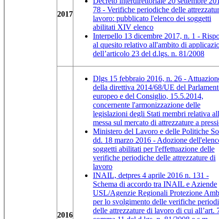
Decreto interdirettoriale 20 settembre 20
78 - Verifiche periodiche delle attrezzatur
2017
lavoro: pubblicato l'elenco dei soggetti
abilitati XIV elenco
Interpello 13 dicembre 2017, n. 1 - Risp
al quesito relativo all'ambito di applicazi
dell’articolo 23 del d.lgs. n. 81/2008
Dlgs 15 febbraio 2016, n. 26 - Attuazion
della direttiva 2014/68/UE del Parlamen
europeo e del Consiglio, 15.5.2014,
concernente l'armonizzazione delle
legislazioni degli Stati membri relativa al
messa sul mercato di attrezzature a press
Ministero del Lavoro e delle Politiche Soc
dd. 18 marzo 2016 - Adozione dell'elenc
soggetti abilitati per l'effettuazione delle
verifiche periodiche delle attrezzature di
lavoro
INAIL, detpres 4 aprile 2016 n. 131 -
Schema di accordo tra INAIL e Aziende
USL/Agenzie Regionali Protezione Amb
per lo svolgimento delle verifiche period
delle attrezzature di lavoro di cui all’art. 
2016