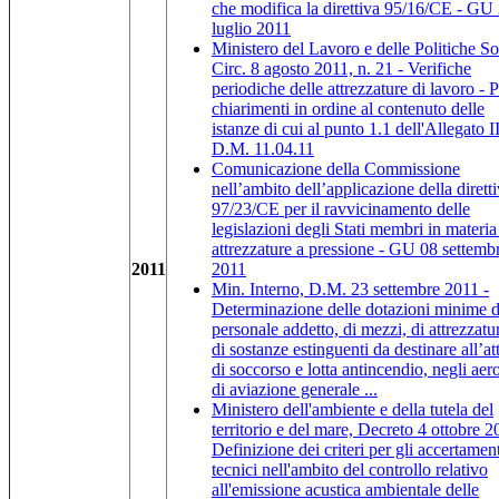
che modifica la direttiva 95/16/CE - GU
luglio 2011
Ministero del Lavoro e delle Politiche Soc
Circ. 8 agosto 2011, n. 21 - Verifiche
periodiche delle attrezzature di lavoro - 
chiarimenti in ordine al contenuto delle
istanze di cui al punto 1.1 dell'Allegato II
D.M. 11.04.11
Comunicazione della Commissione
nell’ambito dell’applicazione della dirett
97/23/CE per il ravvicinamento delle
legislazioni degli Stati membri in materia
attrezzature a pressione - GU 08 settemb
2011
2011
Min. Interno, D.M. 23 settembre 2011 -
Determinazione delle dotazioni minime d
personale addetto, di mezzi, di attrezzatu
di sostanze estinguenti da destinare all’att
di soccorso e lotta antincendio, negli aer
di aviazione generale ...
Ministero dell'ambiente e della tutela del
territorio e del mare, Decreto 4 ottobre 2
Definizione dei criteri per gli accertament
tecnici nell'ambito del controllo relativo
all'emissione acustica ambientale delle