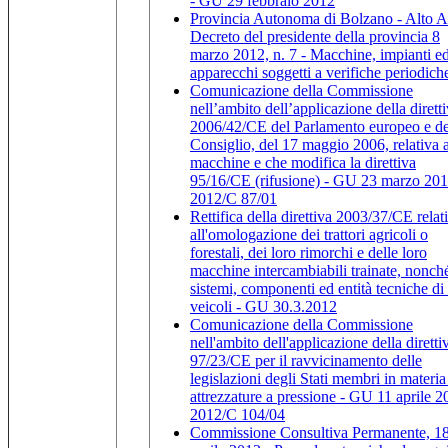
- GU 29 febbraio 2012
Provincia Autonoma di Bolzano - Alto A
Decreto del presidente della provincia 8
marzo 2012, n. 7 - Macchine, impianti e
apparecchi soggetti a verifiche periodich
Comunicazione della Commissione
nell’ambito dell’applicazione della dirett
2006/42/CE del Parlamento europeo e de
Consiglio, del 17 maggio 2006, relativa a
macchine e che modifica la direttiva
95/16/CE (rifusione) - GU 23 marzo 201
2012/C 87/01
Rettifica della direttiva 2003/37/CE relat
all'omologazione dei trattori agricoli o
forestali, dei loro rimorchi e delle loro
macchine intercambiabili trainate, nonch
sistemi, componenti ed entità tecniche di 
veicoli - GU 30.3.2012
Comunicazione della Commissione
nell'ambito dell'applicazione della diretti
97/23/CE per il ravvicinamento delle
legislazioni degli Stati membri in materia
attrezzature a pressione - GU 11 aprile 2
2012/C 104/04
Commissione Consultiva Permanente, 1