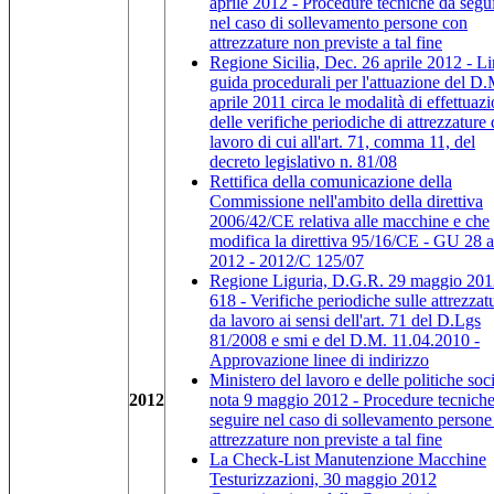
aprile 2012 - Procedure tecniche da segu
nel caso di sollevamento persone con
attrezzature non previste a tal fine
Regione Sicilia, Dec. 26 aprile 2012 - L
guida procedurali per l'attuazione del D.
aprile 2011 circa le modalità di effettuaz
delle verifiche periodiche di attrezzature 
lavoro di cui all'art. 71, comma 11, del
decreto legislativo n. 81/08
Rettifica della comunicazione della
Commissione nell'ambito della direttiva
2006/42/CE relativa alle macchine e che
modifica la direttiva 95/16/CE - GU 28 a
2012 - 2012/C 125/07
Regione Liguria, D.G.R. 29 maggio 2012
618 - Verifiche periodiche sulle attrezzat
da lavoro ai sensi dell'art. 71 del D.Lgs
81/2008 e smi e del D.M. 11.04.2010 -
Approvazione linee di indirizzo
Ministero del lavoro e delle politiche soci
2012
nota 9 maggio 2012 - Procedure tecnich
seguire nel caso di sollevamento persone
attrezzature non previste a tal fine
La Check-List Manutenzione Macchine
Testurizzazioni, 30 maggio 2012