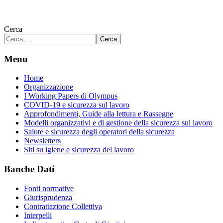
Cerca
Cerca
Menu
Home
Organizzazione
I Working Papers di Olympus
COVID-19 e sicurezza sul lavoro
Approfondimenti, Guide alla lettura e Rassegne
Modelli organizzativi e di gestione della sicurezza sul lavoro
Salute e sicurezza degli operatori della sicurezza
Newsletters
Siti su igiene e sicurezza del lavoro
Banche Dati
Fonti normative
Giurisprudenza
Contrattazione Collettiva
Interpelli