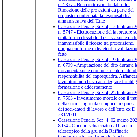
n. 5357 - Braccio trascinato dal rullo.
Rimozione delle protezioni da parte del
preposto: confermata la responsabilità
amministrativa dell’Ente
Cassazione Penale, Sez. 4, 12 febbraio 
n. 5747 - Elettrocuzione del lavoratore s
piattaforma elevabile: la Cassazione dich
inammissibile il ricorso tra prescrizione,
doppia conforme e divieto di rivalutazion
fatto
Cassazione Penale, Sez. 4, 19 febbraio 
n. 6799 - Amputazione del dito durante l
movimentazione con un caricatore idraul
responsabilità del caposquadra. Affiancar
lavoratore non basta ad integrare l’obblig
formazione e addestramento
Cassazione Penale, Sez. 4, 25 febbraio 
n. 7563 - Investimento mortale con il trat
nella società agricola semplice: responsab
dei soci-datori di lavoro e dell’ente ex D
231/2001
Cassazione Penale, Sez. 4, 02 marzo 202
8034 - Operaio schiacciato dal braccio
telescopico della gru nella Raffineria.
Confermate le condanne di gruista,