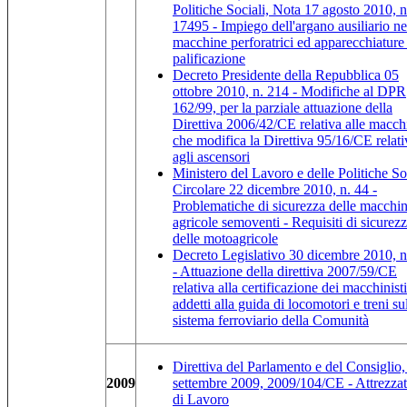
Politiche Sociali, Nota 17 agosto 2010, n
17495 - Impiego dell'argano ausiliario ne
macchine perforatrici ed apparecchiature
palificazione
Decreto Presidente della Repubblica 05
ottobre 2010, n. 214 - Modifiche al DPR
162/99, per la parziale attuazione della
Direttiva 2006/42/CE relativa alle macch
che modifica la Direttiva 95/16/CE relati
agli ascensori
Ministero del Lavoro e delle Politiche Soc
Circolare 22 dicembre 2010, n. 44 -
Problematiche di sicurezza delle macchi
agricole semoventi - Requisiti di sicurez
delle motoagricole
Decreto Legislativo 30 dicembre 2010, n
- Attuazione della direttiva 2007/59/CE
relativa alla certificazione dei macchinisti
addetti alla guida di locomotori e treni su
sistema ferroviario della Comunità
Direttiva del Parlamento e del Consiglio,
2009
settembre 2009, 2009/104/CE - Attrezza
di Lavoro