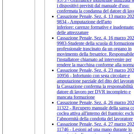
9573 - Graffiatrice industriale utilizzata 
i dispositivi previsti dal manuale d'uso:
confermata la condanna del datore di lav
Cassazione Penale, Sez. 4, 13 marzo 202
9834 - Amputazione dell'arto
inferiore: carenze formative e inadeguat
delle attrezzature
Cassazione Penale, Sez. 4, 16 marzo 202
9983-Studente della scuola di formazion
professionale trascinato da un organo in
movimento della fresatrice. Responsabile
l'installatore chiamato ad intervenire per
rendere la macchina conforme alla norma
Cassazione Penale, Sez. 4, 23 marzo 202
10956 - Infortunio con sega circolare e
amputazione parziale del dito del lavorat
la Cassazione conferma la responsabilità
datore di lavoro per DVR incompleto e
mancata formazione
Cassazione Penale, Sez. 4, 26 marzo 202
11322 - Recupero manuale della sansa c
coclea attiva all'interno del frantoio: escl
l’abnormità della condotta del lavoratore
Cassazione Penale, Sez. 4, 27 marzo 202
11746 - Lesioni ad una mano durante lo