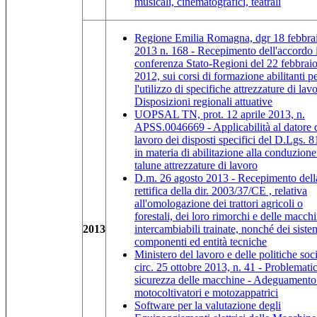
musicali, cinematografici, teatrali
Regione Emilia Romagna, dgr 18 febbra
2013 n. 168 - Recepimento dell'accordo 
conferenza Stato-Regioni del 22 febbrai
2012, sui corsi di formazione abilitanti p
l'utilizzo di specifiche attrezzature di lav
Disposizioni regionali attuative
UOPSAL TN, prot. 12 aprile 2013, n.
APSS.0046669 - Applicabilità al datore 
lavoro dei disposti specifici del D.Lgs. 8
in materia di abilitazione alla conduzione
talune attrezzature di lavoro
D.m. 26 agosto 2013 - Recepimento dell
rettifica della dir. 2003/37/CE , relativa
all'omologazione dei trattori agricoli o
forestali, dei loro rimorchi e delle macch
2013
intercambiabili trainate, nonché dei siste
componenti ed entità tecniche
Ministero del lavoro e delle politiche soci
circ. 25 ottobre 2013, n. 41 - Problemati
sicurezza delle macchine - Adeguamento
motocoltivatori e motozappatrici
Software per la valutazione degli