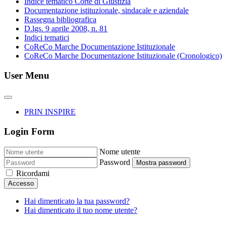
Indice tematico Corte di Giustizia
Documentazione istituzionale, sindacale e aziendale
Rassegna bibliografica
D.lgs. 9 aprile 2008, n. 81
Indici tematici
CoReCo Marche Documentazione Istituzionale
CoReCo Marche Documentazione Istituzionale (Cronologico)
User Menu
PRIN INSPIRE
Login Form
Nome utente
Password
Mostra password
Ricordami
Accesso
Hai dimenticato la tua password?
Hai dimenticato il tuo nome utente?