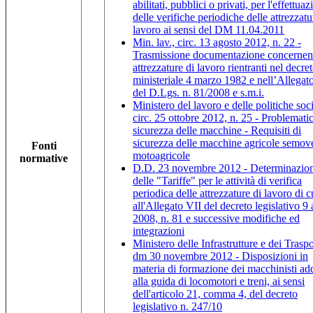
abilitati, pubblici o privati, per l'effettua
delle verifiche periodiche delle attrezzatu
lavoro ai sensi del DM 11.04.2011
Min. lav., circ. 13 agosto 2012, n. 22 -
Trasmissione documentazione concernent
attrezzature di lavoro rientranti nel decre
ministeriale 4 marzo 1982 e nell’Allegat
del D.Lgs. n. 81/2008 e s.m.i.
Ministero del lavoro e delle politiche soci
circ. 25 ottobre 2012, n. 25 - Problemati
sicurezza delle macchine - Requisiti di
sicurezza delle macchine agricole semove
Fonti
motoagricole
normative
D.D. 23 novembre 2012 - Determinazio
delle "Tariffe" per le attività di verifica
periodica delle attrezzature di lavoro di c
all'Allegato VII del decreto legislativo 9 
2008, n. 81 e successive modifiche ed
integrazioni
Ministero delle Infrastrutture e dei Traspo
dm 30 novembre 2012 - Disposizioni in
materia di formazione dei macchinisti add
alla guida di locomotori e treni, ai sensi
dell'articolo 21, comma 4, del decreto
legislativo n. 247/10