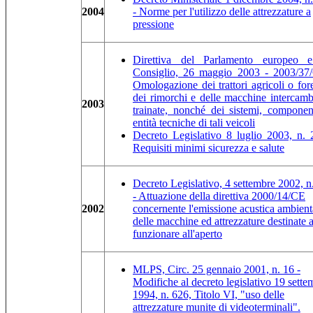
2004
- Norme per l'utilizzo delle attrezzature a
pressione
Direttiva del Parlamento europeo 
Consiglio, 26 maggio 2003 - 2003/37
Omologazione dei trattori agricoli o fore
dei rimorchi e delle macchine intercambi
2003
trainate, nonché dei sistemi, componen
entità tecniche di tali veicoli
Decreto Legislativo 8 luglio 2003, n. 
Requisiti minimi sicurezza e salute
Decreto Legislativo, 4 settembre 2002, n
- Attuazione della direttiva 2000/14/CE
2002
concernente l'emissione acustica ambient
delle macchine ed attrezzature destinate 
funzionare all'aperto
MLPS, Circ. 25 gennaio 2001, n. 16 -
Modifiche al decreto legislativo 19 sette
1994, n. 626, Titolo VI, "uso delle
attrezzature munite di videoterminali".