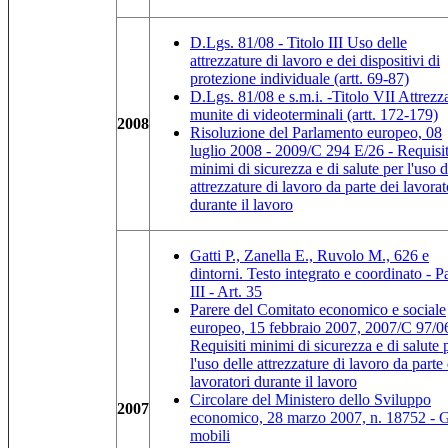
D.Lgs. 81/08 - Titolo III Uso delle
attrezzature di lavoro e dei dispositivi di
protezione individuale (artt. 69-87)
D.Lgs. 81/08 e s.m.i. -Titolo VII Attrezz
munite di videoterminali (artt. 172-179)
2008
Risoluzione del Parlamento europeo, 08
luglio 2008 - 2009/C 294 E/26 - Requisit
minimi di sicurezza e di salute per l'uso d
attrezzature di lavoro da parte dei lavorat
durante il lavoro
Gatti P., Zanella E., Ruvolo M., 626 e
dintorni. Testo integrato e coordinato - P
III - Art. 35
Parere del Comitato economico e sociale
europeo, 15 febbraio 2007, 2007/C 97/06
Requisiti minimi di sicurezza e di salute 
l'uso delle attrezzature di lavoro da parte
lavoratori durante il lavoro
Circolare del Ministero dello Sviluppo
2007
economico, 28 marzo 2007, n. 18752 - 
mobili