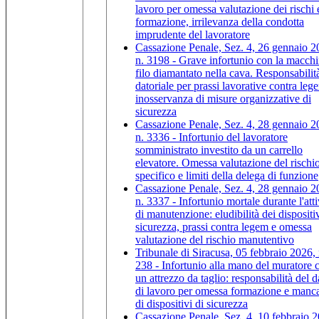
lavoro per omessa valutazione dei rischi 
formazione, irrilevanza della condotta
imprudente del lavoratore
Cassazione Penale, Sez. 4, 26 gennaio 2
n. 3198 - Grave infortunio con la macchi
filo diamantato nella cava. Responsabilit
datoriale per prassi lavorative contra leg
inosservanza di misure organizzative di
sicurezza
Cassazione Penale, Sez. 4, 28 gennaio 2
n. 3336 - Infortunio del lavoratore
somministrato investito da un carrello
elevatore. Omessa valutazione del rischi
specifico e limiti della delega di funzione
Cassazione Penale, Sez. 4, 28 gennaio 2
n. 3337 - Infortunio mortale durante l'atti
di manutenzione: eludibilità dei dispositiv
sicurezza, prassi contra legem e omessa
valutazione del rischio manutentivo
Tribunale di Siracusa, 05 febbraio 2026, 
238 - Infortunio alla mano del muratore 
un attrezzo da taglio: responsabilità del d
di lavoro per omessa formazione e manc
di dispositivi di sicurezza
Cassazione Penale, Sez. 4, 10 febbraio 