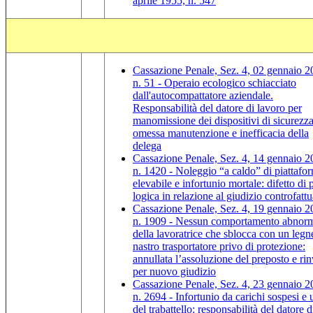
aprile 1955, n. 547
Cassazione Penale, Sez. 4, 02 gennaio 2
n. 51 - Operaio ecologico schiacciato
dall'autocompattatore aziendale.
Responsabilità del datore di lavoro per
manomissione dei dispositivi di sicurezza
omessa manutenzione e inefficacia della
delega
Cassazione Penale, Sez. 4, 14 gennaio 2
n. 1420 - Noleggio “a caldo” di piattafo
elevabile e infortunio mortale: difetto di 
logica in relazione al giudizio controfattu
Cassazione Penale, Sez. 4, 19 gennaio 2
n. 1909 - Nessun comportamento abnor
della lavoratrice che sblocca con un legne
nastro trasportatore privo di protezione:
annullata l’assoluzione del preposto e rin
per nuovo giudizio
Cassazione Penale, Sez. 4, 23 gennaio 2
n. 2694 - Infortunio da carichi sospesi e 
del trabattello: responsabilità del datore d