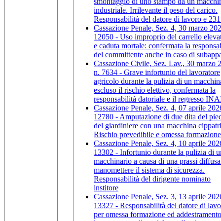
smontaggio di uno stampo da un macchi
industriale. Irrilevante il peso del carico.
Responsabilità del datore di lavoro e 23
Cassazione Penale, Sez. 4, 30 marzo 202
12050 - Uso improprio del carrello eleva
e caduta mortale: confermata la responsab
del committente anche in caso di subappa
Cassazione Civile, Sez. Lav., 30 marzo 
n. 7634 - Grave infortunio del lavoratore
agricolo durante la pulizia di un macchin
escluso il rischio elettivo, confermata la
responsabilità datoriale e il regresso IN
Cassazione Penale, Sez. 4, 07 aprile 2026
12780 - Amputazione di due dita del pie
del giardiniere con una macchina cippatr
Rischio prevedibile e omessa formazione
Cassazione Penale, Sez. 4, 10 aprile 2026
13302 - Infortunio durante la pulizia di u
macchinario a causa di una prassi diffusa
manomettere il sistema di sicurezza.
Responsabilità del dirigente nominato
institore
Cassazione Penale, Sez. 3, 13 aprile 2026
13327 - Responsabilità del datore di lav
per omessa formazione ed addestramento