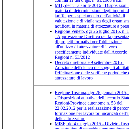
comma 11 del d.lgs. n. 81/2008 e s.m.
MIT, decr. 13 aprile 2016 - Disposizioni 
materia di determinazione degli importi d
tariffe per l'espletamento dell’attività di
valutazione e di vigilanza degli organism
notificati in materia di attrezzature a pres
Regione Veneto, dgr 26 luglio 2016, n. 
- Approvazione Direttiva per la presenta
di progetti formativi per l'abilitazione
all'utilizzo di attrezzature di lavoro
specificamente individuate dall'Accordo 
Regioni n. 53/2012
Decreto direttoriale 9 settembre 2016 -
Adozione dell'elenco dei soggetti abilitat
l'effettuazione delle verifiche periodiche 
attrezzature di lavoro
Regione Toscana, dgr 26 gennaio 2015, 
- Disposizioni attuative dell’accordo Stat
Regioni/Province autonome n. 53 del
22.02.2012 per la realizzazione di percor
formazione per lavoratori incaricati dell’
delle attrezzature
MISE, dd 4 maggio 2015 - Divieto d'uso
un certo tipo di macchine per movimento 