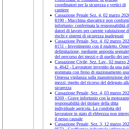
coordinatori per la sicurezza e vertici di
cantiere
Cassazione Penale Sez. 4, 02 marzo 2026
8190 - Macchina sbavatrice non conform
infortunio: confermata la responsabilità d
datori di lavoro per carente valutazione d
rischi e sistemi di sicurezza inadeguati
Cassazione Penale, Sez. 4, 02 marzo 202
8151 - Investimento con il muletto. Ome
delimitazione, mediante apposita segnalet
del percorso dei mezzi e di quello dei pe
Cassazione Civile, Sez. Lav., 02 marzo 
n. 4642 - Lavoratore investito da una pal
gommata con freno di stazionamento usu
Omessa vigilanza sulla manutenzione de
mezzi: rigetto del ricorso del delegato all
sicurezza
Cassazione Penale, Sez. 4, 03 marzo 202
8269 - Grave infortunio con la motozapp
responsabilità del titolare della ditta
individuale agricola. La condotta del
lavoratore in stato di ebbrezza non inter
il nesso causale
Cassazione Penale, Sez. 3, 12 marzo 202