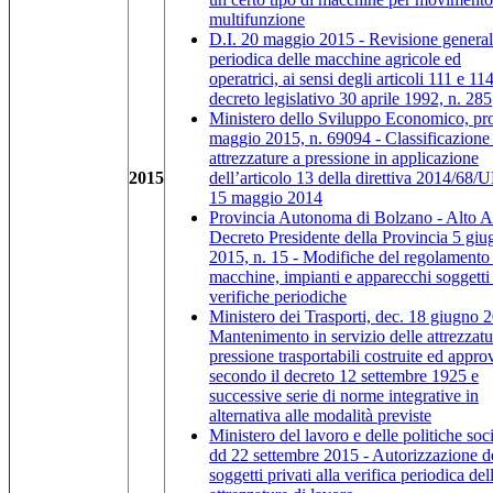
multifunzione
D.I. 20 maggio 2015 - Revisione genera
periodica delle macchine agricole ed
operatrici, ai sensi degli articoli 111 e 11
decreto legislativo 30 aprile 1992, n. 285
Ministero dello Sviluppo Economico, pro
maggio 2015, n. 69094 - Classificazione 
attrezzature a pressione in applicazione
2015
dell’articolo 13 della direttiva 2014/68/
15 maggio 2014
Provincia Autonoma di Bolzano - Alto A
Decreto Presidente della Provincia 5 giu
2015, n. 15 - Modifiche del regolamento
macchine, impianti e apparecchi soggetti
verifiche periodiche
Ministero dei Trasporti, dec. 18 giugno 
Mantenimento in servizio delle attrezzatu
pressione trasportabili costruite ed appro
secondo il decreto 12 settembre 1925 e
successive serie di norme integrative in
alternativa alle modalità previste
Ministero del lavoro e delle politiche soci
dd 22 settembre 2015 - Autorizzazione d
soggetti privati alla verifica periodica del