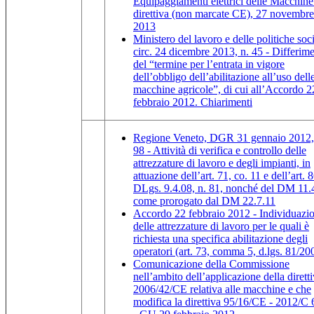
Equipaggiamenti elettrici delle Macchine
direttiva (non marcate CE), 27 novembre
2013
Ministero del lavoro e delle politiche soci
circ. 24 dicembre 2013, n. 45 - Differim
del “termine per l’entrata in vigore
dell’obbligo dell’abilitazione all’uso dell
macchine agricole”, di cui all’Accordo 2
febbraio 2012. Chiarimenti
Regione Veneto, DGR 31 gennaio 2012,
98 - Attività di verifica e controllo delle
attrezzature di lavoro e degli impianti, in
attuazione dell’art. 71, co. 11 e dell’art. 
DLgs. 9.4.08, n. 81, nonché del DM 11.
come prorogato dal DM 22.7.11
Accordo 22 febbraio 2012 - Individuazi
delle attrezzature di lavoro per le quali è
richiesta una specifica abilitazione degli
operatori (art. 73, comma 5, d.lgs. 81/20
Comunicazione della Commissione
nell’ambito dell’applicazione della dirett
2006/42/CE relativa alle macchine e che
modifica la direttiva 95/16/CE - 2012/C 