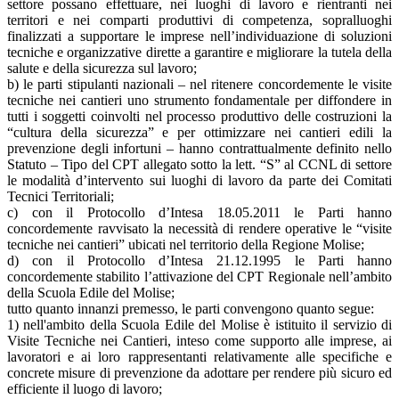
settore possano effettuare, nei luoghi di lavoro e rientranti nei
territori e nei comparti produttivi di competenza, sopralluoghi
finalizzati a supportare le imprese nell’individuazione di soluzioni
tecniche e organizzative dirette a garantire e migliorare la tutela della
salute e della sicurezza sul lavoro;
b) le parti stipulanti nazionali – nel ritenere concordemente le visite
tecniche nei cantieri uno strumento fondamentale per diffondere in
tutti i soggetti coinvolti nel processo produttivo delle costruzioni la
“cultura della sicurezza” e per ottimizzare nei cantieri edili la
prevenzione degli infortuni – hanno contrattualmente definito nello
Statuto – Tipo del CPT allegato sotto la lett. “S” al CCNL di settore
le modalità d’intervento sui luoghi di lavoro da parte dei Comitati
Tecnici Territoriali;
c) con il Protocollo d’Intesa 18.05.2011 le Parti hanno
concordemente ravvisato la necessità di rendere operative le “visite
tecniche nei cantieri” ubicati nel territorio della Regione Molise;
d) con il Protocollo d’Intesa 21.12.1995 le Parti hanno
concordemente stabilito l’attivazione del CPT Regionale nell’ambito
della Scuola Edile del Molise;
tutto quanto innanzi premesso, le parti convengono quanto segue:
1) nell'ambito della Scuola Edile del Molise è istituito il servizio di
Visite Tecniche nei Cantieri, inteso come supporto alle imprese, ai
lavoratori e ai loro rappresentanti relativamente alle specifiche e
concrete misure di prevenzione da adottare per rendere più sicuro ed
efficiente il luogo di lavoro;