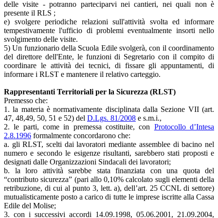
delle visite - potranno parteciparvi nei cantieri, nei quali non è
presente il RLS ;
e) svolgere periodiche relazioni sull'attività svolta ed informare
tempestivamente l'ufficio di problemi eventualmente insorti nello
svolgimento delle visite.
5) Un funzionario della Scuola Edile svolgerà, con il coordinamento
del direttore dell'Ente, le funzioni di Segretario con il compito di
coordinare le attività dei tecnici, di fissare gli appuntamenti, di
informare i RLST e mantenere il relativo carteggio.
Rappresentanti Territoriali per la Sicurezza (RLST)
Premesso che:
1. la materia è normativamente disciplinata dalla Sezione VII (art.
47, 48,49, 50, 51 e 52) del
D.Lgs. 81/2008
e s.m.i.,
2. le parti, come in premessa costituite, con
Protocollo d’Intesa
2.8.1996
formalmente concordarono che:
a. gli RLST, scelti dai lavoratori mediante assemblee di bacino nel
numero e secondo le esigenze risultanti, sarebbero stati proposti e
designati dalle Organizzazioni Sindacali dei lavoratori;
b. la loro attività sarebbe stata finanziata con una quota del
“contributo sicurezza” (pari allo 0,10% calcolato sugli elementi della
retribuzione, di cui al punto 3, lett. a), dell’art. 25 CCNL di settore)
mutualisticamente posto a carico di tutte le imprese iscritte alla Cassa
Edile del Molise;
3. con i successivi accordi 14.09.1998, 05.06.2001, 21.09.2004,