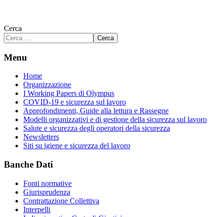
Cerca
Cerca
Menu
Home
Organizzazione
I Working Papers di Olympus
COVID-19 e sicurezza sul lavoro
Approfondimenti, Guide alla lettura e Rassegne
Modelli organizzativi e di gestione della sicurezza sul lavoro
Salute e sicurezza degli operatori della sicurezza
Newsletters
Siti su igiene e sicurezza del lavoro
Banche Dati
Fonti normative
Giurisprudenza
Contrattazione Collettiva
Interpelli