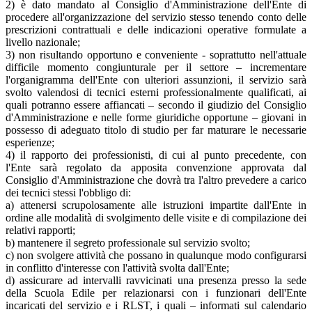
2) è dato mandato al Consiglio d'Amministrazione dell'Ente di
procedere all'organizzazione del servizio stesso tenendo conto delle
prescrizioni contrattuali e delle indicazioni operative formulate a
livello nazionale;
3) non risultando opportuno e conveniente - soprattutto nell'attuale
difficile momento congiunturale per il settore – incrementare
l'organigramma dell'Ente con ulteriori assunzioni, il servizio sarà
svolto valendosi di tecnici esterni professionalmente qualificati, ai
quali potranno essere affiancati – secondo il giudizio del Consiglio
d'Amministrazione e nelle forme giuridiche opportune – giovani in
possesso di adeguato titolo di studio per far maturare le necessarie
esperienze;
4) il rapporto dei professionisti, di cui al punto precedente, con
l'Ente sarà regolato da apposita convenzione approvata dal
Consiglio d'Amministrazione che dovrà tra l'altro prevedere a carico
dei tecnici stessi l'obbligo di:
a) attenersi scrupolosamente alle istruzioni impartite dall'Ente in
ordine alle modalità di svolgimento delle visite e di compilazione dei
relativi rapporti;
b) mantenere il segreto professionale sul servizio svolto;
c) non svolgere attività che possano in qualunque modo configurarsi
in conflitto d'interesse con l'attività svolta dall'Ente;
d) assicurare ad intervalli ravvicinati una presenza presso la sede
della Scuola Edile per relazionarsi con i funzionari dell'Ente
incaricati del servizio e i RLST, i quali – informati sul calendario