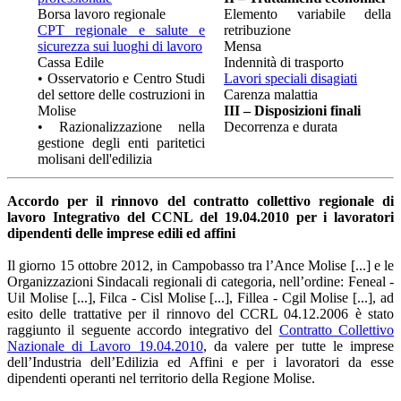
Borsa lavoro regionale
Elemento variabile della
CPT regionale e salute e
retribuzione
sicurezza sui luoghi di lavoro
Mensa
Cassa Edile
Indennità di trasporto
• Osservatorio e Centro Studi
Lavori speciali disagiati
del settore delle costruzioni in
Carenza malattia
Molise
III – Disposizioni finali
• Razionalizzazione nella
Decorrenza e durata
gestione degli enti paritetici
molisani dell'edilizia
Accordo per il rinnovo del contratto collettivo regionale di
lavoro Integrativo del CCNL del 19.04.2010 per i lavoratori
dipendenti delle imprese edili ed affini
Il giorno 15 ottobre 2012, in Campobasso tra l’Ance Molise [...] e le
Organizzazioni Sindacali regionali di categoria, nell’ordine: Feneal -
Uil Molise [...], Filca - Cisl Molise [...], Fillea - Cgil Molise [...], ad
esito delle trattative per il rinnovo del CCRL 04.12.2006 è stato
raggiunto il seguente accordo integrativo del
Contratto Collettivo
Nazionale di Lavoro 19.04.2010
, da valere per tutte le imprese
dell’Industria dell’Edilizia ed Affini e per i lavoratori da esse
dipendenti operanti nel territorio della Regione Molise.