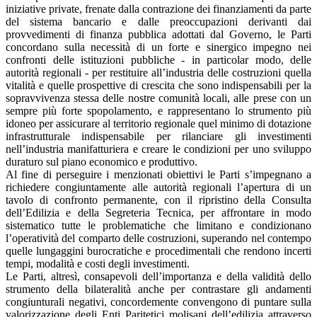
iniziative private, frenate dalla contrazione dei finanziamenti da parte
del sistema bancario e dalle preoccupazioni derivanti dai
provvedimenti di finanza pubblica adottati dal Governo, le Parti
concordano sulla necessità di un forte e sinergico impegno nei
confronti delle istituzioni pubbliche - in particolar modo, delle
autorità regionali - per restituire all’industria delle costruzioni quella
vitalità e quelle prospettive di crescita che sono indispensabili per la
sopravvivenza stessa delle nostre comunità locali, alle prese con un
sempre più forte spopolamento, e rappresentano lo strumento più
idoneo per assicurare al territorio regionale quel minimo di dotazione
infrastrutturale indispensabile per rilanciare gli investimenti
nell’industria manifatturiera e creare le condizioni per uno sviluppo
duraturo sul piano economico e produttivo.
Al fine di perseguire i menzionati obiettivi le Parti s’impegnano a
richiedere congiuntamente alle autorità regionali l’apertura di un
tavolo di confronto permanente, con il ripristino della Consulta
dell’Edilizia e della Segreteria Tecnica, per affrontare in modo
sistematico tutte le problematiche che limitano e condizionano
l’operatività del comparto delle costruzioni, superando nel contempo
quelle lungaggini burocratiche e procedimentali che rendono incerti
tempi, modalità e costi degli investimenti.
Le Parti, altresì, consapevoli dell’importanza e della validità dello
strumento della bilateralità anche per contrastare gli andamenti
congiunturali negativi, concordemente convengono di puntare sulla
valorizzazione degli Enti Paritetici molisani dell’edilizia attraverso