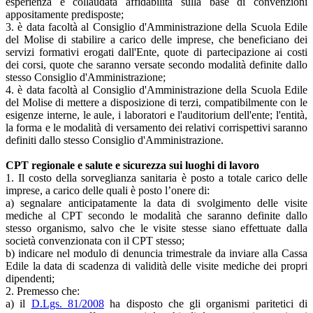
esperienza e collaudata affidabilità sulla base di convenzioni
appositamente predisposte;
3. è data facoltà al Consiglio d'Amministrazione della Scuola Edile
del Molise di stabilire a carico delle imprese, che beneficiano dei
servizi formativi erogati dall'Ente, quote di partecipazione ai costi
dei corsi, quote che saranno versate secondo modalità definite dallo
stesso Consiglio d'Amministrazione;
4. è data facoltà al Consiglio d'Amministrazione della Scuola Edile
del Molise di mettere a disposizione di terzi, compatibilmente con le
esigenze interne, le aule, i laboratori e l'auditorium dell'ente; l'entità,
la forma e le modalità di versamento dei relativi corrispettivi saranno
definiti dallo stesso Consiglio d'Amministrazione.
CPT regionale e salute e sicurezza sui luoghi di lavoro
1. Il costo della sorveglianza sanitaria è posto a totale carico delle
imprese, a carico delle quali è posto l’onere di:
a) segnalare anticipatamente la data di svolgimento delle visite
mediche al CPT secondo le modalità che saranno definite dallo
stesso organismo, salvo che le visite stesse siano effettuate dalla
società convenzionata con il CPT stesso;
b) indicare nel modulo di denuncia trimestrale da inviare alla Cassa
Edile la data di scadenza di validità delle visite mediche dei propri
dipendenti;
2. Premesso che:
a) il
D.Lgs. 81/2008
ha disposto che gli organismi paritetici di