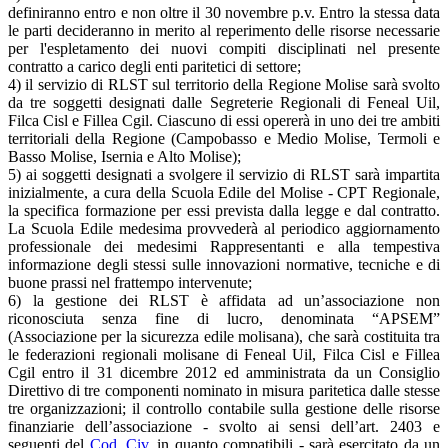
definiranno entro e non oltre il 30 novembre p.v. Entro la stessa data
le parti decideranno in merito al reperimento delle risorse necessarie
per l'espletamento dei nuovi compiti disciplinati nel presente
contratto a carico degli enti paritetici di settore;
4) il servizio di RLST sul territorio della Regione Molise sarà svolto
da tre soggetti designati dalle Segreterie Regionali di Feneal Uil,
Filca Cisl e Fillea Cgil. Ciascuno di essi opererà in uno dei tre ambiti
territoriali della Regione (Campobasso e Medio Molise, Termoli e
Basso Molise, Isernia e Alto Molise);
5) ai soggetti designati a svolgere il servizio di RLST sarà impartita
inizialmente, a cura della Scuola Edile del Molise - CPT Regionale,
la specifica formazione per essi prevista dalla legge e dal contratto.
La Scuola Edile medesima provvederà al periodico aggiornamento
professionale dei medesimi Rappresentanti e alla tempestiva
informazione degli stessi sulle innovazioni normative, tecniche e di
buone prassi nel frattempo intervenute;
6) la gestione dei RLST è affidata ad un’associazione non
riconosciuta senza fine di lucro, denominata “APSEM”
(Associazione per la sicurezza edile molisana), che sarà costituita tra
le federazioni regionali molisane di Feneal Uil, Filca Cisl e Fillea
Cgil entro il 31 dicembre 2012 ed amministrata da un Consiglio
Direttivo di tre componenti nominato in misura paritetica dalle stesse
tre organizzazioni; il controllo contabile sulla gestione delle risorse
finanziarie dell’associazione - svolto ai sensi dell’art. 2403 e
seguenti del
Cod. Civ.
in quanto compatibili - sarà esercitato da un