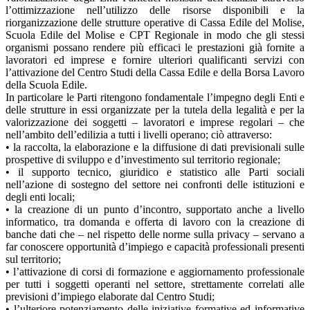
l’ottimizzazione nell’utilizzo delle risorse disponibili e la
riorganizzazione delle strutture operative di Cassa Edile del Molise,
Scuola Edile del Molise e CPT Regionale in modo che gli stessi
organismi possano rendere più efficaci le prestazioni già fornite a
lavoratori ed imprese e fornire ulteriori qualificanti servizi con
l’attivazione del Centro Studi della Cassa Edile e della Borsa Lavoro
della Scuola Edile.
In particolare le Parti ritengono fondamentale l’impegno degli Enti e
delle strutture in essi organizzate per la tutela della legalità e per la
valorizzazione dei soggetti – lavoratori e imprese regolari – che
nell’ambito dell’edilizia a tutti i livelli operano; ciò attraverso:
• la raccolta, la elaborazione e la diffusione di dati previsionali sulle
prospettive di sviluppo e d’investimento sul territorio regionale;
• il supporto tecnico, giuridico e statistico alle Parti sociali
nell’azione di sostegno del settore nei confronti delle istituzioni e
degli enti locali;
• la creazione di un punto d’incontro, supportato anche a livello
informatico, tra domanda e offerta di lavoro con la creazione di
banche dati che – nel rispetto delle norme sulla privacy – servano a
far conoscere opportunità d’impiego e capacità professionali presenti
sul territorio;
• l’attivazione di corsi di formazione e aggiornamento professionale
per tutti i soggetti operanti nel settore, strettamente correlati alle
previsioni d’impiego elaborate dal Centro Studi;
• l’ulteriore potenziamento delle iniziative formative ed informative