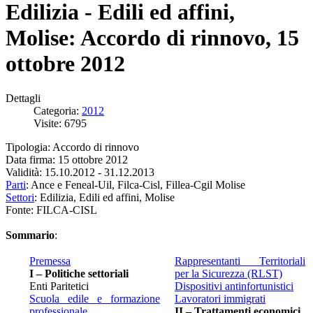
Edilizia - Edili ed affini,
Molise: Accordo di rinnovo, 15
ottobre 2012
Dettagli
Categoria:
2012
Visite: 6795
Tipologia: Accordo di rinnovo
Data firma: 15 ottobre 2012
Validità: 15.10.2012 - 31.12.2013
Parti
: Ance e Feneal-Uil, Filca-Cisl, Fillea-Cgil Molise
Settori
: Edilizia, Edili ed affini, Molise
Fonte: FILCA-CISL
Sommario
:
Premessa
Rappresentanti Territoriali
I – Politiche settoriali
per la Sicurezza (RLST)
Enti Paritetici
Dispositivi antinfortunistici
Scuola edile e formazione
Lavoratori immigrati
professionale
II – Trattamenti economici