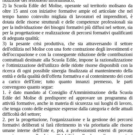
riduzione del fenomeno infortunistico;
2) la Scuola Edile del Molise, operante sul territorio molisano da
oltre 15 anni con iniziative formative ampie ed articolate che nel
tempo hanno coinvolto migliaia di lavoratori ed imprenditori, è
dotata delle risorse strutturali e delle competenze professionali sia
per la individuazione dei bisogni formativi più diffusi nel settore, sia
per la progettazione e realizzazione di percorsi formativi qualificanti
di adeguata qualità;
3) la pesante crisi produttiva, che sta attraversando il settore
dell'edilizia nel Molise con una forte contrazione degli investimenti e
dell'occupazione e con la conseguente riduzione delle contribuzioni
contrattuali destinate alla Scuola Edile, impone la razionalizzazione
e l'ottimizzazione dell'utilizzo delle ridotte risorse disponibili con la
ricerca di ogni possibile sinergia finalizzata al mantenimento della
entità e della qualità dell'offerta formativa e al contenimento dei costi
a carico dell'Ente; tutto quanto innanzi premesso, le parti
convengono quanto segue:
1. è dato mandato al Consiglio d'Amministrazione della Scuola
Edile del Molise di predisporre ed approvare un programma di
attività formative, anche in materia di sicurezza sui luoghi di lavoro,
che tenga conto delle esigenze espresse dalla categoria e delle attuali
difficoltà del settore;
2. per la progettazione, l'organizzazione e la gestione dei percorsi
formativi deliberati si farà riferimento in via prioritaria alle risorse
umane interne dell'Ente e, poi, a professionisti esterni di provata