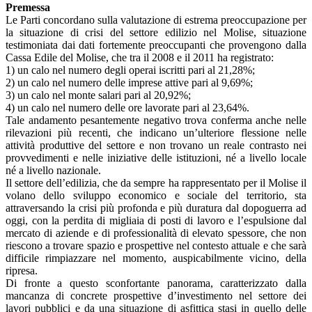
Premessa
Le Parti concordano sulla valutazione di estrema preoccupazione per
la situazione di crisi del settore edilizio nel Molise, situazione
testimoniata dai dati fortemente preoccupanti che provengono dalla
Cassa Edile del Molise, che tra il 2008 e il 2011 ha registrato:
1) un calo nel numero degli operai iscritti pari al 21,28%;
2) un calo nel numero delle imprese attive pari al 9,69%;
3) un calo nel monte salari pari al 20,92%;
4) un calo nel numero delle ore lavorate pari al 23,64%.
Tale andamento pesantemente negativo trova conferma anche nelle
rilevazioni più recenti, che indicano un’ulteriore flessione nelle
attività produttive del settore e non trovano un reale contrasto nei
provvedimenti e nelle iniziative delle istituzioni, né a livello locale
né a livello nazionale.
Il settore dell’edilizia, che da sempre ha rappresentato per il Molise il
volano dello sviluppo economico e sociale del territorio, sta
attraversando la crisi più profonda e più duratura dal dopoguerra ad
oggi, con la perdita di migliaia di posti di lavoro e l’espulsione dal
mercato di aziende e di professionalità di elevato spessore, che non
riescono a trovare spazio e prospettive nel contesto attuale e che sarà
difficile rimpiazzare nel momento, auspicabilmente vicino, della
ripresa.
Di fronte a questo sconfortante panorama, caratterizzato dalla
mancanza di concrete prospettive d’investimento nel settore dei
lavori pubblici e da una situazione di asfittica stasi in quello delle