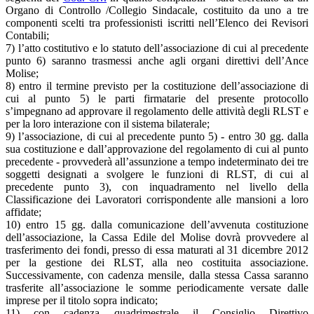
Organo di Controllo /Collegio Sindacale, costituito da uno a tre
componenti scelti tra professionisti iscritti nell’Elenco dei Revisori
Contabili;
7) l’atto costitutivo e lo statuto dell’associazione di cui al precedente
punto 6) saranno trasmessi anche agli organi direttivi dell’Ance
Molise;
8) entro il termine previsto per la costituzione dell’associazione di
cui al punto 5) le parti firmatarie del presente protocollo
s’impegnano ad approvare il regolamento delle attività degli RLST e
per la loro interazione con il sistema bilaterale;
9) l’associazione, di cui al precedente punto 5) - entro 30 gg. dalla
sua costituzione e dall’approvazione del regolamento di cui al punto
precedente - provvederà all’assunzione a tempo indeterminato dei tre
soggetti designati a svolgere le funzioni di RLST, di cui al
precedente punto 3), con inquadramento nel livello della
Classificazione dei Lavoratori corrispondente alle mansioni a loro
affidate;
10) entro 15 gg. dalla comunicazione dell’avvenuta costituzione
dell’associazione, la Cassa Edile del Molise dovrà provvedere al
trasferimento dei fondi, presso di essa maturati al 31 dicembre 2012
per la gestione dei RLST, alla neo costituita associazione.
Successivamente, con cadenza mensile, dalla stessa Cassa saranno
trasferite all’associazione le somme periodicamente versate dalle
imprese per il titolo sopra indicato;
11) con cadenza quadrimestrale il Consiglio Direttivo