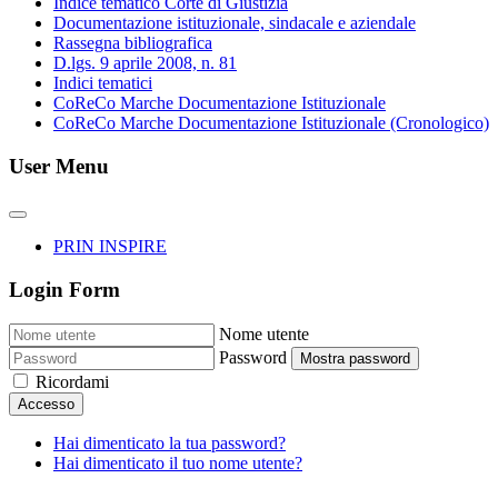
Indice tematico Corte di Giustizia
Documentazione istituzionale, sindacale e aziendale
Rassegna bibliografica
D.lgs. 9 aprile 2008, n. 81
Indici tematici
CoReCo Marche Documentazione Istituzionale
CoReCo Marche Documentazione Istituzionale (Cronologico)
User Menu
PRIN INSPIRE
Login Form
Nome utente
Password
Mostra password
Ricordami
Accesso
Hai dimenticato la tua password?
Hai dimenticato il tuo nome utente?