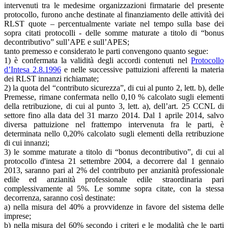
intervenuti tra le medesime organizzazioni firmatarie del presente
protocollo, furono anche destinate al finanziamento delle attività dei
RLST quote – percentualmente variate nel tempo sulla base dei
sopra citati protocolli - delle somme maturate a titolo di “bonus
decontributivo” sull’APE e sull’APES;
tanto premesso e considerato le parti convengono quanto segue:
1) è confermata la validità degli accordi contenuti nel
Protocollo
d’Intesa 2.8.1996
e nelle successive pattuizioni afferenti la materia
dei RLST innanzi richiamate;
2) la quota del “contributo sicurezza”, di cui al punto 2, lett. b), delle
Premesse, rimane confermata nello 0,10 % calcolato sugli elementi
della retribuzione, di cui al punto 3, lett. a), dell’art. 25 CCNL di
settore fino alla data del 31 marzo 2014. Dal 1 aprile 2014, salvo
diversa pattuizione nel frattempo intervenuta fra le parti, è
determinata nello 0,20% calcolato sugli elementi della retribuzione
di cui innanzi;
3) le somme maturate a titolo di “bonus decontributivo”, di cui al
protocollo d'intesa 21 settembre 2004, a decorrere dal 1 gennaio
2013, saranno pari al 2% del contributo per anzianità professionale
edile ed anzianità professionale edile straordinaria pari
complessivamente al 5%. Le somme sopra citate, con la stessa
decorrenza, saranno così destinate:
a) nella misura del 40% a provvidenze in favore del sistema delle
imprese;
b) nella misura del 60% secondo i criteri e le modalità che le parti