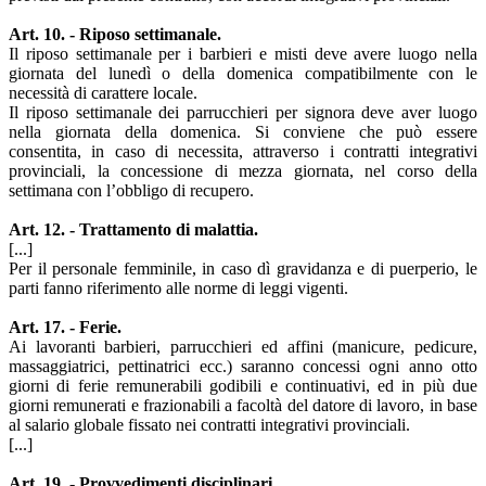
Art. 10. - Riposo settimanale.
Il riposo settimanale per i barbieri e misti deve avere luogo nella
giornata del lunedì o della domenica compatibilmente con le
necessità di carattere locale.
Il riposo settimanale dei parrucchieri per signora deve aver luogo
nella giornata della domenica. Si conviene che può essere
consentita, in caso di necessita, attraverso i contratti integrativi
provinciali, la concessione di mezza giornata, nel corso della
settimana con l’obbligo di recupero.
Art. 12. - Trattamento di malattia.
[...]
Per il personale femminile, in caso dì gravidanza e di puerperio, le
parti fanno riferimento alle norme di leggi vigenti.
Art. 17. - Ferie.
Ai lavoranti barbieri, parrucchieri ed affini (manicure, pedicure,
massaggiatrici, pettinatrici ecc.) saranno concessi ogni anno otto
giorni di ferie remunerabili godibili e continuativi, ed in più due
giorni remunerati e frazionabili a facoltà del datore di lavoro, in base
al salario globale fissato nei contratti integrativi provinciali.
[...]
Art. 19. - Provvedimenti disciplinari.