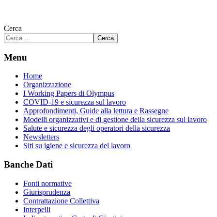
Cerca
Cerca
Menu
Home
Organizzazione
I Working Papers di Olympus
COVID-19 e sicurezza sul lavoro
Approfondimenti, Guide alla lettura e Rassegne
Modelli organizzativi e di gestione della sicurezza sul lavoro
Salute e sicurezza degli operatori della sicurezza
Newsletters
Siti su igiene e sicurezza del lavoro
Banche Dati
Fonti normative
Giurisprudenza
Contrattazione Collettiva
Interpelli