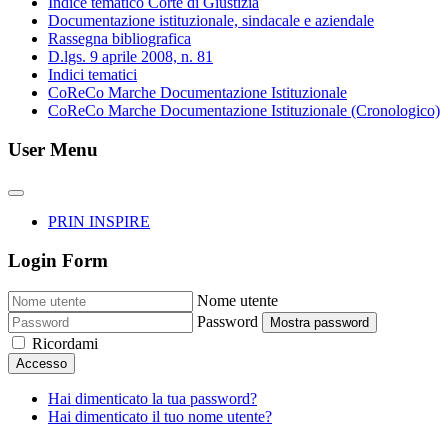
Indice tematico Corte di Giustizia
Documentazione istituzionale, sindacale e aziendale
Rassegna bibliografica
D.lgs. 9 aprile 2008, n. 81
Indici tematici
CoReCo Marche Documentazione Istituzionale
CoReCo Marche Documentazione Istituzionale (Cronologico)
User Menu
PRIN INSPIRE
Login Form
Nome utente
Password
Mostra password
Ricordami
Accesso
Hai dimenticato la tua password?
Hai dimenticato il tuo nome utente?