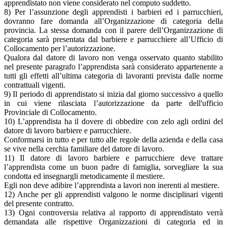
apprendistato non viene considerato nel computo suddetto.
8) Per l’assunzione degli apprendisti i barbieri ed i parrucchieri,
dovranno fare domanda all’Organizzazione di categoria della
provincia. La stessa domanda con il parere dell’Organizzazione di
categoria sarà presentata dal barbiere e parrucchiere all’Ufficio di
Collocamento per l’autorizzazione.
Qualora dal datore di lavoro non venga osservato quanto stabilito
nel presente paragrafo l’apprendista sarà considerato appartenente a
tutti gli effetti all’ultima categoria di lavoranti prevista dalle norme
contrattuali vigenti.
9) Il periodo di apprendistato si inizia dal giorno successivo a quello
in cui viene rilasciata l’autorizzazione da parte dell'ufficio
Provinciale di Collocamento.
10) L’apprendista ha il dovere di obbedire con zelo agli ordini del
datore di lavoro barbiere e parrucchiere.
Conformarsi in tutto e per tutto alle regole della azienda e della casa
se vive nella cerchia familiare del datore di lavoro.
11) Il datore di lavoro barbiere e parrucchiere deve trattare
l’apprendista come un buon padre di famiglia, sorvegliare la sua
condotta ed insegnargli metodicamente il mestiere.
Egli non deve adibire l’apprendista a lavori non inerenti al mestiere.
12) Anche per gli apprendisti valgono le norme disciplinari vigenti
del presente contratto.
13) Ogni controversia relativa al rapporto di apprendistato verrà
demandata alle rispettive Organizzazioni di categoria ed in