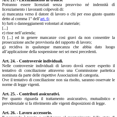
Potranno essere licenziati senza preavviso né indennità dì
licenziamento i lavoranti colpevoli di:
a) mancanza verso il datore di lavoro o chi per esso giusto quanto
detto al comma 1° dell’
art. 6
;
b) furti o danneggiamenti volontari al materiale;
[...]
e) risse nell’azienda;
f) [...] ed in genere mancanze cosi gravi da non consentire la
prosecuzione anche provvisoria del rapporto di lavoro;
g) recidiva in qualunque mancanza che abbia dato luogo
all’applicazione della sospensione nei sei mesi precedenti.
Art. 24. - Controversie individuali.
Nelle controversie individuali di lavoro dovrà essere esperito il
tentativo di conciliazione attraverso una Commissione paritetica
nominata da parte delle rispettive Associazioni di categoria.
Ove il tentativo di conciliazione non sia risolto, saranno osservate le
norme di legge vigenti.
Art. 25. - Contributi assicurativi.
Per quanto riguarda il trattamento assicurativo, mutualistico e
previdenziale si fa riferimento alle vigenti disposizioni di legge.
Art. 26. - Lavoro accessorio.