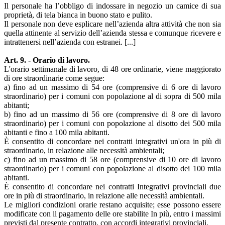
Il personale ha l’obbligo di indossare in negozio un camice di sua
proprietà, di tela bianca in buono stato e pulito.
Il personale non deve esplicare nell’azienda altra attività che non sia
quella attinente al servizio dell’azienda stessa e comunque ricevere e
intrattenersi nell’azienda con estranei. [...]
Art. 9. - Orario di lavoro.
L'orario settimanale di lavoro, di 48 ore ordinarie, viene maggiorato
di ore straordinarie come segue:
а) fino ad un massimo di 54 ore (comprensive di 6 ore di lavoro
straordinario) per i comuni con popolazione al di sopra di 500 mila
abitanti;
b) fino ad un massimo di 56 ore (comprensive di 8 ore di lavoro
straordinario) per i comuni con popolazione al disotto dei 500 mila
abitanti e fino a 100 mila abitanti.
È consentito di concordare nei contratti integrativi un'ora in più di
straordinario, in relazione alle necessità ambientali;
c) fino ad un massimo di 58 ore (comprensive di 10 ore di lavoro
straordinario) per i comuni con popolazione al disotto dei 100 mila
abitanti.
È consentito di concordare nei contratti Integrativi provinciali due
ore in più di straordinario, in relazione alle necessità ambientali.
Le migliori condizioni orarie restano acquisite; esse possono essere
modificate con il pagamento delle ore stabilite In più, entro i massimi
previsti dal presente contratto, con accordi integrativi provinciali.