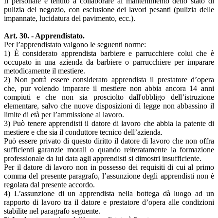
Il personale è tenuto a collaborare al mantenimento dello stato di
pulizia del negozio, con esclusione dei lavori pesanti (pulizia delle
impannate, lucidatura del pavimento, ecc.).
Art. 30. - Apprendistato.
Per l’apprendistato valgono le seguenti norme:
1) È considerato apprendista barbiere e parrucchiere colui che è
occupato in una azienda da barbiere o parrucchiere per imparare
metodicamente il mestiere.
2) Non potrà essere considerato apprendista il prestatore d’opera
che, pur volendo imparare il mestiere non abbia ancora 14 anni
compiuti e che non sia prosciolto dall'obbligo dell’istruzione
elementare, salvo che nuove disposizioni di legge non abbassino il
limite di età per l’ammissione al lavoro.
3) Può tenere apprendisti il datore di lavoro che abbia la patente di
mestiere e che sia il conduttore tecnico dell’azienda.
Può essere privato di questo diritto il datore di lavoro che non offra
sufficienti garanzie morali o quando reiteratamente la formazione
professionale da lui data agli apprendisti si dimostri insufficiente.
Per il datore di lavoro non in possesso dei requisiti di cui al primo
comma del presente paragrafo, l’assunzione degli apprendisti non è
regolata dal presente accordo.
4) L’assunzione di un apprendista nella bottega dà luogo ad un
rapporto di lavoro tra il datore e prestatore d’opera alle condizioni
stabilite nel paragrafo seguente.