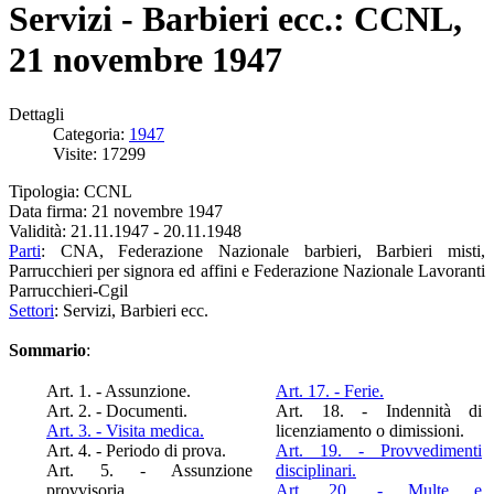
Servizi - Barbieri ecc.: CCNL,
21 novembre 1947
Dettagli
Categoria:
1947
Visite: 17299
Tipologia: CCNL
Data firma: 21 novembre 1947
Validità: 21.11.1947 - 20.11.1948
Parti
: CNA, Federazione Nazionale barbieri, Barbieri misti,
Parrucchieri per signora ed affini e Federazione Nazionale Lavoranti
Parrucchieri-Cgil
Settori
: Servizi, Barbieri ecc.
Sommario
:
Art. 1. - Assunzione.
Art. 17. - Ferie.
Art. 2. - Documenti.
Art. 18. - Indennità di
Art. 3. - Visita medica.
licenziamento o dimissioni.
Art. 4. - Periodo di prova.
Art. 19. - Provvedimenti
Art. 5. - Assunzione
disciplinari.
provvisoria.
Art. 20. - Multe e