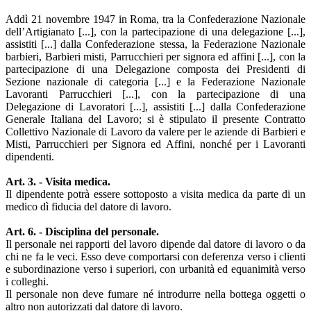
Addì 21 novembre 1947 in Roma, tra la Confederazione Nazionale
dell’Artigianato [...], con la partecipazione di una delegazione [...],
assistiti [...] dalla Confederazione stessa, la Federazione Nazionale
barbieri, Barbieri misti, Parrucchieri per signora ed affini [...], con la
partecipazione di una Delegazione composta dei Presidenti di
Sezione nazionale di categoria [...] e la Federazione Nazionale
Lavoranti Parrucchieri [...], con la partecipazione di una
Delegazione di Lavoratori [...], assistiti [...] dalla Confederazione
Generale Italiana del Lavoro; si è stipulato il presente
Contratto
Collettivo Nazionale di Lavoro da valere per le aziende di Barbieri e
Misti, Parrucchieri per Signora ed Affini, nonché per i Lavoranti
dipendenti.
Art. 3. - Visita medica.
Il dipendente potrà essere sottoposto a visita medica da parte di un
medico dì fiducia del datore di lavoro.
Art. 6. - Disciplina del personale.
Il personale nei rapporti del lavoro dipende dal datore di lavoro o da
chi ne fa le veci. Esso deve comportarsi con deferenza verso i clienti
e subordinazione verso i superiori, con urbanità ed equanimità verso
i colleghi.
Il personale non deve fumare né introdurre nella bottega oggetti o
altro non autorizzati dal datore di lavoro.