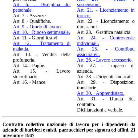
Art. 6. - Disciplina del
sospensioni.
personale.
Art. 21. - Licenziamento in
Art. 7. - Assenze.
tronco.
Art. 8. - Qualifiche.
Art. 22. - Licenziamento o
Art. 9. - Orario di lavoro.
dimissioni.
Art. 10. - Riposo settimanale.
Art. 23. - Gratifica natalizia.
Art. 11. - Giorni festivi.
Art. 24. - Controversie
Art. 12. - Trattamento di
individuali.
malattia.
Art. 25. - Contributi
Art. 13. - Vendita della
assicurativi.
profumeria.
Art. 26. - Lavoro accessorio.
Art. 14. - Paghe.
Art. 27. - Trapasso di
Art. 15. - Lavoro
azienda.
straordinario.
Art. 28. - Dirigenti sindacali.
Art. 16. - Mance.
Art. 29. - Disposizioni
transitorie.
Art. 30. - Apprendistato.
Art. 31. - Durata del
contratto.
Dichiarazioni a verbale.
Contratto collettivo nazionale di lavoro per i dipendenti da
aziende di barbieri e misti, parrucchieri per signora ed affini, 21
novembre 1947