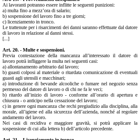
Ai lavoranti potranno essere inflitte le seguenti punizioni:
а) multa fino a mezz’ora di salario;
b) sospensione del lavoro fino a tre giorni;
c) licenziamento in tronco.
Le trattenute per i risarcimenti dei danni saranno effettuate dal datore
di lavoro in relazione al danni stessi.
[...]
Art. 20. - Multe e sospensioni.
Previa contestazione della mancanza all’interessato il datore di
lavoro potrà infliggere la multa nei seguenti casi:
a) allontanamento arbitrario dal lavoro;
b) guasti colposi al materiale o ritardata comunicazione di eventuali
guasti agli utensili e macchinari;
a) introduzione di bevande alcooliche o fumare nel negozio senza
permesso del datore di lavoro o di chi ne fa le veci;
b) ritardo all’inizio di lavoro - conforme all’orario di apertura e
chiusura - o anticipo nella cessazione del lavoro;
c) in genere ogni mancanza che rechi pregiudizio alla disciplina, alla
morale, all’igiene ed alla sicurezza dell’azienda, nonché al regolare
andamento del lavoro.
Nei casi di recidiva e maggiore gravità, si potrà applicare la
sospensione di cui alla lettera b) dell’articolo precedente.
Art. 21. - Licenziamento in tronco.