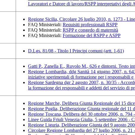
Lavoratori e Datore di lavoro/RSPP interpretativi degli
Regione Sicilia, Circolare 26 luglio 2010, n. 1273 - Linee
FAQ Ministeriali:
Requisiti professionali RSPP
FAQ Ministeriali:
RSPP e congedo di maternità
FAQ Ministeriali:
Formazione del RSPP e ASPP
D.Lgs. 81/08 - Titolo I Principi comuni (artt. 1-61)
Gatti P., Zanella E., Ruvolo M., 626 e dintorni. Testo in
Regione Lombardia, ddg Sanità 14 giugno 2007, n. 6434 
iniziative sperimentali di formazione per i responsabili 
Regione Sardegna dgr 2 agosto 2007, n. 30/35 - Accord
la formazione dei responsabili e addetti del servizio d
Regione Marche, Delibera Giunta Regionale del 15 di
Regione Puglia, Deliberazione Giunta regionale del 11
Regione Toscana, Delibera del 30 ottobre 2006, n. 794 -
Linee Guida Friuli Venezia Giulia, 5 settembre 2006 -
Regione Liguria, Deliberazione Giunta del 9 agosto 2
Circolare Regione Lombardia del 27 luglio 2006, n. 2