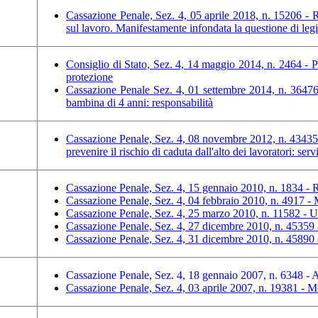
Cassazione Penale, Sez. 4, 05 aprile 2018, n. 15206 - Ra
sul lavoro. Manifestamente infondata la questione di leg
Consiglio di Stato, Sez. 4, 14 maggio 2014, n. 2464 - Pr
protezione
Cassazione Penale Sez. 4, 01 settembre 2014, n. 36476 
bambina di 4 anni: responsabilità
Cassazione Penale, Sez. 4, 08 novembre 2012, n. 43435 -
prevenire il rischio di caduta dall'alto dei lavoratori: se
Cassazione Penale, Sez. 4, 15 gennaio 2010, n. 1834 -
Cassazione Penale, Sez. 4, 04 febbraio 2010, n. 4917 -
Cassazione Penale, Sez. 4, 25 marzo 2010, n. 11582 - Uf
Cassazione Penale, Sez. 4, 27 dicembre 2010, n. 45359 -
Cassazione Penale, Sez. 4, 31 dicembre 2010, n. 45890 -
Cassazione Penale, Sez. 4, 18 gennaio 2007, n. 6348 - 
Cassazione Penale, Sez. 4, 03 aprile 2007, n. 19381 - M