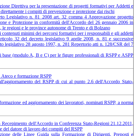
one Direttiva per la presentazione di progetti formativi per Addetti e
irettamente i compiti di prevenzione e protezione dai rischi
to Legislativo n. 81_2008 art. 32 comma 4 Approvazione progetto
ione e Protezione in conformità dell'Accordo del 26 gennaio 2006 in
o, le regioni e le province autonome di Trento e di Bolzano
 contenuti minimi dei percorsi formativi per i responsabili e gli addetti
articolo 32 del decreto legislativo 9 aprile 2008, n. 81 e successive
eto legislativo 28 agosto 1997, n. 281 Repertorio atti n. 128/CSR del 7
rsi base (modulo A, B e C) per le figure professionali di RSPP e ASPP
dici Ateco e formazione RSPP
 all'aggiornamento del RSPP di cui al punto 2.6 dell'Accordo Stato-
di formazione ed aggiornamento dei lavoratori, nominati RSPP, a norma
 Recepimento dell'Accordo in Conferenza Stato-Regioni 21.12.2011,
te del datore di lavoro dei compiti del RSPP
ione delle Linee Guida sulla Formazione di Dirigenti, Preposti e