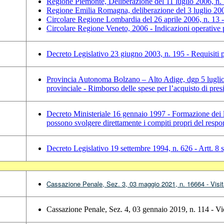
Regione Piemonte, Deliberazione del 11 luglio 2006, 
Regione Emilia Romagna, deliberazione del 3 luglio 2
Circolare Regione Lombardia del 26 aprile 2006, n. 1
Circolare Regione Veneto, 2006 - Indicazioni operativ
Decreto Legislativo 23 giugno 2003, n. 195 - Requisiti
Provincia Autonoma Bolzano – Alto Adige, dgp 5 luglio 
provinciale - Rimborso delle spese per l’acquisto di presid
Decreto Ministeriale 16 gennaio 1997 - Formazione dei lav
possono svolgere direttamente i compiti propri del respo
Decreto Legislativo 19 settembre 1994, n. 626 - Artt. 8 
Cassazione Penale, Sez. 3, 03 maggio 2021, n. 16664 - Visi
Cassazione Penale, Sez. 4, 03 gennaio 2019, n. 114 - Vio