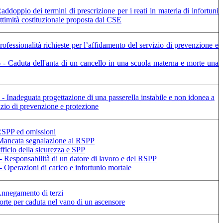
ddoppio dei termini di prescrizione per i reati in materia di infortuni
ittimità costituzionale proposta dal CSE
ofessionalità richieste per l’affidamento del servizio di prevenzione e
- Caduta dell'anta di un cancello in una scuola materna e morte una
 Inadeguata progettazione di una passerella instabile e non idonea a
rvizio di prevenzione e protezione
 RSPP ed omissioni
 Mancata segnalazione al RSPP
ficio della sicurezza e SPP
 Responsabilità di un datore di lavoro e del RSPP
 Operazioni di carico e infortunio mortale
Annegamento di terzi
orte per caduta nel vano di un ascensore