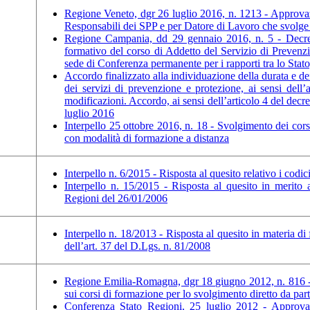
Regione Veneto, dgr 26 luglio 2016, n. 1213 - Approvazi
Responsabili dei SPP e per Datore di Lavoro che svolge d
Regione Campania, dd 29 gennaio 2016, n. 5 - Decre
formativo del corso di Addetto del Servizio di Prevenz
sede di Conferenza permanente per i rapporti tra lo Stat
Accordo finalizzato alla individuazione della durata e dei
dei servizi di prevenzione e protezione, ai sensi dell’
modificazioni. Accordo, ai sensi dell’articolo 4 del decr
luglio 2016
Interpello 25 ottobre 2016, n. 18 - Svolgimento dei co
con modalità di formazione a distanza
Interpello n. 6/2015 - Risposta al quesito relativo i co
Interpello n. 15/2015 - Risposta al quesito in merito
Regioni del 26/01/2006
Interpello n. 18/2013 - Risposta al quesito in materia 
dell’art. 37 del D.Lgs. n. 81/2008
Regione Emilia-Romagna, dgr 18 giugno 2012, n. 816 -
sui corsi di formazione per lo svolgimento diretto da par
Conferenza Stato Regioni, 25 luglio 2012 - Approvaz