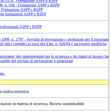
n. 50-3374 - Formazione ASPP e RSPP
006, n. 938 - Formazione ASPP e RSPP
3 - Formazione ASPP e RSPP
e per formazione ASPP e RSPP
 professionali ASPP e RSPP
1999, n. 2797 - Servizio di prevenzione e protezione per il personale
i ottici correttivi ai sensi del d.lgs. n. 626/94 e successive modifiche
oratori, dei rappresentanti per la sicurezza e dei datori di lavoro che
nsabile del servizio di prevenzione e protezione
sgg.
ta medica preventiva
lazioni in materia di sicurezza. Ricorso inammissibile