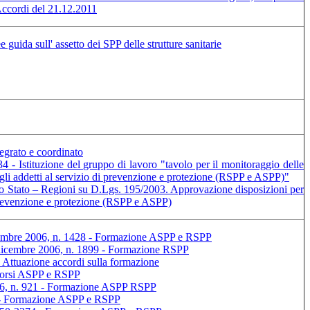
 Accordi del 21.12.2011
 guida sull' assetto dei SPP delle strutture sanitarie
tegrato e coordinato
- Istituzione del gruppo di lavoro "tavolo per il monitoraggio delle
e gli addetti al servizio di prevenzione e protezione (RSPP e ASPP)"
o Stato – Regioni su D.Lgs. 195/2003. Approvazione disposizioni per
i prevenzione e protezione (RSPP e ASPP)
cembre 2006, n. 1428 - Formazione ASPP e RSPP
 dicembre 2006, n. 1899 - Formazione RSPP
 Attuazione accordi sulla formazione
 Corsi ASPP e RSPP
006, n. 921 - Formazione ASPP RSPP
1 - Formazione ASPP e RSPP