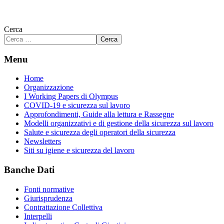
Cerca
Cerca
Menu
Home
Organizzazione
I Working Papers di Olympus
COVID-19 e sicurezza sul lavoro
Approfondimenti, Guide alla lettura e Rassegne
Modelli organizzativi e di gestione della sicurezza sul lavoro
Salute e sicurezza degli operatori della sicurezza
Newsletters
Siti su igiene e sicurezza del lavoro
Banche Dati
Fonti normative
Giurisprudenza
Contrattazione Collettiva
Interpelli