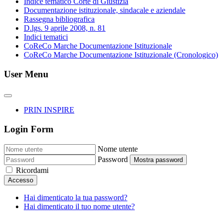
Indice tematico Corte di Giustizia
Documentazione istituzionale, sindacale e aziendale
Rassegna bibliografica
D.lgs. 9 aprile 2008, n. 81
Indici tematici
CoReCo Marche Documentazione Istituzionale
CoReCo Marche Documentazione Istituzionale (Cronologico)
User Menu
PRIN INSPIRE
Login Form
Nome utente
Password
Mostra password
Ricordami
Accesso
Hai dimenticato la tua password?
Hai dimenticato il tuo nome utente?