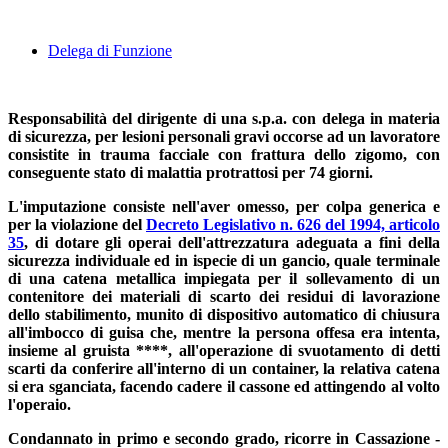
Delega di Funzione
Responsabilità del dirigente di una s.p.a. con delega in materia
di sicurezza, per lesioni personali gravi occorse ad un lavoratore
consistite in trauma facciale con frattura dello zigomo, con
conseguente stato di malattia protrattosi per 74 giorni.
L'imputazione consiste nell'aver omesso, per colpa generica e
per la violazione del
Decreto Legislativo n. 626 del 1994, articolo
35
, di dotare gli operai dell'attrezzatura adeguata a fini della
sicurezza individuale ed in ispecie di un gancio, quale terminale
di una catena metallica impiegata per il sollevamento di un
contenitore dei materiali di scarto dei residui di lavorazione
dello stabilimento, munito di dispositivo automatico di chiusura
all'imbocco di guisa che, mentre la persona offesa era intenta,
insieme al gruista ****, all'operazione di svuotamento di detti
scarti da conferire all'interno di un container, la relativa catena
si era sganciata, facendo cadere il cassone ed attingendo al volto
l'operaio.
Condannato in primo e secondo grado, ricorre in Cassazione -