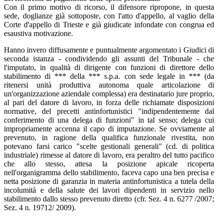
Con il primo motivo di ricorso, il difensore ripropone, in questa
sede, doglianze già sottoposte, con l'atto d'appello, al vaglio della
Corte d'appello di Trieste e già giudicate infondate con congrua ed
esaustiva motivazione.
Hanno invero diffusamente e puntualmente argomentato i Giudici di
seconda istanza - condividendo gli assunti del Tribunale - che
l'imputato, in qualità di dirigente con funzioni di direttore dello
stabilimento di *** della *** s.p.a. con sede legale in *** (da
ritenersi unità produttiva autonoma quale articolazione di
un'organizzazione aziendale complessa) era destinatario jure proprio,
al pari del datore di lavoro, in forza delle richiamate disposizioni
normative, del precetti antinfortunistici "indipendentemente dal
conferimento di una delega di funzioni" in tal senso; delega cui
impropriamente accenna il capo di imputazione. Se ovviamente al
prevenuto, in ragione della qualifica funzionale rivestita, non
potevano farsi carico "scelte gestionali generali" (cd. di politica
industriale) rimesse al datore di lavoro, era peraltro del tutto pacifico
che allo stesso, attesa la posizione apicale ricoperta
nell'organigramma dello stabilimento, faceva capo una ben precisa e
netta posizione di garanzia in materia antinfortunistica a tutela della
incolumità e della salute dei lavori dipendenti in servizio nello
stabilimento dallo stesso prevenuto diretto (cfr. Sez. 4 n. 6277 /2007;
Sez. 4 n. 19712/ 2009).