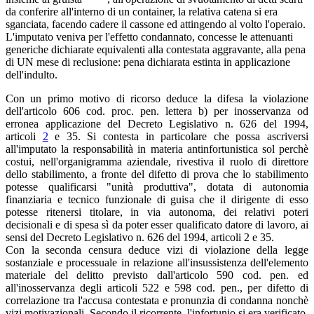
da conferire all'interno di un container, la relativa catena si era
sganciata, facendo cadere il cassone ed attingendo al volto l'operaio.
L'imputato veniva per l'effetto condannato, concesse le attenuanti
generiche dichiarate equivalenti alla contestata aggravante, alla pena
di UN mese di reclusione: pena dichiarata estinta in applicazione
dell'indulto.
Con un primo motivo di ricorso deduce la difesa la violazione
dell'articolo 606 cod. proc. pen. lettera b) per inosservanza od
erronea applicazione del Decreto Legislativo n. 626 del 1994,
articoli
2
e 35. Si contesta in particolare che possa ascriversi
all'imputato la responsabilità in materia antinfortunistica sol perchè
costui, nell'organigramma aziendale, rivestiva il ruolo di direttore
dello stabilimento, a fronte del difetto di prova che lo stabilimento
potesse qualificarsi "unità produttiva", dotata di autonomia
finanziaria e tecnico funzionale di guisa che il dirigente di esso
potesse ritenersi titolare, in via autonoma, dei relativi poteri
decisionali e di spesa sì da poter esser qualificato datore di lavoro, ai
sensi del Decreto Legislativo n. 626 del 1994, articoli 2 e 35.
Con la seconda censura deduce vizi di violazione della legge
sostanziale e processuale in relazione all'insussistenza dell'elemento
materiale del delitto previsto dall'articolo 590 cod. pen. ed
all'inosservanza degli articoli 522 e 598 cod. pen., per difetto di
correlazione tra l'accusa contestata e pronunzia di condanna nonchè
vizi motivazionali. Secondo il ricorrente, l'infortunio si era verificato,