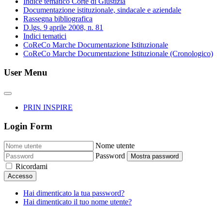
Indice tematico Corte di Giustizia
Documentazione istituzionale, sindacale e aziendale
Rassegna bibliografica
D.lgs. 9 aprile 2008, n. 81
Indici tematici
CoReCo Marche Documentazione Istituzionale
CoReCo Marche Documentazione Istituzionale (Cronologico)
User Menu
PRIN INSPIRE
Login Form
Nome utente
Password
Mostra password
Ricordami
Accesso
Hai dimenticato la tua password?
Hai dimenticato il tuo nome utente?