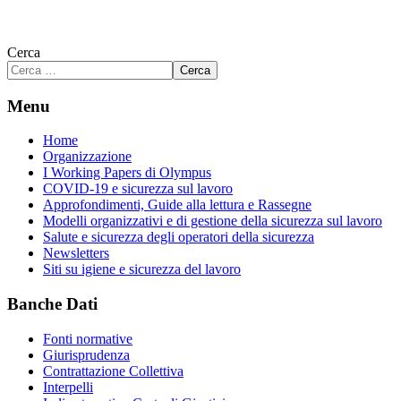
Cerca
Cerca
Menu
Home
Organizzazione
I Working Papers di Olympus
COVID-19 e sicurezza sul lavoro
Approfondimenti, Guide alla lettura e Rassegne
Modelli organizzativi e di gestione della sicurezza sul lavoro
Salute e sicurezza degli operatori della sicurezza
Newsletters
Siti su igiene e sicurezza del lavoro
Banche Dati
Fonti normative
Giurisprudenza
Contrattazione Collettiva
Interpelli