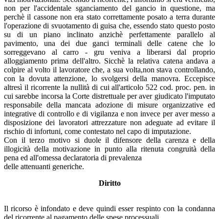
non per l'accidentale sganciamento del gancio in questione, ma
perchè il cassone non era stato correttamente posato a terra durante
l'operazione di svuotamento di guisa che, essendo stato questo posto
su di un piano inclinato anzichè perfettamente parallelo al
pavimento, una dei due ganci terminali delle catene che lo
sorreggevano al carro - gru veniva a liberarsi dal proprio
alloggiamento prima dell'altro. Sicchè la relativa catena andava a
colpire al volto il lavoratore che, a sua volta,non stava controllando,
con la dovuta attenzione, lo svolgersi della manovra. Eccepisce
altresì il ricorrente la nullità di cui all'articolo 522 cod. proc. pen. in
cui sarebbe incorsa la Corte distrettuale per aver giudicato l'imputato
responsabile della mancata adozione di misure organizzative ed
integrative di controllo e di vigilanza e non invece per aver messo a
disposizione dei lavoratori attrezzature non adeguate ad evitare il
rischio di infortuni, come contestato nel capo di imputazione.
Con il terzo motivo si duole il difensore della carenza e della
illogicità della motivazione in punto alla ritenuta congruità della
pena ed all'omessa declaratoria di prevalenza
delle attenuanti generiche.
Diritto
Il ricorso è infondato e deve quindi esser respinto con la condanna
del ricorrente al pagamento delle spese processuali.