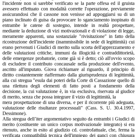
l'incidente non si sarebbe verificato se la parte offesa ed il gruista
avessero effettuato con modalità corrette l'operazione, previamente
assicurandosi che il cassone non venisse ad appoggiarsi su di un
piano inclinato di guisa da provocare lo sganciamento inopinato di
entrambe le catene di sostegno, intende in realtà prospettare,
mediante la deduzione di vizi motivazionali e di violazione di legge,
meramente apparenti, una sostanziale "rivisitazione" in fatto della
ricostruzione dell'incidente (inammissibile in sede di legittimità) cui
erano pervenuti i Giudici di merito sulla scorta dell'apprezzamento e
delle valutazioni critiche, immuni da illogicità e contraddittorietà,
delle emergenze probatorie, come già si è detto; ciò all'ovvio scopo
di escludere il contributo concausale nella produzione dell'evento,
ascritto all'imputato. Giova richiamare al riguardo, il principio di
diritto costantemente riaffermato dalla giurisprudenza di legittimità,
alla cui stregua "esula dai poteri della Corte di Cassazione quello di
una rilettura degli elementi di fatto posti a fondamento della
decisione, la cui valutazione è, in via esclusiva, riservata al giudice
di merito, senza che possa integrare il vizio di legittimità, la
mera prospettazione di una diversa, e per il ricorrente più adeguata,
valutazione delle risultanze processuali" (Cass. S. U. 30.4.1997,
Dessimone).
Alla stregua dell’iter argomentativo seguito da entrambi i Giudici di
merito (costituente un unico corpus motivazionale integrato) si era
ritenuto, anche in esito al giudizio cd. controfattuale, che, ferma la
verificata compatibilità tecnica dell'impiego dei ganci con chiusura