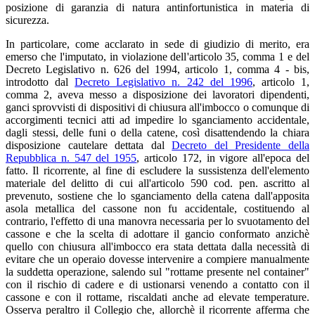
posizione di garanzia di natura antinfortunistica in materia di
sicurezza.
In particolare, come acclarato in sede di giudizio di merito, era
emerso che l'imputato, in violazione dell'articolo 35, comma 1 e del
Decreto Legislativo n. 626 del 1994, articolo 1, comma 4 - bis,
introdotto dal
Decreto Legislativo n. 242 del 1996
, articolo 1,
comma 2, aveva messo a disposizione dei lavoratori dipendenti,
ganci sprovvisti di dispositivi di chiusura all'imbocco o comunque di
accorgimenti tecnici atti ad impedire lo sganciamento accidentale,
dagli stessi, delle funi o della catene, così disattendendo la chiara
disposizione cautelare dettata dal
Decreto del Presidente della
Repubblica n. 547 del 1955
, articolo 172, in vigore all'epoca del
fatto. Il ricorrente, al fine di escludere la sussistenza dell'elemento
materiale del delitto di cui all'articolo 590 cod. pen. ascritto al
prevenuto, sostiene che lo sganciamento della catena dall'apposita
asola metallica del cassone non fu accidentale, costituendo al
contrario, l'effetto di una manovra necessaria per lo svuotamento del
cassone e che la scelta di adottare il gancio conformato anzichè
quello con chiusura all'imbocco era stata dettata dalla necessità di
evitare che un operaio dovesse intervenire a compiere manualmente
la suddetta operazione, salendo sul "rottame presente nel container"
con il rischio di cadere e di ustionarsi venendo a contatto con il
cassone e con il rottame, riscaldati anche ad elevate temperature.
Osserva peraltro il Collegio che, allorchè il ricorrente afferma che