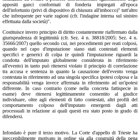
appositi ganci conformati di fonderia impiegati all'epoca
dell'infortunio (privi di dispositivo di chiusura all'imbocco)" tutt'altro
che infrequente per varie ragioni (cfr. l'indagine interna sul sinistro
effettuata dalla società)".
Costituisce invero principio di diritto costantemente riaffermato dalla
giurisprudenza di legittimità (cfr. Sez. 4 n. 38818/2005; Sez. 4 n.
35666/2007) quello secondo cui, nei procedimenti per reati colposi,
quando nel capo d'imputazione siano stati contestati elementi
specifici e generici di colpa (e quindi l'imputazione riguardi la
condotta dell'imputato globalmente considerata in riferimento
all'evento) in tanto può ritenersi violato il principio di correlazione
tra accusa e sentenza in quanto la causazione dell'evento venga
contestata in riferimento ad una singola specifica ipotesi colposa e la
responsabilità venga invece affermata in riferimento ad un'ipotesi
differente. In caso contrario (come nella concreta fattispecie in
esame) deve ritenersi legittimamente consentito al giudice
individuare, oltre agli elementi di fatto contestati, altri profili del
comportamento colposo dell'imputato emergenti dagli atti
processuali in relazione ai quali questi era stato posto in grado di
difendersi.
Infondato è pure il terzo motivo. La Corte d'appello di Trieste ha
ineccepibilmente motivato in ordine sia alla congruità della pena