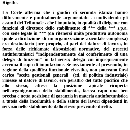
Rigetto.
La Corte afferma che i giudici di seconda istanza hanno
diffusamente e puntualmente argomentato - condividendo gli
assunti del Tribunale - che l'imputato, in qualità di dirigente con
funzioni di direttore dello stabilimento di *** della *** s.p.a.
con sede legale in *** (da ritenersi unità produttiva autonoma
quale articolazione di un'organizzazione aziendale complessa)
era destinatario jure proprio, al pari del datore di lavoro, in
forza delle richiamate disposizioni normative, del precetti
antinfortunistici "indipendentemente dal conferimento di una
delega di funzioni" in tal senso; delega cui impropriamente
accenna il capo di imputazione. Se ovviamente al prevenuto, in
ragione della qualifica funzionale rivestita, non potevano farsi
carico "scelte gestionali generali" (cd. di politica industriale)
rimesse al datore di lavoro, era peraltro del tutto pacifico che
allo stesso, attesa la posizione apicale ricoperta
nell'organigramma dello stabilimento, faceva capo una ben
precisa e netta posizione di garanzia in materia antinfortunistica
a tutela della incolumità e della salute dei lavori dipendenti in
servizio nello stabilimento dallo stesso prevenuto diretto.