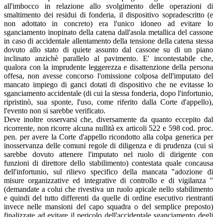
all'imbocco in relazione allo svolgimento delle operazioni di
smaltimento dei residui di fonderia, il dispositivo sopradescritto (e
non adottato in concreto) era l'unico idoneo ad evitare lo
sganciamento inopinato della catena dall'asola metallica del cassone
in caso di accidentale allentamento della tensione della catena stessa
dovuto allo stato di quiete assunto dal cassone su di un piano
inclinato anzichè parallelo al pavimento. E' incontestabile che,
qualora con la imprudente leggerezza e disattenzione della persona
offesa, non avesse concorso l'omissione colposa dell'imputato del
mancato impiego di ganci dotati di dispositivo che ne evitasse lo
sganciamento accidentale (di cui la stessa fonderia, dopo l'infortunio,
ripristinò, sua sponte, l'uso, come riferito dalla Corte d'appello),
l'evento non si sarebbe verificato.
Deve inoltre osservarsi che, diversamente da quanto eccepito dal
ricorrente, non ricorre alcuna nullità ex articoli 522 e 598 cod. proc.
pen. per avere la Corte d'appello ricondotto alla colpa generica per
inosservanza delle comuni regole di diligenza e di prudenza (cui si
sarebbe dovuto attenere l'imputato nel ruolo di dirigente con
funzioni di direttore dello stabilimento) contestata quale concausa
dell'infortunio, sul rilievo specifico della mancata "adozione di
misure organizzative ed integrative di controllo e di vigilanza "
(demandate a colui che rivestiva un ruolo apicale nello stabilimento
e quindi del tutto differenti da quelle di ordine esecutivo rientranti
invece nelle mansioni del capo squadra o del semplice preposto)
finalizzate ad evitare il pericolo dell'accidentale sganciamento degli