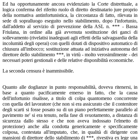
Ed ha opportunamente ancora evidenziato la Corte distrettuale, a
logica conferma del riferito ruolo di diretto destinatario jure proprio
della normativa antinfortunistica, la circostanza di fatto, rilevata in
sede di sopralluogo eseguito nello stabilimento, dopo l'infortunio,
dall'addetto al servizio di prevenzione della ASL n. *** - Bassa
Friulana, in ordine alla già avvenuta sostituzione dei ganci di
sollevamento (rivelatisi inadeguati agli effetti della salvaguardia della
incolumità degli operai) con quelli dotati di dispositivo automatico di
chiusura all'imbocco; sostituzione attuata ad iniziativa autonoma del
direttore dello stabilimento ***, in virtù - molto verosimilmente - dei
necessari poteri gestionali e delle relative disponibilità economiche.
La seconda censura è inammissibile.
Quanto alle doglianze in punto responsabilità, doveva ritenersi, in
base a quanto pacificamente emerso in fatto, che la causa
dell'infortunio risalisse, a titolo di colpa quantomeno concorrente
con quella del lavoratore (che non si era assicurato che il contenitore
degli scarti si fosse posato su di un piano perfettamente parallelo al
pavimento ne' si era tenuto, nella fase di svuotamento, a distanza di
sicurezza dallo stesso e che non aveva indossato l'elmetto di
protezione) anche alla condotta genericamente e specificamente
colposa, contestata all'imputato, che, in qualità di dirigente con
mansioni di direttore dello stabilimento di ***, rivestiva ex lege una