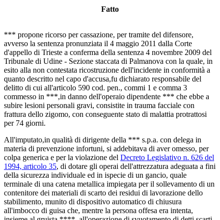
Fatto
*** propone ricorso per cassazione, per tramite del difensore,
avverso la sentenza pronunziata il 4 maggio 2011 dalla Corte
d'appello di Trieste a conferma della sentenza 4 novembre 2009 del
Tribunale di Udine - Sezione staccata di Palmanova con la quale, in
esito alla non contestata ricostruzione dell'incidente in conformità a
quanto descritto nel capo d'accusa,fu dichiarato responsabile del
delitto di cui all'articolo 590 cod. pen., commi 1 e comma 3
commesso in ***,in danno dell'operaio dipendente *** che ebbe a
subire lesioni personali gravi, consistite in trauma facciale con
frattura dello zigomo, con conseguente stato di malattia protrattosi
per 74 giorni.
All'imputato,in qualità di dirigente della *** s.p.a. con delega in
materia di prevenzione infortuni, si addebitava di aver omesso, per
colpa generica e per la violazione del
Decreto Legislativo n. 626 del
1994, articolo 35
, di dotare gli operai dell'attrezzatura adeguata a fini
della sicurezza individuale ed in ispecie di un gancio, quale
terminale di una catena metallica impiegata per il sollevamento di un
contenitore dei materiali di scarto dei residui di lavorazione dello
stabilimento, munito di dispositivo automatico di chiusura
all'imbocco di guisa che, mentre la persona offesa era intenta,
insieme al gruista ****, all'operazione di svuotamento di detti scarti