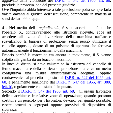
aggravato dalla violazione del
D.P.R. n. 547 del 1955, art. 68
,
precluda la prosecuzione del presente giudizio.
Ove l'imputato abbia interesse a tale preclusione potrà sempre farla
valere davanti al giudice dell'esecuzione, competente in materia ai
sensi dell'art. 669 c.p.p..
4 - Nel merito della
regiudicanda
, è stato accertato in fatto che
l'operaio S., contravvenendo alle istruzioni ricevute, ebbe ad
accedere alla zona di lavorazione della macchina trafilatrice
scavalcando la barriera di protezione, senza perciò utilizzare il
cancello apposito, dotato di un pulsante di apertura che fermava
automaticamente il funzionamento della macchina.
Proprio perché la macchina era ancora in movimento, il S. venne
colpito alla gamba da un braccio meccanico.
In linea di diritto, si deve valutare se la esistenza del cancello di
fermo macchina e della barriera di protezione alta circa un metro
configurava una misura antinfortunistica adeguata, oppure
contravveniva al precetto imposto dal
D.P.R. n. 547 del 1955, art.
68
, e penalmente sanzionato dal
D.P.R. n. 547 del 1955, art. 389,
lett. b)
, regolarmente contestato all'imputato.
Secondo il
D.P.R. n. 547 del 1955, art. 68
, "gli organi lavoratori
delle macchine e le relative zone di operazione, quando possono
costituire un pericolo per i lavoratori, devono, per quanto possibile,
essere protetti o segregati oppure provvisti di dispositivo di
sicurezza".