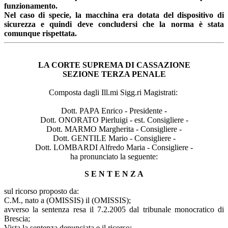
funzionamento.
Nel caso di specie, la macchina era dotata del dispositivo di
sicurezza e quindi deve concludersi che la norma è stata
comunque rispettata.
LA CORTE SUPREMA DI CASSAZIONE
SEZIONE TERZA PENALE
Composta dagli Ill.mi Sigg.ri Magistrati:
Dott. PAPA Enrico - Presidente -
Dott. ONORATO Pierluigi - est. Consigliere -
Dott. MARMO Margherita - Consigliere -
Dott. GENTILE Mario - Consigliere -
Dott. LOMBARDI Alfredo Maria - Consigliere -
ha pronunciato la seguente:
S E N T E N Z A
sul ricorso proposto da:
C.M., nato a (OMISSIS) il (OMISSIS);
avverso la sentenza resa il 7.2.2005 dal tribunale monocratico di
Brescia;
Vista la sentenza denunciata e il ricorso;