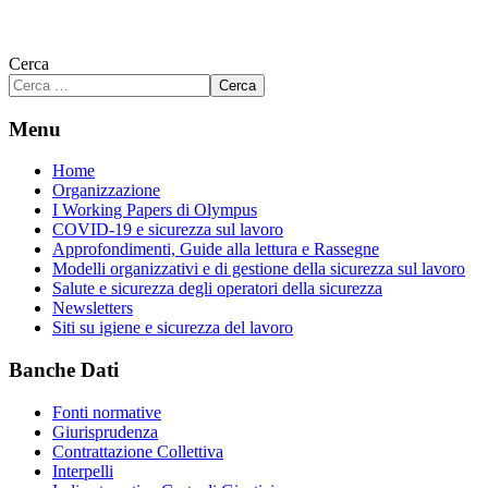
Cerca
Cerca
Menu
Home
Organizzazione
I Working Papers di Olympus
COVID-19 e sicurezza sul lavoro
Approfondimenti, Guide alla lettura e Rassegne
Modelli organizzativi e di gestione della sicurezza sul lavoro
Salute e sicurezza degli operatori della sicurezza
Newsletters
Siti su igiene e sicurezza del lavoro
Banche Dati
Fonti normative
Giurisprudenza
Contrattazione Collettiva
Interpelli