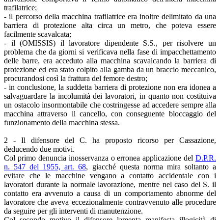
trafilatrice;
- il percorso della macchina trafilatrice era inoltre delimitato da una
barriera di protezione alta circa un metro, che poteva essere
facilmente scavalcata;
- il (OMISSIS) il lavoratore dipendente S.S., per risolvere un
problema che da giorni si verificava nella fase di impacchettamento
delle barre, era acceduto alla macchina scavalcando la barriera di
protezione ed era stato colpito alla gamba da un braccio meccanico,
procurandosi così la frattura del femore destro;
- in conclusione, la suddetta barriera di protezione non era idonea a
salvaguardare la incolumità dei lavoratori, in quanto non costituiva
un ostacolo insormontabile che costringesse ad accedere sempre alla
macchina attraverso il cancello, con conseguente bloccaggio del
funzionamento della macchina stessa.
2 - Il difensore del C. ha proposto ricorso per Cassazione,
deducendo due motivi.
Col primo denuncia inosservanza o erronea applicazione del
D.P.R.
n. 547 del 1955, art. 68
, giacché questa norma mira soltanto a
evitare che le macchine vengano a contatto accidentale con i
lavoratori durante la normale lavorazione, mentre nel caso del S. il
contatto era avvenuto a causa di un comportamento abnorme del
lavoratore che aveva eccezionalmente contravvenuto alle procedure
da seguire per gli interventi di manutenzione.
Col secondo motivo il difensore lamenta manifesta illogicità di