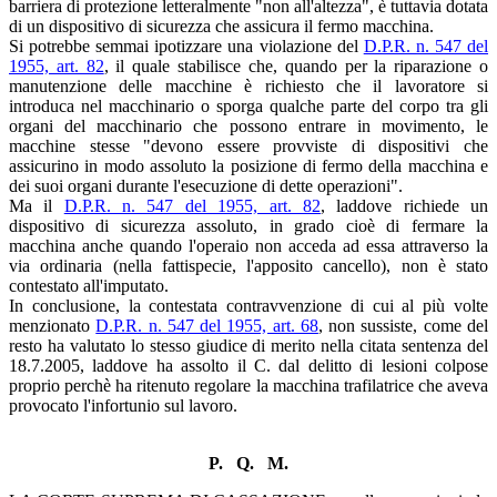
barriera di protezione letteralmente "non all'altezza", è tuttavia dotata
di un dispositivo di sicurezza che assicura il fermo macchina.
Si potrebbe semmai ipotizzare una violazione del
D.P.R. n. 547 del
1955, art. 82
, il quale stabilisce che, quando per la riparazione o
manutenzione delle macchine è richiesto che il lavoratore si
introduca nel macchinario o sporga qualche parte del corpo tra gli
organi del macchinario che possono entrare in movimento, le
macchine stesse "devono essere provviste di dispositivi che
assicurino in modo assoluto la posizione di fermo della macchina e
dei suoi organi durante l'esecuzione di dette operazioni".
Ma il
D.P.R. n. 547 del 1955, art. 82
, laddove richiede un
dispositivo di sicurezza assoluto, in grado cioè di fermare la
macchina anche quando l'operaio non acceda ad essa attraverso la
via ordinaria (nella fattispecie, l'apposito cancello), non è stato
contestato all'imputato.
In conclusione, la contestata contravvenzione di cui al più volte
menzionato
D.P.R. n. 547 del 1955, art. 68
, non sussiste, come del
resto ha valutato lo stesso giudice di merito nella citata sentenza del
18.7.2005, laddove ha assolto il C. dal delitto di lesioni colpose
proprio perchè ha ritenuto regolare la macchina trafilatrice che aveva
provocato l'infortunio sul lavoro.
P. Q. M.