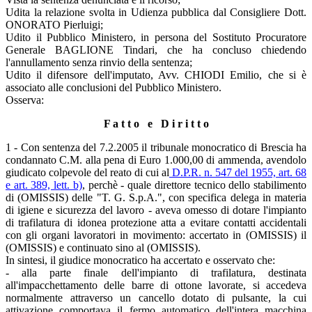
Udita la relazione svolta in Udienza pubblica dal Consigliere Dott.
ONORATO Pierluigi;
Udito il Pubblico Ministero, in persona del Sostituto Procuratore
Generale BAGLIONE Tindari, che ha concluso chiedendo
l'annullamento senza rinvio della sentenza;
Udito il difensore dell'imputato, Avv. CHIODI Emilio, che si è
associato alle conclusioni del Pubblico Ministero.
Osserva:
F a t t o e D i r i t t o
1 - Con sentenza del 7.2.2005 il tribunale monocratico di Brescia ha
condannato C.M. alla pena di Euro 1.000,00 di ammenda, avendolo
giudicato colpevole del reato di cui al
D.P.R. n. 547 del 1955, art. 68
e art. 389, lett. b)
, perchè - quale direttore tecnico dello stabilimento
di (OMISSIS) delle "T. G. S.p.A.", con specifica delega in materia
di igiene e sicurezza del lavoro - aveva omesso di dotare l'impianto
di trafilatura di idonea protezione atta a evitare contatti accidentali
con gli organi lavoratori in movimento: accertato in (OMISSIS) il
(OMISSIS) e continuato sino al (OMISSIS).
In sintesi, il giudice monocratico ha accertato e osservato che:
- alla parte finale dell'impianto di trafilatura, destinata
all'impacchettamento delle barre di ottone lavorate, si accedeva
normalmente attraverso un cancello dotato di pulsante, la cui
attivazione comportava il fermo automatico dell'intera macchina