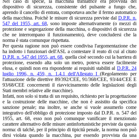
Nel caso di specie, la macchina trafilatrice era provvista del
dispositivo di sicurezza, consistente del pulsante a fungo che,
aprendo il cancello di entrata, comportava anche il fermo automatico
della macchina. Poichè le misure di sicurezza previste dal
D.P.R. n.
547 del 1955, art. 68
, sono imposte alternativamente (o mezzi di
protezione e segregazione della macchina, o dispositivi di sicurezza
che ne interrompano il funzionamento), deve concludersi che la
norma è stata comunque rispettata.
Per questa ragione non può essere condivisa l'argomentazione che
ha indotto i funzionari dell'ASL a contestare il reato di cui al citato
D.P.R. n. 547 del 1955, art. 68
, quella cioè secondo cui la barriera di
protezione, essendo alta solo un metro, poteva essere facilmente
elusa, e quindi non era rispondente ai requisiti stabiliti al
D.P.R. 24
luglio 1996, n. 459, n. 1.4.1 dell'Allegato I
(Regolamento per
l'attuazione delle direttive 89/392/CEE, 91/368/CEE, 93/44/CEE E
93/68/CEE concernenti il riavvicinamento delle legislazioni degli
Stati membri relative alle macchine).
Infatti, non solo si tratta di un requisito, richiesto per la progettazione
e la costruzione delle macchine, che non è assistito da specifica
sanzione penale; ma inoltre, se anche si vuole assumerlo come
integrativo dell'obbligo di protezione imposto dal D.P.R. n. 547 del
1955, art. 68, esso non può comunque vanificare il menzionato
carattere alternativo delle misure antinfortunistiche previste da questa
norma: di talchè, per il principio di tipicità penale, la norma non può
dirsi violata quando la macchina, pur essendo provvista da una