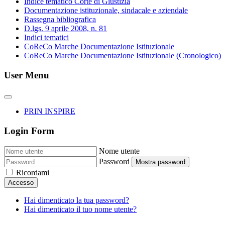
Indice tematico Corte di Giustizia
Documentazione istituzionale, sindacale e aziendale
Rassegna bibliografica
D.lgs. 9 aprile 2008, n. 81
Indici tematici
CoReCo Marche Documentazione Istituzionale
CoReCo Marche Documentazione Istituzionale (Cronologico)
User Menu
PRIN INSPIRE
Login Form
Nome utente
Password
Mostra password
Ricordami
Accesso
Hai dimenticato la tua password?
Hai dimenticato il tuo nome utente?