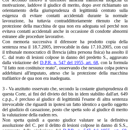
motivazione, laddove il giudice di merito, dopo aver richiamato un
orientamento della giurisprudenza di legittimità centrato sulla
esigenza di evitare contatti accidentali durante la normale
lavorazione, ha tuttavia contraddittoriamente ritenuto che la
protezione della macchina de qua non era adeguata sol perchè non
evitava contatti accidentali anche in occasione di condotte abnormi
estranee alle procedure lavorative.
Con memoria successiva il difensore ha prodotto copia della
sentenza resa il 18.7.2005, irrevocabile in data 17.10.2005, con cui
il tribunale monocratico di Brescia (altra persona fisica) ha assolto il
C. dal reato di lesioni colpose in danno del predetto S., aggravato
dalla violazione del
D.P.R. n. 547 del 1955, art. 68
, con la formula
"il fatto non costituisce reato", osservando che nessuna colpa poteva
addebitarsi all'imputato, atteso che la protezione della macchina
trafilatrice de qua non era inadeguata.
3 - Va anzitutto osservato che, secondo la costante giurisprudenza di
questa Corte, ai fini del divieto del bis in idem stabilito dall'art. 649
c.p.p., è precluso al giudice di legittimità l'esame di altra sentenza
irrevocabile che riguardi in ipotesi un fatto identico a quello oggetto
del giudizio di cassazione, posto che spetta solo al giudice di merito
la valutazione della eadem res.
Non spetta quindi a questo giudice valutare se la definitiva
assoluzione del C. per il delitto di lesioni colpose in danno di S.S.,