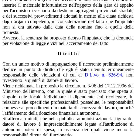
inserire il materiale infortunistico nell'oggetto della gara di appalto
per l'acquisto di vestiario da destinare agli agenti provinciali stradali,
e dei successivi provvedimenti adottati in merito alla citata richiesta
dagli organi competenti, in considerazione del fatto che l'imputato
non si era attivato dalla data della nomina fino a quella della
richiesta.
Avverso, la sentenza ha proposto ricorso l'imputato, che la denuncia
per violazione di legge e vizi nell'accertamento del fatto.
D i r i t t o
Con un unico motivo di impugnazione il ricorrente preliminarmente
deduce in punto di diritto che egli è stato ritenuto erroneamente
responsabile delle violazioni di cui al
D.L.vo n. 626-94
, non
rivestendo la qualità di datore di lavoro.
Viene richiamata in proposito la circolare n. 3-96 del 17.12.1996 del
Ministero dell'interno, con la quale è stato precisato che spetta al
singolo ente locale individuare il dipendente cui ricollegare, in
relazione alle specifiche professionalità possedute, le responsabilità
connesse al procedimento in materia di sicurezza del lavoro, nonché
l'affidamento della dotazione finanziaria autonoma.
Si afferma, quindi, che nella pubblica amministrazione la figura del
datore di lavoro è imprescindibilmente legata all'attribuzione di
autonomi poteri di spesa, in assenza dei quali viene meno la
responsabilità diretta del funzionario.