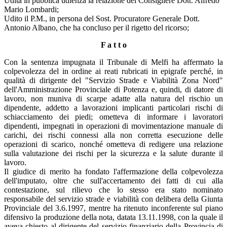
Udita in pubblica udienza la relazione del Consigliere Dott. Alfredo
Mario Lombardi;
Udito il P.M., in persona del Sost. Procuratore Generale Dott.
Antonio Albano, che ha concluso per il rigetto del ricorso;
F a t t o
Con la sentenza impugnata il Tribunale di Melfi ha affermato la
colpevolezza del in ordine ai reati rubricati in epigrafe perché, in
qualità di dirigente del "Servizio Strade e Viabilità Zona Nord"
dell'Amministrazione Provinciale di Potenza e, quindi, di datore di
lavoro, non muniva di scarpe adatte alla natura del rischio un
dipendente, addetto a lavorazioni implicanti particolari rischi di
schiacciamento dei piedi; ometteva di informare i lavoratori
dipendenti, impegnati in operazioni di movimentazione manuale di
carichi, dei rischi connessi alla non corretta esecuzione delle
operazioni di scarico, nonché ometteva di redigere una relazione
sulla valutazione dei rischi per la sicurezza e la salute durante il
lavoro.
Il giudice di merito ha fondato l'affermazione della colpevolezza
dell'imputato, oltre che sull'accertamento dei fatti di cui alla
contestazione, sul rilievo che lo stesso era stato nominato
responsabile del servizio strade e viabilità con delibera della Giunta
Provinciale del 3.6.1997, mentre ha ritenuto inconferente sul piano
difensivo la produzione della nota, datata 13.11.1998, con la quale il
aveva chiesto al dirigente del servizio finanziario della Provincia di