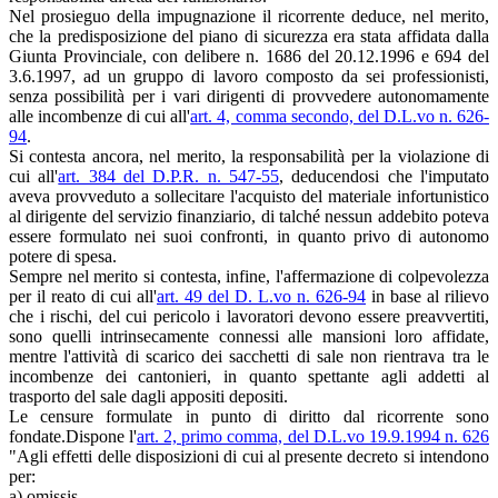
Nel prosieguo della impugnazione il ricorrente deduce, nel merito,
che la predisposizione del piano di sicurezza era stata affidata dalla
Giunta Provinciale, con delibere n. 1686 del 20.12.1996 e 694 del
3.6.1997, ad un gruppo di lavoro composto da sei professionisti,
senza possibilità per i vari dirigenti di provvedere autonomamente
alle incombenze di cui all'
art. 4, comma secondo, del D.L.vo n. 626-
94
.
Si contesta ancora, nel merito, la responsabilità per la violazione di
cui all'
art. 384 del D.P.R. n. 547-55
, deducendosi che l'imputato
aveva provveduto a sollecitare l'acquisto del materiale infortunistico
al dirigente del servizio finanziario, di talché nessun addebito poteva
essere formulato nei suoi confronti, in quanto privo di autonomo
potere di spesa.
Sempre nel merito si contesta, infine, l'affermazione di colpevolezza
per il reato di cui all'
art. 49 del D. L.vo n. 626-94
in base al rilievo
che i rischi, del cui pericolo i lavoratori devono essere preavvertiti,
sono quelli intrinsecamente connessi alle mansioni loro affidate,
mentre l'attività di scarico dei sacchetti di sale non rientrava tra le
incombenze dei cantonieri, in quanto spettante agli addetti al
trasporto del sale dagli appositi depositi.
Le censure formulate in punto di diritto dal ricorrente sono
fondate.Dispone l'
art. 2, primo comma, del D.L.vo 19.9.1994 n. 626
"Agli effetti delle disposizioni di cui al presente decreto si intendono
per:
a) omissis...