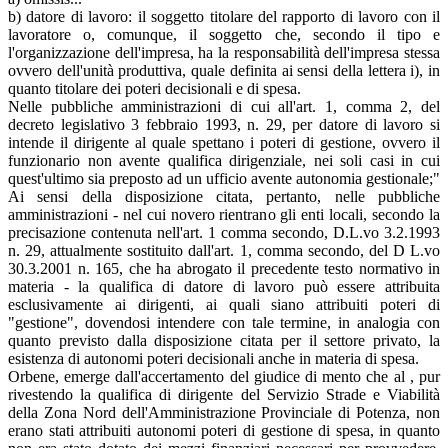
b) datore di lavoro: il soggetto titolare del rapporto di lavoro con il
lavoratore o, comunque, il soggetto che, secondo il tipo e
l'organizzazione dell'impresa, ha la responsabilità dell'impresa stessa
ovvero dell'unità produttiva, quale definita ai sensi della lettera i), in
quanto titolare dei poteri decisionali e di spesa.
Nelle pubbliche amministrazioni di cui all'art. 1, comma 2, del
decreto legislativo 3 febbraio 1993, n. 29, per datore di lavoro si
intende il dirigente al quale spettano i poteri di gestione, ovvero il
funzionario non avente qualifica dirigenziale, nei soli casi in cui
quest'ultimo sia preposto ad un ufficio avente autonomia gestionale;"
Ai sensi della disposizione citata, pertanto, nelle pubbliche
amministrazioni - nel cui novero rientrano gli enti locali, secondo la
precisazione contenuta nell'art. 1 comma secondo, D.L.vo 3.2.1993
n. 29, attualmente sostituito dall'art. 1, comma secondo, del D L.vo
30.3.2001 n. 165, che ha abrogato il precedente testo normativo in
materia - la qualifica di datore di lavoro può essere attribuita
esclusivamente ai dirigenti, ai quali siano attribuiti poteri di
"gestione", dovendosi intendere con tale termine, in analogia con
quanto previsto dalla disposizione citata per il settore privato, la
esistenza di autonomi poteri decisionali anche in materia di spesa.
Orbene, emerge dall'accertamento del giudice di mento che al , pur
rivestendo la qualifica di dirigente del Servizio Strade e Viabilità
della Zona Nord dell'Amministrazione Provinciale di Potenza, non
erano stati attribuiti autonomi poteri di gestione di spesa, in quanto