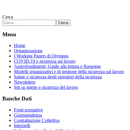
Cerca
Cerca
Menu
Home
Organizzazione
I Working Papers di Olympus
COVID-19 e sicurezza sul lavoro
Approfondimenti, Guide alla lettura e Rassegne
Modelli organizzativi e di gestione della sicurezza sul lavoro
Salute e sicurezza degli operatori della sicurezza
Newsletters
Siti su igiene e sicurezza del lavoro
Banche Dati
Fonti normative
Giurisprudenza
Contrattazione Collettiva
Interpelli