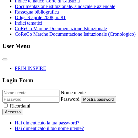
Indice tematico Corte di Giustizia
Documentazione istituzionale, sindacale e aziendale
Rassegna bibliografica
D.lgs. 9 aprile 2008, n. 81
Indici tematici
CoReCo Marche Documentazione Istituzionale
CoReCo Marche Documentazione Istituzionale (Cronologico)
User Menu
PRIN INSPIRE
Login Form
Nome utente
Password
Mostra password
Ricordami
Accesso
Hai dimenticato la tua password?
Hai dimenticato il tuo nome utente?