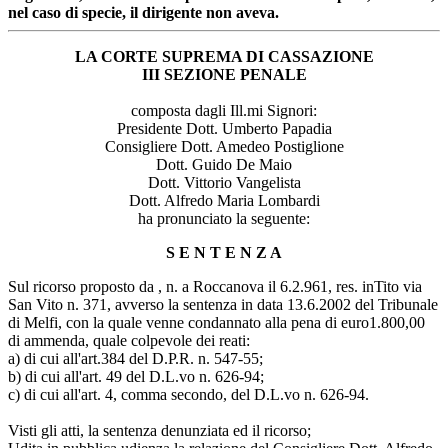
nel caso di specie, il dirigente non aveva.
LA CORTE SUPREMA DI CASSAZIONE
III SEZIONE PENALE
composta dagli Ill.mi Signori:
Presidente Dott. Umberto Papadia
Consigliere Dott. Amedeo Postiglione
Dott. Guido De Maio
Dott. Vittorio Vangelista
Dott. Alfredo Maria Lombardi
ha pronunciato la seguente:
S E N T E N Z A
Sul ricorso proposto da , n. a Roccanova il 6.2.961, res. inTito via
San Vito n. 371, avverso la sentenza in data 13.6.2002 del Tribunale
di Melfi, con la quale venne condannato alla pena di euro1.800,00
di ammenda, quale colpevole dei reati:
a) di cui all'art.384 del D.P.R. n. 547-55;
b) di cui all'art. 49 del D.L.vo n. 626-94;
c) di cui all'art. 4, comma secondo, del D.L.vo n. 626-94.
Visti gli atti, la sentenza denunziata ed il ricorso;