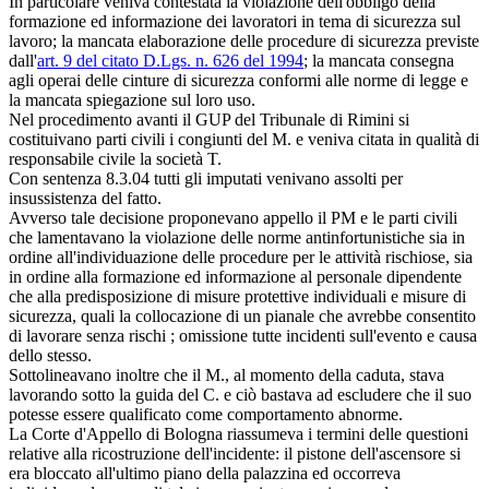
In particolare veniva contestata la violazione dell'obbligo della
formazione ed informazione dei lavoratori in tema di sicurezza sul
lavoro; la mancata elaborazione delle procedure di sicurezza previste
dall'
art. 9 del citato D.Lgs. n. 626 del 1994
; la mancata consegna
agli operai delle cinture di sicurezza conformi alle norme di legge e
la mancata spiegazione sul loro uso.
Nel procedimento avanti il GUP del Tribunale di Rimini si
costituivano parti civili i congiunti del M. e veniva citata in qualità di
responsabile civile la società T.
Con sentenza 8.3.04 tutti gli imputati venivano assolti per
insussistenza del fatto.
Avverso tale decisione proponevano appello il PM e le parti civili
che lamentavano la violazione delle norme antinfortunistiche sia in
ordine all'individuazione delle procedure per le attività rischiose, sia
in ordine alla formazione ed informazione al personale dipendente
che alla predisposizione di misure protettive individuali e misure di
sicurezza, quali la collocazione di un pianale che avrebbe consentito
di lavorare senza rischi ; omissione tutte incidenti sull'evento e causa
dello stesso.
Sottolineavano inoltre che il M., al momento della caduta, stava
lavorando sotto la guida del C. e ciò bastava ad escludere che il suo
potesse essere qualificato come comportamento abnorme.
La Corte d'Appello di Bologna riassumeva i termini delle questioni
relative alla ricostruzione dell'incidente: il pistone dell'ascensore si
era bloccato all'ultimo piano della palazzina ed occorreva