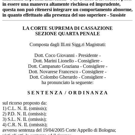
in essere una manovra altamente rischiosa ed imprudente,
questa non può ritenersi integrare un comportamento abnorme,
in quanto effettuato alla presenza del suo superiore - Sussiste
LA CORTE SUPREMA DI CASSAZIONE
SEZIONE QUARTA PENALE
Composta dagli Ill.mi Sigg.ri Magistrati:
Dott. Coco Giovanni - Presidente -
Dott. Marini Lionello - Consigliere -
Dott. Campanato Graziana - Consigliere -
Dott. Novarese Francesco - Consigliere -
Dott. Colombo Gherardo - Consigliere -
ha pronunciato la seguente:
S E N T E N Z A / O R D I N A N Z A
sul ricorso proposto da:
1) C.L. N. IL (omissis);
2) P.D. N. IL (omissis);
3) S.L. N. IL (omissis);
4) C.R. N. IL (omissis);
avverso sentenza del 19/04/2005 Corte Appello di Bologna;