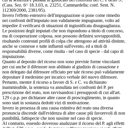
(Cass. Sez. 6^ 18.3.03, n. 23251, Cammardella; conf. Sent. N.
112369/2000, 2381/95).
Invero l'effetto estensivo dell'impugnazione si pone come rimedio
nei confronti dell'imputato non validamente impugnante, volto ad
impedire il verificarsi di situazioni di ingiustificata disuguaglianza.
Le posizioni degli imputati che non rispondono a titolo di concorso,
ma di cooperazione colposa, non possono definirsi sovrapponibili,
risultando contestati profili di colpa che attengono ad attività distinte,
anche se connesse e tutte influenti sull'evento, ed a titoli di
responsabilità diverse, come risulta - nel caso di specie - dal capo di
imputazione.
Quanto al deposito del ricorso non sono previste forme vincolanti
per cui anche il difensore non abilitato al giudizio di cassazione e
non delegato dal difensore officiato per tale ricorso può validamente
depositare il medesimo per incarico verbale del nuovo difensore.
Pertanto, mentre il ricorso a favore di S. e C. va dichiarato
inammissibile, la sentenza va annullata nei confronti del P. per
prescrizione del reato, non ravvisandosi i presupposti di cui all'art.
129 c.p.p. per dichiarare altre cause di proscioglimento, in quanto
sono stati in sostanza dedotti vizi di motivazione.
Invero in presenza di una causa estintiva del reato una diversa
pronuncia discende dall'evidenza di altre cause più favorevoli di non
punibilità, fattispecie che non sussiste nel caso di specie.
Al contrario, essendo doveroso analizzare il ricorso del P. agli effetti