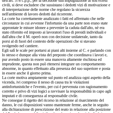
dell'art. 578 c.p.p., per la decisione sull'impugnazione ai soli effetti
civili, si deve escludere che sussistano i dedotti vizi di motivazione e
di interpretazione delle norme che regolano la sicurezza
nell'ambiente di lavoro dedotti dal ricorrente.
La corte ha correttamente analizzato i fatti ed affermato che nelle
circostanze in cui avvenne l'infortunio da una parte non erano state
approntate le misure idonee a prevenire la caduta dall'alto, nè era
stato rifornito ed imposto ai lavoratori l'uso di presidi individuali e
dall'altra che il M. operò non con decisione unilaterale, tanto da
porsi al di fuori del contesto delle operazioni che si stavano
svolgendo nel cantiere.
Egli salì le scale per portarsi ai piani alti insieme al C. e parlando con
lo stesso e dunque alla vista del preposto che coordinava i lavori e,
pur avendo posto in essere una manovra altamente rischiosa ed
imprudente, questa non può ritenersi integrare un comportamento
abnorme, in quanto effettuato alla presenza del suo superiore e posta
in essere anche il giorno prima.
La corte motiva ampiamente sul punto ed analizza ogni aspetto della
vicenda, ivi compreso il nesso di causa tra le violazioni
antinfortunistiche e l'evento, per cui è pervenuta con ragionamento
corretto e privo di vizi logici a ravvisare la responsabilità in capo agli
imputati e di conseguenza al responsabile civile.
Ne consegue il rigetto del ricorso in relazione al risarcimento del
danno, le cui disposizioni vanno mantenute ferme, anche in seguito
alla dichiarazione di prescrizione del reato in relazione alla posizione