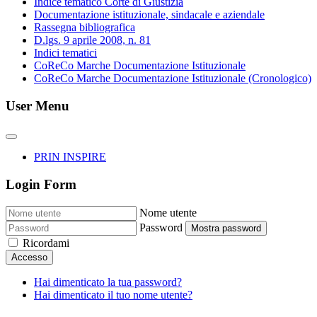
Indice tematico Corte di Giustizia
Documentazione istituzionale, sindacale e aziendale
Rassegna bibliografica
D.lgs. 9 aprile 2008, n. 81
Indici tematici
CoReCo Marche Documentazione Istituzionale
CoReCo Marche Documentazione Istituzionale (Cronologico)
User Menu
PRIN INSPIRE
Login Form
Nome utente
Password
Mostra password
Ricordami
Accesso
Hai dimenticato la tua password?
Hai dimenticato il tuo nome utente?