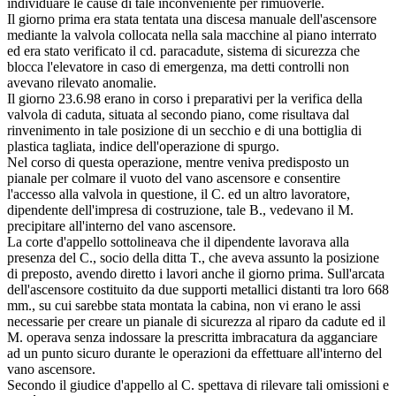
individuare le cause di tale inconveniente per rimuoverle.
Il giorno prima era stata tentata una discesa manuale dell'ascensore
mediante la valvola collocata nella sala macchine al piano interrato
ed era stato verificato il cd. paracadute, sistema di sicurezza che
blocca l'elevatore in caso di emergenza, ma detti controlli non
avevano rilevato anomalie.
Il giorno 23.6.98 erano in corso i preparativi per la verifica della
valvola di caduta, situata al secondo piano, come risultava dal
rinvenimento in tale posizione di un secchio e di una bottiglia di
plastica tagliata, indice dell'operazione di spurgo.
Nel corso di questa operazione, mentre veniva predisposto un
pianale per colmare il vuoto del vano ascensore e consentire
l'accesso alla valvola in questione, il C. ed un altro lavoratore,
dipendente dell'impresa di costruzione, tale B., vedevano il M.
precipitare all'interno del vano ascensore.
La corte d'appello sottolineava che il dipendente lavorava alla
presenza del C., socio della ditta T., che aveva assunto la posizione
di preposto, avendo diretto i lavori anche il giorno prima. Sull'arcata
dell'ascensore costituito da due supporti metallici distanti tra loro 668
mm., su cui sarebbe stata montata la cabina, non vi erano le assi
necessarie per creare un pianale di sicurezza al riparo da cadute ed il
M. operava senza indossare la prescritta imbracatura da agganciare
ad un punto sicuro durante le operazioni da effettuare all'interno del
vano ascensore.
Secondo il giudice d'appello al C. spettava di rilevare tali omissioni e