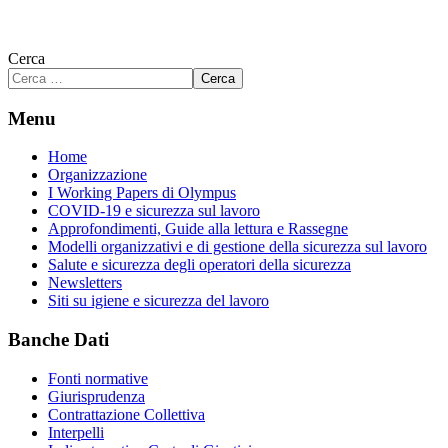
Cerca
Cerca
Menu
Home
Organizzazione
I Working Papers di Olympus
COVID-19 e sicurezza sul lavoro
Approfondimenti, Guide alla lettura e Rassegne
Modelli organizzativi e di gestione della sicurezza sul lavoro
Salute e sicurezza degli operatori della sicurezza
Newsletters
Siti su igiene e sicurezza del lavoro
Banche Dati
Fonti normative
Giurisprudenza
Contrattazione Collettiva
Interpelli