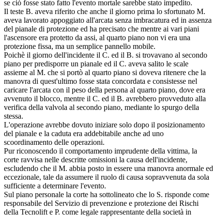
se ciò fosse stato fatto l'evento mortale sarebbe stato impedito.
Il teste B. aveva riferito che anche il giorno prima lo sfortunato M.
aveva lavorato appoggiato all'arcata senza imbracatura ed in assenza
del pianale di protezione ed ha precisato che mentre ai vari piani
l'ascensore era protetto da assi, al quarto piano non vi era una
protezione fissa, ma un semplice pannello mobile.
Poichè il giorno dell'incidente il C. ed il B. si trovavano al secondo
piano per predisporre un pianale ed il C. aveva salito le scale
assieme al M. che si portò al quarto piano si doveva ritenere che la
manovra di quest'ultimo fosse stata concordata e consistesse nel
caricare l'arcata con il peso della persona al quarto piano, dove era
avvenuto il blocco, mentre il C. ed il B. avrebbero provveduto alla
verifica della valvola al secondo piano, mediante lo spurgo della
stessa.
L'operazione avrebbe dovuto iniziare solo dopo il posizionamento
del pianale e la caduta era addebitabile anche ad uno
scoordinamento delle operazioni.
Pur riconoscendo il comportamento imprudente della vittima, la
corte ravvisa nelle descritte omissioni la causa dell'incidente,
escludendo che il M. abbia posto in essere una manovra anormale ed
eccezionale, tale da assumere il ruolo di causa sopravvenuta da sola
sufficiente a determinare l'evento.
Sul piano personale la corte ha sottolineato che lo S. risponde come
responsabile del Servizio di prevenzione e protezione dei Rischi
della Tecnolift e P. come legale rappresentante della società in