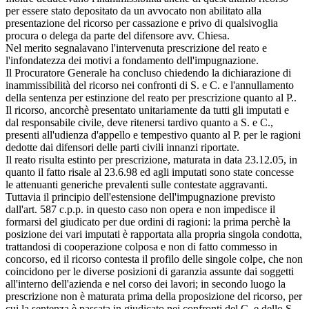
per essere stato depositato da un avvocato non abilitato alla
presentazione del ricorso per cassazione e privo di qualsivoglia
procura o delega da parte del difensore avv. Chiesa.
Nel merito segnalavano l'intervenuta prescrizione del reato e
l'infondatezza dei motivi a fondamento dell'impugnazione.
Il Procuratore Generale ha concluso chiedendo la dichiarazione di
inammissibilità del ricorso nei confronti di S. e C. e l'annullamento
della sentenza per estinzione del reato per prescrizione quanto al P..
Il ricorso, ancorchè presentato unitariamente da tutti gli imputati e
dal responsabile civile, deve ritenersi tardivo quanto a S. e C.,
presenti all'udienza d'appello e tempestivo quanto al P. per le ragioni
dedotte dai difensori delle parti civili innanzi riportate.
Il reato risulta estinto per prescrizione, maturata in data 23.12.05, in
quanto il fatto risale al 23.6.98 ed agli imputati sono state concesse
le attenuanti generiche prevalenti sulle contestate aggravanti.
Tuttavia il principio dell'estensione dell'impugnazione previsto
dall'art. 587 c.p.p. in questo caso non opera e non impedisce il
formarsi del giudicato per due ordini di ragioni: la prima perchè la
posizione dei vari imputati è rapportata alla propria singola condotta,
trattandosi di cooperazione colposa e non di fatto commesso in
concorso, ed il ricorso contesta il profilo delle singole colpe, che non
coincidono per le diverse posizioni di garanzia assunte dai soggetti
all'interno dell'azienda e nel corso dei lavori; in secondo luogo la
prescrizione non è maturata prima della proposizione del ricorso, per
cui la sentenza è passata in giudicato nei confronti del C. e dello S..