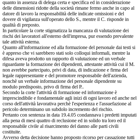
quanto in assenza di delega certa e specifica ed in considerazione
delle dimensioni ridotte della società rimane fermo anche in capo al
datore di lavoro la responsabilità delle indicate omissioni e del
dovere di vigilanza sull'operato dello S., mentre il C. risponde in
qualità di preposto.
In particolare la corte stigmatizza la mancanza di valutazione dei
rischi dei lavoratori all'esterno dell'impresa, pur essendo prevalente
tale attività esterna.
Quanto all'informazione ed alla formazione del personale dai testi si
è appreso che vi sarebbero stati solo colloqui informali, mentre la
difesa aveva prodotto un rapporto di valutazione ed un verbale
riguardante la formazione dei dipendenti, attestante attività cui il M.
non avrebbe partecipato, privi di data, di indicazione e firma del
legale rappresentante e del promotore responsabile dell'azienda,
nonchè un verbale informazione del personale dipendente su
modulo predisposto, privo di firma del P..
Secondo la corte l'attività di formazione ed informazione è
imprescindibile e fondamentale agli inizi di ogni lavoro ed anche nel
corso dell'attività lavorativa perchè l'esperienza e l'assuefazione al
pericolo determinano un subdolo incremento del rischio.
Pertanto con sentenza in data 19.4.05 condannava i predetti imputati
alla pena di mesi quattro di reclusione ed in solido tra loro ed il
responsabile civile al risarcimento del danno alle parti civili
costituite.
Avverso detta decisione hanno proposto ricorso per cassazione tutti