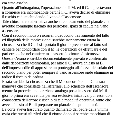
era stato assolto.
Quanto all'imbragatura, l'operazione che il M. ed il C. si prestavano
a compiere era incompatibile perchè il C. aveva deciso di eliminare
il rischio cadute chiudendo il vano dell'ascensore.
Tale chiusura era alternativa anche al collocamento del pianale che
avrebbe comunque lasciato dei pericolosi spazi di caduta nel vano
ascensore.
Con il secondo motivo i ricorrenti deducono travisamento del fatto
ed illogicità della motivazione: sarebbe storicamente errata la
circostanza che il C. si sia portato il giorno precedente al fatto sul
cantiere per concordare con il M. le operazioni da effettuare e del
pari errato che nel cantiere mancassero le cinture di sicurezza.
Queste c'erano e sarebbe documentalmente provato e confermato
dalle deposizioni testimoniali, per altro il C. aveva chiesto al B.
dell'impresa edile di apprestare un ponteggio all'altezza del solaio del
secondo piano per poter riempire il vano ascensore onde eliminare in
radice il rischio da caduta.
Errata sarebbe la circostanza che il M. concordò con il C. la sua
manovra che consistette nell'afferrarsi allo scheletro dell'ascensore,
mentre la precedente operazione analoga posta in essere dal M. il
giorno prima era avvenuta per sua esclusiva iniziativa, pur essendo a
conoscenza dell'errore e rischio di tale modalità operativa, tanto che
aveva chiesto al B. di preparare un pianale che poi non usò.
La corte aveva trascurato quanto dichiarato dal padre della vittima
ossia che questi gli riferì che il giorno dopo si sarebbe macchiato di