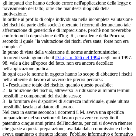
gli imputati che hanno dedotto errore nell'applicazione della legge e
travisamento del fatto, oltre che manifesta illogicità della
motivazione.
In ordine al profilo di colpa individuata nella incompleta valutazione
dei rischi da parte della società operante i ricorrenti denunciano tale
affermazione di genericità e di imprecisione, perchè non troverebbe
conforto nella deposizione dell'ing. R., consulente della Procura,
secondo il quale "la valutazione dei rischi c'era stata, forse non era
completa".
In punto di vista della violazione di norme antinfortunistiche i
ricorrenti sostengono che il
D.Lgs. n. 626 del 1994
negli anni 1997-
98, vale a dire all'epoca del fatto, non era ancora decollato
nell'applicazione pratica.
In ogni caso le norme in oggetto hanno lo scopo di abbattere i rischi
nell'ambiente di lavoro attraverso tre precisi percorsi:
1 - l'esclusione totale del rischio, quando questo possibile;
2 - la riduzione del rischio, attraverso la riduzione ai minimi termini
possibili le componenti del rischio stesso;
3 - la fornitura dei dispositivi di sicurezza individuale, quale ultima
possibilità lasciata al datore di lavoro.
Nel caso in esame secondo i ricorrenti il M. aveva una specifica
preparazione nel suo settore di lavoro per avere conseguito il
patentino cinque anni prima dell'incidente, per cui si doveva ritenere
che grazie a questa preparazione, avallata dalla commissione che lo
aveva esaminato e ritenuto idoneo, l'obbligo informativo e formativo