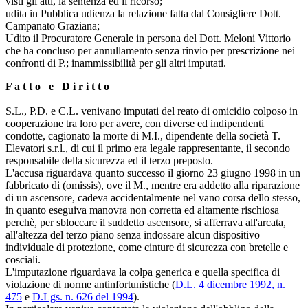
visti gli atti, la sentenza ed il ricorso;
udita in Pubblica udienza la relazione fatta dal Consigliere Dott.
Campanato Graziana;
Udito il Procuratore Generale in persona del Dott. Meloni Vittorio
che ha concluso per annullamento senza rinvio per prescrizione nei
confronti di P.; inammissibilità per gli altri imputati.
F a t t o e D i r i t t o
S.L., P.D. e C.L. venivano imputati del reato di omicidio colposo in
cooperazione tra loro per avere, con diverse ed indipendenti
condotte, cagionato la morte di M.I., dipendente della società T.
Elevatori s.r.l., di cui il primo era legale rappresentante, il secondo
responsabile della sicurezza ed il terzo preposto.
L'accusa riguardava quanto successo il giorno 23 giugno 1998 in un
fabbricato di (omissis), ove il M., mentre era addetto alla riparazione
di un ascensore, cadeva accidentalmente nel vano corsa dello stesso,
in quanto eseguiva manovra non corretta ed altamente rischiosa
perchè, per sbloccare il suddetto ascensore, si afferrava all'arcata,
all'altezza del terzo piano senza indossare alcun dispositivo
individuale di protezione, come cinture di sicurezza con bretelle e
cosciali.
L'imputazione riguardava la colpa generica e quella specifica di
violazione di norme antinfortunistiche (
D.L. 4 dicembre 1992, n.
475
e
D.Lgs. n. 626 del 1994
).