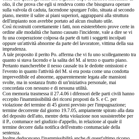
olio, il che prova che egli si rendeva conto che bisognava operare
sulla valvola di caduta, facendone spurgare l'olio, situata al secondo
piano, mentre il salire ai piani superiori, aggrapparsi alla struttura
dell'impianto non avrebbe portato ad alcun risultato utile.
Così ricostruiti correttamente i fatti, non esisterebbero prove certe in
ordine alle modalità che hanno causato l'incidente, vale a dire se vi
fu una cooperazione colposa da parte di tutti i soggetti incolpati
oppure un'attività abnorme da parte del lavoratore, vittima della sua
imprudenza.
A tale proposito il perito Po. afferma che vi fu uno scollegamento tra
quanto si stava facendo e la salita del M. al terzo o quarto piano.
Pertanto mancherebbe il nesso causale tra le dedotte omissioni e
l'evento in quanto l'attività del M. si era posta come una condotta
imprevedibile ed abnorme, apparentemente legata alle mansioni
svolte, ma in sostanza frutto di un'iniziativa personale, mai
concordata con nessuno e di nessuna utilità.
Con memoria trasmessa il 27.4.06 i difensori delle parti civili hanno
eccepito l'inammissibilità dei ricorsi proposti da S. e C. per
violazione del termine di 45 giorni previsto per l'impugnazione;
termine decorrente dal giorno 19.7.05, ampiamente spirato alla data
del deposito dell'atto, mentre detta violazione non sussisterebbe per
il P., contumace nel giudizio d'appello, in relazione al quale il
termine decorre dalla notifica dell'estratto contumaciale della
sentenza.
Inoltre deducevano l'inammissibilità anche di quest'ultimo ricorso