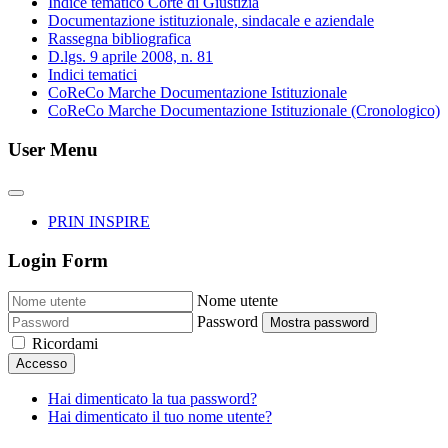
Indice tematico Corte di Giustizia
Documentazione istituzionale, sindacale e aziendale
Rassegna bibliografica
D.lgs. 9 aprile 2008, n. 81
Indici tematici
CoReCo Marche Documentazione Istituzionale
CoReCo Marche Documentazione Istituzionale (Cronologico)
User Menu
PRIN INSPIRE
Login Form
Nome utente
Password
Mostra password
Ricordami
Accesso
Hai dimenticato la tua password?
Hai dimenticato il tuo nome utente?