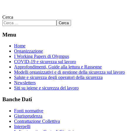
Cerca
Cerca
Menu
Home
Organizzazione
I Working Papers di Olympus
COVID-19 e sicurezza sul lavoro
Approfondimenti, Guide alla lettura e Rassegne
Modelli organizzativi e di gestione della sicurezza sul lavoro
Salute e sicurezza degli operatori della sicurezza
Newsletters
Siti su igiene e sicurezza del lavoro
Banche Dati
Fonti normative
Giurisprudenza
Contrattazione Collettiva
Interpelli