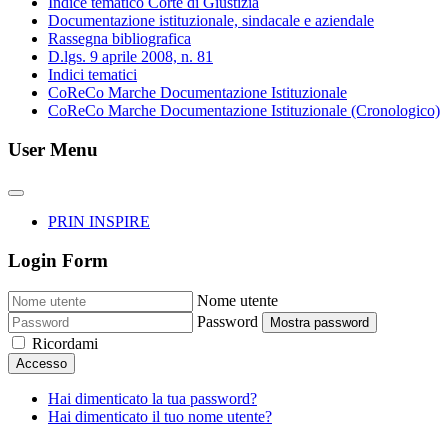
Indice tematico Corte di Giustizia
Documentazione istituzionale, sindacale e aziendale
Rassegna bibliografica
D.lgs. 9 aprile 2008, n. 81
Indici tematici
CoReCo Marche Documentazione Istituzionale
CoReCo Marche Documentazione Istituzionale (Cronologico)
User Menu
PRIN INSPIRE
Login Form
Nome utente
Password
Mostra password
Ricordami
Accesso
Hai dimenticato la tua password?
Hai dimenticato il tuo nome utente?