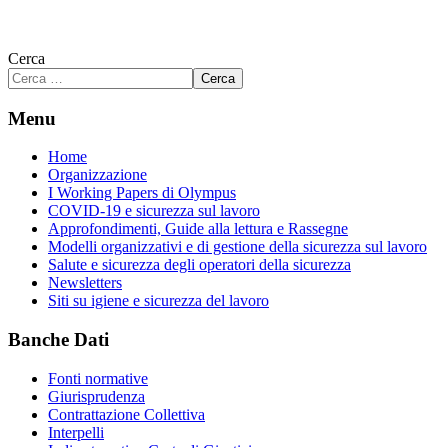
Cerca
Cerca
Menu
Home
Organizzazione
I Working Papers di Olympus
COVID-19 e sicurezza sul lavoro
Approfondimenti, Guide alla lettura e Rassegne
Modelli organizzativi e di gestione della sicurezza sul lavoro
Salute e sicurezza degli operatori della sicurezza
Newsletters
Siti su igiene e sicurezza del lavoro
Banche Dati
Fonti normative
Giurisprudenza
Contrattazione Collettiva
Interpelli