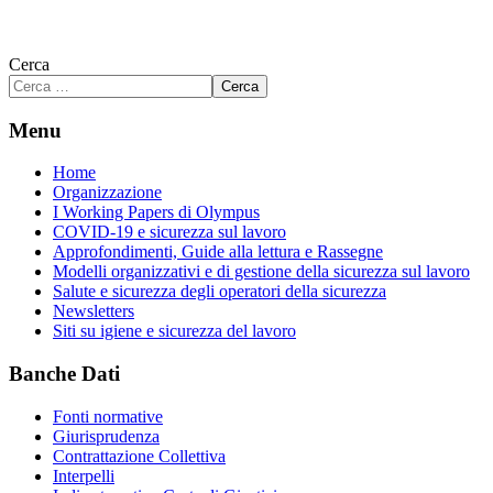
Cerca
Cerca
Menu
Home
Organizzazione
I Working Papers di Olympus
COVID-19 e sicurezza sul lavoro
Approfondimenti, Guide alla lettura e Rassegne
Modelli organizzativi e di gestione della sicurezza sul lavoro
Salute e sicurezza degli operatori della sicurezza
Newsletters
Siti su igiene e sicurezza del lavoro
Banche Dati
Fonti normative
Giurisprudenza
Contrattazione Collettiva
Interpelli