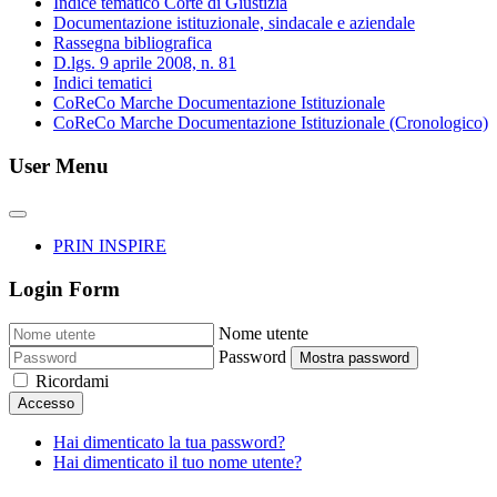
Indice tematico Corte di Giustizia
Documentazione istituzionale, sindacale e aziendale
Rassegna bibliografica
D.lgs. 9 aprile 2008, n. 81
Indici tematici
CoReCo Marche Documentazione Istituzionale
CoReCo Marche Documentazione Istituzionale (Cronologico)
User Menu
PRIN INSPIRE
Login Form
Nome utente
Password
Mostra password
Ricordami
Accesso
Hai dimenticato la tua password?
Hai dimenticato il tuo nome utente?