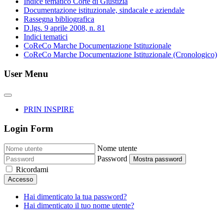
Indice tematico Corte di Giustizia
Documentazione istituzionale, sindacale e aziendale
Rassegna bibliografica
D.lgs. 9 aprile 2008, n. 81
Indici tematici
CoReCo Marche Documentazione Istituzionale
CoReCo Marche Documentazione Istituzionale (Cronologico)
User Menu
PRIN INSPIRE
Login Form
Nome utente
Password
Mostra password
Ricordami
Accesso
Hai dimenticato la tua password?
Hai dimenticato il tuo nome utente?