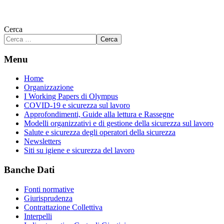
Cerca
Cerca
Menu
Home
Organizzazione
I Working Papers di Olympus
COVID-19 e sicurezza sul lavoro
Approfondimenti, Guide alla lettura e Rassegne
Modelli organizzativi e di gestione della sicurezza sul lavoro
Salute e sicurezza degli operatori della sicurezza
Newsletters
Siti su igiene e sicurezza del lavoro
Banche Dati
Fonti normative
Giurisprudenza
Contrattazione Collettiva
Interpelli