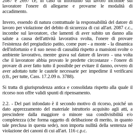
2087 e 2697 ce, in caso di infortunio sul lavoro incombe sul
lavoratore l'onere di allegarne e provarne le modalità di
accadimento.
Invero, essendo di natura contrattuale la responsabilità del datore di
lavoro per violazione del debito di sicurezza di cui all'art. 2087 c.c.,
incombe sul lavoratore, che lamenti di aver subito un danno alla
salute a causa dell'attività lavorativa svolta, l'onere di provare
l'esistenza del pregiudizio patito, come pure - a monte - la dinamica
dell'infortunio e il suo nesso di causalità rispetto a mansioni svolte o
ambiente lavorativo, mentre grava sul datore di lavoro - una volta
che il lavoratore abbia provato le predette circostanze - l'onere di
provare di aver fatto tutto il possibile per evitare il danno, ovvero di
aver adottato tutte le cautele necessarie per impedirne il verificarsi
(cfr., per tutte, Cass. 17.2.09 n. 3788).
Si tratta di giurisprudenza antica e consolidata rispetto alla quale il
ricorso non offre validi spunti di ripensamento.
2.2. - Del pari infondato è il secondo motivo di ricorso, poiché un
dato apprezzamento del materiale istruttorio acquisito agli atti, a
prescindere dalla maggiore o minore sua condivisibilità e/o
completezza (che forma oggetto di delibazione di merito, in quanto
tale preclusa in questa sede), non importa nullità della sentenza né
violazione dei canoni di cui all'art. 116 c.p.c.