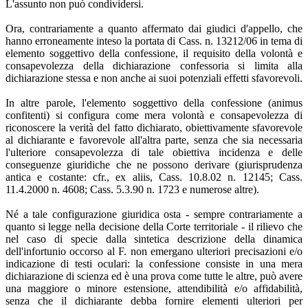
L'assunto non può condividersi.
Ora, contrariamente a quanto affermato dai giudici d'appello, che
hanno erroneamente inteso la portata di Cass. n. 13212/06 in tema di
elemento soggettivo della confessione, il requisito della volontà e
consapevolezza della dichiarazione confessoria si limita alla
dichiarazione stessa e non anche ai suoi potenziali effetti sfavorevoli.
In altre parole, l'elemento soggettivo della confessione (animus
confitenti) si configura come mera volontà e consapevolezza di
riconoscere la verità del fatto dichiarato, obiettivamente sfavorevole
al dichiarante e favorevole all'altra parte, senza che sia necessaria
l'ulteriore consapevolezza di tale obiettiva incidenza e delle
conseguenze giuridiche che ne possono derivare (giurisprudenza
antica e costante: cfr., ex aliis, Cass. 10.8.02 n. 12145; Cass.
11.4.2000 n. 4608; Cass. 5.3.90 n. 1723 e numerose altre).
Né a tale configurazione giuridica osta - sempre contrariamente a
quanto si legge nella decisione della Corte territoriale - il rilievo che
nel caso di specie dalla sintetica descrizione della dinamica
dell'infortunio occorso al F. non emergano ulteriori precisazioni e/o
indicazione di testi oculari: la confessione consiste in una mera
dichiarazione di scienza ed è una prova come tutte le altre, può avere
una maggiore o minore estensione, attendibilità e/o affidabilità,
senza che il dichiarante debba fornire elementi ulteriori per