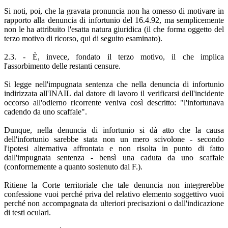
Si noti, poi, che la gravata pronuncia non ha omesso di motivare in
rapporto alla denuncia di infortunio del 16.4.92, ma semplicemente
non le ha attribuito l'esatta natura giuridica (il che forma oggetto del
terzo motivo di ricorso, qui di seguito esaminato).
2.3. - È, invece, fondato il terzo motivo, il che implica
l'assorbimento delle restanti censure.
Si legge nell'impugnata sentenza che nella denuncia di infortunio
indirizzata all'INAIL dal datore di lavoro il verificarsi dell'incidente
occorso all'odierno ricorrente veniva così descritto: "l'infortunava
cadendo da uno scaffale".
Dunque, nella denuncia di infortunio si dà atto che la causa
dell'infortunio sarebbe stata non un mero scivolone - secondo
l'ipotesi alternativa affrontata e non risolta in punto di fatto
dall'impugnata sentenza - bensì una caduta da uno scaffale
(conformemente a quanto sostenuto dal F.).
Ritiene la Corte territoriale che tale denuncia non integrerebbe
confessione vuoi perché priva del relativo elemento soggettivo vuoi
perché non accompagnata da ulteriori precisazioni o dall'indicazione
di testi oculari.