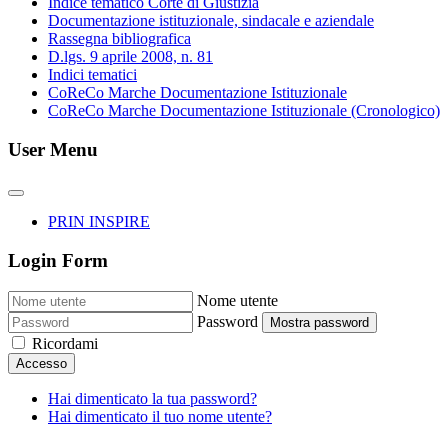
Indice tematico Corte di Giustizia
Documentazione istituzionale, sindacale e aziendale
Rassegna bibliografica
D.lgs. 9 aprile 2008, n. 81
Indici tematici
CoReCo Marche Documentazione Istituzionale
CoReCo Marche Documentazione Istituzionale (Cronologico)
User Menu
PRIN INSPIRE
Login Form
Nome utente
Password
Mostra password
Ricordami
Accesso
Hai dimenticato la tua password?
Hai dimenticato il tuo nome utente?