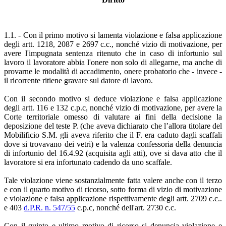
1.1. - Con il primo motivo si lamenta violazione e falsa applicazione
degli artt. 1218, 2087 e 2697 c.c., nonché vizio di motivazione, per
avere l'impugnata sentenza ritenuto che in caso di infortunio sul
lavoro il lavoratore abbia l'onere non solo di allegarne, ma anche di
provarne le modalità di accadimento, onere probatorio che - invece -
il ricorrente ritiene gravare sul datore di lavoro.
Con il secondo motivo si deduce violazione e falsa applicazione
degli artt. 116 e 132 c.p.c, nonché vizio di motivazione, per avere la
Corte territoriale omesso di valutare ai fini della decisione la
deposizione del teste P. (che aveva dichiarato che l’allora titolare del
Mobilificio S.M. gli aveva riferito che il F. era caduto dagli scaffali
dove si trovavano dei vetri) e la valenza confessoria della denuncia
di infortunio del 16.4.92 (acquisita agli atti), ove si dava atto che il
lavoratore si era infortunato cadendo da uno scaffale.
Tale violazione viene sostanzialmente fatta valere anche con il terzo
e con il quarto motivo di ricorso, sotto forma di vizio di motivazione
e violazione e falsa applicazione rispettivamente degli artt. 2709 c.c..
e 403
d.P.R. n. 547/55
c.p.c, nonché dell'art. 2730 c.c.
Con il quinto e ultimo motivo di ricorso si denuncia violazione e