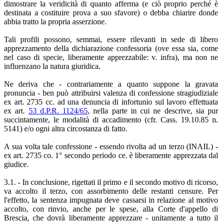
dimostrare la veridicità di quanto afferma (e ciò proprio perché è
destinata a costituire prova a suo sfavore) o debba chiarire donde
abbia tratto la propria asserzione.
Tali profili possono, semmai, essere rilevanti in sede di libero
apprezzamento della dichiarazione confessoria (ove essa sia, come
nel caso di specie, liberamente apprezzabile: v. infra), ma non ne
influenzano la natura giuridica.
Ne deriva che - contrariamente a quanto suppone la gravata
pronuncia - ben può attribuirsi valenza di confessione stragiudiziale
ex art. 2735 cc. ad una denuncia di infortunio sul lavoro effettuata
ex art.
53 d.P.R. 1124/65
, nella parte in cui ne descrive, sia pur
succintamente, le modalità di accadimento (cfr. Cass. 19.10.85 n.
5141) e/o ogni altra circostanza di fatto.
A sua volta tale confessione - essendo rivolta ad un terzo (INAIL) -
ex art. 2735 co. 1° secondo periodo ce. è liberamente apprezzata dal
giudice.
3.1. - In conclusione, rigettati il primo e il secondo motivo di ricorso,
va accolto il terzo, con assorbimento delle restanti censure. Per
l'effetto, la sentenza impugnata deve cassarsi in relazione al motivo
accolto, con rinvio, anche per le spese, alla Corte d'appello di
Brescia, che dovrà liberamente apprezzare - unitamente a tutto il