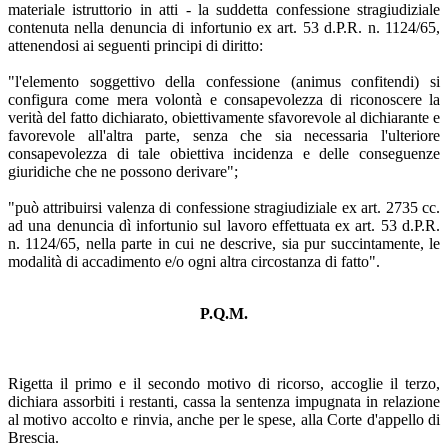
materiale istruttorio in atti - la suddetta confessione stragiudiziale
contenuta nella denuncia di infortunio ex art. 53 d.P.R. n. 1124/65,
attenendosi ai seguenti principi di diritto:
"l'elemento soggettivo della confessione (animus confitendi) si
configura come mera volontà e consapevolezza di riconoscere la
verità del fatto dichiarato, obiettivamente sfavorevole al dichiarante e
favorevole all'altra parte, senza che sia necessaria l'ulteriore
consapevolezza di tale obiettiva incidenza e delle conseguenze
giuridiche che ne possono derivare";
"può attribuirsi valenza di confessione stragiudiziale ex art. 2735 cc.
ad una denuncia dì infortunio sul lavoro effettuata ex art. 53 d.P.R.
n. 1124/65, nella parte in cui ne descrive, sia pur succintamente, le
modalità di accadimento e/o ogni altra circostanza di fatto".
P.Q.M.
Rigetta il primo e il secondo motivo di ricorso, accoglie il terzo,
dichiara assorbiti i restanti, cassa la sentenza impugnata in relazione
al motivo accolto e rinvia, anche per le spese, alla Corte d'appello di
Brescia.