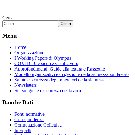
Cerca
Cerca
Menu
Home
Organizzazione
I Working Papers di Olympus
COVID-19 e sicurezza sul lavoro
Approfondimenti, Guide alla lettura e Rassegne
Modelli organizzativi e di gestione della sicurezza sul lavoro
Salute e sicurezza degli operatori della sicurezza
Newsletters
Siti su igiene e sicurezza del lavoro
Banche Dati
Fonti normative
Giurisprudenza
Contrattazione Collettiva
Interpelli