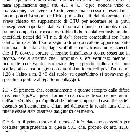
falsa applicazione degli artt. 421 e 437 c.p.c, nonché vizio di
motivazione, per avere la Corte veneziana omesso di esercitare i
propri poteri istruttori d'ufficio pur sollecitati dal ricorrente, che
aveva chiesto un supplemento di CTU per accertare se le gravi
conseguenze riportate dal F. ("trauma cranico commotivo con
frattura completa di rocca e mastoide di dx, focolai contusivi minimi
encefalici, paresi del VI n.c. di dx") fossero compatibili con l'urto
contro un ostacolo fisso a seguito di uno scivolone oppure soltanto
con una caduta dall'alto, dagli scaffali su cui si trovavano gli specchi
che il F. doveva portare al reparto imballaggio (come sostenuto in
ricorso, ove si afferma che l'infortunio si era verificato mentre il
ricorrente cercava di recuperare degli specchi collocati su uno
scaffale alto circa m. 3,60 con due ripiani intermedi posti l'uno a m.
1,20 e l'altro a m. 2,40 dal suolo: su quest'ultimo si trovavano gli
specchi da portare al reparto imballaggio).
2.1. - Si premetta che, contrariamente a quanto eccepito dalla difesa
di Allianz S.p.A., i quesiti formulati dal ricorrente sono idonei ai fini
dell'art. 366 bis c.p.c (applicabile ratione temporis al caso di specie),
essendo sufficientemente chiari nel delineare la regula iuris che si
ritiene essere stata disattesa dai giudici del merito.
Ciò detto, il primo motivo di ricorso è infondato, noto essendo per
costante giurisprudenza di questa S.C. che, proprio ex artt. 1218,