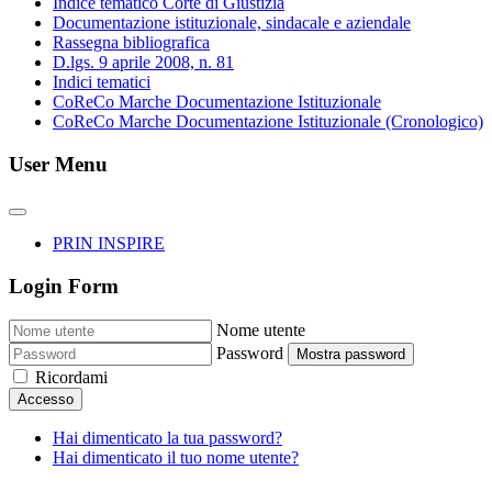
Indice tematico Corte di Giustizia
Documentazione istituzionale, sindacale e aziendale
Rassegna bibliografica
D.lgs. 9 aprile 2008, n. 81
Indici tematici
CoReCo Marche Documentazione Istituzionale
CoReCo Marche Documentazione Istituzionale (Cronologico)
User Menu
PRIN INSPIRE
Login Form
Nome utente
Password
Mostra password
Ricordami
Accesso
Hai dimenticato la tua password?
Hai dimenticato il tuo nome utente?