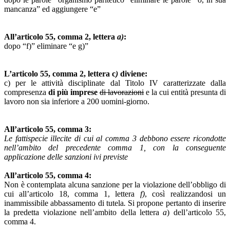
mancanza” ed aggiungere “e”
All’articolo 55, comma 2, lettera
a)
:
dopo “f)” eliminare “e g)”
L’articolo 55, comma 2, lettera c
)
diviene:
c) per le attività disciplinate dal Titolo IV caratterizzate dalla
compresenza
di più imprese
di lavorazioni
e la cui entità presunta di
lavoro non sia inferiore a 200 uomini-giorno.
All’articolo 55, comma 3:
Le fattispecie illecite di cui al comma 3 debbono essere ricondotte
nell’ambito del precedente comma 1, con la conseguente
applicazione delle sanzioni ivi previste
All’articolo 55, comma 4:
Non è contemplata alcuna sanzione per la violazione dell’obbligo di
cui all’articolo 18, comma 1, lettera
f)
, così realizzandosi un
inammissibile abbassamento di tutela
.
Si propone pertanto di inserire
la predetta violazione nell’ambito della lettera
a
) dell’articolo 55,
comma 4.