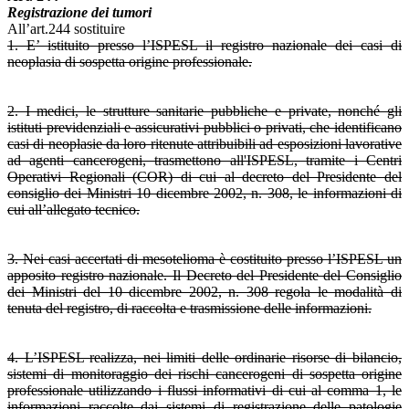
Registrazione dei tumori
All’art.244 sostituire
1. E’ istituito presso l’ISPESL il registro nazionale dei casi di
neoplasia di sospetta origine professionale.
2. I medici, le strutture sanitarie pubbliche e private, nonché gli
istituti previdenziali e assicurativi pubblici o privati, che identificano
casi di neoplasie da loro ritenute attribuibili ad esposizioni lavorative
ad agenti cancerogeni, trasmettono all'ISPESL, tramite i Centri
Operativi Regionali (COR) di cui al decreto del Presidente del
consiglio dei Ministri 10 dicembre 2002, n. 308, le informazioni di
cui all’allegato tecnico.
3. Nei casi accertati di mesotelioma è costituito presso l’ISPESL un
apposito registro nazionale. Il Decreto del Presidente del Consiglio
dei Ministri del 10 dicembre 2002, n. 308 regola le modalità di
tenuta del registro, di raccolta e trasmissione delle informazioni.
4. L’ISPESL realizza, nei limiti delle ordinarie risorse di bilancio,
sistemi di monitoraggio dei rischi cancerogeni di sospetta origine
professionale utilizzando i flussi informativi di cui al comma 1, le
informazioni raccolte dai sistemi di registrazione delle patologie