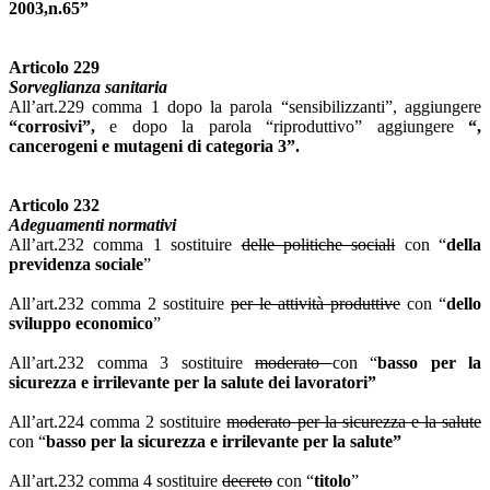
2003,n.65”
Articolo 229
Sorveglianza sanitaria
All’art.229 comma 1 dopo la parola “sensibilizzanti”, aggiungere
“corrosivi”,
e dopo la parola “riproduttivo”
aggiungere
“,
cancerogeni e mutageni di categoria 3”.
Articolo 232
Adeguamenti normativi
All’art.232 comma 1 sostituire
delle politiche sociali
con “
della
previdenza sociale
”
All’art.232 comma 2 sostituire
per le attività produttive
con “
dello
sviluppo economico
”
All’art.232 comma 3 sostituire
moderato
con “
basso per la
sicurezza e irrilevante per la salute dei lavoratori”
All’art.224 comma 2 sostituire
moderato per la sicurezza e la salute
con “
basso per la sicurezza e irrilevante per la salute”
All’art.232 comma 4 sostituire
decreto
con “
titolo
”