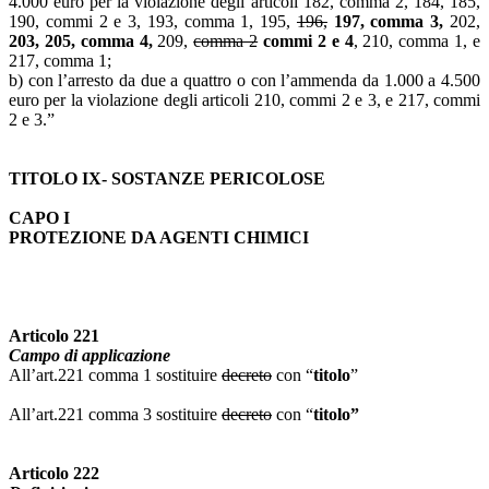
4.000 euro per la violazione degli articoli 182, comma 2, 184, 185,
190, commi 2 e 3, 193, comma 1, 195,
196,
197, comma 3,
202,
203, 205, comma 4,
209,
comma 2
commi 2 e 4
, 210, comma 1, e
217, comma 1;
b) con l’arresto da due a quattro o con l’ammenda da 1.000 a 4.500
euro per la violazione degli articoli 210, commi 2 e 3, e 217, commi
2 e 3.”
TITOLO IX- SOSTANZE PERICOLOSE
CAPO I
PROTEZIONE DA AGENTI CHIMICI
Articolo 221
Campo di applicazione
All’art.221 comma 1 sostituire
decreto
con “
titolo
”
All’art.221 comma 3 sostituire
decreto
con “
titolo”
Articolo 222