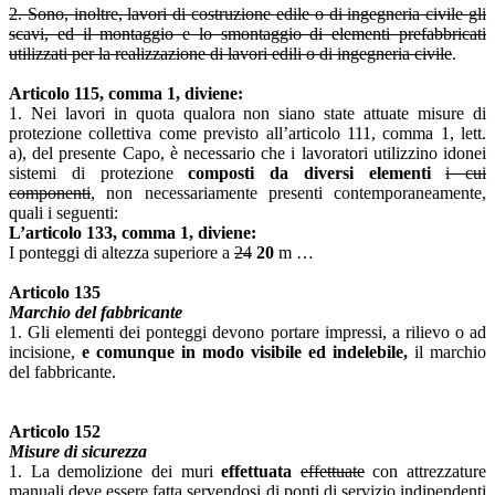
2. Sono, inoltre, lavori di costruzione edile o di ingegneria civile gli
scavi, ed il montaggio e lo smontaggio di elementi prefabbricati
utilizzati per la realizzazione di lavori edili o di ingegneria civile
.
Articolo 115, comma 1, diviene:
1. Nei lavori in quota qualora non siano state attuate misure di
protezione collettiva come previsto all’articolo 111, comma 1, lett.
a), del presente Capo, è necessario che i lavoratori utilizzino idonei
sistemi di protezione
composti da diversi elementi
i cui
componenti
, non necessariamente presenti contemporaneamente,
quali i seguenti:
L’articolo 133, comma 1, diviene:
I ponteggi di altezza superiore a
24
20
m …
Articolo 135
Marchio del fabbricante
1. Gli elementi dei ponteggi devono portare impressi, a rilievo o ad
incisione,
e comunque in modo visibile ed indelebile,
il marchio
del fabbricante.
Articolo 152
Misure di sicurezza
1. La demolizione dei muri
effettuata
effettuate
con attrezzature
manuali deve essere fatta servendosi di ponti di servizio indipendenti