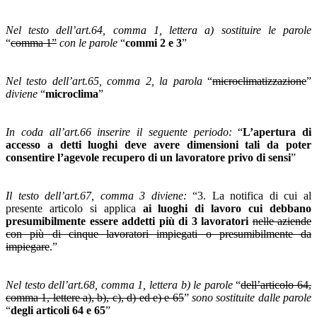
Nel testo dell’art.64, comma 1, lettera a) sostituire le parole
“
comma 1”
con le parole
“
commi 2 e 3
”
Nel testo dell’art.65, comma 2, la parola
“
microclimatizzazione
”
diviene
“
microclima
”
In coda all’art.66 inserire il seguente periodo:
“
L’apertura di
accesso a detti luoghi deve avere dimensioni tali da poter
consentire l’agevole recupero di un lavoratore privo di sensi
”
Il testo dell’art.67, comma 3 diviene:
“3. La notifica di cui al
presente articolo si applica
ai luoghi di lavoro cui debbano
presumibilmente essere addetti più di 3 lavoratori
nelle aziende
con più di cinque lavoratori impiegati o presumibilmente da
impiegare
.”
Nel testo dell’art.68, comma 1, lettera b) le parole
“
dell’articolo 64,
comma 1, lettere a), b), c), d) ed e) e 65
”
sono sostituite dalle parole
“
degli articoli 64 e 65
”