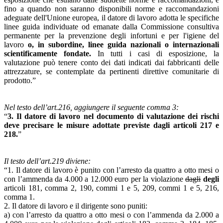
fino a quando non saranno disponibili norme e raccomandazioni
adeguate dell'Unione europea, il datore di lavoro adotta le specifiche
linee guida individuate od emanate dalla Commissione consultiva
permanente per la prevenzione degli infortuni e per l'igiene del
lavoro
o, in subordine, linee guida nazionali o internazionali
scientificamente fondate.
In tutti i casi di esposizione, la
valutazione può tenere conto dei dati indicati dai fabbricanti delle
attrezzature, se contemplate da pertinenti direttive comunitarie di
prodotto.”
Nel testo dell’art.216, aggiungere il seguente comma 3:
“
3. Il datore di lavoro nel documento di valutazione dei rischi
deve precisare le misure adottate previste dagli articoli 217 e
218.
”
Il testo dell’art.219 diviene:
“1. Il datore di lavoro è punito con l’arresto da quattro a otto mesi o
con l’ammenda da 4.000 a 12.000 euro per la violazione
dagli
degli
articoli 181, comma 2, 190, commi 1 e 5, 209, commi 1 e 5, 216,
comma 1.
2. Il datore di lavoro e il dirigente sono puniti:
a) con l’arresto da quattro a otto mesi o con l’ammenda da 2.000 a