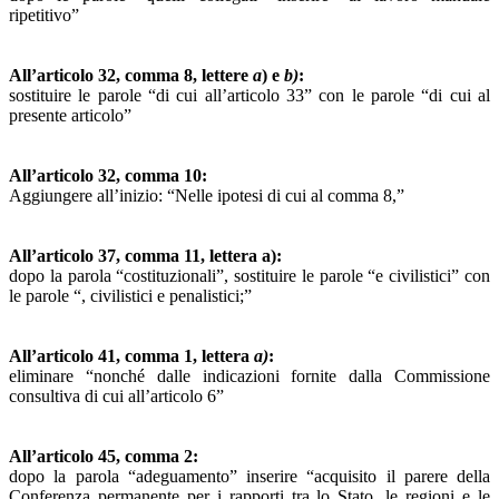
ripetitivo”
All’articolo 32, comma 8, lettere
a
) e
b)
:
sostituire le parole “di cui all’articolo 33” con le parole “di cui al
presente articolo”
All’articolo 32, comma 10:
Aggiungere all’inizio: “Nelle ipotesi di cui al comma 8,”
All’articolo 37, comma 11, lettera a):
dopo la parola “costituzionali”, sostituire le parole “e civilistici” con
le parole “, civilistici e penalistici;”
All’articolo 41, comma 1, lettera
a)
:
eliminare “nonché dalle indicazioni fornite dalla Commissione
consultiva di cui all’articolo 6”
All’articolo 45, comma 2:
dopo la parola “adeguamento” inserire “acquisito il parere della
Conferenza permanente per i rapporti tra lo Stato, le regioni e le