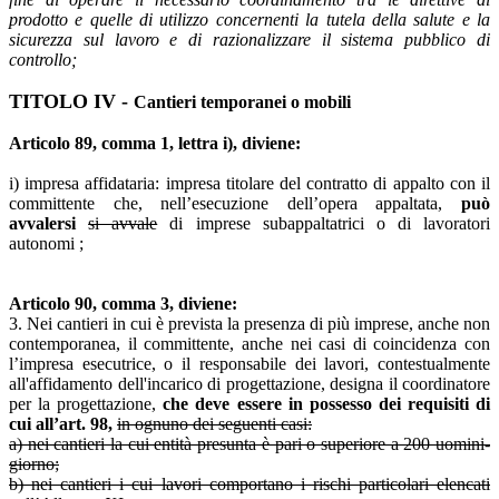
prodotto e quelle di utilizzo concernenti la tutela della salute e la
sicurezza sul lavoro e di razionalizzare il sistema pubblico di
controllo;
TITOLO IV -
Cantieri temporanei o mobili
Articolo 89, comma 1, lettra i), diviene:
i) impresa affidataria: impresa titolare del contratto di appalto con il
committente che, nell’esecuzione dell’opera appaltata,
può
avvalersi
si avvale
di imprese subappaltatrici o di lavoratori
autonomi ;
Articolo 90, comma 3, diviene:
3. Nei cantieri in cui è prevista la presenza di più imprese, anche non
contemporanea, il committente, anche nei casi di coincidenza con
l’impresa esecutrice, o il responsabile dei lavori, contestualmente
all'affidamento dell'incarico di progettazione, designa il coordinatore
per la progettazione,
che deve essere in possesso dei requisiti di
cui all’art. 98,
in ognuno dei seguenti casi:
a) nei cantieri la cui entità presunta è pari o superiore a 200 uomini-
giorno;
b) nei cantieri i cui lavori comportano i rischi particolari elencati