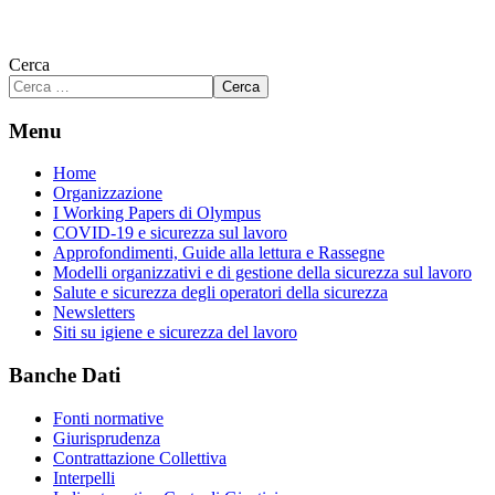
Cerca
Cerca
Menu
Home
Organizzazione
I Working Papers di Olympus
COVID-19 e sicurezza sul lavoro
Approfondimenti, Guide alla lettura e Rassegne
Modelli organizzativi e di gestione della sicurezza sul lavoro
Salute e sicurezza degli operatori della sicurezza
Newsletters
Siti su igiene e sicurezza del lavoro
Banche Dati
Fonti normative
Giurisprudenza
Contrattazione Collettiva
Interpelli