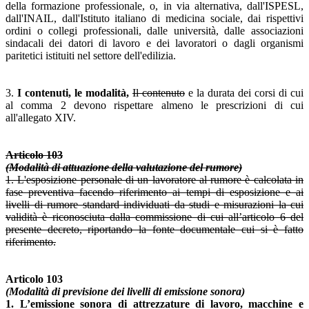
della formazione professionale, o, in via alternativa, dall'ISPESL,
dall'INAIL, dall'Istituto italiano di medicina sociale, dai rispettivi
ordini o collegi professionali, dalle università, dalle associazioni
sindacali dei datori di lavoro e dei lavoratori o dagli organismi
paritetici istituiti nel settore dell'edilizia.
3.
I contenuti, le modalità,
Il contenuto
e la durata dei corsi di cui
al comma 2 devono rispettare almeno le prescrizioni di cui
all'allegato XIV.
Articolo 103
(Modalità di attuazione della valutazione del rumore)
1. L'esposizione personale di un lavoratore al rumore è calcolata in
fase preventiva facendo riferimento ai tempi di esposizione e ai
livelli di rumore standard individuati da studi e misurazioni la cui
validità è riconosciuta dalla commissione di cui all’articolo 6 del
presente decreto, riportando la fonte documentale cui si è fatto
riferimento.
Articolo 103
(Modalità di previsione dei livelli di emissione sonora)
1. L’emissione sonora di attrezzature di lavoro, macchine e