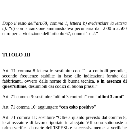
Dopo il testo dell’art.68, comma 1, lettera b) evidenziare la lettera
c): “
c)
con la sanzione amministrativa pecuniaria da 1.000 a 2.500
euro per la violazione dell’articolo 67, commi 1 e 2.”
TITOLO III
Art. 71 comma 8 lettera b: sostituire con “1. a controlli periodici,
secondo frequenze stabilite in base alle indicazioni fornite dai
fabbricanti, ovvero dalle norme di buona tecnica,
o in assenza di
quest’ultime,
desumibili dai codici di buona prassi;”
Art. 71 comma 9: sostituire “ultimi 3 controlli” con “
ultimi 3 anni
”
Art. 71 comma 10: aggiungere “
con esito positivo
”
Art. 71 comma 11: sostituire “Oltre a quanto previsto dal comma 8,
le attrezzature di lavoro riportate in allegato VII sono sottoposte a
prima verifica da parte dell’ISPESL e, successivamente, a verifiche