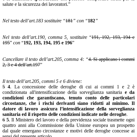
salute e la sicurezza dei lavoratori.”
Nel testo dell’art.183 sostituire “
181
” con “
182
”
Nel testo dell’art.190, comma 5, sostituire
“
191, 192, 193, 194 e
195
”
con
“
192, 193, 194, 195 e 196
”
Cancellare il testo dell’art.205, comma 4: “
4. Si applicano i commi
2, 3 e 4 dell’art.197
”
Il testo dell’art.205, commi 5 e 6 diviene:
5
4
. La concessione delle deroghe di cui ai commi 1 e 2 è
condizionata all'intensificazione della sorveglianza sanitaria
e da
condizioni che garantiscano, tenuto conto delle particolari
circostanze, che i rischi derivanti siano ridotti al minimo. Il
datore di lavoro assicura l’intensificazione della sorveglianza
sanitaria ed il rispetto delle condizioni indicate nelle deroghe
.
6
5
. Il Ministero del lavoro e della previdenza sociale trasmette ogni
quattro anni alla Commissione della Unione europea un prospetto
dal quale emergano circostanze e motivi delle deroghe concesse ai
sensi del presente articolo.