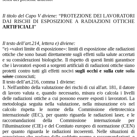
Il titolo del Capo V diviene:
“PROTEZIONE DEI LAVORATORI
DAI RISCHI DI ESPOSIZIONE A RADIAZIONI OTTICHE
ARTIFICIALI
”
Il testo dell’art.214, lettera e) diviene:
“e) «valori limite di esposizione»: limiti di esposizione alle radiazioni
ottiche che sono basati direttamente sugli effetti sulla salute accertati
e su considerazioni biologiche. Il rispetto di questi limiti garantisce
che i lavoratori esposti a sorgenti artificiali di radiazioni ottiche siano
protetti contro tutti gli effetti nocivi
sugli occhi e sulla cute
sulla
salute
conosciuti;
Il testo dell’art.216, comma 1 diviene:
1. Nell'ambito della valutazione dei rischi di cui all'art. 181, il datore
di lavoro valuta e, quando necessario, misura e/o calcola i livelli
delle radiazioni ottiche a cui possono essere esposti i lavoratori. La
metodologia seguita nella valutazione, nella misurazione e/o nel
calcolo rispetta le norme della Commissione elettrotecnica
internazionale (IEC), per quanto riguarda le radiazioni laser, e le
raccomandazioni della Commissione internazionale per
l'illuminazione (CIE) e del Comitato europeo di normazione (CEN)
per quanto riguarda le radiazioni incoerenti. Nelle situazioni di
esposizione che esulano dalle suddette norme e raccomandazioni, e