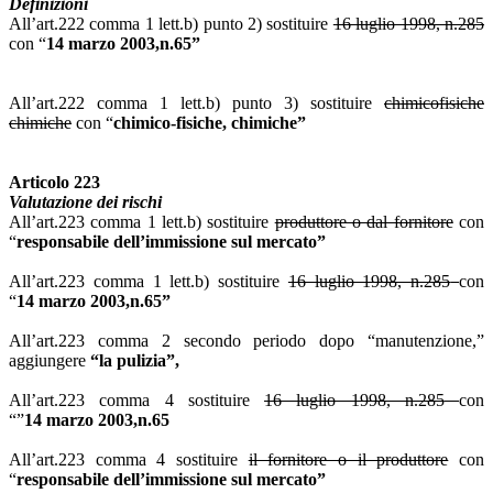
Definizioni
All’art.222 comma 1 lett.b) punto 2) sostituire
16 luglio 1998, n.285
con “
14 marzo 2003,n.65”
All’art.222 comma 1 lett.b) punto 3) sostituire
chimicofisiche
chimiche
con
“
chimico-fisiche, chimiche”
Articolo 223
Valutazione dei rischi
All’art.223 comma 1 lett.b) sostituire
produttore o dal fornitore
con
“
responsabile dell’immissione sul mercato”
All’art.223 comma 1 lett.b) sostituire
16 luglio 1998, n.285
con
“
14 marzo 2003,n.65”
All’art.223 comma 2 secondo periodo dopo “manutenzione,”
aggiungere
“la pulizia”,
All’art.223 comma 4 sostituire
16 luglio 1998, n.285
con
“”
14 marzo 2003,n.65
All’art.223 comma 4 sostituire
il fornitore o il produttore
con
“
responsabile dell’immissione sul mercato”