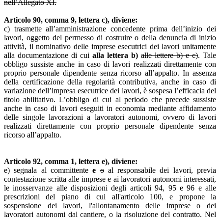
nell’Allegato XI.
Articolo 90, comma 9, lettera c), diviene:
c) trasmette all’amministrazione concedente prima dell’inizio dei
lavori, oggetto del permesso di costruire o della denuncia di inizio
attività, il nominativo delle imprese esecutrici dei lavori unitamente
alla documentazione di cui
alla lettera b)
alle lettere b) e c)
. Tale
obbligo sussiste anche in caso di lavori realizzati direttamente con
proprio personale dipendente senza ricorso all’appalto. In assenza
della certificazione della regolarità contributiva, anche in caso di
variazione dell’impresa esecutrice dei lavori, è sospesa l’efficacia del
titolo abilitativo. L’obbligo di cui al periodo che precede sussiste
anche in caso di lavori eseguiti in economia mediante affidamento
delle singole lavorazioni a lavoratori autonomi, ovvero di lavori
realizzati direttamente con proprio personale dipendente senza
ricorso all’appalto.
Articolo 92, comma 1, lettera e), diviene:
e) segnala al committente
e
o
al responsabile dei lavori, previa
contestazione scritta alle imprese e ai lavoratori autonomi interessati,
le inosservanze alle disposizioni degli articoli 94, 95 e 96 e alle
prescrizioni del piano di cui all'articolo 100, e propone la
sospensione dei lavori, l'allontanamento delle imprese o dei
lavoratori autonomi dal cantiere, o la risoluzione del contratto. Nel