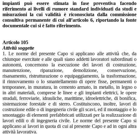
impianti può essere stimata in fase preventiva facendo
riferimento ai livelli di rumore standard individuati da studi e
misurazioni la cui validità è riconosciuta dalla commissione
consultiva permanente di cui all’articolo 6, riportando la fonte
documentale cui si è fatto riferimento.
Articolo 105
Attività soggette
1. Le norme del presente Capo si applicano alle attività che, da
chiunque esercitate e alle quali siano addetti lavoratori subordinati o
autonomi, concernono la esecuzione dei lavori di costruzione,
manutenzione, riparazione, demolizione, conservazione,
risanamento, ristrutturazione o equipaggiamento, la trasformazione,
il rinnovamento o lo smantellamento di opere fisse, permanenti o
temporanee, in muratura, in cemento armato, in metallo, in legno o
in altri materiali, comprese le linee e gli impianti elettrici, le opere
stradali, ferroviarie, idrauliche, marittime, idroelettriche, di bonifica,
sistemazione forestale e di sterro. Costituiscono, inoltre, lavori di
costruzione edile o di ingegneria civile gli scavi, ed il montaggio e lo
smontaggio di elementi prefabbricati utilizzati per la realizzazione di
lavori edili o di ingegneria civile. Le norme del presente Capo si
applicano ai lavori in quota di cui al presente Capo e ad in ogni altra
attività lavorativa.