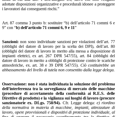
adottate disposizioni organizzative e procedurali idonee a proteggere
i lavoratori dai conseguenti rischi.”
Art. 87 comma 3 punto b: sostituire “b) dell’articolo 71 commi 6 e
9” con “
b) dell’articolo 71 commi 6, 9 e 11
”
Sanzioni:
non sono individuate sanzioni per violazioni dell’art. 77
(obblighi del datore di lavoro per la scelta dei DPI), dell’art. 80
(obblighi del datore di lavoro in merito alla messa a disposizione di
impianti elettrici, ex art. 267 DPR 547/55), art. 84 (obblighi del
datore di lavoro in merito a obblighi di protezione contro le scariche
atmosferiche, ex. art. 38 e 39 DPR 547/55).
Ciò costituirebbe un
abbassamento del livello di tutela non consentito dalla legge delega.
Osservazione: non è stata individuata la soluzione del problema
dell’interferenza tra la sorveglianza di mercato delle macchine
(procedure di accertamento della conformità ai R.E.S. delle
Direttive di prodotto) e la vigilanza sui luoghi di lavoro (procure
sanzionatorie ex. DLgs. 758/94).
Cfr. Legge delega:
e) riordino
della normativa in materia di macchine, impianti, attrezzature di
lavoro, opere provvisionali e dispositivi di protezione individuale, al
fine di operare il necessario coordinamento tra le direttive di