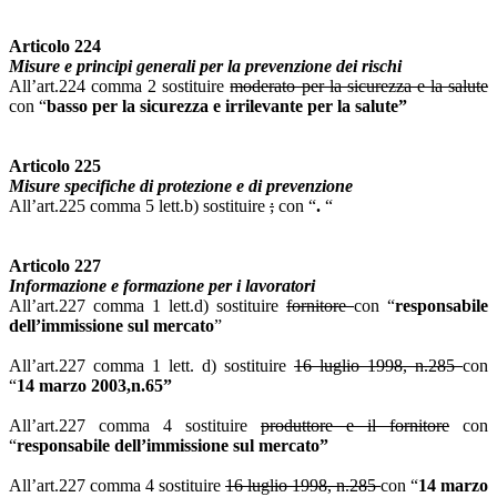
Articolo 224
Misure e principi generali per la prevenzione dei rischi
All’art.224 comma 2 sostituire
moderato per la sicurezza e la salute
con “
basso per la sicurezza e irrilevante per la salute”
Articolo 225
Misure specifiche di protezione e di prevenzione
All’art.225 comma 5 lett.b) sostituire
;
con “
.
“
Articolo 227
Informazione e formazione per i lavoratori
All’art.227 comma 1 lett.d) sostituire
fornitore
con “
responsabile
dell’immissione sul mercato
”
All’art.227 comma 1 lett. d) sostituire
16 luglio 1998, n.285
con
“
14 marzo 2003,n.65”
All’art.227 comma 4 sostituire
produttore e il fornitore
con
“
responsabile dell’immissione sul mercato”
All’art.227 comma 4 sostituire
16 luglio 1998, n.285
con “
14 marzo