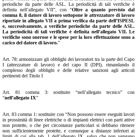
periodiche da parte delle ASL. La periodicità di tali verifiche è
definita nell’allegato VII”, con “
Oltre a quanto previsto dal
comma 8, il datore di lavoro sottopone le attrezzature di lavoro
riportate in allegato VII a prima verifica da parte dell’ISPESL
e, successivamente, a verifiche periodiche da parte delle ASL.
La periodicità di tali verifiche è definita nell’allegato VII. Le
verifiche sono onerose e le spese per la loro effettuazione sono a
carico del datore di lavoro.
”
Art. 78: armonizzare gli obblighi dei lavoratori tra la parte del Capo
I (attrezzature di lavoro) e del capo II (DPI), rimandando il
complesso degli obblighi e delle relative sanzioni agli articoli
pertinenti del Titolo I
Art. 81 comma 3: sostituire “nell’allegato tecnico” con
“
nell’allegato IX
”
Art. 83 comma 1: sostituire con “Non possono essere eseguiti lavori
in prossimità di linee elettriche o di impianti elettrici con parti attive
non protette, o che per circostanze particolari si debbano ritenere
non sufficientemente protette, e comunque a distanze inferiori ai
limiti di cui alla tab. 1 dell’allegato IX, salvo che non vengano