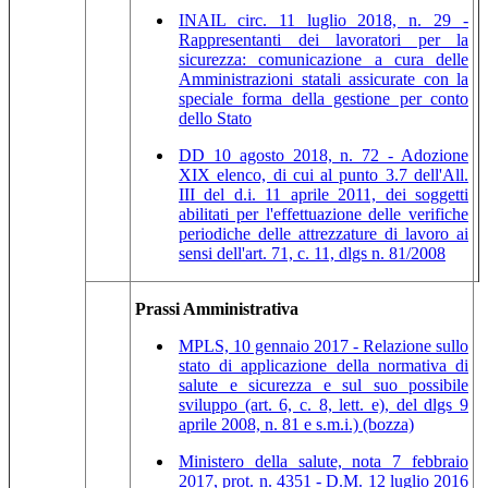
INAIL circ. 11 luglio 2018, n. 29 -
Rappresentanti dei lavoratori per la
sicurezza: comunicazione a cura delle
Amministrazioni statali assicurate con la
speciale forma della gestione per conto
dello Stato
DD 10 agosto 2018, n. 72 - Adozione
XIX elenco, di cui al punto 3.7 dell'All.
III del d.i. 11 aprile 2011, dei soggetti
abilitati per l'effettuazione delle verifiche
periodiche delle attrezzature di lavoro ai
sensi dell'art. 71, c. 11, dlgs n. 81/2008
Prassi Amministrativa
MPLS, 10 gennaio 2017 - Relazione sullo
stato di applicazione della normativa di
salute e sicurezza e sul suo possibile
sviluppo (art. 6, c. 8, lett. e), del dlgs 9
aprile 2008, n. 81 e s.m.i.) (bozza)
Ministero della salute, nota 7 febbraio
2017, prot. n. 4351 - D.M. 12 luglio 2016