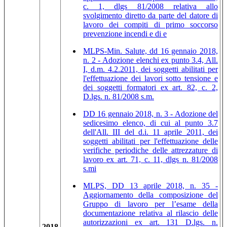
c. 1, dlgs 81/2008 relativa allo
svolgimento diretto da parte del datore di
lavoro dei compiti di primo soccorso
prevenzione incendi e di e
MLPS-Min. Salute, dd 16 gennaio 2018,
n. 2 - Adozione elenchi ex punto 3.4, All.
I, d.m. 4.2.2011, dei soggetti abilitati per
l'effettuazione dei lavori sotto tensione e
dei soggetti formatori ex art. 82, c. 2,
D.lgs. n. 81/2008 s.m.
DD 16 gennaio 2018, n. 3 - Adozione del
sedicesimo elenco, di cui al punto 3.7
dell'All. III del d.i. 11 aprile 2011, dei
soggetti abilitati per l'effettuazione delle
verifiche periodiche delle attrezzature di
lavoro ex art. 71, c. 11, dlgs n. 81/2008
s.mi
MLPS, DD 13 aprile 2018, n. 35 -
Aggiornamento della composizione del
Gruppo di lavoro per l’esame della
documentazione relativa al rilascio delle
autorizzazioni ex art. 131 D.lgs. n.
2018