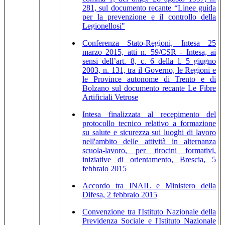
281, sul documento recante “Linee guida
per la prevenzione e il controllo della
Legionellosi"
Conferenza Stato-Regioni, Intesa 25
marzo 2015, atti n. 59/CSR - Intesa, ai
sensi dell’art. 8, c. 6 della l. 5 giugno
2003, n. 131, tra il Governo, le Regioni e
le Province autonome di Trento e di
Bolzano sul documento recante Le Fibre
Artificiali Vetrose
Intesa finalizzata al recepimento del
protocollo tecnico relativo a formazione
su salute e sicurezza sui luoghi di lavoro
nell'ambito delle attività in alternanza
scuola-lavoro, per tirocini formativi,
iniziative di orientamento, Brescia, 5
febbraio 2015
Accordo tra INAIL e Ministero della
Difesa, 2 febbraio 2015
Convenzione tra l'Istituto Nazionale della
Previdenza Sociale e l'Istituto Nazionale