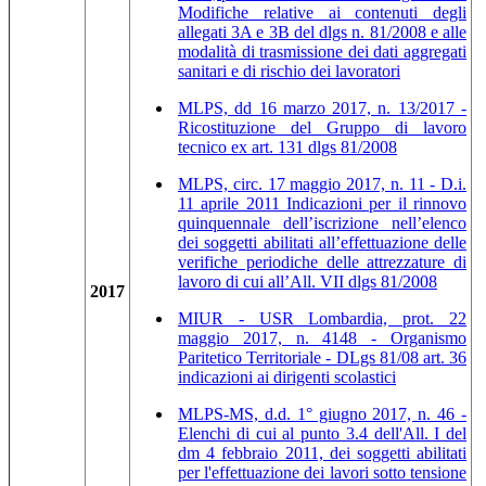
Modifiche relative ai contenuti degli
allegati 3A e 3B del dlgs n. 81/2008 e alle
modalità di trasmissione dei dati aggregati
sanitari e di rischio dei lavoratori
MLPS, dd 16 marzo 2017, n. 13/2017 -
Ricostituzione del Gruppo di lavoro
tecnico ex art. 131 dlgs 81/2008
MLPS, circ. 17 maggio 2017, n. 11 - D.i.
11 aprile 2011 Indicazioni per il rinnovo
quinquennale dell’iscrizione nell’elenco
dei soggetti abilitati all’effettuazione delle
verifiche periodiche delle attrezzature di
lavoro di cui all’All. VII dlgs 81/2008
2017
MIUR - USR Lombardia, prot. 22
maggio 2017, n. 4148 - Organismo
Paritetico Territoriale - DLgs 81/08 art. 36
indicazioni ai dirigenti scolastici
MLPS-MS, d.d. 1° giugno 2017, n. 46 -
Elenchi di cui al punto 3.4 dell'All. I del
dm 4 febbraio 2011, dei soggetti abilitati
per l'effettuazione dei lavori sotto tensione