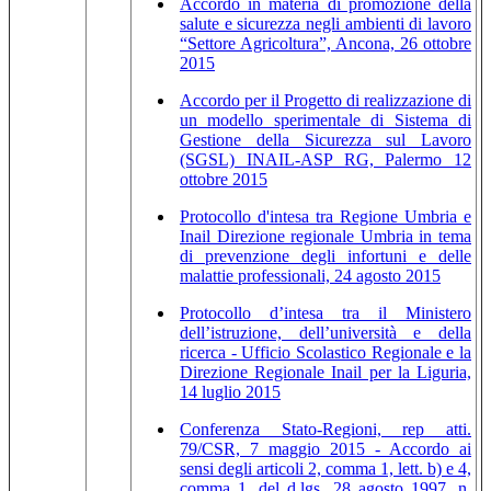
Accordo in materia di promozione della
salute e sicurezza negli ambienti di lavoro
“Settore Agricoltura”, Ancona, 26 ottobre
2015
Accordo per il Progetto di realizzazione di
un modello sperimentale di Sistema di
Gestione della Sicurezza sul Lavoro
(SGSL) INAIL-ASP RG, Palermo 12
ottobre 2015
Protocollo d'intesa tra Regione Umbria e
Inail Direzione regionale Umbria in tema
di prevenzione degli infortuni e delle
malattie professionali, 24 agosto 2015
Protocollo d’intesa tra il Ministero
dell’istruzione, dell’università e della
ricerca - Ufficio Scolastico Regionale e la
Direzione Regionale Inail per la Liguria,
14 luglio 2015
Conferenza Stato-Regioni, rep atti.
79/CSR, 7 maggio 2015 - Accordo ai
sensi degli articoli 2, comma 1, lett. b) e 4,
comma 1, del d.lgs. 28 agosto 1997, n.