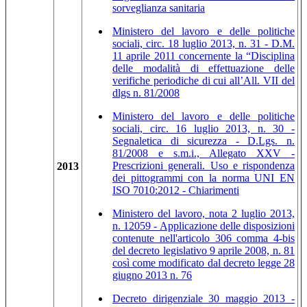
sorveglianza sanitaria
Ministero del lavoro e delle politiche
sociali, circ. 18 luglio 2013, n. 31 - D.M.
11 aprile 2011 concernente la “Disciplina
delle modalità di effettuazione delle
verifiche periodiche di cui all’All. VII del
dlgs n. 81/2008
Ministero del lavoro e delle politiche
sociali, circ. 16 luglio 2013, n. 30 -
Segnaletica di sicurezza - D.Lgs. n.
81/2008 e s.m.i., Allegato XXV -
Prescrizioni generali. Uso e rispondenza
2013
dei pittogrammi con la norma UNI EN
ISO 7010:2012 - Chiarimenti
Ministero del lavoro, nota 2 luglio 2013,
n. 12059 - Applicazione delle disposizioni
contenute nell'articolo 306 comma 4-bis
del decreto legislativo 9 aprile 2008, n. 81
così come modificato dal decreto legge 28
giugno 2013 n. 76
Decreto dirigenziale 30 maggio 2013 -