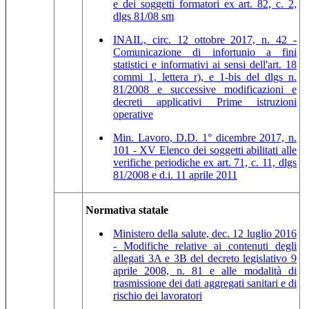
e dei soggetti formatori ex art. 82, c. 2,
dlgs 81/08 sm
INAIL, circ. 12 ottobre 2017, n. 42 -
Comunicazione di infortunio a fini
statistici e informativi ai sensi dell'art. 18
commi 1, lettera r), e 1-bis del dlgs n.
81/2008 e successive modificazioni e
decreti applicativi Prime istruzioni
operative
Min. Lavoro, D.D. 1° dicembre 2017, n.
101 - XV Elenco dei soggetti abilitati alle
verifiche periodiche ex art. 71, c. 11, dlgs
81/2008 e d.i. 11 aprile 2011
Normativa statale
Ministero della salute, dec. 12 luglio 2016
- Modifiche relative ai contenuti degli
allegati 3A e 3B del decreto legislativo 9
aprile 2008, n. 81 e alle modalità di
trasmissione dei dati aggregati sanitari e di
rischio dei lavoratori