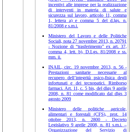
incentivi alle imprese per la realizzazione
di interventi in materia di salute e
sicurezza sul lavoro, articolo 11, comma
1, lettera a) e comma 5 del d.lgs. n.
81/2008 e s.m.i.
Ministero del Lavoro e delle Politiche
Sociali, nota 27 novembre 2013, n. 20791
- Nozione di “trasferimento” ex art. 37,
comma 4, lett. b), D.Lgs. 81/2008 e ss.
mm. ii.
INAIL, circ. 19 novembre 2013, n. 56 -
Prestazioni sanitarie necessarie al
recupero dell’integrità psico-fisica degli
infortunati e dei tecnopatici. Rimborso
farmaci. Art. 11, c. 5 bis, del dlgs 9 aprile
2008, n. 81 come modificato dal dlgs 3
agosto 2009
Ministero delle politiche agricole,
alimentari e forestali (CFS), prot. 14
ottobre 2013, n. 2800 - Decreto
Legislativo 9 aprile 2008, n. 81 s.m.i. –
Organizzazione del Servizio di