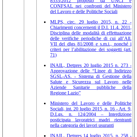
8533/2012 proposto da UNCI e
CONFSAL nei confronti del Ministero
del Lavoro e delle Politiche Sociali
MLPS, circ. 29 luglio 2015, n. 22 -
Chiarimenti concernenti il D.I. 11.4. 2011,
Disciplina delle modalità di effettuazione
delle verifiche periodiche di cui all’All.
VII del dlgs 81/2008 e s.m.i., nonché i
criteri per l’abilitazione dei soggetti (art.
71)
INAIL, Detpres 20 luglio 2015 n. 273 -
Approvazione delle “Linee di Indirizzo
SGSL-AS. - Sistema di Gestione della
Salute e Sicurezza sul Lavoro nelle
Aziende Sanitarie pubbliche della
Regione Lazio”
Ministero del Lavoro e delle Politiche
Sociali, int. 20 luglio 2015, n. 16 - Art. 9,
D.Lgs. n. 124/2004 – Interdizione
posticipata lavoratrici madri rientranti
nella categoria dei lavori usuranti
INAIL, Detpres 14 luglio 2015, n. 258 -