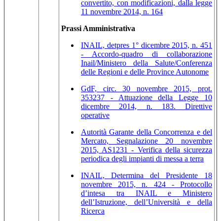
convertito, con modificazioni, dalla legge
11 novembre 2014, n. 164
Prassi Amministrativa
INAIL, detpres 1° dicembre 2015, n. 451
- Accordo-quadro di collaborazione
Inail/Ministero della Salute/Conferenza
delle Regioni e delle Province Autonome
GdF, circ. 30 novembre 2015, prot.
353237 - Attuazione della Legge 10
dicembre 2014, n. 183. Direttive
operative
Autorità Garante della Concorrenza e del
Mercato, Segnalazione 20 novembre
2015, AS1231 - Verifica della sicurezza
periodica degli impianti di messa a terra
INAIL, Determina del Presidente 18
novembre 2015, n. 424 - Protocollo
d’intesa tra INAIL e Ministero
dell’Istruzione, dell’Università e della
Ricerca