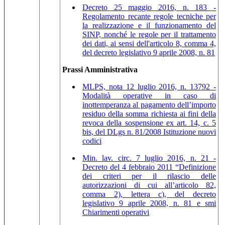
Decreto 25 maggio 2016, n. 183 -
Regolamento recante regole tecniche per
la realizzazione e il funzionamento del
SINP, nonché le regole per il trattamento
dei dati, ai sensi dell'articolo 8, comma 4,
del decreto legislativo 9 aprile 2008, n. 81
Prassi Amministrativa
MLPS, nota 12 luglio 2016, n. 13792 -
Modalità operative in caso di
inottemperanza al pagamento dell’importo
residuo della somma richiesta ai fini della
revoca della sospensione ex art. 14, c. 5
bis, del DLgs n. 81/2008 Istituzione nuovi
codici
Min. lav. circ. 7 luglio 2016, n. 21 -
Decreto del 4 febbraio 2011 “Definizione
dei criteri per il rilascio delle
autorizzazioni di cui all’articolo 82,
comma 2), lettera c), del decreto
legislativo 9 aprile 2008, n. 81 e smi
Chiarimenti operativi