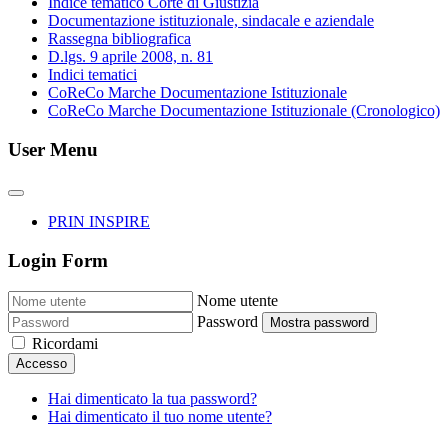
Indice tematico Corte di Giustizia
Documentazione istituzionale, sindacale e aziendale
Rassegna bibliografica
D.lgs. 9 aprile 2008, n. 81
Indici tematici
CoReCo Marche Documentazione Istituzionale
CoReCo Marche Documentazione Istituzionale (Cronologico)
User Menu
PRIN INSPIRE
Login Form
Nome utente
Password
Mostra password
Ricordami
Accesso
Hai dimenticato la tua password?
Hai dimenticato il tuo nome utente?