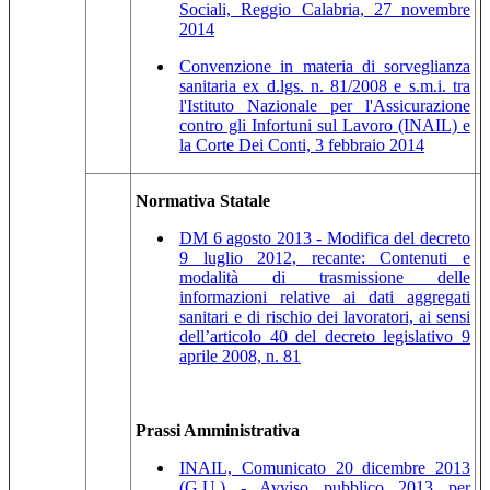
Sociali, Reggio Calabria, 27 novembre
2014
Convenzione in materia di sorveglianza
sanitaria ex d.lgs. n. 81/2008 e s.m.i. tra
l'Istituto Nazionale per l'Assicurazione
contro gli Infortuni sul Lavoro (INAIL) e
la Corte Dei Conti, 3 febbraio 2014
Normativa Statale
DM 6 agosto 2013 - Modifica del decreto
9 luglio 2012, recante: Contenuti e
modalità di trasmissione delle
informazioni relative ai dati aggregati
sanitari e di rischio dei lavoratori, ai sensi
dell’articolo 40 del decreto legislativo 9
aprile 2008, n. 81
Prassi Amministrativa
INAIL, Comunicato 20 dicembre 2013
(G.U.) - Avviso pubblico 2013 per