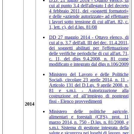
D.D. 21 luglio 2014 - Quarto elenco, di
cui al punto 3.4 dell'allegato I del decreto
4 febbraio 2011, dei «soggetti formatori»
e delle «aziende autorizzate» ad effettuare
i lavori sotto tensione di cui all'art. 82, c.
1, lett. c), del d.lgs. 81/08
DD 27 maggio 2014 - Ottavo elenco, di
cui al p. 3.7 dell'all. III del dec. 11.4.2011,
dei soggetti abilitati per l'effettuazione
delle verifiche periodiche di cui all'art. 71,
c. 11, del dlgs 9.4.2008, n. 81 come
modificato e integrato dal dlgs n.106/2009
Ministero del Lavoro e delle Politiche
Sociali, circolare 23 aprile 2014, n. 11 -
Articolo 131 del D.Lgs. 9 aprile 2008, n.
81 e s.m.i. - Autorizzazione alla
costruzione ed all’impiego di ponteggi
fissi - Elenco provvedimenti
2014
Ministero delle politiche agricole,
alimentari e forestali (CFS), prot. 11
marzo 2014, n. 750 - D.lgs. n. 81/2008, e
s.m.i. Sistema di gestione integrata della
salute e sicurezza nei luoghi di lavoro, per