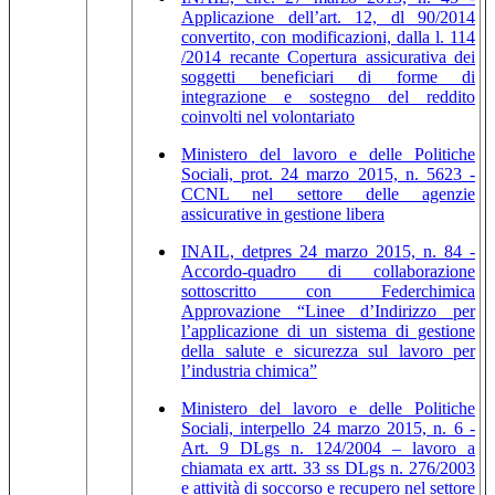
Applicazione dell’art. 12, dl 90/2014
convertito, con modificazioni, dalla l. 114
/2014 recante Copertura assicurativa dei
soggetti beneficiari di forme di
integrazione e sostegno del reddito
coinvolti nel volontariato
Ministero del lavoro e delle Politiche
Sociali, prot. 24 marzo 2015, n. 5623 -
CCNL nel settore delle agenzie
assicurative in gestione libera
INAIL, detpres 24 marzo 2015, n. 84 -
Accordo-quadro di collaborazione
sottoscritto con Federchimica
Approvazione “Linee d’Indirizzo per
l’applicazione di un sistema di gestione
della salute e sicurezza sul lavoro per
l’industria chimica”
Ministero del lavoro e delle Politiche
Sociali, interpello 24 marzo 2015, n. 6 -
Art. 9 DLgs n. 124/2004 – lavoro a
chiamata ex artt. 33 ss DLgs n. 276/2003
e attività di soccorso e recupero nel settore