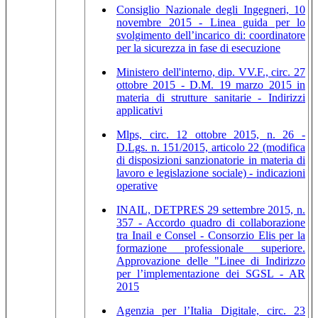
Consiglio Nazionale degli Ingegneri, 10
novembre 2015 - Linea guida per lo
svolgimento dell’incarico di: coordinatore
per la sicurezza in fase di esecuzione
Ministero dell'interno, dip. VV.F., circ. 27
ottobre 2015 - D.M. 19 marzo 2015 in
materia di strutture sanitarie - Indirizzi
applicativi
Mlps, circ. 12 ottobre 2015, n. 26 -
D.Lgs. n. 151/2015, articolo 22 (modifica
di disposizioni sanzionatorie in materia di
lavoro e legislazione sociale) - indicazioni
operative
INAIL, DETPRES 29 settembre 2015, n.
357 - Accordo quadro di collaborazione
tra Inail e Consel - Consorzio Elis per la
formazione professionale superiore.
Approvazione delle "Linee di Indirizzo
per l’implementazione dei SGSL - AR
2015
Agenzia per l’Italia Digitale, circ. 23