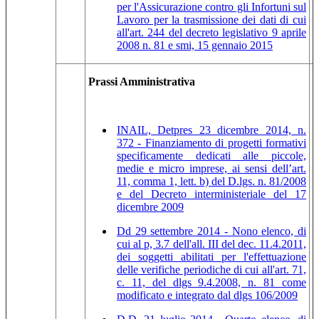
per l'Assicurazione contro gli Infortuni sul
Lavoro per la trasmissione dei dati di cui
all'art. 244 del decreto legislativo 9 aprile
2008 n. 81 e smi, 15 gennaio 2015
Prassi Amministrativa
INAIL, Detpres 23 dicembre 2014, n.
372 - Finanziamento di progetti formativi
specificamente dedicati alle piccole,
medie e micro imprese, ai sensi dell’art.
11, comma 1, lett. b) del D.lgs. n. 81/2008
e del Decreto interministeriale del 17
dicembre 2009
Dd 29 settembre 2014 - Nono elenco, di
cui al p, 3.7 dell'all. III del dec. 11.4.2011,
dei soggetti abilitati per l'effettuazione
delle verifiche periodiche di cui all'art. 71,
c. 11, del dlgs 9.4.2008, n. 81 come
modificato e integrato dal dlgs 106/2009