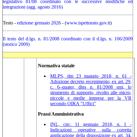
legislativo 81/08 coordinato con le successive modifiche ed
integrazioni (agg. agosto 2016)
Testo -
edizione gennaio 2026
- (
www.ispettorato.gov.it
)
Il testo del d.lgs. n. 81/2008 coordinato con il d.lgs. n. 106/2009
(storico 2009)
Normativa statale
MLPS, dm 23 maggio 2018, n. 61 -
Adozione decreto recepimento, ex art. 29,
c. 6–quater, dlgs n. 81/2008 smi, lo
strumento di supporto, rivolto alle micro,
piccole e medie imprese per la VR
secondo OIRA "Uffici"
Prassi Amministrativa
INL, circ. 11 gennaio 2018, n. 1 -
Indicazioni operative sulla corretta
applicazione della disposizione ex art. 34,