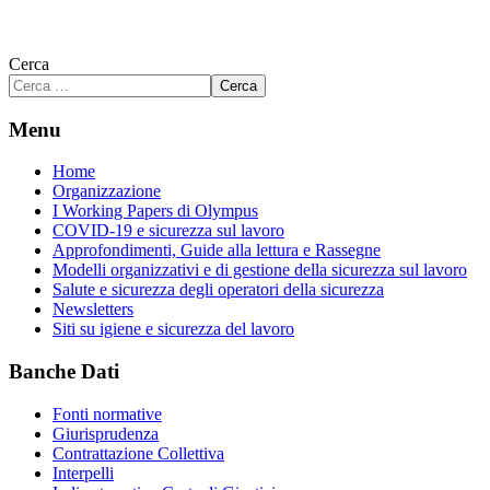
Cerca
Cerca
Menu
Home
Organizzazione
I Working Papers di Olympus
COVID-19 e sicurezza sul lavoro
Approfondimenti, Guide alla lettura e Rassegne
Modelli organizzativi e di gestione della sicurezza sul lavoro
Salute e sicurezza degli operatori della sicurezza
Newsletters
Siti su igiene e sicurezza del lavoro
Banche Dati
Fonti normative
Giurisprudenza
Contrattazione Collettiva
Interpelli