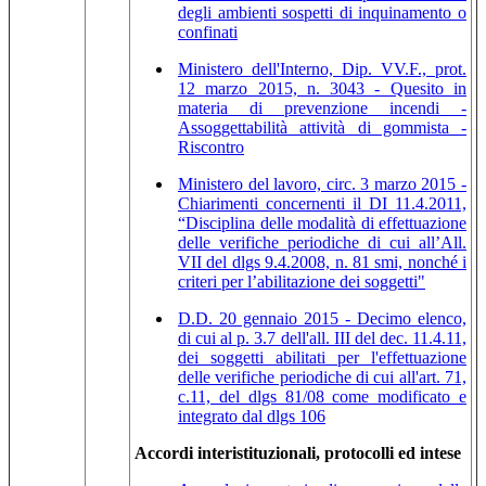
degli ambienti sospetti di inquinamento o
confinati
Ministero dell'Interno, Dip. VV.F., prot.
12 marzo 2015, n. 3043 - Quesito in
materia di prevenzione incendi -
Assoggettabilità attività di gommista -
Riscontro
Ministero del lavoro, circ. 3 marzo 2015 -
Chiarimenti concernenti il DI 11.4.2011,
“Disciplina delle modalità di effettuazione
delle verifiche periodiche di cui all’All.
VII del dlgs 9.4.2008, n. 81 smi, nonché i
criteri per l’abilitazione dei soggetti"
D.D. 20 gennaio 2015 - Decimo elenco,
di cui al p. 3.7 dell'all. III del dec. 11.4.11,
dei soggetti abilitati per l'effettuazione
delle verifiche periodiche di cui all'art. 71,
c.11, del dlgs 81/08 come modificato e
integrato dal dlgs 106
Accordi interistituzionali, protocolli ed intese