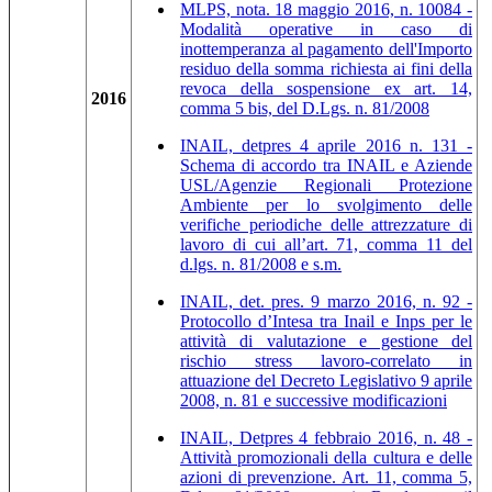
MLPS, nota. 18 maggio 2016, n. 10084 -
Modalità operative in caso di
inottemperanza al pagamento dell'Importo
residuo della somma richiesta ai fini della
revoca della sospensione ex art. 14,
2016
comma 5 bis, del D.Lgs. n. 81/2008
INAIL, detpres 4 aprile 2016 n. 131 -
Schema di accordo tra INAIL e Aziende
USL/Agenzie Regionali Protezione
Ambiente per lo svolgimento delle
verifiche periodiche delle attrezzature di
lavoro di cui all’art. 71, comma 11 del
d.lgs. n. 81/2008 e s.m.
INAIL, det. pres. 9 marzo 2016, n. 92 -
Protocollo d’Intesa tra Inail e Inps per le
attività di valutazione e gestione del
rischio stress lavoro-correlato in
attuazione del Decreto Legislativo 9 aprile
2008, n. 81 e successive modificazioni
INAIL, Detpres 4 febbraio 2016, n. 48 -
Attività promozionali della cultura e delle
azioni di prevenzione. Art. 11, comma 5,