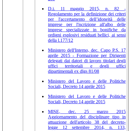
D.i. 11 maggio 2015, n. 82 -
Regolamento per la definizione dei criteri
per l'accertamento dell’idoneità delle
imprese per l'iscrizione all'albo delle
imprese specializzate in bonifiche da
ordigni esplosivi residuati bellici, ai sensi
della l.177/12
Ministero dell'Interno, dec. Capo P.S. 17
aprile 2015 - Formazione per Dirigenti
delegati dai datori di lavoro titolari degli
uffici territoriali e degli uffici
dipartimentali ex dlgs 81/08
Ministero del Lavoro e delle Politiche
Sociali, Decreto 14 aprile 2015
Ministero del Lavoro e delle Politiche
Sociali, Decreto 14 aprile 2015
MISE, dec. 25 marzo 2015
Aggiornamento del disciplinare tipo in
attuazione dell'articolo 38 del decreto-
legge 12 settembre 2014, n. 133,