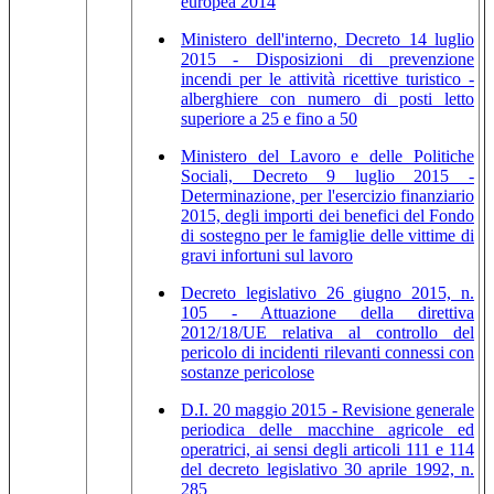
europea 2014
Ministero dell'interno, Decreto 14 luglio
2015 - Disposizioni di prevenzione
incendi per le attività ricettive turistico -
alberghiere con numero di posti letto
superiore a 25 e fino a 50
Ministero del Lavoro e delle Politiche
Sociali, Decreto 9 luglio 2015 -
Determinazione, per l'esercizio finanziario
2015, degli importi dei benefici del Fondo
di sostegno per le famiglie delle vittime di
gravi infortuni sul lavoro
Decreto legislativo 26 giugno 2015, n.
105 - Attuazione della direttiva
2012/18/UE relativa al controllo del
pericolo di incidenti rilevanti connessi con
sostanze pericolose
D.I. 20 maggio 2015 - Revisione generale
periodica delle macchine agricole ed
operatrici, ai sensi degli articoli 111 e 114
del decreto legislativo 30 aprile 1992, n.
285