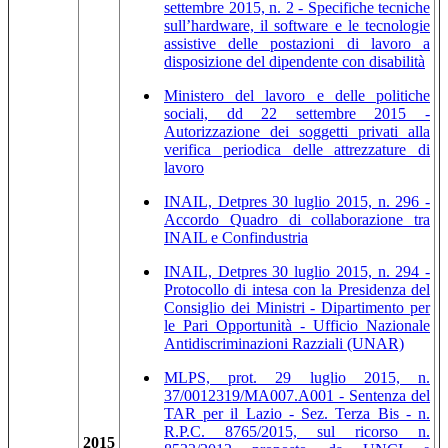
settembre 2015, n. 2 - Specifiche tecniche
sull’hardware, il software e le tecnologie
assistive delle postazioni di lavoro a
disposizione del dipendente con disabilità
Ministero del lavoro e delle politiche
sociali, dd 22 settembre 2015 -
Autorizzazione dei soggetti privati alla
verifica periodica delle attrezzature di
lavoro
INAIL, Detpres 30 luglio 2015, n. 296 -
Accordo Quadro di collaborazione tra
INAIL e Confindustria
INAIL, Detpres 30 luglio 2015, n. 294 -
Protocollo di intesa con la Presidenza del
Consiglio dei Ministri - Dipartimento per
le Pari Opportunità - Ufficio Nazionale
Antidiscriminazioni Razziali (UNAR)
MLPS, prot. 29 luglio 2015, n.
37/0012319/MA007.A001 - Sentenza del
TAR per il Lazio - Sez. Terza Bis - n.
R.P.C. 8765/2015, sul ricorso n.
2015