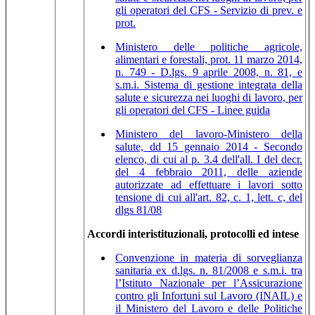
gli operatori del CFS - Servizio di prev. e
prot.
Ministero delle politiche agricole,
alimentari e forestali, prot. 11 marzo 2014,
n. 749 - D.lgs. 9 aprile 2008, n. 81, e
s.m.i. Sistema di gestione integrata della
salute e sicurezza nei luoghi di lavoro, per
gli operatori del CFS - Linee guida
Ministero del lavoro-Ministero della
salute, dd 15 gennaio 2014 - Secondo
elenco, di cui al p. 3.4 dell'all. I del decr.
del 4 febbraio 2011, delle aziende
autorizzate ad effettuare i lavori sotto
tensione di cui all'art. 82, c. 1, lett. c, del
dlgs 81/08
Accordi interistituzionali, protocolli ed intese
Convenzione in materia di sorveglianza
sanitaria ex d.lgs. n. 81/2008 e s.m.i. tra
l’Istituto Nazionale per l’Assicurazione
contro gli Infortuni sul Lavoro (INAIL) e
il Ministero del Lavoro e delle Politiche