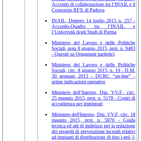
Accordo di collaborazione tra l’INAIL e il
Consorzio RFX di Padova
INAIL, Detpres 14 luglio 2015 n. 257 -
Accordo-Quadro tra l’INAIL e
l’Università degli Studi di Parma
Ministero del Lavoro e delle Politiche
Sociali, nota 8 giugno 2015, prot. n. 9483
- Quesiti su Organismi paritetici
Ministero del Lavoro e delle Politiche
Sociali, circ. 8 giugno 2015, n. 19 - D.M.
30 gennaio 2015 - DURC “on-line” -
prime indicazioni operative
Ministero dell’Interno, Dip. VV.F., circ.
25 maggio 2015, prot. n. 5178 - Centri di
accoglienza per immigrati
Ministero dell'Interno, Dip. VV.F, circ. 18
maggio 2015, prot. n. 5870 - Guida
tecnica ed atti di indirizzo per la redazione
dei progetti di prevenzione incendi relativi
ad impianti di distribuzione di tipo l-gnl, l-