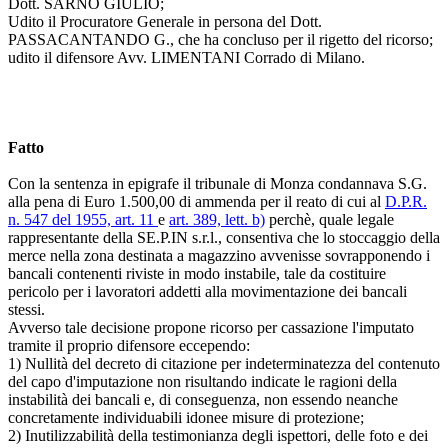
Dott. SARNO GIULIO;
Udito il Procuratore Generale in persona del Dott.
PASSACANTANDO G., che ha concluso per il rigetto del ricorso;
udito il difensore Avv. LIMENTANI Corrado di Milano.
Fatto
Con la sentenza in epigrafe il tribunale di Monza condannava S.G.
alla pena di Euro 1.500,00 di ammenda per il reato di cui al
D.P.R.
n. 547 del 1955, art. 11
e
art. 389, lett. b)
perchè, quale legale
rappresentante della SE.P.IN s.r.l., consentiva che lo stoccaggio della
merce nella zona destinata a magazzino avvenisse sovrapponendo i
bancali contenenti riviste in modo instabile, tale da costituire
pericolo per i lavoratori addetti alla movimentazione dei bancali
stessi.
Avverso tale decisione propone ricorso per cassazione l'imputato
tramite il proprio difensore eccependo:
1) Nullità del decreto di citazione per indeterminatezza del contenuto
del capo d'imputazione non risultando indicate le ragioni della
instabilità dei bancali e, di conseguenza, non essendo neanche
concretamente individuabili idonee misure di protezione;
2) Inutilizzabilità della testimonianza degli ispettori, delle foto e dei