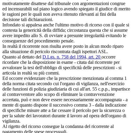
motivatamente disattese dal tribunale con argomentazioni congrue
ed incensurabili sul piano logico avendo spiegato il giudice di merito
le ragioni per le quali non aveva ritenuto rilevanti ai fini della
decisione tali dichiarazioni.
Infondato si appalesa anche l'ultimo motivo di ricorso con il quale si
contesta la genericità della diffida; circostanza questa che si assume
avere impedito allo S. di ovviare a presunte irregolarità evitando le
conseguenze del procedimento penale.
In realtà il ricorrente non risulta avere posto in alcun modo riparo
alla situazione di pericolo riscontrata dagli ispettori ASL.
Quanto al dettato del
D.Lgs. n. 758 del 1994, art. 20
occorre
ricordare che la disposizione in esame - citata dal ricorrente per
avvalorare la tesi dell'obbligo di specificità delle prescrizioni - si
articola in realtà su più commi.
Ed occorre evidenziare che la prescrizione menzionata al comma 1
della norma citata secondo cui l'organo di vigilanza, nell'esercizio
delle funzioni di polizia giudiziaria di cui all'art. 55 c.p.p., impartisce
al contravventore allo scopo di eliminare la contravvenzione
accertata, può e non deve essere necessariamente accompagnata - a
mente di quanto dispone il successivo comma 3 - dalla indicazione
di specifiche misure atte a far cessare il pericolo per la sicurezza o
per la salute dei lavoratori durante il lavoro ad opera dell'organo di
vigilanza.
Al rigetto del ricorso consegue la condanna del ricorrente al
pagamento delle spese processuali.