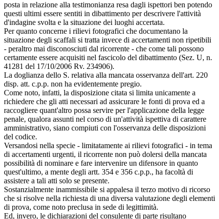
posta in relazione alla testimonianza resa dagli ispettori ben potendo
questi ultimi essere sentiti in dibattimento per descrivere l'attività
d'indagine svolta e la situazione dei luoghi accertata.
Per quanto concerne i rilievi fotografici che documentano la
situazione degli scaffali si tratta invece di accertamenti non ripetibili
- peraltro mai disconosciuti dal ricorrente - che come tali possono
certamente essere acquisiti nel fascicolo del dibattimento (Sez. U, n.
41281 del 17/10/2006 Rv. 234906).
La doglianza dello S. relativa alla mancata osservanza dell'art. 220
disp. att. c.p.p. non ha evidentemente pregio.
Come noto, infatti, la disposizione citata si limita unicamente a
richiedere che gli atti necessari ad assicurare le fonti di prova ed a
raccogliere quant'altro possa servire per l'applicazione della legge
penale, qualora assunti nel corso di un'attività ispettiva di carattere
amministrativo, siano compiuti con l'osservanza delle disposizioni
del codice.
Versandosi nella specie - limitatamente ai rilievi fotografici - in tema
di accertamenti urgenti, il ricorrente non può dolersi della mancata
possibilità di nominare e fare intervenire un difensore in quanto
quest'ultimo, a mente degli artt. 354 e 356 c.p.p., ha facoltà di
assistere a tali atti solo se presente.
Sostanzialmente inammissibile si appalesa il terzo motivo di ricorso
che si risolve nella richiesta di una diversa valutazione degli elementi
di prova, come noto preclusa in sede di legittimità.
Ed, invero, le dichiarazioni del consulente di parte risultano