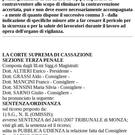
contravventore allo scopo di eliminare la contravvenzione
accertata, può e non deve essere necessariamente accompagnata
- a mente di quanto dispone il successivo comma 3 - dalla
indicazione di specifiche misure atte a far cessare il pericolo per
la sicurezza o per la salute dei lavoratori durante il lavoro ad
opera dell'organo di vigilanza.
LA CORTE SUPREMA DI CASSAZIONE
SEZIONE TERZA PENALE
Composta dagli Ill.mi Sigg.ri Magistrati:
Dott. ALTIERI Enrico - Presidente -
Dott. GRASSI Aldo - Consigliere -
Dott. MANCINI Franco - Consigliere -
Dott. SENSINI Maria Silvia - Consigliere -
Dott. SARNO Giulio - Consigliere -
ha pronunciato la seguente:
SENTENZA/ORDINANZA
sul ricorso proposto da:
1) S.G., N. IL (OMISSIS);
avverso SENTENZA del 24/01/2007 TRIBUNALE di MONZA;
visti gli atti, la sentenza ed il ricorso;
udita in PUBBLICA UDIENZA la relazione fatta dal Consigliere