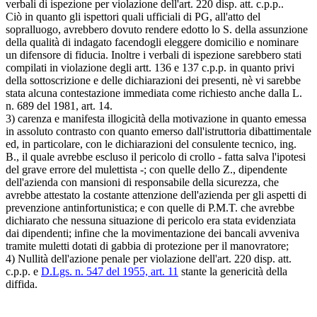
verbali di ispezione per violazione dell'art. 220 disp. att. c.p.p..
Ciò in quanto gli ispettori quali ufficiali di PG, all'atto del
sopralluogo, avrebbero dovuto rendere edotto lo S. della assunzione
della qualità di indagato facendogli eleggere domicilio e nominare
un difensore di fiducia. Inoltre i verbali di ispezione sarebbero stati
compilati in violazione degli artt. 136 e 137 c.p.p. in quanto privi
della sottoscrizione e delle dichiarazioni dei presenti, nè vi sarebbe
stata alcuna contestazione immediata come richiesto anche dalla L.
n. 689 del 1981, art. 14.
3) carenza e manifesta illogicità della motivazione in quanto emessa
in assoluto contrasto con quanto emerso dall'istruttoria dibattimentale
ed, in particolare, con le dichiarazioni del consulente tecnico, ing.
B., il quale avrebbe escluso il pericolo di crollo - fatta salva l'ipotesi
del grave errore del mulettista -; con quelle dello Z., dipendente
dell'azienda con mansioni di responsabile della sicurezza, che
avrebbe attestato la costante attenzione dell'azienda per gli aspetti di
prevenzione antinfortunistica; e con quelle di P.M.T. che avrebbe
dichiarato che nessuna situazione di pericolo era stata evidenziata
dai dipendenti; infine che la movimentazione dei bancali avveniva
tramite muletti dotati di gabbia di protezione per il manovratore;
4) Nullità dell'azione penale per violazione dell'art. 220 disp. att.
c.p.p. e
D.Lgs. n. 547 del 1955, art. 11
stante la genericità della
diffida.