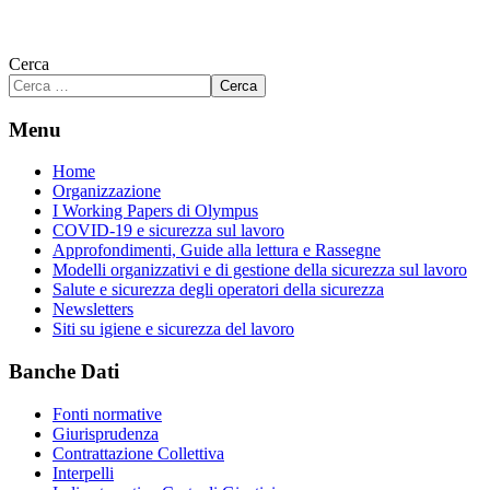
Cerca
Cerca
Menu
Home
Organizzazione
I Working Papers di Olympus
COVID-19 e sicurezza sul lavoro
Approfondimenti, Guide alla lettura e Rassegne
Modelli organizzativi e di gestione della sicurezza sul lavoro
Salute e sicurezza degli operatori della sicurezza
Newsletters
Siti su igiene e sicurezza del lavoro
Banche Dati
Fonti normative
Giurisprudenza
Contrattazione Collettiva
Interpelli