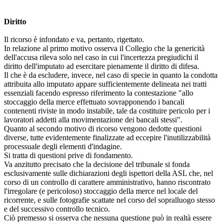
Diritto
Il ricorso è infondato e va, pertanto, rigettato.
In relazione al primo motivo osserva il Collegio che la genericità
dell'accusa rileva solo nel caso in cui l'incertezza pregiudichi il
diritto dell'imputato ad esercitare pienamente il diritto di difesa.
Il che è da escludere, invece, nel caso di specie in quanto la condotta
attribuita allo imputato appare sufficientemente delineata nei tratti
essenziali facendo espresso riferimento la contestazione "allo
stoccaggio della merce effettuato sovrapponendo i bancali
contenenti riviste in modo instabile, tale da costituire pericolo per i
lavoratori addetti alla movimentazione dei bancali stessi".
Quanto al secondo motivo di ricorso vengono dedotte questioni
diverse, tutte evidentemente finalizzate ad eccepire l'inutilizzabilità
processuale degli elementi d'indagine.
Si tratta di questioni prive di fondamento.
Va anzitutto precisato che la decisione del tribunale si fonda
esclusivamente sulle dichiarazioni degli ispettori della ASL che, nel
corso di un controllo di carattere amministrativo, hanno riscontrato
l'irregolare (e pericoloso) stoccaggio della merce nel locale del
ricorrente, e sulle fotografie scattate nel corso del sopralluogo stesso
e del successivo controllo tecnico.
Ciò premesso si osserva che nessuna questione può in realtà essere