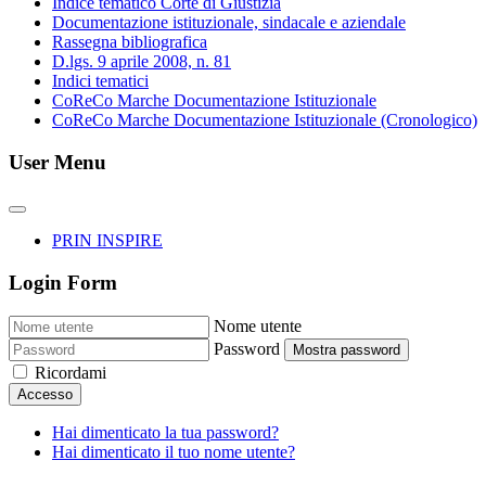
Indice tematico Corte di Giustizia
Documentazione istituzionale, sindacale e aziendale
Rassegna bibliografica
D.lgs. 9 aprile 2008, n. 81
Indici tematici
CoReCo Marche Documentazione Istituzionale
CoReCo Marche Documentazione Istituzionale (Cronologico)
User Menu
PRIN INSPIRE
Login Form
Nome utente
Password
Mostra password
Ricordami
Accesso
Hai dimenticato la tua password?
Hai dimenticato il tuo nome utente?