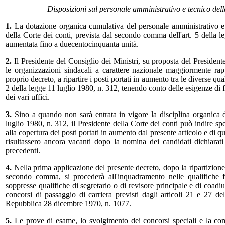
Disposizioni sul personale amministrativo e tecnico dell
1.
La dotazione organica cumulativa del personale amministrativo e 
della Corte dei conti, prevista dal secondo comma dell'art. 5 della l
aumentata fino a duecentocinquanta unità.
2.
Il Presidente del Consiglio dei Ministri, su proposta del Presidente
le organizzazioni sindacali a carattere nazionale maggiormente ra
proprio decreto, a ripartire i posti portati in aumento tra le diverse qual
2 della legge 11 luglio 1980, n. 312, tenendo conto delle esigenze di 
dei vari uffici.
3.
Sino a quando non sarà entrata in vigore la disciplina organica di
luglio 1980, n. 312, il Presidente della Corte dei conti può indire sp
alla copertura dei posti portati in aumento dal presente articolo e di 
risultassero ancora vacanti dopo la nomina dei candidati dichiarati
precedenti.
4.
Nella prima applicazione del presente decreto, dopo la ripartizione
secondo comma, si procederà all'inquadramento nelle qualifiche fu
soppresse qualifiche di segretario o di revisore principale e di coadiu
concorsi di passaggio di carriera previsti dagli articoli 21 e 27 de
Repubblica 28 dicembre 1970, n. 1077.
5.
Le prove di esame, lo svolgimento dei concorsi speciali e la co