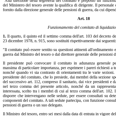
"Alla direzione della segreteria del comitato è preposto un funziona
del Ministero del tesoro avente la qualifica di dirigente. Il personale 
fornito dalla direzione generale delle pensioni di guerra, da cui dipe
Art. 18
Funzionamento del comitato di liquidazi
1.
Il quarto, il quinto ed il settimo comma dell'art. 103 del decreto d
23 dicembre 1978, n. 915, sono sostituiti rispettivamente dai seguenti
"Il comitato può essere sentito su questioni attinenti all'ordinamento e
guerra dal Ministro del tesoro o dal direttore generale delle pensioni d
Il presidente può convocare il comitato in adunanza generale pe
massima di particolare importanza, per esprimere i pareri richiesti a
nonché quando vi sia contrasto di orientamenti tra le varie sezioni.
presidente del comitato, che lo presiede, dai membri della sezione s
del successivo art. 112, compreso il sanitario, dai vice presidenti e da
nel terzo comma del presente articolo, nonché da un rappresenta
interessata, scelto tra i membri di cui al terzo comma dell'art. 102. 
disporre che intervengano nelle sedute, per essere consultati su dete
componenti del comitato. A tali sedute partecipa, con funzione consulti
pensioni di guerra o un suo delegato.
Il Ministro del tesoro, entro sei mesi dalla data di entrata in vigore d