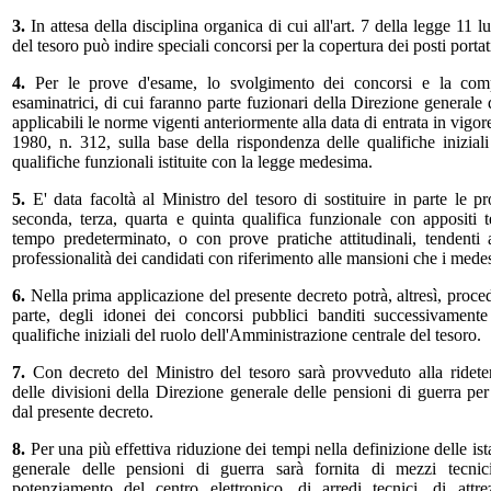
3.
In attesa della disciplina organica di cui all'art. 7 della legge 11 l
del tesoro può indire speciali concorsi per la copertura dei posti porta
4.
Per le prove d'esame, lo svolgimento dei concorsi e la com
esaminatrici, di cui faranno parte fuzionari della Direzione generale 
applicabili le norme vigenti anteriormente alla data di entrata in vigor
1980, n. 312, sulla base della rispondenza delle qualifiche iniziali
qualifiche funzionali istituite con la legge medesima.
5.
E' data facoltà al Ministro del tesoro di sostituire in parte le 
seconda, terza, quarta e quinta qualifica funzionale con appositi te
tempo predeterminato, o con prove pratiche attitudinali, tendenti 
professionalità dei candidati con riferimento alle mansioni che i mede
6.
Nella prima applicazione del presente decreto potrà, altresì, proced
parte, degli idonei dei concorsi pubblici banditi successivamen
qualifiche iniziali del ruolo dell'Amministrazione centrale del tesoro.
7.
Con decreto del Ministro del tesoro sarà provveduto alla ridet
delle divisioni della Direzione generale delle pensioni di guerra per
dal presente decreto.
8.
Per una più effettiva riduzione dei tempi nella definizione delle is
generale delle pensioni di guerra sarà fornita di mezzi tecnic
potenziamento del centro elettronico, di arredi tecnici, di attre