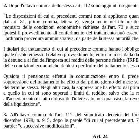
2.
Dopo l'ottavo comma dello stesso art. 112 sono aggiunti i seguent
"Le disposizioni di cui ai precedenti commi non si applicano quand
dall'art. 81, primo comma, lettera e), venga meno nel titolare del
requisito delle condizioni economiche richieste dall'art. 70 e succ
ipotesi il provvedimento di conferimento del trattamento può esser
l'ordinaria procedura amministrativa, da parte della stessa autorità ch
I titolari del trattamento di cui al precedente comma hanno l'obbligo
quale è stato emesso il relativo provvedimento, entro tre mesi dalla d
la denuncia ai fini dell'imposta sui redditi delle persone fisiche (IRPE
delle condizioni economiche richiesto per fruire del trattamento stesso
Qualora il pensionato effettui la comunicazione entro il prede
soppressione del trattamento ha effetto dal primo giorno del mese su
del termine stesso. Negli altri casi, la soppressione ha effetto dal pr
a quello in cui si sono superati i limiti di reddito, salvo che la r
all'accertamento di fatto doloso dell'interessato, nel qual caso, la rev
della liquidazione".
3.
All'ottavo comma dell'art. 112 del suindicato decreto del Pr
dicembre 1978, n. 915, dopo le parole "di cui al precedente art. 
parole: "e successive modificazioni".
Art. 24