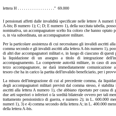
lettera H . . . . . . . . . . . . . . . . . .
"
69.000
I pensionati affetti dalle invalidità specificate nelle lettere A numer
A-bis; B numero 1); C; D; E numero 1), della succitata tabella, posson
nominativa, un accompagnatore scelto fra coloro che hanno optato per 
o, in via subordinata, un accompagnatore militare.
Per la particolare assistenza di cui necessitano gli invalidi ascritti alla
comma secondo e gli invalidi ascritti alla lettera A-bis numero 1), po
di altri due accompagnatori militari e, in luogo di ciascuno di quest
la liquidazione di un assegno a titolo di integrazione dell'i
accompagnamento. La competente autorità militare, in caso di as
terzo accompagnatore, ne darà immediatamente comunicazione all
tesoro che ha in carico la partita dell'invalido beneficiario, per i pro
La misura dell'integrazione di cui al precedente comma, da liquidars
degli accompagnatori militari previsti dal comma stesso, è stabilita
ascritti alla lettera A numero 1), che abbiano riportato per causa d
due arti superiori o inferiori o la sordità bilaterale ovvero per tali
trattamento pensionistico di guerra, e numero 2); in L. 600.000 mensil
numeri 1), 3) e 4) comma secondo della lettera A; in L. 400.000 mensil
della lettera A-bis.