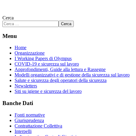
Cerca
Cerca
Menu
Home
Organizzazione
I Working Papers di Olympus
COVID-19 e sicurezza sul lavoro
Approfondimenti, Guide alla lettura e Rassegne
Modelli organizzativi e di gestione della sicurezza sul lavoro
Salute e sicurezza degli operatori della sicurezza
Newsletters
Siti su igiene e sicurezza del lavoro
Banche Dati
Fonti normative
Giurisprudenza
Contrattazione Collettiva
Interpelli