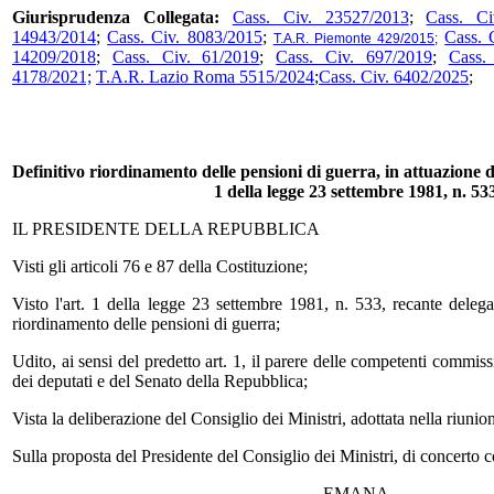
Giurisprudenza Collegata:
Cass. Civ. 23527/2013
;
Cass. Ci
14943/2014
;
Cass. Civ. 8083/2015
;
Cass. 
T.A.R. Piemonte 429/2015
;
14209/2018
;
Cass. Civ. 61/2019
;
Cass. Civ. 697/2019
;
Cass.
4178/2021;
T.A.R. Lazio Roma 5515/2024
;
Cass. Civ. 6402/2025
;
Definitivo riordinamento delle pensioni di guerra, in attuazione de
1 della legge 23 settembre 1981, n. 53
IL PRESIDENTE DELLA REPUBBLICA
Visti gli articoli 76 e 87 della Costituzione;
Visto l'art. 1 della legge 23 settembre 1981, n. 533, recante delega
riordinamento delle pensioni di guerra;
Udito, ai sensi del predetto art. 1, il parere delle competenti commi
dei deputati e del Senato della Repubblica;
Vista la deliberazione del Consiglio dei Ministri, adottata nella riun
Sulla proposta del Presidente del Consiglio dei Ministri, di concerto c
EMANA