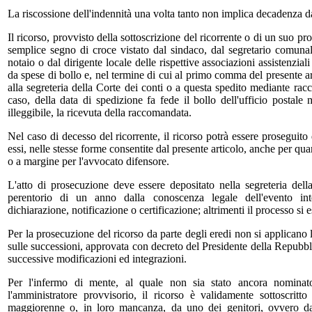
La riscossione dell'indennità una volta tanto non implica decadenza dal
Il ricorso, provvisto della sottoscrizione del ricorrente o di un suo pr
semplice segno di croce vistato dal sindaco, dal segretario comuna
notaio o dal dirigente locale delle rispettive associazioni assistenziali
da spese di bollo e, nel termine di cui al primo comma del presente ar
alla segreteria della Corte dei conti o a questa spedito mediante ra
caso, della data di spedizione fa fede il bollo dell'ufficio postale 
illeggibile, la ricevuta della raccomandata.
Nel caso di decesso del ricorrente, il ricorso potrà essere proseguito
essi, nelle stesse forme consentite dal presente articolo, anche per qua
o a margine per l'avvocato difensore.
L'atto di prosecuzione deve essere depositato nella segreteria dell
perentorio di un anno dalla conoscenza legale dell'evento inte
dichiarazione, notificazione o certificazione; altrimenti il processo si 
Per la prosecuzione del ricorso da parte degli eredi non si applicano 
sulle successioni, approvata con decreto del Presidente della Repubbl
successive modificazioni ed integrazioni.
Per l'infermo di mente, al quale non sia stato ancora nominato
l'amministratore provvisorio, il ricorso è validamente sottoscrit
maggiorenne o, in loro mancanza, da uno dei genitori, ovvero da