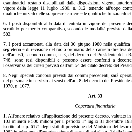
esaminatrici restano discipilinati dalle disposizioni vigenti anterio
vigore della legge 11 luglio 1980, n. 312, tenendo all'uopo conto
qualifiche iniziali delle soppresse carriere e le qualifiche funzionali ist
6.
I posti disponibili allla data di entrata in vigore del presente d
scrutinio per merito comparativo, secondo le modalità previste dall
583.
7.
I posti accantonati alla data del 30 giugno 1980 nella qualifica 
segreteria e di revisione del ruolo ordinario della carriera direttiva d
dell'art. 60, secondo comma, n. 3, del decreto del Presidente della 
748, sono resi disponibili e possono essere conferiti a decorr
l'osservanza dei criteri previsti dall'art. 54 del citato decreto del Pres
8.
Negli speciali concorsi previsti dai commi precedenti, sarà operata
del personale in servizio ai sensi dell'art. 8 del decreto del Presiden
1970, n. 1077.
Art. 33
Copertura finanziaria
1.
All'onere relativo all'applicazione del presente decreto, valutato in 
103 miliardi e 500 milioni per il periodo 1° luglio-31 dicembre 1
iscritte al cap. 6171 degli stati di previsione del Ministero del tesoro
1982 in relazione all'autorizzazione di spesa di cui all'art. 3 della le