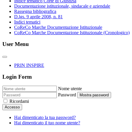
Indice tematico Corte di Giustizia
Documentazione istituzionale, sindacale e aziendale
Rassegna bibliografica
D.lgs. 9 aprile 2008, n. 81
Indici tematici
CoReCo Marche Documentazione Istituzionale
CoReCo Marche Documentazione Istituzionale (Cronologico)
User Menu
PRIN INSPIRE
Login Form
Nome utente
Password
Mostra password
Ricordami
Accesso
Hai dimenticato la tua password?
Hai dimenticato il tuo nome utente?