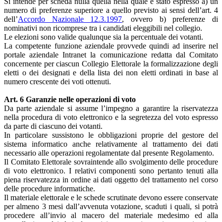
Si intende per scheda nulla quella nella quale è stato espresso a) un
numero di preferenze superiore a quello previsto ai sensi dell’art. 4
dell’
Accordo Nazionale 12.3.1997
, ovvero b) preferenze di
nominativi non ricomprese tra i candidati eleggibili nel collegio.
Le elezioni sono valide qualunque sia la percentuale dei votanti.
La competente funzione aziendale provvede quindi ad inserire nel
portale aziendale Intranet la comunicazione redatta dal Comitato
concernente per ciascun Collegio Elettorale la formalizzazione degli
eletti o dei designati e della lista dei non eletti ordinati in base al
numero crescente dei voti ottenuti.
Art. 6 Garanzie nelle operazioni di voto
Da parte aziendale si assume l’impegno a garantire la riservatezza
nella procedura di voto elettronico e la segretezza del voto espresso
da parte di ciascuno dei votanti.
In particolare sussistono le obbligazioni proprie del gestore del
sistema informatico anche relativamente al trattamento dei dati
necessario alle operazioni regolamentate dal presente Regolamento.
Il Comitato Elettorale sovraintende allo svolgimento delle procedure
di voto elettronico. I relativi componenti sono pertanto tenuti alla
piena riservatezza in ordine ai dati oggetto del trattamento nel corso
delle procedure informatiche.
Il materiale elettorale e le schede scrutinate devono essere conservate
per almeno 3 mesi dall’avvenuta votazione, scaduti i quali, si potrà
procedere all’invio al macero del materiale medesimo ed alla