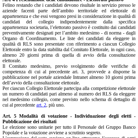
Felino restando che i candidati devono risultale in servizio presso le
aziende facenti parte dell’ambito territoriale ed elettorale di
appartenenza e che essi vengono presi in considerazione in qualità di
candidati del collegio indipendentemente dalla specifica
appartenenza societaria, l’elettorato passivo è costituito dai candidati
preventivamente designati per l’ambito medesimo - di norma - dagli
Organo di Coordinamento. Le liste dei candidati da eleggere in
qualità di RLS sono presentate con riferimento a ciascun Collegio
Elettorale entro la data stabilita dal Comitato Elettorale, in ogni caso,
almeno 20 giorni prima di quella di avvio della consultazione
elettorale.
Il Comitato medesimo, previo svolgimento delle verifiche di
competenza di cui al precedente ari. 3, provvede a disporne la
pubblicazione nel portale aziendale Intranet almeno 10 giorni prima
dell’avvio della consultazione elettorale.
Per ciascun Collegio Elettorale partecipa alla competizione elettorale
un numero di candidati pari almeno al numero dei RLS da eleggere
nel medesimo collegio, come previsto nello schema di dettaglio di
cui al precedente
art. 2
, più uno.
Art. 5 Modalità di votazione - Individuazione degli eletti -
Pubblicazione dei risultati
Le elezione sono unitarie per tutto il Personale del Gruppo Banco
Popolale e la votazione avviene a scrutinio segreto.