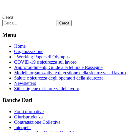
Cerca
Cerca
Menu
Home
Organizzazione
I Working Papers di Olympus
COVID-19 e sicurezza sul lavoro
Approfondimenti, Guide alla lettura e Rassegne
Modelli organizzativi e di gestione della sicurezza sul lavoro
Salute e sicurezza degli operatori della sicurezza
Newsletters
Siti su igiene e sicurezza del lavoro
Banche Dati
Fonti normative
Giurisprudenza
Contrattazione Collettiva
Interpelli