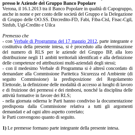
presso le Aziende del Gruppo Banco Popolare
Verona, il 16.1.2013 tra il Banco Popolare in qualità di Capogruppo,
anche in nome e per conto delle società del Gruppo e la Delegazione
di Gruppo delle OO.SS. Dircredito-FD, Fabi, Fiba-Cisl, Fisac-Cgil,
Sinfub, Ugl-Credito e Uilca
Premesso che
- con
Verbale di Programma del 17 maggio 2012
, parte integrante e
costitutiva della presente intesa, si è proceduto alla determinazione
del numero di RLS per le aziende del Gruppo BP, alla loro
distribuzione negli 11 ambiti territoriali identificati e alla definizione
delle competenze ed attribuzioni multi-aziendali degli stessi;
- con il medesimo Verbale di Programma si è altresì concordato di
demandare alla Commissione Paritetica Sicurezza ed Ambiente (di
seguito Commissione) la predisposizione del Regolamento
Elettorale, la definizione delle modalità di accesso ai luoghi di lavoro
e di fruizione dei permessi e dei rimborsi, nonché la disciplina delle
attività formative in favore dei RLS;
- nella giornata odierna le Parti hanno condiviso la documentazione
predisposta dalla Commissione relativa a tutti gli argomenti
demandati e ad ogni altro aspetto correlato;
le Parti convengono quanto di seguito.
1)
Le premesse formano parte integrante della presente intesa.