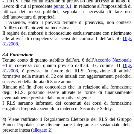
- il RLS, nella comunicazione di preavviso dell’accesso al luogo di
lavoro di cui al precedente
punto 3.1
, in relazione all’impossibilità di
utilizzo dei mezzi pubblici, segnala la necessità di fare uso
dell’autovettura di proprietà;
- l’Azienda, entro il previsto termine di preavviso, non contesta
l’utilizzo dell’autovettura medesima
Il regime dei rimborsi è riconosciuto esclusivamente con riferimento
alle attività di competenza ai sensi del comma 1 dell’art. 50
Dlgs
81/2008
.
3.4 Formazione
Tenuto conto di quanto stabilito dall’art. 6 dell’
Accordo Nazionale
ed in coerenza con quanto previsto dall’art. 37, comma 11
Dlgs
81/2008
, è prevista in favore dei RLS l’erogazione di attività
formativa nella misura di 32 ore iniziali con aggiornamenti periodici
successivi della durata di 8 ore annue.
Rimane già fin d’ora concordato che, in relazione alla formazione
degli RLS, potranno essere attivate le forme di finanziamento
eventualmente previste dalla normativa vigente.
I RLS saranno informati dei contenuti dei corsi di formazione
erogati ai Preposti aziendali in materia di Security e Safety.
4)
Viene ratificato il Regolamento Elettorale dei RLS del Gruppo
Banco Popolale, che diviene parte integrante e sostanziale della
presente intesa (
allegato 2
).