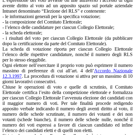
L’espressione del voto avviene on line attraverso l’accesso di ogni
avente diritto al voto ad un apposito spazio sul portale aziendale
Intranet denominato “Elezione del RLS” e contenente:
- le informazioni generali per la specifica votazione;
- la composizione del Comitato Elettorale;
- l’elenco delle candidature per ciascun Collegio Elettorale;
- la scheda elettorale;
- i risultati del voto per ciascun Collegio Elettorale (da pubblicare
dopo la certificazione da parte del Comitato Elettorale).
La scheda di votazione riporta per ciascun Collegio Elettorale
l’elenco delle rispettive candidature, nonché il numero degli RLS
per lo stesso eleggibile.
Ogni elettore nell’esercitare il proprio voto può esprimere il numero
massimo di preferenze di cui all’art. 4 dell’
Accordo Nazionale
12.3.1997
. La procedura di votazione si attiva per un massimo di 10
giorni lavorativi consecutivi.
Chiuse le operazioni di voto e quelle di scrutinio, il Comitato
Elettorale certifica l’esito della competizione elettorale e formalizza
per ciascun Collegio Elettorale l’avvenuta elezione dei candidati con
il maggior numero di voti. Per tale finalità procede redigendo
apposito verbale indicando il numero degli aventi diritto al voto, il
numero delle schede scrutinate, il numero dei votanti e dei non
votanti (schede bianche), il numero delle schede nulle, nonché il
numero dei voti espressi a favore di ciascun candidato ed infine
l’elenco dei candidati eletti e di quelli non eletti.