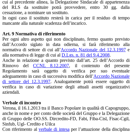
cui al precedente alinea, la Delegazione Sindacale di appartenenza
del RLS da sostituire potrà provvedere, entro 30 gg. dalla
cessazione, a nominare un sostituto.
In ogni caso il sostituto resterà in carica per il residuo di tempo
mancante alla naturale scadenza dell’incarico.
Art. 9 Normativa di riferimento
Per ogni altro aspetto qui non disciplinato, fermo quanto previsto
dall’Accordo siglato in data odierna, si farà riferimento alla
normativa di settore di cui all’
Accordo Nazionale del 12.3.1997
e
alla normativa di legge di cui al
D.Lgs. n. 81 del 9.4.2008
.
Anche in relazione a quanto previsto dall’art. 25 dell’Accordo di
Rinnovo del
CCNL 8.12.2007
, il contenuto del presente
Regolamento sarà oggetto di verifica per suo eventuale
adeguamento in caso di successiva modifica dell’
Accordo Nazionale
di settore del 12.3.1997
. Analogamente potrà essere oggetto di
verifica in caso di variazione degli attuali assetti organizzativi
aziendali.
Verbale di incontro
Verona, il 16.1.2013 tra il Banco Popolare in qualità di Capogruppo,
anche in nome e per conto delle società del Gruppo e la Delegazione
di Gruppo delle OO.SS. Dircredito-FD, Fabi, Fiba-Cisl, Fisac-Cgil,
Sinfub, Ugl- Credito e Uilca
Con riferimento al
verbale di intesa
per l’attuazione della disciplina