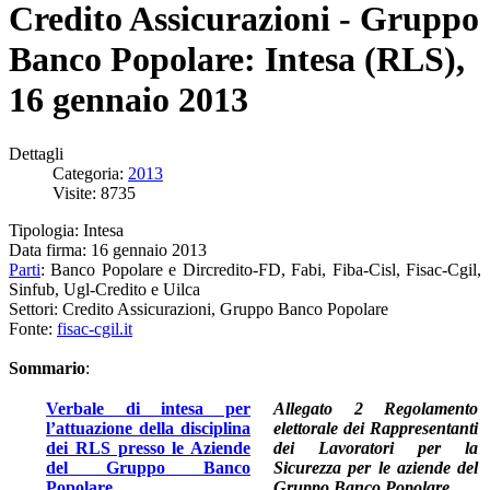
Credito Assicurazioni - Gruppo
Banco Popolare: Intesa (RLS),
16 gennaio 2013
Dettagli
Categoria:
2013
Visite: 8735
Tipologia: Intesa
Data firma: 16 gennaio 2013
Parti
: Banco Popolare e Dircredito-FD, Fabi, Fiba-Cisl, Fisac-Cgil,
Sinfub, Ugl-Credito e Uilca
Settori: Credito Assicurazioni, Gruppo Banco Popolare
Fonte:
fisac-cgil.it
Sommario
:
Verbale di intesa per
Allegato 2 Regolamento
l’attuazione della disciplina
elettorale dei Rappresentanti
dei RLS presso le Aziende
dei Lavoratori per la
del Gruppo Banco
Sicurezza per le aziende del
Popolare
Gruppo Banco Popolare