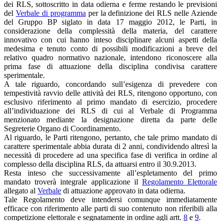
dei RLS, sottoscritto in data odierna e ferme restando le previsioni
del
Verbale di programma
per la definizione dei RLS nelle Aziende
del Gruppo BP siglato in data 17 maggio 2012, le Parti, in
considerazione della complessità della materia, del carattere
innovativo con cui hanno inteso disciplinare alcuni aspetti della
medesima e tenuto conto di possibili modificazioni a breve del
relativo quadro normativo nazionale, intendono riconoscere alla
prima fase di attuazione della disciplina condivisa carattere
sperimentale.
A tale riguardo, concordando sull’esigenza di prevedere con
tempestività ravvio delle attività dei RLS, ritengono opportuno, con
esclusivo riferimento al primo mandato di esercizio, procedere
all’individuazione dei RLS di cui al Verbale di Programma
menzionato mediante la designazione diretta da parte delle
Segreterie Organo di Coordinamento.
Al riguardo, le Parti ritengono, pertanto, che tale primo mandato di
carattere sperimentale abbia durata di 2 anni, condividendo altresì la
necessità di procedere ad una specifica fase di verifica in ordine al
complesso della disciplina RLS, da attuarsi entro il 30.9.2013.
Resta inteso che successivamente all’espletamento del primo
mandato troverà integrale applicazione il
Regolamento Elettorale
allegato al
Verbale
di attuazione approvato in data odierna.
Tale Regolamento deve intendersi comunque immediatamente
efficace con riferimento alle parti di suo contenuto non riferibili alla
competizione elettorale e segnatamente in ordine agli artt.
8
e
9
.