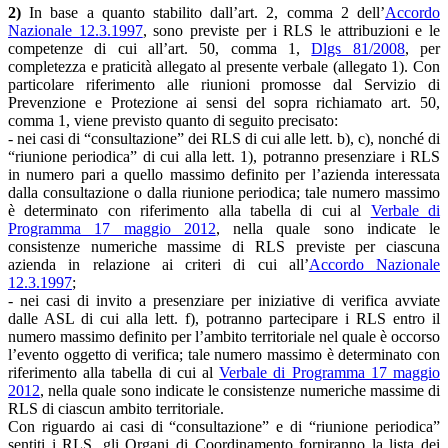
2)
In base a quanto stabilito dall’art. 2, comma 2 dell’
Accordo
Nazionale 12.3.1997
, sono previste per i RLS le attribuzioni e le
competenze di cui all’art. 50, comma 1,
Dlgs 81/2008
, per
completezza e praticità allegato al presente verbale (allegato 1). Con
particolare riferimento alle riunioni promosse dal Servizio di
Prevenzione e Protezione ai sensi del sopra richiamato art. 50,
comma 1, viene previsto quanto di seguito precisato:
- nei casi di “consultazione” dei RLS di cui alle lett. b), c), nonché di
“riunione periodica” di cui alla lett. 1), potranno presenziare i RLS
in numero pari a quello massimo definito per l’azienda interessata
dalla consultazione o dalla riunione periodica; tale numero massimo
è determinato con riferimento alla tabella di cui al
Verbale di
Programma 17 maggio 2012
, nella quale sono indicate le
consistenze numeriche massime di RLS previste per ciascuna
azienda in relazione ai criteri di cui all’
Accordo Nazionale
12.3.1997
;
- nei casi di invito a presenziare per iniziative di verifica avviate
dalle ASL di cui alla lett. f), potranno partecipare i RLS entro il
numero massimo definito per l’ambito territoriale nel quale è occorso
l’evento oggetto di verifica; tale numero massimo è determinato con
riferimento alla tabella di cui al
Verbale di Programma 17 maggio
2012
, nella quale sono indicate le consistenze numeriche massime di
RLS di ciascun ambito territoriale.
Con riguardo ai casi di “consultazione” e di “riunione periodica”
sentiti i RLS, gli Organi di Coordinamento forniranno la lista dei