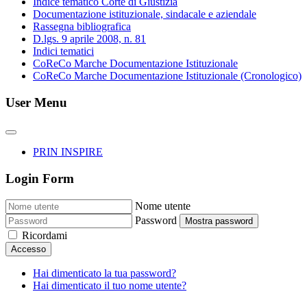
Indice tematico Corte di Giustizia
Documentazione istituzionale, sindacale e aziendale
Rassegna bibliografica
D.lgs. 9 aprile 2008, n. 81
Indici tematici
CoReCo Marche Documentazione Istituzionale
CoReCo Marche Documentazione Istituzionale (Cronologico)
User Menu
PRIN INSPIRE
Login Form
Nome utente
Password
Mostra password
Ricordami
Accesso
Hai dimenticato la tua password?
Hai dimenticato il tuo nome utente?