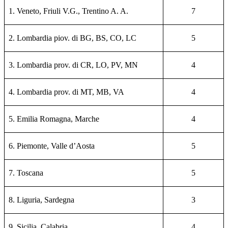
1. Veneto, Friuli V.G., Trentino A. A.
7
2. Lombardia piov. di BG, BS, CO, LC
5
3. Lombardia prov. di CR, LO, PV, MN
4
4. Lombardia prov. di MT, MB, VA
4
5. Emilia Romagna, Marche
4
6. Piemonte, Valle d’Aosta
5
7. Toscana
5
8. Liguria, Sardegna
3
9. Sicilia, Calabria
4