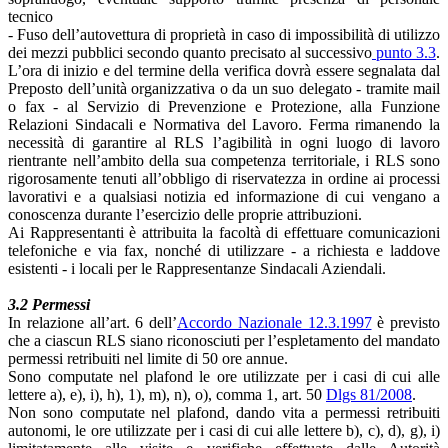
tecnico
- Fuso dell’autovettura di proprietà in caso di impossibilità di utilizzo
dei mezzi pubblici secondo quanto precisato al successivo
punto 3.3
.
L’ora di inizio e del termine della verifica dovrà essere segnalata dal
Preposto dell’unità organizzativa o da un suo delegato - tramite mail
o fax - al Servizio di Prevenzione e Protezione, alla Funzione
Relazioni Sindacali e Normativa del Lavoro. Ferma rimanendo la
necessità di garantire al RLS l’agibilità in ogni luogo di lavoro
rientrante nell’ambito della sua competenza territoriale, i RLS sono
rigorosamente tenuti all’obbligo di riservatezza in ordine ai processi
lavorativi e a qualsiasi notizia ed informazione di cui vengano a
conoscenza durante l’esercizio delle proprie attribuzioni.
Ai Rappresentanti è attribuita la facoltà di effettuare comunicazioni
telefoniche e via fax, nonché di utilizzare - a richiesta e laddove
esistenti - i locali per le Rappresentanze Sindacali Aziendali.
3.2 Permessi
In relazione all’art. 6 dell’
Accordo Nazionale 12.3.1997
è previsto
che a ciascun RLS siano riconosciuti per l’espletamento del mandato
permessi retribuiti nel limite di 50 ore annue.
Sono computate nel plafond le ore utilizzate per i casi di cui alle
lettere a), e), i), h), 1), m), n), o), comma 1, art. 50
Dlgs 81/2008
.
Non sono computate nel plafond, dando vita a permessi retribuiti
autonomi, le ore utilizzate per i casi di cui alle lettere b), c), d), g), i)