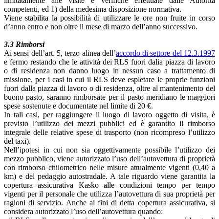
limitatamente alle visite e verifiche effettuate dalle Autorità
competenti, ed 1) della medesima disposizione normativa.
Viene stabilita la possibilità di utilizzare le ore non fruite in corso
d’anno entro e non oltre il mese di marzo dell’anno successivo.
3.3 Rimborsi
Ai sensi dell’art. 5, terzo alinea dell’
accordo di settore del 12.3.1997
e fermo restando che le attività dei RLS fuori dalia piazza di lavoro
o di residenza non danno luogo in nessun caso a trattamento di
missione, per i casi in cui il RLS deve espletare le proprie funzioni
fuori dalla piazza di lavoro o di residenza, oltre al mantenimento del
buono pasto, saranno rimborsate per il pasto meridiano le maggiori
spese sostenute e documentate nel limite di 20 €.
In tali casi, per raggiungere il luogo di lavoro oggetto di visita, è
previsto l’utilizzo dei mezzi pubblici ed è garantito il rimborso
integrale delle relative spese di trasporto (non ricompreso l’utilizzo
del taxi).
Nell’ipotesi in cui non sia oggettivamente possibile l’utilizzo dei
mezzo pubblico, viene autorizzato l’uso dell’autovettura di proprietà
con rimborso chilometrico nelle misure attualmente vigenti (0,40 a
km) e del pedaggio autostradale. A tale riguardo viene garantita la
copertura assicurativa Kasko alle condizioni tempo per tempo
vigenti per il personale che utilizza l’autovettura di sua proprietà per
ragioni di servizio. Anche ai fini di detta copertura assicurativa, si
considera autorizzato l’uso dell’autovettura quando: