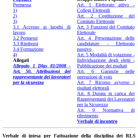
Premessa
Art. 1 Elettorato attivo -
1)
Collegi Elettorali
2)
Art. 2 Costituzione del
3)
Comitato Elettorale
3.1 Accesso ai luoghi di
Art. 3 Funzioni del Comitato
lavoro
Elettorale
3.2 Permessi
Art. 4 Presentazione delle
3.3 Rimborsi
candidature - Elettorato
3.4 Formazione
passivo
4)
Art. 5 Modalità di votazione -
Allegati
Individuazione degli eletti -
Allegato 1 Dlgs 81/2008 -
Pubblicazione dei risultati
Art. 50. Attribuzioni dei
Art. 6 Garanzie nelle
rappresentante dei lavoratori
operazioni di voto
per la sicurezza
Art. 7 Ricorso avverso i
risultati elettorali
Art. 8 Durata in carica dei
Rappresentanti dei Lavoratori
per la Sicurezza
Art. 9 Normativa di
riferimento
Verbale di incontro
Verbale di intesa per l’attuazione della disciplina dei RLS