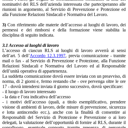
nominativi dei RLS dell’azienda interessata che parteciperanno alle
riunioni in argomento, al Servizio di Prevenzione e Protezione ed
alla Funzione Relazioni Sindacali e Normativa del Lavoro.
3)
Con riferimento alle materie dell’accesso ai luoghi di lavoro, dei
permessi e dei rimborsi e della formazione viene stabilita la
disciplina di seguito indicata.
3.1 Accesso ai luoghi di lavoro
L’accesso di ciascun RLS ai luoghi di lavoro avverrà ai sensi
dell’art. 5 dell’
Accordo 12.3.1997
, previa comunicazione - tramite
mail o fax - al Servizio di Prevenzione e Protezione, alla Funzione
Relazioni Sindacali e Normativa del Lavoro ed al Responsabile
dell’unità operativa di appartenenza.
La suddetta comunicazione dovrà essere inviata con un preavviso, di
norma, di 2 giorni e, fermo restando che - ove pervenga oltre le ore
17 - dovrà intendersi inviata il giorno successivo, dovrà specificare:
- il luogo di lavoro interessato
- la data e l’ora indicativa dell’accesso
- i motivi dell’accesso (quali, a titolo esemplificativo, prendere
visione di ambienti di lavoro, delle misure di prevenzione, sicurezza
e lotta antincendio ecc.), anche con la finalità di consentire ai
Responsabili del Servizio di Protezione e Prevenzione o ai loro
delegati, la valutazione dell’opportunità di fornire al RLS, durante il
sopralluogo, eventuale supporto tramite presenza di personale