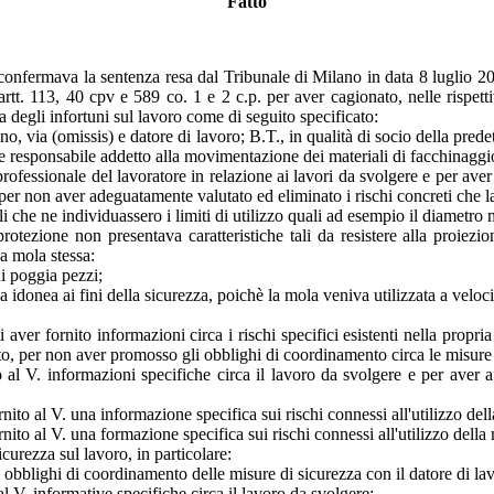
Fatto
onfermava la sentenza resa dal Tribunale di Milano in data 8 luglio 2010
 artt. 113, 40 cpv e 589 co. 1 e 2 c.p. per aver cagionato, nelle rispett
degli infortuni sul lavoro come di seguito specificato:
no, via (omissis) e datore di lavoro; B.T., in qualità di socio della pre
 e responsabile addetto alla movimentazione dei materiali di facchinaggi
o-professionale del lavoratore in relazione ai lavori da svolgere e per av
 per non aver adeguatamente valutato ed eliminato i rischi concreti che l
li che ne individuassero i limiti di utilizzo quali ad esempio il diamet
tezione non presentava caratteristiche tali da resistere alla proiezion
a mola stessa:
di poggia pezzi;
 idonea ai fini della sicurezza, poichè la mola veniva utilizzata a velocità
ver fornito informazioni circa i rischi specifici esistenti nella propr
lto, per non aver promosso gli obblighi di coordinamento circa le misure
l V. informazioni specifiche circa il lavoro da svolgere e per aver af
to al V. una informazione specifica sui rischi connessi all'utilizzo dell
to al V. una formazione specifica sui rischi connessi all'utilizzo della 
curezza sul lavoro, in particolare:
obblighi di coordinamento delle misure di sicurezza con il datore di la
l V. informative specifiche circa il lavoro da svolgere;