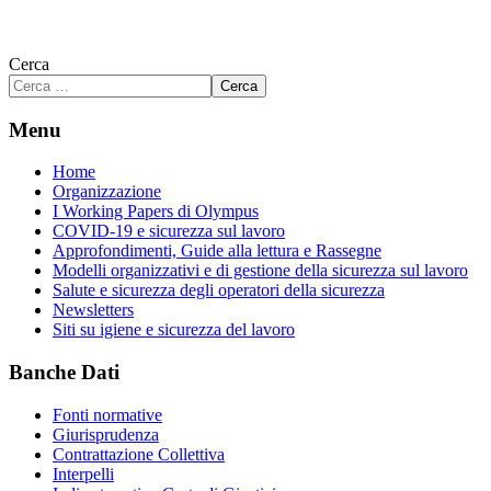
Cerca
Cerca
Menu
Home
Organizzazione
I Working Papers di Olympus
COVID-19 e sicurezza sul lavoro
Approfondimenti, Guide alla lettura e Rassegne
Modelli organizzativi e di gestione della sicurezza sul lavoro
Salute e sicurezza degli operatori della sicurezza
Newsletters
Siti su igiene e sicurezza del lavoro
Banche Dati
Fonti normative
Giurisprudenza
Contrattazione Collettiva
Interpelli