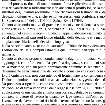
atti del processo, dotati di una autonoma forza esplicativa o dimostrat
cosi da vanificare o radicalmente inficiare sotto il profilo logico la mo
istruttori degli assunti (desumibili dalle dichiarazioni testimoniali e
deduzioni difensive che, anche se non espressamente confutate, siano 
U, Sentenza n. 24 del 24/11/1999, Spina, Rv. 214794).
Quanto al secondo motivo dl gravame con cui viene dedotta l'assenza
Corte (cfr. ex plurimis, Sez. 3, Sentenza n. 13926 del 01/12/2011, V
avvenuto nel caso di specie - i giudici di appello abbiano esaminato le
ed al fondamentali passaggi logico-giuridici della decisione e, a magg
ampiamente chiarite nella decisione impugnata.
Nella specie quanto al nesso di causalità il Tribunale ha evidenziato
l'adibizione del V. a compiti estranei a quelli previsti dall'appalto 
richiesta.
Quanto al ricorso proposto congiuntamente dagli altri imputati, van
aggiungersi, con riferimento alla specifica doglianza, secondo cui sar
della molatrice, che sul punto correttamente entrambe le sentenze d
determinante nella causazione dell'evento e come ciò che rilevi, consid
lo più omissive che, non consentendo di fronteggiare le conseguenze de
Deducono inoltre i ricorrenti la mancata valutazione soggettiva delle d
Va premesso a riguardo- come condivisibilmente già ritenuto da questa
dell'obbligo di tutela impostogli dalla legge (Cass. sez. 4, 19.5.2004 n
applicazione di una cautela antinfortunistica è addebitabile ad ognuno d
compete al datore di lavoro in quanto ex lege onerato dell'obbligo di
l'istruzione dei lavoratori sui rischi di determinati lavori con la conse
quelle norme, si adeguino alle misure in esse previste e sfuggano alla s