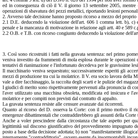
ed in conseguenza di ciò il V. il giorno 13 settembre 2005, mentre e
operazioni di sbavatura dei pezzi metallici, riportando lesioni personal
2. Avverso tale decisione hanno proposto ricorso a mezzo del proprio 
2.1 D.E. deducendo la violazione dell'art. 606 1 comma lett. b), c) e
penale e la mancanza di motivazione in relazione agli artt. 40 e 589 c.
2.2 O.B. e T.B. con ricorso congiunto deducendo la violazione dell'art.
3. Così sono ricostruiti i fatti nella gravata sentenza: nel primo pom
veniva investito da frammenti di mola esplosa durante le operazioni 
tentativi di rianimazione e l'infortunato decedeva per le gravissime lesi
Il macchinario veniva sequestrato; successivamente esperiti gli accertam
mezzi di produzione tra cui la molatrice. Il V. era socio lavora della
vale a dire facchinaggio, la raccolta degli scarti e le pulizie del magazz
I giudici di merito sono rispettivamente pervenuti alla pronuncia di co
l'aver utilizzato una macchina obsoleta, modificata ed insicura e l'a
molatrice e per compiti non previsti dal contratto di appalto.
La gravata sentenza resiste alle censure avanzate dai ricorrenti.
Quanto al ricorso del D. osserva la Corte: con il primo motivo il ri
emergenze dibattimentali che contraddirebbero gli assunti della Corte te
Anche a voler prescindere dalla circostanza che tale aspetto per qua
legittimità sul discorso giustificativo del provvedimento impugnato de
posto a base della decisione adottata; b) non "manifestamente illogica"
internamente "contraddittoria", ovvero esente da insormontabili incongr