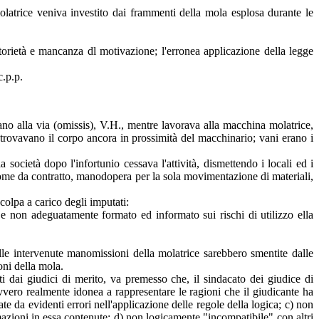
olatrice veniva investito dai frammenti della mola esplosa durante le
ttorietà e mancanza dl motivazione; l'erronea applicazione della legge
c.p.p.
lano alla via (omissis), V.H., mentre lavorava alla macchina molatrice,
trovavano il corpo ancora in prossimità del macchinario; vani erano i
a società dopo l'infortunio cessava l'attività, dismettendo i locali ed i
 come da contratto, manodopera per la sola movimentazione di materiali,
colpa a carico degli imputati:
a e non adeguatamente formato ed informato sui rischi di utilizzo ella
lle intervenute manomissioni della molatrice sarebbero smentite dalle
oni della mola.
i dai giudici di merito, va premesso che, il sindacato dei giudice di
ovvero realmente idonea a rappresentare le ragioni che il giudicante ha
e da evidenti errori nell'applicazione delle regole della logica; c) non
rmazioni in essa contenute; d) non logicamente "incompatibile" con altri