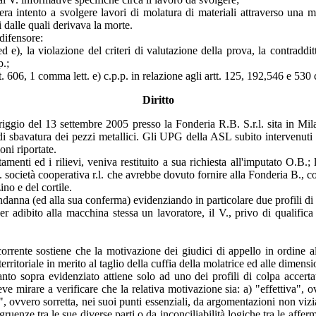
ra intento a svolgere lavori di molatura di materiali attraverso una m
i dalle quali derivava la morte.
difensore:
d e), la violazione del criteri di valutazione della prova, la contraddi
p.;
 606, 1 comma lett. e) c.p.p. in relazione agli artt. 125, 192,546 e 530 
Diritto
eriggio del 13 settembre 2005 presso la Fonderia R.B. S.r.l. sita in Mi
di sbavatura dei pezzi metallici. Gli UPG della ASL subito intervenuti 
oni riportate.
enti ed i rilievi, veniva restituito a sua richiesta all'imputato O.B.; l
 M. società cooperativa r.l. che avrebbe dovuto fornire alla Fonderia B.,
ino e del cortile.
ndanna (ed alla sua conferma) evidenziando in particolare due profili di 
ver adibito alla macchina stessa un lavoratore, il V., privo di qualific
corrente sostiene che la motivazione dei giudici di appello in ordine a
rritoriale in merito al taglio della cuffia della molatrice ed alle dimensi
nto sopra evidenziato attiene solo ad uno dei profili di colpa accertat
ve mirare a verificare che la relativa motivazione sia: a) "effettiva", 
, ovvero sorretta, nei suoi punti essenziali, da argomentazioni non viziat
uenze tra le sue diverse parti o da inconciliabilità logiche tra le affe