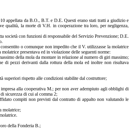
 appellata da B.O., B.T. e D.E. Questi erano stati tratti a giudizio e
ive qualità, la morte di V.H. in cooperazione tra loro, per negligenza,
detta società con funzioni di responsabile del Servizio Prevenzione; D.E.
o.
er consentito o comunque non impedito che il V. utilizzasse la molatrice
a molatrice presentava ed in violazione delle seguenti norme:
ro massimo della mola da montare in relazione al numero di giri massimo;
e di pezzi derivanti dalla rottura della mola ed inoltre non risultava
 superiori rispetto alle condizioni stabilite dal costruttore;
ia impresa alla cooperativa M.; per non aver adempiuto agli obblighi di
 di sicurezza di cui al comma 2;
fidato compiti non previsti dal contratto di appalto non valutando le
a molatrice;
molatrice.
voro della Fonderia B.;