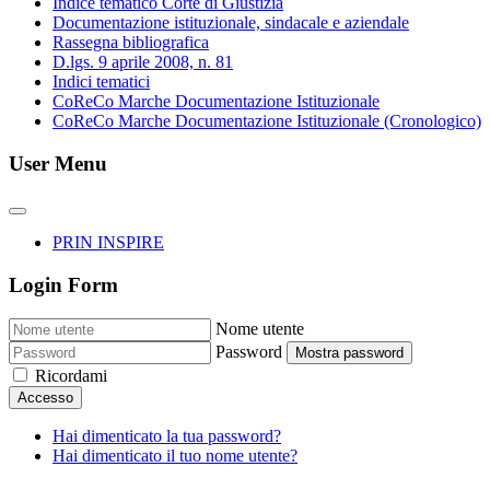
Indice tematico Corte di Giustizia
Documentazione istituzionale, sindacale e aziendale
Rassegna bibliografica
D.lgs. 9 aprile 2008, n. 81
Indici tematici
CoReCo Marche Documentazione Istituzionale
CoReCo Marche Documentazione Istituzionale (Cronologico)
User Menu
PRIN INSPIRE
Login Form
Nome utente
Password
Mostra password
Ricordami
Accesso
Hai dimenticato la tua password?
Hai dimenticato il tuo nome utente?