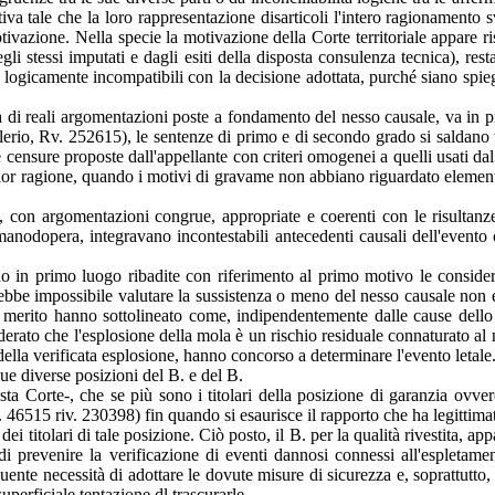
iva tale che la loro rappresentazione disarticoli l'intero ragionamento s
tivazione. Nella specie la motivazione della Corte territoriale appare ris
 degli stessi imputati e dagli esiti della disposta consulenza tecnica), r
logicamente incompatibili con la decisione adottata, purché siano spie
 di reali argomentazioni poste a fondamento del nesso causale, va in p
alerio, Rv. 252615), le sentenze di primo e di secondo grado si saldan
 censure proposte dall'appellante con criteri omogenei a quelli usati dal
ior ragione, quando i motivi di gravame non abbiano riguardato elementi
, con argomentazioni congrue, appropriate e coerenti con le risultanze
di manodopera, integravano incontestabili antecedenti causali dell'evento
no in primo luogo ribadite con riferimento al primo motivo le conside
ebbe impossibile valutare la sussistenza o meno del nesso causale non e
i merito hanno sottolineato come, indipendentemente dalle cause dello
erato che l'esplosione della mola è un rischio residuale connaturato al 
lla verificata esplosione, hanno concorso a determinare l'evento letale
ue diverse posizioni del B. e del B.
 Corte-, che se più sono i titolari della posizione di garanzia ovvero
. 46515 riv. 230398) fin quando si esaurisce il rapporto che ha legittima
ei titolari di tale posizione. Ciò posto, il B. per la qualità rivestita, a
 prevenire la verificazione di eventi dannosi connessi all'espletament
guente necessità di adottare le dovute misure di sicurezza e, soprattutto,
uperficiale tentazione dl trascurarle.