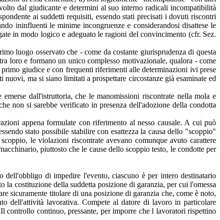
volto dal giudicante e determini al suo interno radicali incompatibilità
pondente ai suddetti requisiti, essendo stati precisati i dovuti riscontri
estando ininfluenti le minime incongruenze e considerandosi disattese le
gate in modo logico e adeguato le ragioni del convincimento (cfr. Sez.
rimo luogo osservato che - come da costante giurisprudenza di questa
o tra loro e formano un unico complesso motivazionale, qualora - come
 primo giudice e con frequenti riferimenti alle determinazioni ivi prese
 nuovi, ma si siano limitati a prospettare circostanze già esaminate ed
 emerse dall'istruttoria, che le manomissioni riscontrate nella mola e
 che non si sarebbe verificato in presenza dell'adozione della condotta
razioni appena formulate con riferimento al nesso causale. A cui può
ssendo stato possibile stabilire con esattezza la causa dello "scoppio"
 scoppio, le violazioni riscontrate avevano comunque avuto carattere
macchinario, piuttosto che le cause dello scoppio testo, le condotte per
.
 dell'obbligo di impedire l'evento, ciascuno è per intero destinatario
to la costituzione della suddetta posizione di garanzia, per cui l'omessa
ppare sicuramente titolare di una posizione di garanzia che, come è noto,
o dell'attività lavorativa. Compete al datore di lavoro in particolare
 Il controllo continuo, pressante, per imporre che l lavoratori rispettino