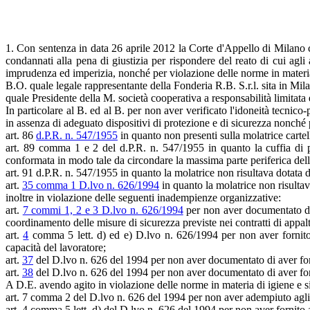
1. Con sentenza in data 26 aprile 2012 la Corte d'Appello di Milano c
condannati alla pena di giustizia per rispondere del reato di cui agli
imprudenza ed imperizia, nonché per violazione delle norme in materia 
B.O. quale legale rappresentante della Fonderia R.B. S.r.l. sita in Mila
quale Presidente della M. società cooperativa a responsabilità limitata
In particolare al B. ed al B. per non aver verificato l'idoneità tecnic
in assenza di adeguato dispositivi di protezione e di sicurezza nonché
art. 86
d.P.R. n. 547/1955
in quanto non presenti sulla molatrice cartel
art. 89 comma 1 e 2 del d.P.R. n. 547/1955 in quanto la cuffia di pro
conformata in modo tale da circondare la massima parte periferica dell
art. 91 d.P.R. n. 547/1955 in quanto la molatrice non risultava dotata 
art.
35 comma 1 D.lvo n. 626/1994
in quanto la molatrice non risultava
inoltre in violazione delle seguenti inadempienze organizzative:
art.
7 commi 1, 2 e 3 D.lvo n. 626/1994
per non aver documentato di a
coordinamento delle misure di sicurezza previste nei contratti di appa
art.
4
comma 5 lett. d) ed e) D.lvo n. 626/1994 per non aver fornito a
capacità del lavoratore;
art.
37
del D.lvo n. 626 del 1994 per non aver documentato di aver forni
art.
38
del D.lvo n. 626 del 1994 per non aver documentato di aver forni
A D.E. avendo agito in violazione delle norme in materia di igiene e si
art. 7 comma 2 del D.lvo n. 626 del 1994 per non aver adempiuto agli 
art. 4 comma 5 lett. d) del D.lvo n. 626 del 1994 per non aver fornito a