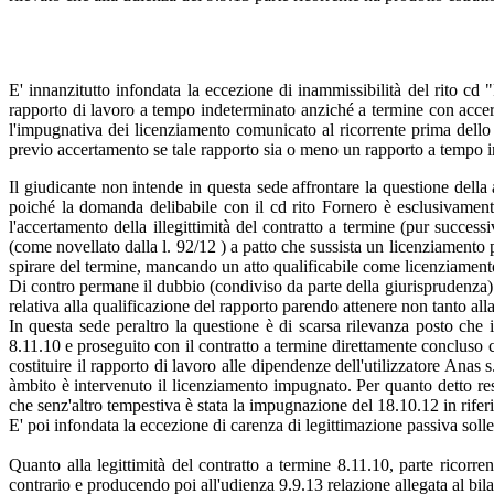
E' innanzitutto infondata la eccezione di inammissibilità del rito cd 
rapporto di lavoro a tempo indeterminato anziché a termine con accert
l'impugnativa dei licenziamento comunicato al ricorrente prima dello
previo accertamento se tale rapporto sia o meno un rapporto a tempo ind
Il giudicante non intende in questa sede affrontare la questione della 
poiché la domanda delibabile con il cd rito Fornero è esclusivamente q
l'accertamento della illegittimità del contratto a termine (pur succe
(come novellato dalla l. 92/12 ) a patto che sussista un licenziamento 
spirare del termine, mancando un atto qualificabile come licenziamento, n
Di contro permane il dubbio (condiviso da parte della giurisprudenza) c
relativa alla qualificazione del rapporto parendo attenere non tanto alla
In questa sede peraltro la questione è di scarsa rilevanza posto che 
8.11.10 e proseguito con il contratto a termine direttamente concluso c
costituire il rapporto di lavoro alle dipendenze dell'utilizzatore Anas 
àmbito è intervenuto il licenziamento impugnato. Per quanto detto res
che senz'altro tempestiva è stata la impugnazione del 18.10.12 in rife
E' poi infondata la eccezione di carenza di legittimazione passiva solle
Quanto alla legittimità del contratto a termine 8.11.10, parte ricorr
contrario e producendo poi all'udienza 9.9.13 relazione allegata al bil