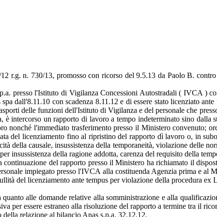
1 L. 92/12 r.g. n. 730/13, promosso con ricorso del 9.5.13 da Pao
s.p.a. presso l'Istituto di Vigilanza Concessioni Autostradali ( IVCA )
 spa dall'8.11.10 con scadenza 8.11.12 e di essere stato licenziato ant
asporti delle funzioni dell'Istituto di Vigilanza e del personale che pre
a, è intercorso un rapporto di lavoro a tempo indeterminato sino dalla sti
oro nonché l'immediato trasferimento presso il Ministero convenuto; or
ta del licenziamento fino al ripristino del rapporto dì lavoro o, in subo
ità della causale, insussistenza della temporaneità, violazione delle nor
0 per insussistenza della ragione addotta, carenza del requisito della tem
continuazione del rapporto presso il Ministero ha richiamato il disposto
personale impiegato presso l'IVCA alla costituenda Agenzia prima e al Mi
lità del licenziamento ante tempus per violazione della procedura ex L 2
 quanto alle domande relative alla somministrazione e alla qualificazio
iva per essere estraneo alla risoluzione del rapporto a termine tra il rico
o della relazione al bilancio Anas s.p.a. 32.12.12,