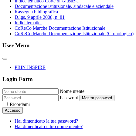
Indice tematico Corte di Giustizia
Documentazione istituzionale, sindacale e aziendale
Rassegna bibliografica
D.lgs. 9 aprile 2008, n. 81
Indici tematici
CoReCo Marche Documentazione Istituzionale
CoReCo Marche Documentazione Istituzionale (Cronologico)
User Menu
PRIN INSPIRE
Login Form
Nome utente
Password
Mostra password
Ricordami
Accesso
Hai dimenticato la tua password?
Hai dimenticato il tuo nome utente?