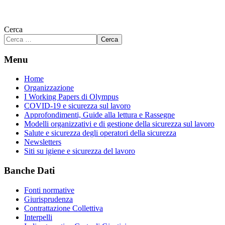
Cerca
Cerca
Menu
Home
Organizzazione
I Working Papers di Olympus
COVID-19 e sicurezza sul lavoro
Approfondimenti, Guide alla lettura e Rassegne
Modelli organizzativi e di gestione della sicurezza sul lavoro
Salute e sicurezza degli operatori della sicurezza
Newsletters
Siti su igiene e sicurezza del lavoro
Banche Dati
Fonti normative
Giurisprudenza
Contrattazione Collettiva
Interpelli