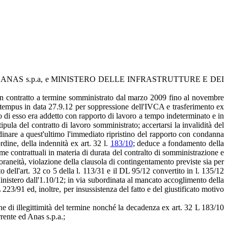
lo B. contro ANAS s.p.a, e MINISTERO DELLE INFRASTRUTTURE E DEI
 con contratto a termine somministrato dal marzo 2009 fino al novembre
e tempus in data 27.9.12 per soppressione dell'IVCA e trasferimento ex
sso di esso era addetto con rapporto di lavoro a tempo indeterminato e in
pula del contratto di lavoro somministrato; accertarsi la invalidità del
dinare a quest'ultimo l'immediato ripristino del rapporto con condanna
rdine, della indennità ex art. 32 l.
183/10
; deduce a fondamento della
me contrattuali in materia di durata del contralto di somministrazione e
poraneità, violazione della clausola di contingentamento previste sia per
 dell'art. 32 co 5 della l. 113/31 e il DL 95/12 convertito in l. 135/12
nistero dall'1.10/12; in via subordinata al mancato accoglimento della
23/91 ed, inoltre, per insussistenza del fatto e del giustificato motivo
ne di illegittimità del termine nonché la decadenza ex art. 32 L 183/10
rrente ed Anas s.p.a.;