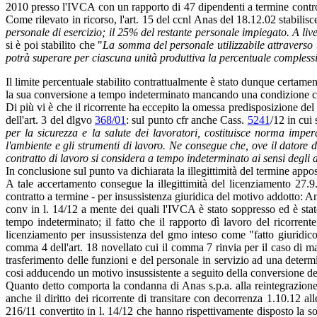
2010 presso l'IVCA con un rapporto di 47 dipendenti a termine contro
Come rilevato in ricorso, l'art. 15 del ccnl Anas del 18.12.02 stabilisc
personale di esercizio; il 25% del restante personale impiegato. A livel
si è poi stabilito che "
La somma del personale utilizzabile attraverso t
potrà superare per ciascuna unità produttiva la percentuale complessi
Il limite percentuale stabilito contrattualmente è stato dunque certamen
la sua conversione a tempo indeterminato mancando una condizione che 
Di più vi è che il ricorrente ha eccepito la omessa predisposizione de
dell'art. 3 del dlgvo
368/01
: sul punto cfr anche Cass.
5241
/12 in cui
per la sicurezza e la salute dei lavoratori, costituisce norma imperat
l'ambiente e gli strumenti di lavoro. Ne consegue che, ove il datore d
contratto di lavoro si considera a tempo indeterminato ai sensi degli
In conclusione sul punto va dichiarata la illegittimità del termine ap
A tale accertamento consegue la illegittimità del licenziamento 27.9.
contratto a termine - per insussistenza giuridica del motivo addotto: An
conv in l. 14/12 a mente dei quali l'IVCA è stato soppresso ed è stato
tempo indeterminato; il fatto che il rapporto dì lavoro del ricorrent
licenziamento per insussistenza del gmo inteso come "fatto giuridico".
comma 4 dell'art. 18 novellato cui il comma 7 rinvia per il caso di ma
trasferimento delle funzioni e del personale in servizio ad una deter
cosi adducendo un motivo insussistente a seguito della conversione de
Quanto detto comporta la condanna di Anas s.p.a. alla reintegrazione d
anche il diritto dei ricorrente di transitare con decorrenza 1.10.12 al
216/11 convertito in l. 14/12 che hanno rispettivamente disposto la sop