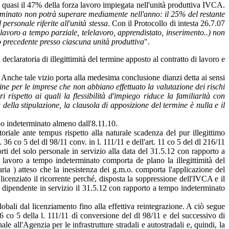
quasi il 47% della forza lavoro impiegata nell'unità produttiva IVCA.
rminato non potrà superare mediamente nell'anno: il 25% del restante
personale riferite all'unità stessa
. Con il Protocollo di intesta 26.7.07
 lavoro a tempo parziale, telelavoro, apprendistato, inserimento..) non
o precedente presso ciascuna unità produttiva
".
eclaratoria di illegittimità del termine apposto al contratto di lavoro e
 Anche tale vizio porta alla medesima conclusione dianzi detta ai sensi
rmine per le imprese che non abbiano effettuato la valutazione dei rischi
i rispetto ai quali la flessibilità d'impiego riduce la familiarità con
della stipulazione, la clausola di apposizione del termine è nulla e il
mpo indeterminato almeno dall'8.11.10.
oriale ante tempus rispetto alla naturale scadenza del pur illegittimo
36 co 5 del dl 98/11 conv. in l. 111/11 e dell'art. 11 co 5 del dl 216/11
rti del solo personale in servizio alla data del 31.5.12 con rapporto a
di lavoro a tempo indeterminato comporta de plano la illegittimità del
aria ) atteso che la inesistenza dei g.m.o. comporta l'applicazione del
icenziato il ricorrente perché, disposta la soppressione dell'IVCA e il
n dipendente in servizio il 31.5.12 con rapporto a tempo indeterminato
obali dal licenziamento fino alla effettiva reintegrazione. A ciò segue
 36 co 5 della l. 111/11 dì conversione del dl 98/11 e del successivo di
 all'Agenzia per le infrastrutture stradali e autostradali e, quindi, la