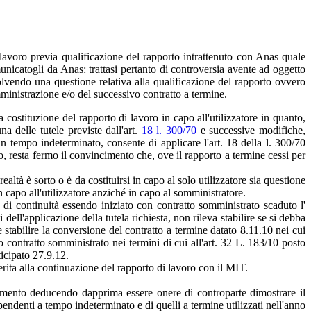
ì lavoro previa qualificazione del rapporto intrattenuto con Anas quale
nicatogli da Anas: trattasi pertanto di controversia avente ad oggetto
lvendo una questione relativa alla qualificazione del rapporto ovvero
mministrazione e/o del successivo contratto a termine.
 costituzione del rapporto di lavoro in capo all'utilizzatore in quanto,
a delle tutele previste dall'art.
18 l. 300/70
e successive modifiche,
n tempo indeterminato, consente di applicare l'art. 18 della l. 300/70
o, resta fermo il convincimento che, ove il rapporto a termine cessi per
tà è sorto o è da costituirsi in capo al solo utilizzatore sia questione
n capo all'utilizzatore anziché in capo al somministratore.
 di continuità essendo iniziato con contratto somministrato scaduto l'
ll'applicazione della tutela richiesta, non rileva stabilire se si debba
e stabilire la conversione del contratto a termine datato 8.11.10 nei cui
contratto somministrato nei termini di cui all'art. 32 L. 183/10 posto
icipato 27.9.12.
erita alla continuazione del rapporto di lavoro con il MIT.
entamento deducendo dapprima essere onere di controparte dimostrare il
endenti a tempo indeterminato e di quelli a termine utilizzati nell'anno