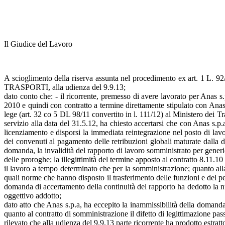
Il Giudice del Lavoro
A scioglimento della riserva assunta nel procedimento ex art. 
TRASPORTI, alla udienza del 9.9.13;
dato conto che: - il ricorrente, premesso di avere lavorato per Anas 
2010 e quindi con contratto a termine direttamente stipulato con Anas
lege (art. 32 co 5 DL 98/11 convertito in l. 111/12) al Ministero dei Tr
servizio alla data del 31.5.12, ha chiesto accertarsi che con Anas s.p.
licenziamento e disporsi la immediata reintegrazione nel posto di lav
dei convenuti al pagamento delle retribuzioni globali maturate dalla da
domanda, la invalidità del rapporto di lavoro somministrato per generic
delle proroghe; la illegittimità del termine apposto al contratto 8.11.1
il lavoro a tempo determinato che per la somministrazione; quanto alla 
quali norme che hanno disposto il trasferimento delle funzioni e del 
domanda di accertamento della continuità del rapporto ha dedotto la nul
oggettivo addotto;
dato atto che Anas s.p.a, ha eccepito la inammissibilità della domanda
quanto al contratto di somministrazione il difetto di legittimazione pass
rilevato che alla udienza del 9.9.13 parte ricorrente ha prodotto estratt