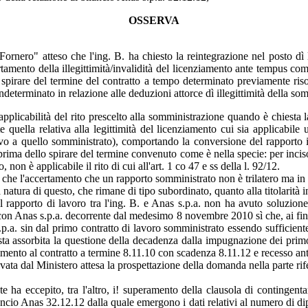
OSSERVA
"Fornero" atteso che l'ing. B. ha chiesto la reintegrazione nel posto d
amento della illegittimità/invalidità del licenziamento ante tempus comu
 spirare del termine del contratto a tempo determinato previamente riso
eterminato in relazione alle deduzioni attorce dì illegittimità della so
applicabilità del rito prescelto alla somministrazione quando è chiesta la
uella relativa alla legittimità del licenziamento cui sia applicabile un
ssivo a quello somministrato), comportando la conversione del rapporto i
prima dello spirare del termine convenuto come è nella specie: per incis
on è applicabile il rito di cui all'art. 1 co 47 e ss della l. 92/12.
he l'accertamento che un rapporto somministrato non è trilatero ma in real
 natura di questo, che rimane di tipo subordinato, quanto alla titolarità i
il rapporto di lavoro tra l'ing. B. e Anas s.p.a. non ha avuto soluzione
on Anas s.p.a. decorrente dal medesimo 8 novembre 2010 sì che, ai fini de
s.p.a. sin dal primo contratto di lavoro somministrato essendo sufficient
ta assorbita la questione della decadenza dalla impugnazione dei primo 
rimento al contratto a termine 8.11.10 con scadenza 8.11.12 e recesso ant
vata dal Ministero attesa la prospettazione della domanda nella parte rif
ente ha eccepito, tra l'altro, i! superamento della clausola di conting
ancio Anas 32.12.12 dalla quale emergono i dati relativi al numero di dip