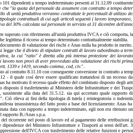
 101 dipendenti a tempo indeterminato presenti al 31.12.09 costituente 
e che "
la quota del personale da assumere con contratto a tempo dete
lo di unità produttiva verranno contrattate le percentuali di utilizzo del 
ipologie contrattuali di cui agli articoli seguenti ( lavoro temporaneo,
va del 30% calcolata sul personale in servizio al 31 dicembre dell'ann
te superato con riferimento all'unità produttiva IVCA e ciò comporta, la d
legittima il ricorso ai tempo determinato contrattualmente stabilita.
l documento di valutazione dei rischi e Anas nulla ha prodotto in merito.
 si legge che
il divieto di stipulare contratti di lavoro subordinato a te
iva, la cui "ratio" è diretta alla più intensa protezione dei lavorator
i lavoro non provi di aver provveduto alla valutazione dei rischi prima 
 artt. 1339 e 1419, secondo comma, cod, civ.
".
posto al contratto 8.11.10 con conseguente conversione in contratto a te
12 - il quale così deve essere qualificato trattandosi di un recesso dat
as ha motivato il recesso quale effetto del combinato disposto degli artt. 
 disposto il trasferimento al Ministero delle Infrastrutture e dei Traspo
e, sussistente alla data del 31.5.12. sia qui accertato quale rapporto 
 Ciò rileva ai fini della tipologia di tutela ( reintegratoria o indennit
nifesta insussistenza del fatto posto a base del licenziamento: Anas ha l
minata data con rapporto a tempo indeterminato, egli non era ritenuto u
l rapporto B./Anas s.p.a.
el ricorrente nel posto di lavoro ed al pagamento delle retribuzioni gl
le dipendenze del Ministero Infrastrutture e Trasporti ai sensi dell'art.
pressione dell'IVCA con trasferimento delle relative funzioni e personale