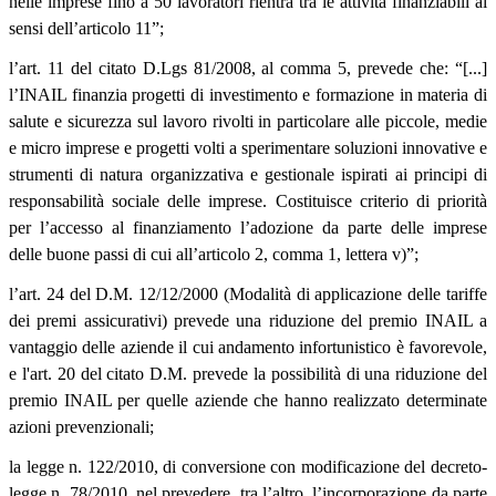
nelle imprese fino a 50 lavoratori rientra tra le attività finanziabili ai
sensi dell’articolo 11”;
l’art. 11 del citato D.Lgs 81/2008, al comma 5, prevede che: “[...]
l’INAIL finanzia progetti di investimento e formazione in materia di
salute e sicurezza sul lavoro rivolti in particolare alle piccole, medie
e micro imprese e progetti volti a sperimentare soluzioni innovative e
strumenti di natura organizzativa e gestionale ispirati ai principi di
responsabilità sociale delle imprese. Costituisce criterio di priorità
per l’accesso al finanziamento l’adozione da parte delle imprese
delle buone passi di cui all’articolo 2, comma 1, lettera v)”;
l’art. 24 del D.M. 12/12/2000 (Modalità di applicazione delle tariffe
dei premi assicurativi) prevede una riduzione del premio INAIL a
vantaggio delle aziende il cui andamento infortunistico è favorevole,
e l'art. 20 del citato D.M. prevede la possibilità di una riduzione del
premio INAIL per quelle aziende che hanno realizzato determinate
azioni prevenzionali;
la legge n. 122/2010, di conversione con modificazione del decreto-
legge n. 78/2010, nel prevedere, tra l’altro, l’incorporazione da parte