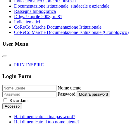
Indice tematico Corte di Giustizia
Documentazione istituzionale, sindacale e aziendale
Rassegna bibliografica
D.lgs. 9 aprile 2008, n. 81
Indici tematici
CoReCo Marche Documentazione Istituzionale
CoReCo Marche Documentazione Istituzionale (Cronologico)
User Menu
PRIN INSPIRE
Login Form
Nome utente
Password
Mostra password
Ricordami
Accesso
Hai dimenticato la tua password?
Hai dimenticato il tuo nome utente?