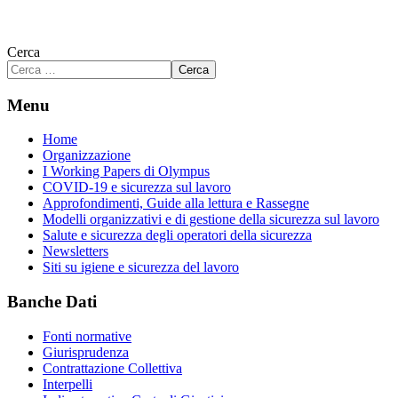
Cerca
Cerca
Menu
Home
Organizzazione
I Working Papers di Olympus
COVID-19 e sicurezza sul lavoro
Approfondimenti, Guide alla lettura e Rassegne
Modelli organizzativi e di gestione della sicurezza sul lavoro
Salute e sicurezza degli operatori della sicurezza
Newsletters
Siti su igiene e sicurezza del lavoro
Banche Dati
Fonti normative
Giurisprudenza
Contrattazione Collettiva
Interpelli