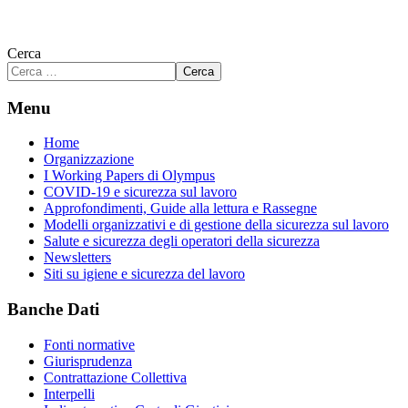
Cerca
Cerca
Menu
Home
Organizzazione
I Working Papers di Olympus
COVID-19 e sicurezza sul lavoro
Approfondimenti, Guide alla lettura e Rassegne
Modelli organizzativi e di gestione della sicurezza sul lavoro
Salute e sicurezza degli operatori della sicurezza
Newsletters
Siti su igiene e sicurezza del lavoro
Banche Dati
Fonti normative
Giurisprudenza
Contrattazione Collettiva
Interpelli