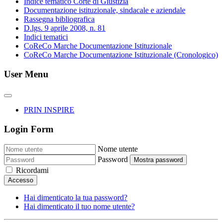
Indice tematico Corte di Giustizia
Documentazione istituzionale, sindacale e aziendale
Rassegna bibliografica
D.lgs. 9 aprile 2008, n. 81
Indici tematici
CoReCo Marche Documentazione Istituzionale
CoReCo Marche Documentazione Istituzionale (Cronologico)
User Menu
PRIN INSPIRE
Login Form
Nome utente
Password
Mostra password
Ricordami
Accesso
Hai dimenticato la tua password?
Hai dimenticato il tuo nome utente?