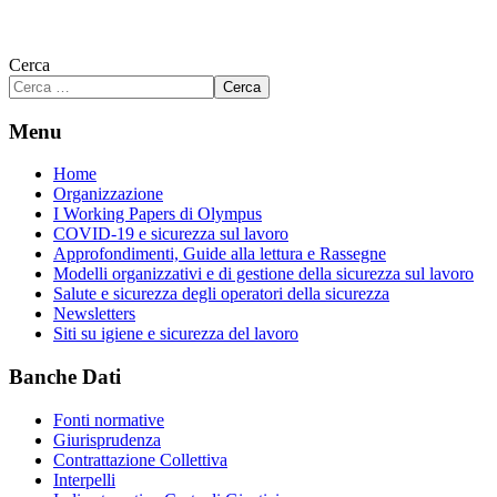
Cerca
Cerca
Menu
Home
Organizzazione
I Working Papers di Olympus
COVID-19 e sicurezza sul lavoro
Approfondimenti, Guide alla lettura e Rassegne
Modelli organizzativi e di gestione della sicurezza sul lavoro
Salute e sicurezza degli operatori della sicurezza
Newsletters
Siti su igiene e sicurezza del lavoro
Banche Dati
Fonti normative
Giurisprudenza
Contrattazione Collettiva
Interpelli