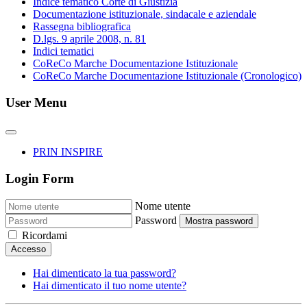
Indice tematico Corte di Giustizia
Documentazione istituzionale, sindacale e aziendale
Rassegna bibliografica
D.lgs. 9 aprile 2008, n. 81
Indici tematici
CoReCo Marche Documentazione Istituzionale
CoReCo Marche Documentazione Istituzionale (Cronologico)
User Menu
PRIN INSPIRE
Login Form
Nome utente
Password
Mostra password
Ricordami
Accesso
Hai dimenticato la tua password?
Hai dimenticato il tuo nome utente?