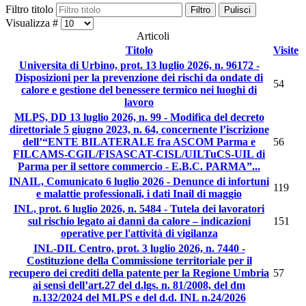
Filtro titolo
Filtro
Pulisci
Visualizza #
Articoli
Titolo
Visite
Universita di Urbino, prot. 13 luglio 2026, n. 96172 -
Disposizioni per la prevenzione dei rischi da ondate di
54
calore e gestione del benessere termico nei luoghi di
lavoro
MLPS, DD 13 luglio 2026, n. 99 - Modifica del decreto
direttoriale 5 giugno 2023, n. 64, concernente l’iscrizione
dell’“ENTE BILATERALE fra ASCOM Parma e
56
FILCAMS-CGIL/FISASCAT-CISL/UILTuCS-UIL di
Parma per il settore commercio - E.B.C. PARMA”...
INAIL, Comunicato 6 luglio 2026 - Denunce di infortuni
119
e malattie professionali, i dati Inail di maggio
INL, prot. 6 luglio 2026, n. 5484 - Tutela dei lavoratori
sul rischio legato ai danni da calore – indicazioni
151
operative per l'attività di vigilanza
INL-DIL Centro, prot. 3 luglio 2026, n. 7440 -
Costituzione della Commissione territoriale per il
recupero dei crediti della patente per la Regione Umbria
57
ai sensi dell’art.27 del d.lgs. n. 81/2008, del dm
n.132/2024 del MLPS e del d.d. INL n.24/2026