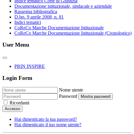
Indice tematico Corte di Giustizia
Documentazione istituzionale, sindacale e aziendale
Rassegna bibliografica
D.lgs. 9 aprile 2008, n. 81
Indici tematici
CoReCo Marche Documentazione Istituzionale
CoReCo Marche Documentazione Istituzionale (Cronologico)
User Menu
PRIN INSPIRE
Login Form
Nome utente
Password
Mostra password
Ricordami
Accesso
Hai dimenticato la tua password?
Hai dimenticato il tuo nome utente?