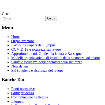
Cerca
Cerca
Menu
Home
Organizzazione
I Working Papers di Olympus
COVID-19 e sicurezza sul lavoro
Approfondimenti, Guide alla lettura e Rassegne
Modelli organizzativi e di gestione della sicurezza sul lavoro
Salute e sicurezza degli operatori della sicurezza
Newsletters
Siti su igiene e sicurezza del lavoro
Banche Dati
Fonti normative
Giurisprudenza
Contrattazione Collettiva
Interpelli