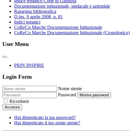
Indice tematico Corte di Giustizia
Documentazione istituzionale, sindacale e aziendale
Rassegna bibliografica
D.lgs. 9 aprile 2008, n. 81
Indici tematici
CoReCo Marche Documentazione Istituzionale
CoReCo Marche Documentazione Istituzionale (Cronologico)
User Menu
PRIN INSPIRE
Login Form
Nome utente
Password
Mostra password
Ricordami
Accesso
Hai dimenticato la tua password?
Hai dimenticato il tuo nome utente?