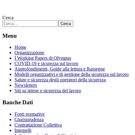
Cerca
Cerca
Menu
Home
Organizzazione
I Working Papers di Olympus
COVID-19 e sicurezza sul lavoro
Approfondimenti, Guide alla lettura e Rassegne
Modelli organizzativi e di gestione della sicurezza sul lavoro
Salute e sicurezza degli operatori della sicurezza
Newsletters
Siti su igiene e sicurezza del lavoro
Banche Dati
Fonti normative
Giurisprudenza
Contrattazione Collettiva
Interpelli