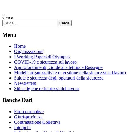
Cerca
Cerca
Menu
Home
Organizzazione
I Working Papers di Olympus
COVID-19 e sicurezza sul lavoro
Approfondimenti, Guide alla lettura e Rassegne
Modelli organizzativi e di gestione della sicurezza sul lavoro
Salute e sicurezza degli operatori della sicurezza
Newsletters
Siti su igiene e sicurezza del lavoro
Banche Dati
Fonti normative
Giurisprudenza
Contrattazione Collettiva
Interpelli