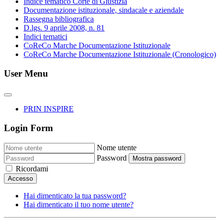
Indice tematico Corte di Giustizia
Documentazione istituzionale, sindacale e aziendale
Rassegna bibliografica
D.lgs. 9 aprile 2008, n. 81
Indici tematici
CoReCo Marche Documentazione Istituzionale
CoReCo Marche Documentazione Istituzionale (Cronologico)
User Menu
PRIN INSPIRE
Login Form
Nome utente
Password
Mostra password
Ricordami
Accesso
Hai dimenticato la tua password?
Hai dimenticato il tuo nome utente?