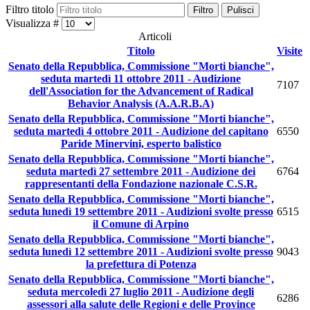
Filtro titolo
Filtro
Pulisci
Visualizza #
Articoli
Titolo
Visite
Senato della Repubblica, Commissione "Morti bianche",
seduta martedì 11 ottobre 2011 - Audizione
7107
dell'Association for the Advancement of Radical
Behavior Analysis (A.A.R.B.A)
Senato della Repubblica, Commissione "Morti bianche",
seduta martedì 4 ottobre 2011 - Audizione del capitano
6550
Paride Minervini, esperto balistico
Senato della Repubblica, Commissione "Morti bianche",
seduta martedì 27 settembre 2011 - Audizione dei
6764
rappresentanti della Fondazione nazionale C.S.R.
Senato della Repubblica, Commissione "Morti bianche",
seduta lunedì 19 settembre 2011 - Audizioni svolte presso
6515
il Comune di Arpino
Senato della Repubblica, Commissione "Morti bianche",
seduta lunedì 12 settembre 2011 - Audizioni svolte presso
9043
la prefettura di Potenza
Senato della Repubblica, Commissione "Morti bianche",
seduta mercoledì 27 luglio 2011 - Audizione degli
6286
assessori alla salute delle Regioni e delle Province