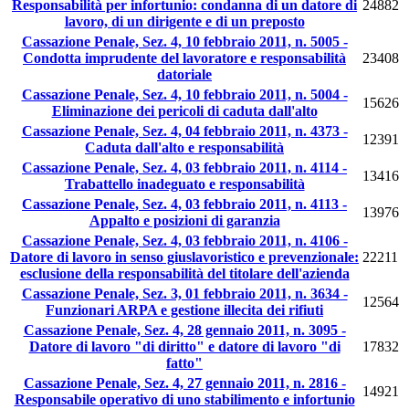
Responsabilità per infortunio: condanna di un datore di
24882
lavoro, di un dirigente e di un preposto
Cassazione Penale, Sez. 4, 10 febbraio 2011, n. 5005 -
Condotta imprudente del lavoratore e responsabilità
23408
datoriale
Cassazione Penale, Sez. 4, 10 febbraio 2011, n. 5004 -
15626
Eliminazione dei pericoli di caduta dall'alto
Cassazione Penale, Sez. 4, 04 febbraio 2011, n. 4373 -
12391
Caduta dall'alto e responsabilità
Cassazione Penale, Sez. 4, 03 febbraio 2011, n. 4114 -
13416
Trabattello inadeguato e responsabilità
Cassazione Penale, Sez. 4, 03 febbraio 2011, n. 4113 -
13976
Appalto e posizioni di garanzia
Cassazione Penale, Sez. 4, 03 febbraio 2011, n. 4106 -
Datore di lavoro in senso giuslavoristico e prevenzionale:
22211
esclusione della responsabilità del titolare dell'azienda
Cassazione Penale, Sez. 3, 01 febbraio 2011, n. 3634 -
12564
Funzionari ARPA e gestione illecita dei rifiuti
Cassazione Penale, Sez. 4, 28 gennaio 2011, n. 3095 -
Datore di lavoro "di diritto" e datore di lavoro "di
17832
fatto"
Cassazione Penale, Sez. 4, 27 gennaio 2011, n. 2816 -
14921
Responsabile operativo di uno stabilimento e infortunio