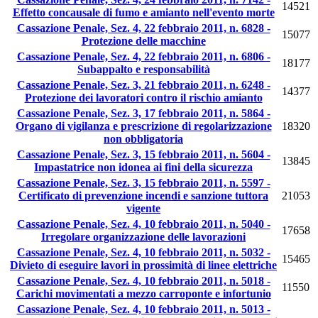
14521
Effetto concausale di fumo e amianto nell'evento morte
Cassazione Penale, Sez. 4, 22 febbraio 2011, n. 6828 -
15077
Protezione delle macchine
Cassazione Penale, Sez. 4, 22 febbraio 2011, n. 6806 -
18177
Subappalto e responsabilità
Cassazione Penale, Sez. 3, 21 febbraio 2011, n. 6248 -
14377
Protezione dei lavoratori contro il rischio amianto
Cassazione Penale, Sez. 3, 17 febbraio 2011, n. 5864 -
Organo di vigilanza e prescrizione di regolarizzazione
18320
non obbligatoria
Cassazione Penale, Sez. 3, 15 febbraio 2011, n. 5604 -
13845
Impastatrice non idonea ai fini della sicurezza
Cassazione Penale, Sez. 3, 15 febbraio 2011, n. 5597 -
Certificato di prevenzione incendi e sanzione tuttora
21053
vigente
Cassazione Penale, Sez. 4, 10 febbraio 2011, n. 5040 -
17658
Irregolare organizzazione delle lavorazioni
Cassazione Penale, Sez. 4, 10 febbraio 2011, n. 5032 -
15465
Divieto di eseguire lavori in prossimità di linee elettriche
Cassazione Penale, Sez. 4, 10 febbraio 2011, n. 5018 -
11550
Carichi movimentati a mezzo carroponte e infortunio
Cassazione Penale, Sez. 4, 10 febbraio 2011, n. 5013 -