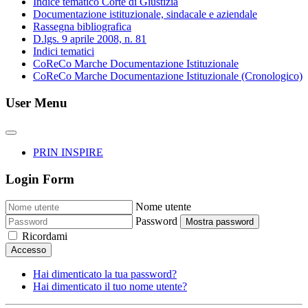
Indice tematico Corte di Giustizia
Documentazione istituzionale, sindacale e aziendale
Rassegna bibliografica
D.lgs. 9 aprile 2008, n. 81
Indici tematici
CoReCo Marche Documentazione Istituzionale
CoReCo Marche Documentazione Istituzionale (Cronologico)
User Menu
PRIN INSPIRE
Login Form
Nome utente
Password
Mostra password
Ricordami
Accesso
Hai dimenticato la tua password?
Hai dimenticato il tuo nome utente?