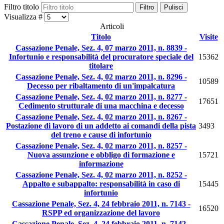
Filtro titolo
Filtro
Pulisci
Visualizza #
Articoli
Titolo
Visite
Cassazione Penale, Sez. 4, 07 marzo 2011, n. 8839 -
Infortunio e responsabilità del procuratore speciale del
15362
titolare
Cassazione Penale, Sez. 4, 02 marzo 2011, n. 8296 -
10589
Decesso per ribaltamento di un'impalcatura
Cassazione Penale, Sez. 4, 02 marzo 2011, n. 8277 -
17651
Cedimento strutturale di una macchina e decesso
Cassazione Penale, Sez. 4, 02 marzo 2011, n. 8267 -
Postazione di lavoro di un addetto ai comandi della pista
3493
del treno e cause di infortunio
Cassazione Penale, Sez. 4, 02 marzo 2011, n. 8257 -
Nuova assunzione e obbligo di formazione e
15721
informazione
Cassazione Penale, Sez. 4, 02 marzo 2011, n. 8252 -
Appalto e subappalto: responsabilità in caso di
15445
infortunio
Cassazione Penale, Sez. 4, 24 febbraio 2011, n. 7143 -
16520
RSPP ed organizzazione del lavoro
Cassazione Penale, Sez. 4, 24 febbraio 2011, n. 7142 -