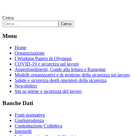
Cerca
Cerca
Menu
Home
Organizzazione
I Working Papers di Olympus
COVID-19 e sicurezza sul lavoro
Approfondimenti, Guide alla lettura e Rassegne
Modelli organizzativi e di gestione della sicurezza sul lavoro
Salute e sicurezza degli operatori della sicurezza
Newsletters
Siti su igiene e sicurezza del lavoro
Banche Dati
Fonti normative
Giurisprudenza
Contrattazione Collettiva
Interpelli