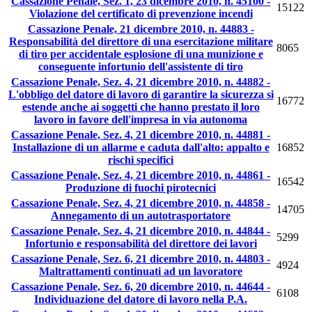
Cassazione Penale, Sez. 1, 23 dicembre 2010, n. 45100 -
15122
Violazione del certificato di prevenzione incendi
Cassazione Penale, 21 dicembre 2010, n. 44883 -
Responsabilità del direttore di una esercitazione militare
8065
di tiro per accidentale esplosione di una munizione e
conseguente infortunio dell'assistente di tiro
Cassazione Penale, Sez. 4, 21 dicembre 2010, n. 44882 -
L'obbligo del datore di lavoro di garantire la sicurezza si
16772
estende anche ai soggetti che hanno prestato il loro
lavoro in favore dell'impresa in via autonoma
Cassazione Penale, Sez. 4, 21 dicembre 2010, n. 44881 -
Installazione di un allarme e caduta dall'alto: appalto e
16852
rischi specifici
Cassazione Penale, Sez. 4, 21 dicembre 2010, n. 44861 -
16542
Produzione di fuochi pirotecnici
Cassazione Penale, Sez. 4, 21 dicembre 2010, n. 44858 -
14705
Annegamento di un autotrasportatore
Cassazione Penale, Sez. 4, 21 dicembre 2010, n. 44844 -
5299
Infortunio e responsabilità del direttore dei lavori
Cassazione Penale, Sez. 6, 21 dicembre 2010, n. 44803 -
4924
Maltrattamenti continuati ad un lavoratore
Cassazione Penale, Sez. 6, 20 dicembre 2010, n. 44644 -
6108
Individuazione del datore di lavoro nella P.A.