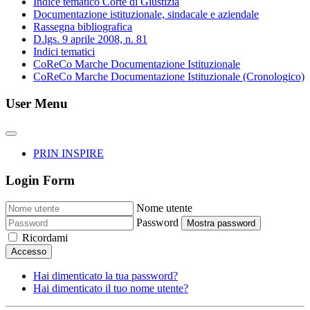
Indice tematico Corte di Giustizia
Documentazione istituzionale, sindacale e aziendale
Rassegna bibliografica
D.lgs. 9 aprile 2008, n. 81
Indici tematici
CoReCo Marche Documentazione Istituzionale
CoReCo Marche Documentazione Istituzionale (Cronologico)
User Menu
PRIN INSPIRE
Login Form
Nome utente
Password
Mostra password
Ricordami
Accesso
Hai dimenticato la tua password?
Hai dimenticato il tuo nome utente?