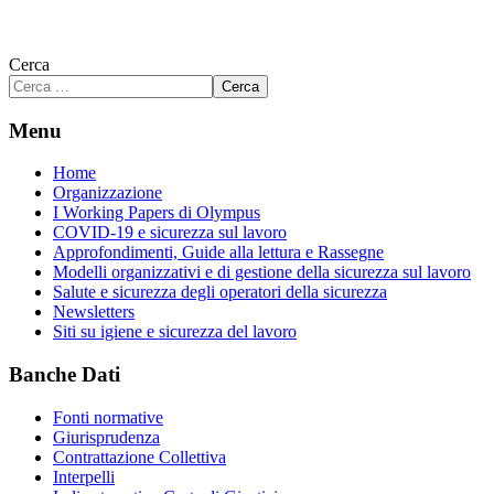
Cerca
Cerca
Menu
Home
Organizzazione
I Working Papers di Olympus
COVID-19 e sicurezza sul lavoro
Approfondimenti, Guide alla lettura e Rassegne
Modelli organizzativi e di gestione della sicurezza sul lavoro
Salute e sicurezza degli operatori della sicurezza
Newsletters
Siti su igiene e sicurezza del lavoro
Banche Dati
Fonti normative
Giurisprudenza
Contrattazione Collettiva
Interpelli