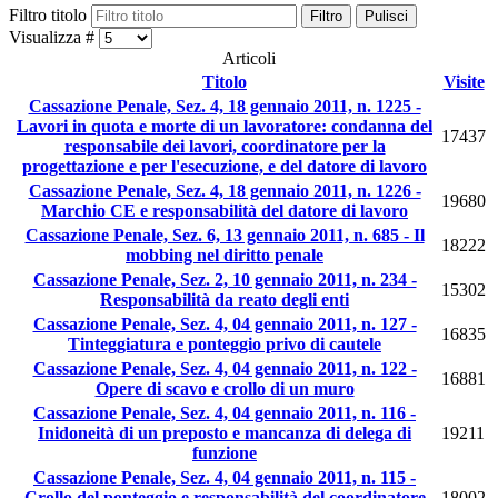
Filtro titolo
Filtro
Pulisci
Visualizza #
Articoli
Titolo
Visite
Cassazione Penale, Sez. 4, 18 gennaio 2011, n. 1225 -
Lavori in quota e morte di un lavoratore: condanna del
17437
responsabile dei lavori, coordinatore per la
progettazione e per l'esecuzione, e del datore di lavoro
Cassazione Penale, Sez. 4, 18 gennaio 2011, n. 1226 -
19680
Marchio CE e responsabilità del datore di lavoro
Cassazione Penale, Sez. 6, 13 gennaio 2011, n. 685 - Il
18222
mobbing nel diritto penale
Cassazione Penale, Sez. 2, 10 gennaio 2011, n. 234 -
15302
Responsabilità da reato degli enti
Cassazione Penale, Sez. 4, 04 gennaio 2011, n. 127 -
16835
Tinteggiatura e ponteggio privo di cautele
Cassazione Penale, Sez. 4, 04 gennaio 2011, n. 122 -
16881
Opere di scavo e crollo di un muro
Cassazione Penale, Sez. 4, 04 gennaio 2011, n. 116 -
Inidoneità di un preposto e mancanza di delega di
19211
funzione
Cassazione Penale, Sez. 4, 04 gennaio 2011, n. 115 -
Crollo del ponteggio e responsabilità del coordinatore
18002