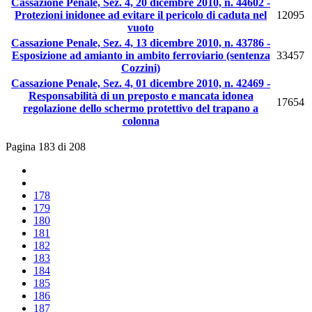
Cassazione Penale, Sez. 4, 20 dicembre 2010, n. 44602 -
Protezioni inidonee ad evitare il pericolo di caduta nel
12095
vuoto
Cassazione Penale, Sez. 4, 13 dicembre 2010, n. 43786 -
Esposizione ad amianto in ambito ferroviario (sentenza
33457
Cozzini)
Cassazione Penale, Sez. 4, 01 dicembre 2010, n. 42469 -
Responsabilità di un preposto e mancata idonea
17654
regolazione dello schermo protettivo del trapano a
colonna
Pagina 183 di 208
178
179
180
181
182
183
184
185
186
187