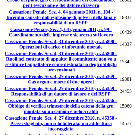
per l'esecuzione e del datore di lavoro
Cassazione Penale, Sez. 4, 04 gennaio 2011, n. 104 -
Incendio causato dall'esplosione di polveri della lana e
18832
responsabilità di un RSPP
Cassazione Penale, Sez. 4, 04 gennaio 2011, n. 99 -
16439
Coordinamento delle imprese e sicurezza sul lavoro
Cassazione Penale, Sez. 4, 31 dicembre 2010, n. 45890 -
14337
Operazioni di carico e infortunio mortale
Cassazione Penale, Sez. 4, 31 dicembre 2010, n. 45860 -
Ruoli nel contratto di appalto: il committente non va a
15342
sostituire l'appaltatore come destinatario degli obblighi
prevenzionali
Cassazione Penale, Sez. 4, 27 dicembre 2010, n. 45369 -
19381
Gas argon e morte di due operai
Cassazione Penale, Sez. 4, 27 dicembre 2010, n. 45359 -
24455
Responsabilità di un datore di lavoro e del RSPP
Cassazione Penale, Sez. 4, 27 dicembre 2010, n. 45356 -
Obbligo di verifica trimestrale della catena della gru
15060
montata su un camion e nolo a caldo
Cassazione Penale, Sez. 4, 27 dicembre 2010, n. 45358 -
Prassi sbagliata, non solo tollerata, ma addirittura
14577
incoraggiata