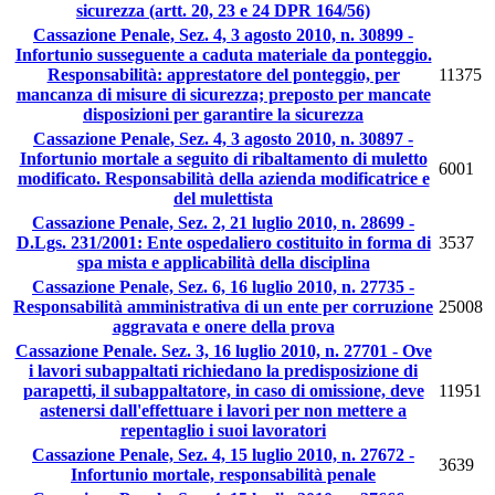
sicurezza (artt. 20, 23 e 24 DPR 164/56)
Cassazione Penale, Sez. 4, 3 agosto 2010, n. 30899 -
Infortunio susseguente a caduta materiale da ponteggio.
Responsabilità: apprestatore del ponteggio, per
11375
mancanza di misure di sicurezza; preposto per mancate
disposizioni per garantire la sicurezza
Cassazione Penale, Sez. 4, 3 agosto 2010, n. 30897 -
Infortunio mortale a seguito di ribaltamento di muletto
6001
modificato. Responsabilità della azienda modificatrice e
del mulettista
Cassazione Penale, Sez. 2, 21 luglio 2010, n. 28699 -
D.Lgs. 231/2001: Ente ospedaliero costituito in forma di
3537
spa mista e applicabilità della disciplina
Cassazione Penale, Sez. 6, 16 luglio 2010, n. 27735 -
Responsabilità amministrativa di un ente per corruzione
25008
aggravata e onere della prova
Cassazione Penale. Sez. 3, 16 luglio 2010, n. 27701 - Ove
i lavori subappaltati richiedano la predisposizione di
parapetti, il subappaltatore, in caso di omissione, deve
11951
astenersi dall'effettuare i lavori per non mettere a
repentaglio i suoi lavoratori
Cassazione Penale, Sez. 4, 15 luglio 2010, n. 27672 -
3639
Infortunio mortale, responsabilità penale