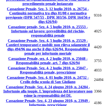
procedimento penale instaurato
Cassazione Penale, Sez. 3, 12 luglio 2010, n. 26754 -
Continuità normativa tra dlgs 81/08 e normativa
9316
previgente (DPR 547/55 , DPR 303/56, DPR 164/56 e
dlgs 626/94)
Cassazione penale, Sez. 4, 5 luglio 2010, n. 25553 -
Infortunio sul lavoro: prevedibilità del rischio,
4025
responsabilità penale
Cassazione Penale, Sez. 4, 5 luglio 2010, n. 25529 -
Cantieri temporanei e mobili: non rileva solamente il
4420
dlgs 494/96 ma anche il dlgs 626/94. Responsabilità
penale per infortunio mortale
Cassazione Penale, sez. 4, 2 luglio 2010, n. 25048 -
3755
Responsabilità penale, art. 7 dlgs 626/94
Cassazione Penale, Sez. 4, 2 luglio 2010, n. 25047 -
4033
Responsabilità penale, prescrizione
Cassazione Penale, Sez. 4, 01 luglio 2010, n. 24732 -
24494
Crollo della scuola di San Giuliano
Cassazione Penale, Sez. 4. 24 giugno 2010, n. 24284 -
Infortunio alla toupie. L'imprudenza del lavoratore non
3366
esime la responsabilità del DL
Cassazione Penale, Sez. 4, 23 giugno 2010, n. 23949 -
4186
Infortunio, prescrizione