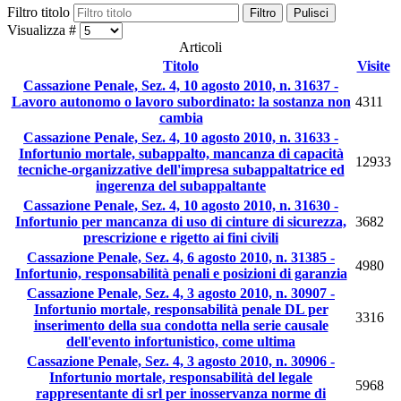
Filtro titolo
Filtro
Pulisci
Visualizza #
Articoli
Titolo
Visite
Cassazione Penale, Sez. 4, 10 agosto 2010, n. 31637 -
Lavoro autonomo o lavoro subordinato: la sostanza non
4311
cambia
Cassazione Penale, Sez. 4, 10 agosto 2010, n. 31633 -
Infortunio mortale, subappalto, mancanza di capacità
12933
tecniche-organizzative dell'impresa subappaltatrice ed
ingerenza del subappaltante
Cassazione Penale, Sez. 4, 10 agosto 2010, n. 31630 -
Infortunio per mancanza di uso di cinture di sicurezza,
3682
prescrizione e rigetto ai fini civili
Cassazione Penale, Sez. 4, 6 agosto 2010, n. 31385 -
4980
Infortunio, responsabilità penali e posizioni di garanzia
Cassazione Penale, Sez. 4, 3 agosto 2010, n. 30907 -
Infortunio mortale, responsabilità penale DL per
3316
inserimento della sua condotta nella serie causale
dell'evento infortunistico, come ultima
Cassazione Penale, Sez. 4, 3 agosto 2010, n. 30906 -
Infortunio mortale, responsabilità del legale
5968
rappresentante di srl per inosservanza norme di