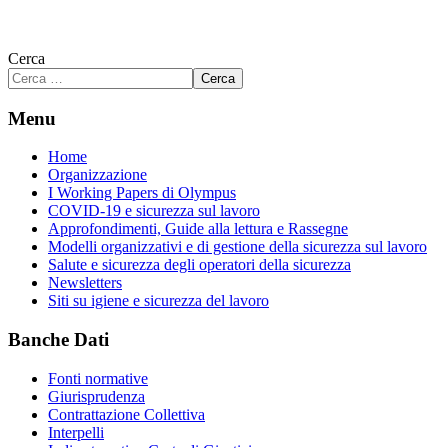
Cerca
Cerca
Menu
Home
Organizzazione
I Working Papers di Olympus
COVID-19 e sicurezza sul lavoro
Approfondimenti, Guide alla lettura e Rassegne
Modelli organizzativi e di gestione della sicurezza sul lavoro
Salute e sicurezza degli operatori della sicurezza
Newsletters
Siti su igiene e sicurezza del lavoro
Banche Dati
Fonti normative
Giurisprudenza
Contrattazione Collettiva
Interpelli