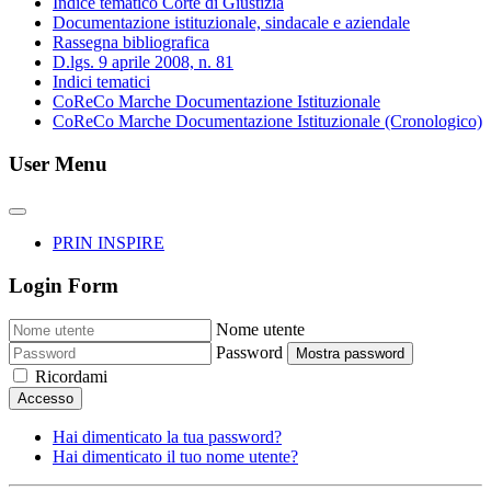
Indice tematico Corte di Giustizia
Documentazione istituzionale, sindacale e aziendale
Rassegna bibliografica
D.lgs. 9 aprile 2008, n. 81
Indici tematici
CoReCo Marche Documentazione Istituzionale
CoReCo Marche Documentazione Istituzionale (Cronologico)
User Menu
PRIN INSPIRE
Login Form
Nome utente
Password
Mostra password
Ricordami
Accesso
Hai dimenticato la tua password?
Hai dimenticato il tuo nome utente?