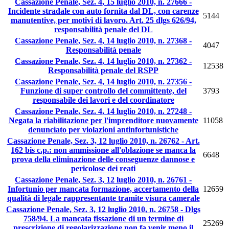
Cassazione Penale, Sez. 4, 15 luglio 2010, n. 27666 -
Incidente stradale con auto fornita dal DL, con carenze
5144
manutentive, per motivi di lavoro. Art. 25 dlgs 626/94,
responsabilità penale del DL
Cassazione Penale, Sez. 4, 14 luglio 2010, n. 27368 -
4047
Responsabilità penale
Cassazione Penale, Sez. 4, 14 luglio 2010, n. 27362 -
12538
Responsabilità penale del RSPP
Cassazione Penale, Sez. 4, 14 luglio 2010, n. 27356 -
Funzione di super controllo del committente, del
3793
responsabile dei lavori e del coordinatore
Cassazione Penale, Sez. 4, 14 luglio 2010, n. 27248 -
Negata la riabilitazione per l'imprenditore nuovamente
11058
denunciato per violazioni antinfortunistiche
Cassazione Penale, Sez. 3, 12 luglio 2010, n. 26762 - Art.
162 bis c.p.: non ammissione all'oblazione se manca la
6648
prova della eliminazione delle conseguenze dannose e
pericolose dei reati
Cassazione Penale, Sez. 3, 12 luglio 2010, n. 26761 -
Infortunio per mancata formazione, accertamento della
12659
qualità di legale rappresentante tramite visura camerale
Cassazione Penale, Sez. 3, 12 luglio 2010, n. 26758 - Dlgs
758/94. La mancata fissazione di un termine di
25269
prescrizione di regolarizzazione non fa venir meno il