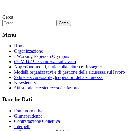
Cerca
Cerca
Menu
Home
Organizzazione
I Working Papers di Olympus
COVID-19 e sicurezza sul lavoro
Approfondimenti, Guide alla lettura e Rassegne
Modelli organizzativi e di gestione della sicurezza sul lavoro
Salute e sicurezza degli operatori della sicurezza
Newsletters
Siti su igiene e sicurezza del lavoro
Banche Dati
Fonti normative
Giurisprudenza
Contrattazione Collettiva
Interpelli