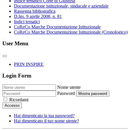
Indice tematico Corte di Giustizia
Documentazione istituzionale, sindacale e aziendale
Rassegna bibliografica
D.lgs. 9 aprile 2008, n. 81
Indici tematici
CoReCo Marche Documentazione Istituzionale
CoReCo Marche Documentazione Istituzionale (Cronologico)
User Menu
PRIN INSPIRE
Login Form
Nome utente
Password
Mostra password
Ricordami
Accesso
Hai dimenticato la tua password?
Hai dimenticato il tuo nome utente?