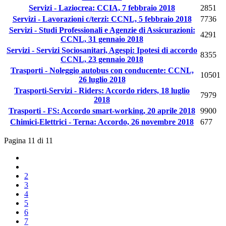
Servizi - Laziocrea: CCIA, 7 febbraio 2018
2851
Servizi - Lavorazioni c/terzi: CCNL, 5 febbraio 2018
7736
Servizi - Studi Professionali e Agenzie di Assicurazioni:
4291
CCNL, 31 gennaio 2018
Servizi - Servizi Sociosanitari, Agespi: Ipotesi di accordo
8355
CCNL, 23 gennaio 2018
Trasporti - Noleggio autobus con conducente: CCNL,
10501
26 luglio 2018
Trasporti-Servizi - Riders: Accordo riders, 18 luglio
7979
2018
Trasporti - FS: Accordo smart-working, 20 aprile 2018
9900
Chimici-Elettrici - Terna: Accordo, 26 novembre 2018
677
Pagina 11 di 11
2
3
4
5
6
7