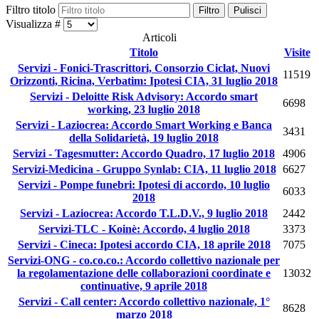
Filtro titolo
Filtro
Pulisci
Visualizza #
Articoli
Titolo
Visite
Servizi - Fonici-Trascrittori, Consorzio Ciclat, Nuovi
11519
Orizzonti, Ricina, Verbatim: Ipotesi CIA, 31 luglio 2018
Servizi - Deloitte Risk Advisory: Accordo smart
6698
working, 23 luglio 2018
Servizi - Laziocrea: Accordo Smart Working e Banca
3431
della Solidarietà, 19 luglio 2018
Servizi - Tagesmutter: Accordo Quadro, 17 luglio 2018
4906
Servizi-Medicina - Gruppo Synlab: CIA, 11 luglio 2018
6627
Servizi - Pompe funebri: Ipotesi di accordo, 10 luglio
6033
2018
Servizi - Laziocrea: Accordo T.L.D.V., 9 luglio 2018
2442
Servizi-TLC - Koinè: Accordo, 4 luglio 2018
3373
Servizi - Cineca: Ipotesi accordo CIA, 18 aprile 2018
7075
Servizi-ONG - co.co.co.: Accordo collettivo nazionale per
la regolamentazione delle collaborazioni coordinate e
13032
continuative, 9 aprile 2018
Servizi - Call center: Accordo collettivo nazionale, 1°
8628
marzo 2018