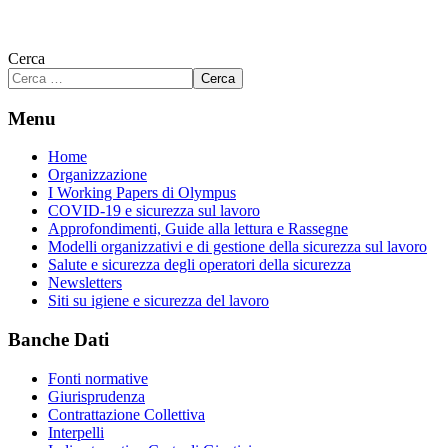
Cerca
Cerca
Menu
Home
Organizzazione
I Working Papers di Olympus
COVID-19 e sicurezza sul lavoro
Approfondimenti, Guide alla lettura e Rassegne
Modelli organizzativi e di gestione della sicurezza sul lavoro
Salute e sicurezza degli operatori della sicurezza
Newsletters
Siti su igiene e sicurezza del lavoro
Banche Dati
Fonti normative
Giurisprudenza
Contrattazione Collettiva
Interpelli