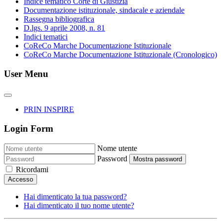
Indice tematico Corte di Giustizia
Documentazione istituzionale, sindacale e aziendale
Rassegna bibliografica
D.lgs. 9 aprile 2008, n. 81
Indici tematici
CoReCo Marche Documentazione Istituzionale
CoReCo Marche Documentazione Istituzionale (Cronologico)
User Menu
PRIN INSPIRE
Login Form
Nome utente
Password
Mostra password
Ricordami
Accesso
Hai dimenticato la tua password?
Hai dimenticato il tuo nome utente?