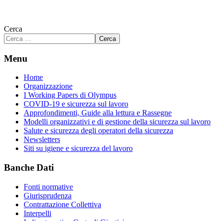
Cerca
Cerca
Menu
Home
Organizzazione
I Working Papers di Olympus
COVID-19 e sicurezza sul lavoro
Approfondimenti, Guide alla lettura e Rassegne
Modelli organizzativi e di gestione della sicurezza sul lavoro
Salute e sicurezza degli operatori della sicurezza
Newsletters
Siti su igiene e sicurezza del lavoro
Banche Dati
Fonti normative
Giurisprudenza
Contrattazione Collettiva
Interpelli