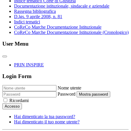
Indice tematico Corte di Giustizia
Documentazione istituzionale, sindacale e aziendale
Rassegna bibliografica
D.lgs. 9 aprile 2008, n. 81
Indici tematici
CoReCo Marche Documentazione Istituzionale
CoReCo Marche Documentazione Istituzionale (Cronologico)
User Menu
PRIN INSPIRE
Login Form
Nome utente
Password
Mostra password
Ricordami
Accesso
Hai dimenticato la tua password?
Hai dimenticato il tuo nome utente?