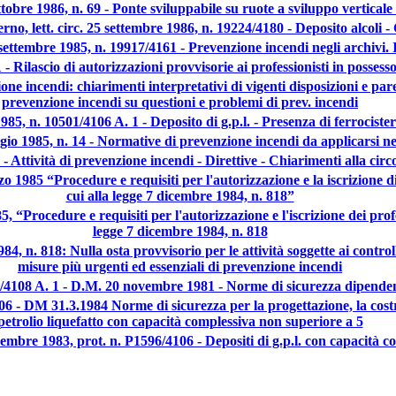
tobre 1986, n. 69 - Ponte sviluppabile su ruote a sviluppo verticale
erno, lett. circ. 25 settembre 1986, n. 19224/4180 - Deposito alcoli 
4 settembre 1985, n. 19917/4161 - Prevenzione incendi negli archivi.
- Rilascio di autorizzazioni provvisorie ai professionisti in possesso
ne incendi: chiarimenti interpretativi di vigenti disposizioni e pare
prevenzione incendi su questioni e problemi di prev. incendi
1985, n. 10501/4106 A. 1 - Deposito di g.p.l. - Presenza di ferrociste
gio 1985, n. 14 - Normative di prevenzione incendi da applicarsi ne
4 - Attività di prevenzione incendi - Direttive - Chiarimenti alla cir
o 1985 “Procedure e requisiti per l'autorizzazione e la iscrizione di 
cui alla legge 7 dicembre 1984, n. 818”
 “Procedure e requisiti per l'autorizzazione e l'iscrizione dei profes
legge 7 dicembre 1984, n. 818
1984, n. 818: Nulla osta provvisorio per le attività soggette ai cont
misure più urgenti ed essenziali di prevenzione incendi
2444/4108 A. 1 - D.M. 20 novembre 1981 - Norme di sicurezza dipende
106 - DM 31.3.1984 Norme di sicurezza per la progettazione, la costruz
petrolio liquefatto con capacità complessiva non superiore a 5
dicembre 1983, prot. n. P1596/4106 - Depositi di g.p.l. con capacità