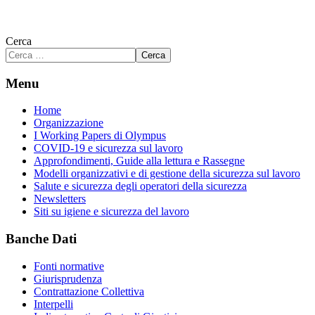
Cerca
Cerca
Menu
Home
Organizzazione
I Working Papers di Olympus
COVID-19 e sicurezza sul lavoro
Approfondimenti, Guide alla lettura e Rassegne
Modelli organizzativi e di gestione della sicurezza sul lavoro
Salute e sicurezza degli operatori della sicurezza
Newsletters
Siti su igiene e sicurezza del lavoro
Banche Dati
Fonti normative
Giurisprudenza
Contrattazione Collettiva
Interpelli