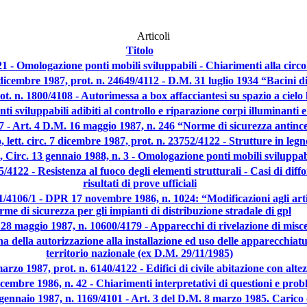
Articoli
Titolo
 - Omologazione ponti mobili sviluppabili - Chiarimenti alla circo
22 dicembre 1987, prot. n. 24649/4112 - D.M. 31 luglio 1934 “Bacini
 prot. n. 1800/4108 - Autorimessa a box affacciantesi su spazio a cie
 sviluppabili adibiti al controllo e riparazione corpi illuminanti e l
 67 - Art. 4 D.M. 16 maggio 1987, n. 246 “Norme di sicurezza antince
, lett. circ. 7 dicembre 1987, prot. n. 23752/4122 - Strutture in legn
Circ. 13 gennaio 1988, n. 3 - Omologazione ponti mobili sviluppab
5/4122 - Resistenza al fuoco degli elementi strutturali - Casi di diffo
risultati di prove ufficiali
5601/4106/1 - DPR 17 novembre 1986, n. 1024: “Modificazioni agli ar
rme di sicurezza per gli impianti di distribuzione stradale di gpl
c. 28 maggio 1987, n. 10600/4179 - Apparecchi di rivelazione di misc
ina della autorizzazione alla installazione ed uso delle apparecch
territorio nazionale (ex D.M. 29/11/1985)
 marzo 1987, prot. n. 6140/4122 - Edifici di civile abitazione con al
dicembre 1986, n. 42 - Chiarimenti interpretativi di questioni e pro
23 gennaio 1987, n. 1169/4101 - Art. 3 del D.M. 8 marzo 1985. Caric