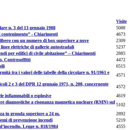
Visite
lare n. 3 del 13 gennaio 1988
5088
 di contenimento” - Chiarimenti
4673
lo libero con un numero di box superiore a nove
2309
inee elettriche di gallerie autostradali
5237
ndi per edifici di civile abitazione” – Chiarimenti
2885
o. Controsoffitti
4472
ili
6515
rmità tra i valori delle tabelle della circolare n. 91/1961 e
4571
ticoli 2 e 3 del DPR 12 gennaio 1971, n. 208, concernente
4572
ele infiammabili o esplosive
4619
iature diagnostiche a risonanza magnetica nucleare (RMN) sul
5102
tezza in gronda superiore a 24 m.
2892
blemi di prevenzione incendi
5219
o d’incendio. Legge n. 818/1984
4555