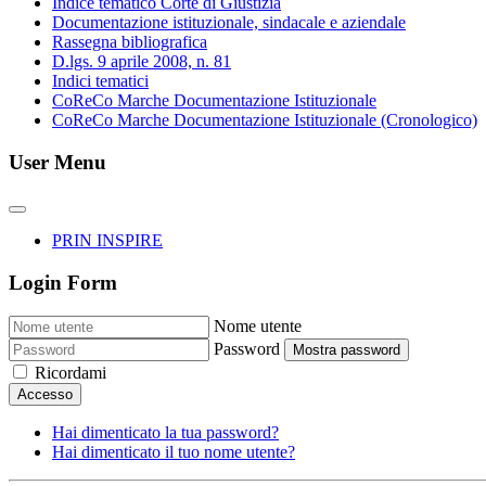
Indice tematico Corte di Giustizia
Documentazione istituzionale, sindacale e aziendale
Rassegna bibliografica
D.lgs. 9 aprile 2008, n. 81
Indici tematici
CoReCo Marche Documentazione Istituzionale
CoReCo Marche Documentazione Istituzionale (Cronologico)
User Menu
PRIN INSPIRE
Login Form
Nome utente
Password
Mostra password
Ricordami
Accesso
Hai dimenticato la tua password?
Hai dimenticato il tuo nome utente?