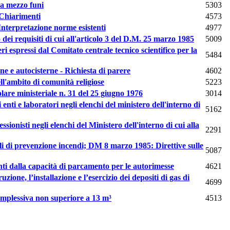
 a mezzo funi
5303
- Chiarimenti
4573
 Interpretazione norme esistenti
4977
 dei requisiti di cui all'articolo 3 del D.M. 25 marzo 1985
5009
ri espressi dal Comitato centrale tecnico scientifico per la
5484
rne e autocisterne - Richiesta di parere
4602
ll'ambito di comunità religiose
5223
colare ministeriale n. 31 del 25 giugno 1976
3014
enti e laboratori negli elenchi del ministero dell'interno di
5162
sionisti negli elenchi del Ministero dell'interno di cui alla
2291
rolli di prevenzione incendi; DM 8 marzo 1985: Direttive sulle
5087
nti dalla capacità di parcamento per le autorimesse
4621
ione, l’installazione e l’esercizio dei depositi di gas di
4699
 complessiva non superiore a 13 m³
4513