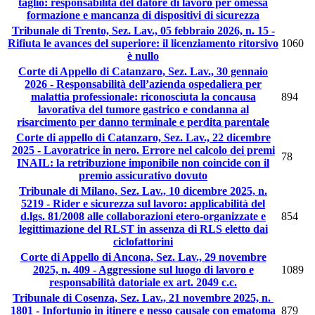
taglio: responsabilità del datore di lavoro per omessa
formazione e mancanza di dispositivi di sicurezza
Tribunale di Trento, Sez. Lav., 05 febbraio 2026, n. 15 -
Rifiuta le avances del superiore: il licenziamento ritorsivo
1060
è nullo
Corte di Appello di Catanzaro, Sez. Lav., 30 gennaio
2026 - Responsabilità dell’azienda ospedaliera per
malattia professionale: riconosciuta la concausa
894
lavorativa del tumore gastrico e condanna al
risarcimento per danno terminale e perdita parentale
Corte di appello di Catanzaro, Sez. Lav., 22 dicembre
2025 - Lavoratrice in nero. Errore nel calcolo dei premi
78
INAIL: la retribuzione imponibile non coincide con il
premio assicurativo dovuto
Tribunale di Milano, Sez. Lav., 10 dicembre 2025, n.
5219 - Rider e sicurezza sul lavoro: applicabilità del
d.lgs. 81/2008 alle collaborazioni etero-organizzate e
854
legittimazione del RLST in assenza di RLS eletto dai
ciclofattorini
Corte di Appello di Ancona, Sez. Lav., 29 novembre
2025, n. 409 - Aggressione sul luogo di lavoro e
1089
responsabilità datoriale ex art. 2049 c.c.
Tribunale di Cosenza, Sez. Lav., 21 novembre 2025, n.
1801 - Infortunio in itinere e nesso causale con ematoma
879