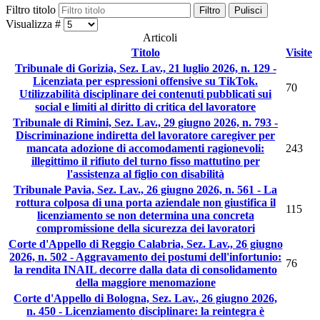
Filtro titolo
Filtro
Pulisci
Visualizza #
Articoli
Titolo
Visite
Tribunale di Gorizia, Sez. Lav., 21 luglio 2026, n. 129 -
Licenziata per espressioni offensive su TikTok.
70
Utilizzabilità disciplinare dei contenuti pubblicati sui
social e limiti al diritto di critica del lavoratore
Tribunale di Rimini, Sez. Lav., 29 giugno 2026, n. 793 -
Discriminazione indiretta del lavoratore caregiver per
mancata adozione di accomodamenti ragionevoli:
243
illegittimo il rifiuto del turno fisso mattutino per
l'assistenza al figlio con disabilità
Tribunale Pavia, Sez. Lav., 26 giugno 2026, n. 561 - La
rottura colposa di una porta aziendale non giustifica il
115
licenziamento se non determina una concreta
compromissione della sicurezza dei lavoratori
Corte d'Appello di Reggio Calabria, Sez. Lav., 26 giugno
2026, n. 502 - Aggravamento dei postumi dell'infortunio:
76
la rendita INAIL decorre dalla data di consolidamento
della maggiore menomazione
Corte d'Appello di Bologna, Sez. Lav., 26 giugno 2026,
n. 450 - Licenziamento disciplinare: la reintegra è