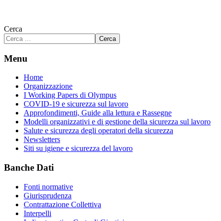
Cerca
Cerca
Menu
Home
Organizzazione
I Working Papers di Olympus
COVID-19 e sicurezza sul lavoro
Approfondimenti, Guide alla lettura e Rassegne
Modelli organizzativi e di gestione della sicurezza sul lavoro
Salute e sicurezza degli operatori della sicurezza
Newsletters
Siti su igiene e sicurezza del lavoro
Banche Dati
Fonti normative
Giurisprudenza
Contrattazione Collettiva
Interpelli