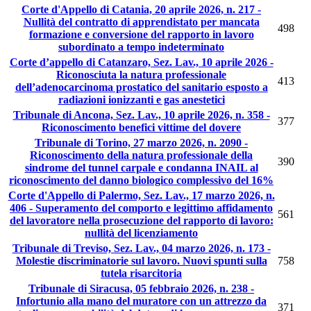
Corte d'Appello di Catania, 20 aprile 2026, n. 217 -
Nullità del contratto di apprendistato per mancata
498
formazione e conversione del rapporto in lavoro
subordinato a tempo indeterminato
Corte d’appello di Catanzaro, Sez. Lav., 10 aprile 2026 -
Riconosciuta la natura professionale
413
dell’adenocarcinoma prostatico del sanitario esposto a
radiazioni ionizzanti e gas anestetici
Tribunale di Ancona, Sez. Lav., 10 aprile 2026, n. 358 -
377
Riconoscimento benefici vittime del dovere
Tribunale di Torino, 27 marzo 2026, n. 2090 -
Riconoscimento della natura professionale della
390
sindrome del tunnel carpale e condanna INAIL al
riconoscimento del danno biologico complessivo del 16%
Corte d'Appello di Palermo, Sez. Lav., 17 marzo 2026, n.
406 - Superamento del comporto e legittimo affidamento
561
del lavoratore nella prosecuzione del rapporto di lavoro:
nullità del licenziamento
Tribunale di Treviso, Sez. Lav., 04 marzo 2026, n. 173 -
Molestie discriminatorie sul lavoro. Nuovi spunti sulla
758
tutela risarcitoria
Tribunale di Siracusa, 05 febbraio 2026, n. 238 -
Infortunio alla mano del muratore con un attrezzo da
371