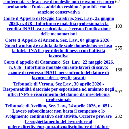
confermata se le accuse di molestie non trovano riscontro
62
probatorio e l'unico addebito residuo è punibile con la
sanzione conservativa
Corte d'Appello di Reggio Calabria, Sez. Lav., 22 giugno
2026, n. 478 - Infortunio e malattia professionale: la
103
rendita INAIL va ricalcolata se è errata l'unificazione
delle menomazioni
Corte d’Appello di Ancona, Sez. Lav., 04 giugno 2026 -
Smart working e caduta dalle scale domestiche: esclusa
255
la tutela INAIL per difetto di nesso con l’attività
lavorativa
Corte d'appello di Catanzaro, Sez. Lav., 22 maggio 2026,
n. 686 - Infortunio mortale durante lavori di scavo:
166
azione di regresso INAIL nei confronti del datore di
lavoro e dei soggetti garanti
Tribunale di Verona, Sez Lav., 30 aprile 2026 -
Responsabilità datoriale per esposizione ad amianto negli
507
uffici INPS e risarcimento del danno da mesotelioma
professionale
Tribunale di Avellino, Sez. Lav., 24 aprile 2026, n. 651 -
Lavoro subordinato: non basta il compenso e lo
svolgimento continuativo dell’attività. Occorre provare
232
l'assoggettamento del lavoratore al
potere direttivo/organizzativo/disciplinare del datore