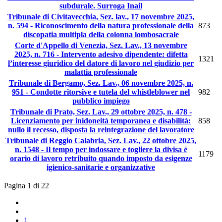
subdurale. Surroga Inail
Tribunale di Civitavecchia, Sez. lav., 17 novembre 2025,
n. 594 - Riconoscimento della natura professionale della
873
discopatia multipla della colonna lombosacrale
Corte d'Appello di Venezia, Sez. Lav., 13 novembre
2025, n. 716 - Intervento adesivo dipendente: difetta
1321
l’interesse giuridico del datore di lavoro nel giudizio per
malattia professionale
Tribunale di Bergamo, Sez. Lav., 06 novembre 2025, n.
951 - Condotte ritorsive e tutela del whistleblower nel
982
pubblico impiego
Tribunale di Prato, Sez. Lav., 29 ottobre 2025, n. 478 -
Licenziamento per inidoneità temporanea e disabilità:
858
nullo il recesso, disposta la reintegrazione del lavoratore
Tribunale di Reggio Calabria, Sez. Lav., 22 ottobre 2025,
n. 1548 - Il tempo per indossare e togliere la divisa è
1179
orario di lavoro retribuito quando imposto da esigenze
igienico-sanitarie e organizzative
Pagina 1 di 22
1