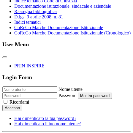
Indice tematico Corte di Giustizia
Documentazione istituzionale, sindacale e aziendale
Rassegna bibliografica
D.lgs. 9 aprile 2008, n. 81
Indici tematici
CoReCo Marche Documentazione Istituzionale
CoReCo Marche Documentazione Istituzionale (Cronologico)
User Menu
PRIN INSPIRE
Login Form
Nome utente
Password
Mostra password
Ricordami
Accesso
Hai dimenticato la tua password?
Hai dimenticato il tuo nome utente?