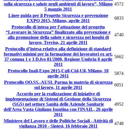
sulla sicurezza e salute negli ambienti di lavoro”, Milano
4572
5 maggio 2011
Linee guida per il Progetto Sicurezza e prevenzione
6833
EXPO 2015, Milano, aprile 2011
Protocollo di intesa per l’attuazione del progetto
“Lavorare in Sicurezza” finalizzato alla prevenzione e
4740
alla promozione della salute e sicurezza nei luoghi di
lavoro, Treviso, 21 aprile 2011
Protocollo d’intesa relativo alla definizione di standard
formativi minimi per la formazione dei lavoratori ex art.
5662
37 comma 1 e 3 D.lvo 81/2008, Regione Umbria 8 aprile
2011
Protocollo Inail-Expo 2015-Cgil-Cisl-Uil, Milano, 18
5874
aprile 2011
Protocollo OO.SS.-AUSL Parma in materia di sicurezza
6051
sul lavoro, 11 aprile 2011
Accordo per la realizzazione di iniziative di
implementazione di Sistemi di Gestione della Sicurezza
(SGS) nel settore Sanità delle Aziende Sanitarie
4952
dell'Area Vasta Giuliano Isontina con l'INAIL, 26 aprile
2011
Ministero del Lavoro e delle Politiche Sociali - Attività di
4748
vigilanza 2010 - Sintesi, 16 febbraio 2011