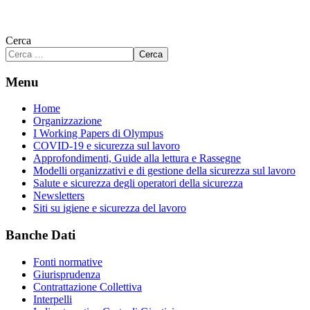
Cerca
Cerca
Menu
Home
Organizzazione
I Working Papers di Olympus
COVID-19 e sicurezza sul lavoro
Approfondimenti, Guide alla lettura e Rassegne
Modelli organizzativi e di gestione della sicurezza sul lavoro
Salute e sicurezza degli operatori della sicurezza
Newsletters
Siti su igiene e sicurezza del lavoro
Banche Dati
Fonti normative
Giurisprudenza
Contrattazione Collettiva
Interpelli