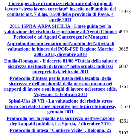
Linee operative di indirizzo elaborate dal gruppo di
lavoro “stress lavoro correlato” inserito nell’ambito del
12973
comitato art. 7 d.lgs. 81/08 della provincia di Pavia, 4
aprile 2011
2011, ISPRA-ARPA SICILIA - Linee guida per la
valutazione del rischio da esposizione ad Agenti Chimici
4915
Pericolosi e ad Agenti Cancerogeni e Mutageni
Approfondimento tematico nell’ambito dell’attività di
valutazione in itinere del POR-FSE Regione Marche
3615
2007-2013, dicembre 2010
Emilia-Romagna - Il decreto 81/08 “Tutela della salute e
sicurezza nei luoghi di lavoro” nella scuola: indirizzi
6037
interpretativi, febbraio 2011
Protocollo d'Intesa per la tutela della legalità, della
sicurezza e dell'incolumità della persona umana nei
3761
rapporti di lavoro e sui luoghi di lavoro nel settore edile,
Vigevano 15 febbraio 2011
Spisal-Ulss 20 VR - La valutazione del rischio stress
lavoro-correlato Linee operative per le piccole imprese,
15571
gennaio 2011
Protocollo per la legalità e la sicurezza nell’esecuzione
4361
degli appalti pubblici, La Spezia, 2 dicembre 2010
Protocollo di intesa "Cantiere Vigile", Bologna, 25
5102