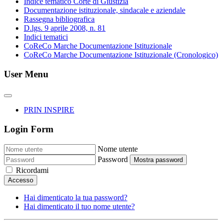
Indice tematico Corte di Giustizia
Documentazione istituzionale, sindacale e aziendale
Rassegna bibliografica
D.lgs. 9 aprile 2008, n. 81
Indici tematici
CoReCo Marche Documentazione Istituzionale
CoReCo Marche Documentazione Istituzionale (Cronologico)
User Menu
PRIN INSPIRE
Login Form
Nome utente
Password
Mostra password
Ricordami
Accesso
Hai dimenticato la tua password?
Hai dimenticato il tuo nome utente?