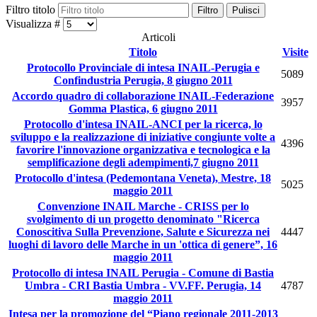
Filtro titolo
Filtro
Pulisci
Visualizza #
Articoli
Titolo
Visite
Protocollo Provinciale di intesa INAIL-Perugia e
5089
Confindustria Perugia, 8 giugno 2011
Accordo quadro di collaborazione INAIL-Federazione
3957
Gomma Plastica, 6 giugno 2011
Protocollo d'intesa INAIL-ANCI per la ricerca, lo
sviluppo e la realizzazione di iniziative congiunte volte a
4396
favorire l'innovazione organizzativa e tecnologica e la
semplificazione degli adempimenti,7 giugno 2011
Protocollo d'intesa (Pedemontana Veneta), Mestre, 18
5025
maggio 2011
Convenzione INAIL Marche - CRISS per lo
svolgimento di un progetto denominato "Ricerca
Conoscitiva Sulla Prevenzione, Salute e Sicurezza nei
4447
luoghi di lavoro delle Marche in un 'ottica di genere”, 16
maggio 2011
Protocollo di intesa INAIL Perugia - Comune di Bastia
Umbra - CRI Bastia Umbra - VV.FF. Perugia, 14
4787
maggio 2011
Intesa per la promozione del “Piano regionale 2011-2013