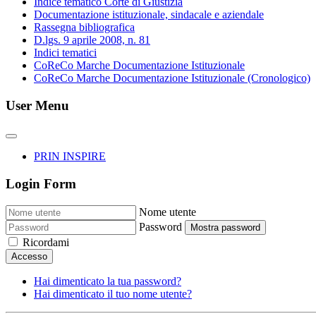
Indice tematico Corte di Giustizia
Documentazione istituzionale, sindacale e aziendale
Rassegna bibliografica
D.lgs. 9 aprile 2008, n. 81
Indici tematici
CoReCo Marche Documentazione Istituzionale
CoReCo Marche Documentazione Istituzionale (Cronologico)
User Menu
PRIN INSPIRE
Login Form
Nome utente
Password
Mostra password
Ricordami
Accesso
Hai dimenticato la tua password?
Hai dimenticato il tuo nome utente?