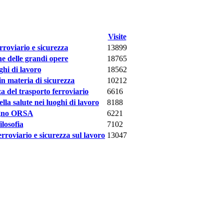
Visite
roviario e sicurezza
13899
ne delle grandi opere
18765
ghi di lavoro
18562
in materia di sicurezza
10212
a del trasporto ferroviario
6616
la salute nei luoghi di lavoro
8188
vegno ORSA
6221
losofia
7102
rroviario e sicurezza sul lavoro
13047