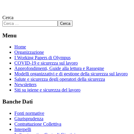
Cerca
Cerca
Menu
Home
Organizzazione
I Working Papers di Olympus
COVID-19 e sicurezza sul lavoro
Approfondimenti, Guide alla lettura e Rassegne
Modelli organizzativi e di gestione della sicurezza sul lavoro
Salute e sicurezza degli operatori della sicurezza
Newsletters
Siti su igiene e sicurezza del lavoro
Banche Dati
Fonti normative
Giurisprudenza
Contrattazione Collettiva
Interpelli