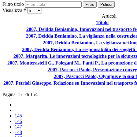
Filtro titolo
Filtro
Pulisci
Visualizza #
Articoli
Titolo
2007, Deidda Beniamino, Innovazioni nel trasporto fer
2007, Deidda Beniamino, La vigilanza nella costruzio
2007, Deidda Beniamino, La vigilanza nei luo
2007, Deidda Beniamino, La responsabilità dei soggetti 
2007, Margarita, Le innovazioni tecnologiche per la sicurezz
2007, Monterastelli G., Folegani M., Fanti P., La promozione del
2007, Pascucci Paolo, Presentazione con
2007, Pascucci Paolo, Olympus e la sua fi
2007, Petrioli Giuseppe, Relazione su Innovazioni nel trasporto fe
Pagina 151 di 154
145
146
147
148