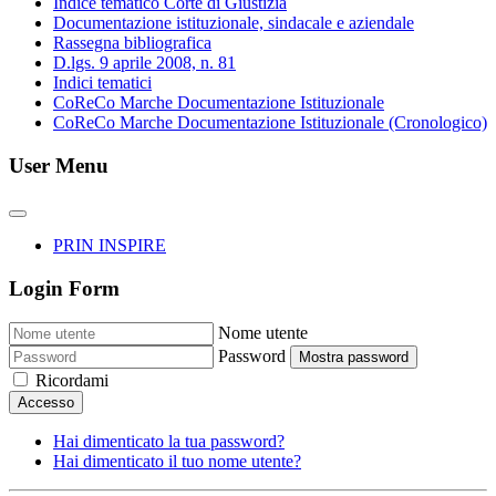
Indice tematico Corte di Giustizia
Documentazione istituzionale, sindacale e aziendale
Rassegna bibliografica
D.lgs. 9 aprile 2008, n. 81
Indici tematici
CoReCo Marche Documentazione Istituzionale
CoReCo Marche Documentazione Istituzionale (Cronologico)
User Menu
PRIN INSPIRE
Login Form
Nome utente
Password
Mostra password
Ricordami
Accesso
Hai dimenticato la tua password?
Hai dimenticato il tuo nome utente?