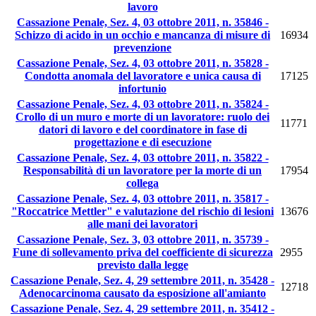
lavoro
Cassazione Penale, Sez. 4, 03 ottobre 2011, n. 35846 -
Schizzo di acido in un occhio e mancanza di misure di
16934
prevenzione
Cassazione Penale, Sez. 4, 03 ottobre 2011, n. 35828 -
Condotta anomala del lavoratore e unica causa di
17125
infortunio
Cassazione Penale, Sez. 4, 03 ottobre 2011, n. 35824 -
Crollo di un muro e morte di un lavoratore: ruolo dei
11771
datori di lavoro e del coordinatore in fase di
progettazione e di esecuzione
Cassazione Penale, Sez. 4, 03 ottobre 2011, n. 35822 -
Responsabilità di un lavoratore per la morte di un
17954
collega
Cassazione Penale, Sez. 4, 03 ottobre 2011, n. 35817 -
"Roccatrice Mettler" e valutazione del rischio di lesioni
13676
alle mani dei lavoratori
Cassazione Penale, Sez. 3, 03 ottobre 2011, n. 35739 -
Fune di sollevamento priva del coefficiente di sicurezza
2955
previsto dalla legge
Cassazione Penale, Sez. 4, 29 settembre 2011, n. 35428 -
12718
Adenocarcinoma causato da esposizione all'amianto
Cassazione Penale, Sez. 4, 29 settembre 2011, n. 35412 -