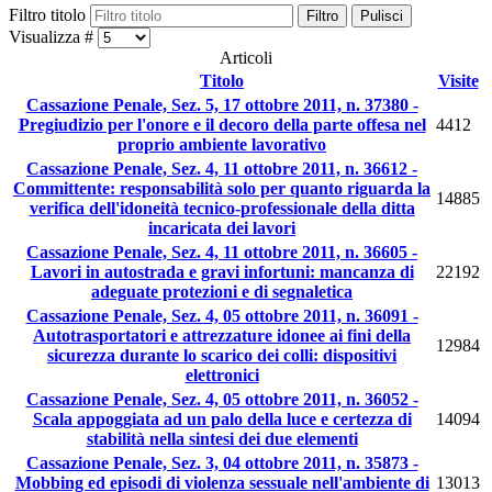
Filtro titolo
Filtro
Pulisci
Visualizza #
Articoli
Titolo
Visite
Cassazione Penale, Sez. 5, 17 ottobre 2011, n. 37380 -
Pregiudizio per l'onore e il decoro della parte offesa nel
4412
proprio ambiente lavorativo
Cassazione Penale, Sez. 4, 11 ottobre 2011, n. 36612 -
Committente: responsabilità solo per quanto riguarda la
14885
verifica dell'idoneità tecnico-professionale della ditta
incaricata dei lavori
Cassazione Penale, Sez. 4, 11 ottobre 2011, n. 36605 -
Lavori in autostrada e gravi infortuni: mancanza di
22192
adeguate protezioni e di segnaletica
Cassazione Penale, Sez. 4, 05 ottobre 2011, n. 36091 -
Autotrasportatori e attrezzature idonee ai fini della
12984
sicurezza durante lo scarico dei colli: dispositivi
elettronici
Cassazione Penale, Sez. 4, 05 ottobre 2011, n. 36052 -
Scala appoggiata ad un palo della luce e certezza di
14094
stabilità nella sintesi dei due elementi
Cassazione Penale, Sez. 3, 04 ottobre 2011, n. 35873 -
Mobbing ed episodi di violenza sessuale nell'ambiente di
13013