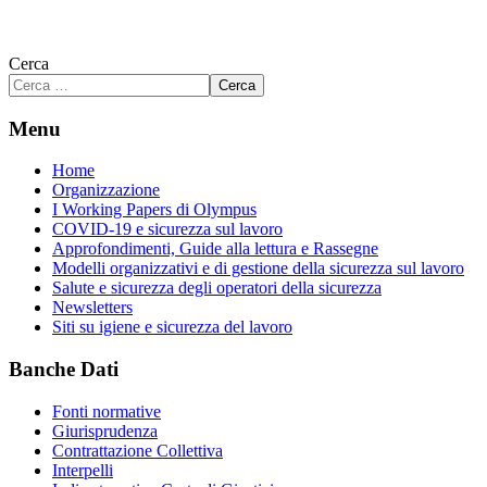
Cerca
Cerca
Menu
Home
Organizzazione
I Working Papers di Olympus
COVID-19 e sicurezza sul lavoro
Approfondimenti, Guide alla lettura e Rassegne
Modelli organizzativi e di gestione della sicurezza sul lavoro
Salute e sicurezza degli operatori della sicurezza
Newsletters
Siti su igiene e sicurezza del lavoro
Banche Dati
Fonti normative
Giurisprudenza
Contrattazione Collettiva
Interpelli