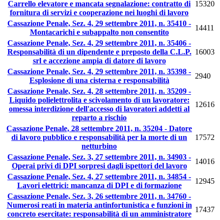
Carrello elevatore e mancata segnalazione: contratto di
15320
fornitura di servizi e cooperazione nei luoghi di lavoro
Cassazione Penale, Sez. 4, 29 settembre 2011, n. 35410 -
14411
Montacarichi e subappalto non consentito
Cassazione Penale, Sez. 4, 29 settembre 2011, n. 35406 -
Responsabilità di un dipendente e preposto della C.L.P.
16003
srl e accezione ampia di datore di lavoro
Cassazione Penale, Sez. 4, 29 settembre 2011, n. 35398 -
2940
Esplosione di una cisterna e responsabilità
Cassazione Penale, Sez. 4, 28 settembre 2011, n. 35209 -
Liquido polielettrolita e scivolamento di un lavoratore:
12616
omessa interdizione dell'accesso di lavoratori addetti al
reparto a rischio
Cassazione Penale, 28 settembre 2011, n. 35204 - Datore
di lavoro pubblico e responsabilità per la morte di un
17572
netturbino
Cassazione Penale, Sez. 3, 27 settembre 2011, n. 34903 -
14016
Operai privi di DPI sorpresi dagli ispettori del lavoro
Cassazione Penale, Sez. 4, 27 settembre 2011, n. 34854 -
12945
Lavori elettrici: mancanza di DPI e di formazione
Cassazione Penale, Sez. 3, 26 settembre 2011, n. 34760 -
Numerosi reati in materia antinfortunistica e funzioni in
17437
concreto esercitate: responsabilità di un amministratore