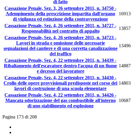
di fatto
Cassazione Penale, Sez. 3, 26 settembre 2011, n. 34750 -
Adempimento della prescrizione impartita dall'organo
16913
di vigilanza ed estinzione della contravvenzione
Cassazione Penale, Sez. 4, 26 settembre 2011, n. 34727 -
13857
Responsabilità nel contratto di appalto
Cassazione Penale, Sez. 4, 26 settembre 2011, n. 34723 -
Lavori in strada e omissione delle necessarie
13496
segnalazioni del cantiere e di una corretta canalizzazione
del traffico
Cassazione Penale, Sez. 4, 22 settembre 2011, n. 34439 -
Ribaltamento dell'escavatore dentro l'acqua di un fiume
14887
e decesso del lavoratore
Cassazione Penale, Sez. 4, 22 settembre 2011, n. 34430 -
Crollo delle opere provvisionali predisposte nel corso dei
14803
lavori di costruzione di una scuola elementare
Cassazione Penale, Sez. 4, 22 settembre 2011, n. 34426 -
Mancata odorizzazione del gas combustibile all'interno
10687
di uno stabilimento ed esplosione
Pagina 173 di 208