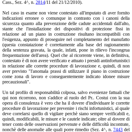
Cass., Sez. 4^, n.
2814
/11 del 21/12/2010).
Nel caso in esame non viene contestato all'imputato di aver fornito
indicazioni erronee o comunque in contrasto con i canoni della
sicurezza quanto alla prevenzione delle cadute accidentali dall'alto,
stante che l'installazione dei dispositivi di protezione fissi in
relazione ad un piano in costruzione risultano incompatibili con
l'esigenza, appunto di proseguire nel completamento del manufatto
(questa constatazione è correttamente alla base del ragionamento
della sentenza gravata, la quale, infatti, pone in rilievo l'incongrua
frequentazione dell'area). Quel che al ricorrente viene, in definitiva,
contestato è di non avere verificato e attuato i presidi antinfortunistici
in relazione alle corrette procedure di lavorazione e, quindi, di non
aver previsto "l'anomala prassi di utilizzare il piano in costruzione
come zona di lavoro e conseguentemente indicato idonee misure
precauzionali".
Un tal profilo di responsabilità colposa, salvo evenienze fattuali che
qui non ricorrono, non s'addice al ruolo del Pr.. Costui con la sua
opera di consulenza è vero che ha il dovere d'individuare le corrette
procedure di lavorazione per prevenire i rischi infortunistici, al quale
deve correlarsi quello di vigilare perchè siano sempre verificabili e,
quindi, modificabili, le misure e le cautele indicate; oltre al dovere di
tener conto delle osservazioni pervenute e delle difficoltà incontrate,
nonchè delle anomalie alle quali porre rimedio (Sez. 4^, n.
7443
del