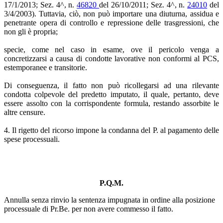
17/1/2013; Sez. 4^, n.
46820
del 26/10/2011; Sez. 4^, n.
24010
del
3/4/2003). Tuttavia, ciò, non può importare una diuturna, assidua e
penetrante opera di controllo e repressione delle trasgressioni, che
non gli è propria;
specie, come nel caso in esame, ove il pericolo venga a
concretizzarsi a causa di condotte lavorative non conformi al PCS,
estemporanee e transitorie.
Di conseguenza, il fatto non può ricollegarsi ad una rilevante
condotta colpevole del predetto imputato, il quale, pertanto, deve
essere assolto con la corrispondente formula, restando assorbite le
altre censure.
4. Il rigetto del ricorso impone la condanna del P. al pagamento delle
spese processuali.
P.Q.M.
Annulla senza rinvio la sentenza impugnata in ordine alla posizione
processuale di Pr.Be. per non avere commesso il fatto.