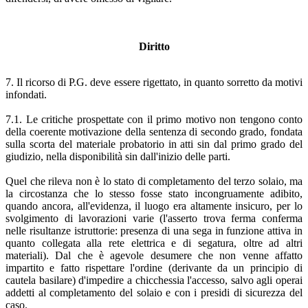
Diritto
7. Il ricorso di P.G. deve essere rigettato, in quanto sorretto da motivi
infondati.
7.1. Le critiche prospettate con il primo motivo non tengono conto
della coerente motivazione della sentenza di secondo grado, fondata
sulla scorta del materiale probatorio in atti sin dal primo grado del
giudizio, nella disponibilità sin dall'inizio delle parti.
Quel che rileva non è lo stato di completamento del terzo solaio, ma
la circostanza che lo stesso fosse stato incongruamente adibito,
quando ancora, all'evidenza, il luogo era altamente insicuro, per lo
svolgimento di lavorazioni varie (l'asserto trova ferma conferma
nelle risultanze istruttorie: presenza di una sega in funzione attiva in
quanto collegata alla rete elettrica e di segatura, oltre ad altri
materiali). Dal che è agevole desumere che non venne affatto
impartito e fatto rispettare l'ordine (derivante da un principio di
cautela basilare) d'impedire a chicchessia l'accesso, salvo agli operai
addetti al completamento del solaio e con i presidi di sicurezza del
caso.