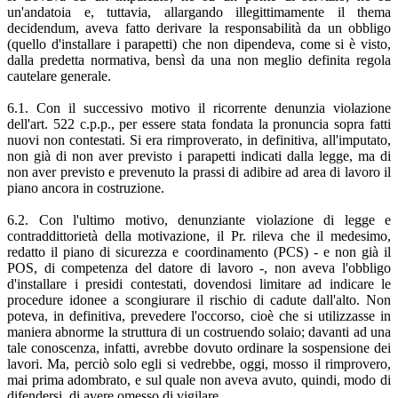
un'andatoia e, tuttavia, allargando illegittimamente il thema
decidendum, aveva fatto derivare la responsabilità da un obbligo
(quello d'installare i parapetti) che non dipendeva, come si è visto,
dalla predetta normativa, bensì da una non meglio definita regola
cautelare generale.
6.1. Con il successivo motivo il ricorrente denunzia violazione
dell'art. 522 c.p.p., per essere stata fondata la pronuncia sopra fatti
nuovi non contestati. Si era rimproverato, in definitiva, all'imputato,
non già di non aver previsto i parapetti indicati dalla legge, ma di
non aver previsto e prevenuto la prassi di adibire ad area di lavoro il
piano ancora in costruzione.
6.2. Con l'ultimo motivo, denunziante violazione di legge e
contraddittorietà della motivazione, il Pr. rileva che il medesimo,
redatto il piano di sicurezza e coordinamento (PCS) - e non già il
POS, di competenza del datore di lavoro -, non aveva l'obbligo
d'installare i presidi contestati, dovendosi limitare ad indicare le
procedure idonee a scongiurare il rischio di cadute dall'alto. Non
poteva, in definitiva, prevedere l'occorso, cioè che si utilizzasse in
maniera abnorme la struttura di un costruendo solaio; davanti ad una
tale conoscenza, infatti, avrebbe dovuto ordinare la sospensione dei
lavori. Ma, perciò solo egli si vedrebbe, oggi, mosso il rimprovero,
mai prima adombrato, e sul quale non aveva avuto, quindi, modo di
difendersi, di avere omesso di vigilare.