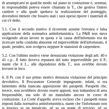
di arrampicarsi in qualche modo sul piano in costruzione e, semmai,
in responsabilità poteva essere chiamata la T., che gestiva l'intero
cantiere e alla quale spettava la realizzazione del ponteggio,
dovendosi ritenere che fossero stati i suoi operai riporre i materiali di
cui s'è detto.
5.1. Con il secondo motivo il ricorrente assume l'erronea e falsa
applicazione della normativa antinfortunistica. La P&B non stava
svolgendo alcun lavoro in quota e la causa dell'infortunio era da
ricercare nella condotta abnorme ed imprevedibile dell'infortunato, il
quale, peraltro, non svolgeva neppure le mansioni di carpentiere.
5.2. Con l'ultimo motivo viene denunziata violazione degli artt. 40 e
41 c.p.. Il fatto doveva reputarsi del tutto imprevedibile per il P.,
stante che il L., alle dipendenze della T., non avrebbe dovuto
trovarsi in loco.
6. Il Pr. con il suo primo motivo denunzia violazione del principio
devolutivo. Il Procuratore Generale impugnante, infatti, si era
lamentato della mancata apposizione dei parapetti. Parapetti che,
invece, non avrebbero dovuto essere apposti, non trattandosi di area
frequentabile, ma solo di un manufatto ancora in corso di
costruzione. La Corte d'appello aveva escluso che i parapetti erano
imposti dalla normativa antinfortunistica, stante che l'infortunato non
si trovava su un impalcato, nè su un ponte di servizio, nè su