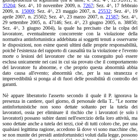
35204
; Sez. 4^, 10 novembre 2009, n.
7267
; Sez. 4^, 17 febbraio
2009, n.
15009
; Sez. 4^, 23 maggio 2007, n.
25532
; Sez. 4^, 19
aprile 2007, n. 25502; Sez. 4^, 23 marzo 2007, n.
21587
; Sez. 4^,
29 settembre 2005, n. 47146; Sez. 4^, 23 giugno 2005, n. 38850;
Sez. 4^, 3 giugno 2004), la quale ha precisato che la colpa del
lavoratore, eventualmente concorrente con la violazione della
normativa antinfortunistica addebitata ai soggetti tenuti a osservarne
le disposizioni, non esime questi ultimi dalle proprie responsabilità,
poichè l'esistenza del rapporto di causalità tra la violazione e l'evento
morte o lesioni del lavoratore che ne sia conseguito può essere
esclusa unicamente nei casi in cui sia provato che il comportamento
del lavoratore fu abnorme, e che proprio questa abnormità abbia
dato causa all'evento; abnormità che, per la sua stranezza e
imprevedibilità si ponga al di fuori delle possibilità di controllo dei
garanti.
Nè appare liberatorio l'asserto secondo il quale il P. ignorava la
presenza in cantiere, quel giorno, di personale della T.. "Le norme
antinfortunistiche non sono dettate soltanto per la tutela dei
lavoratori, ossia per eliminare il rischio che i lavoratori (e solo i
lavoratori) possano subire danni nell'esercizio della loro attività, ma
sono dettate anche a tutela dei terzi, cioè di tutti coloro che, per una
qualsiasi legittima ragione, accedono là dove vi sono macchine che,
se non munite dei presidi antinfortunistici voluti dalla legge, possono