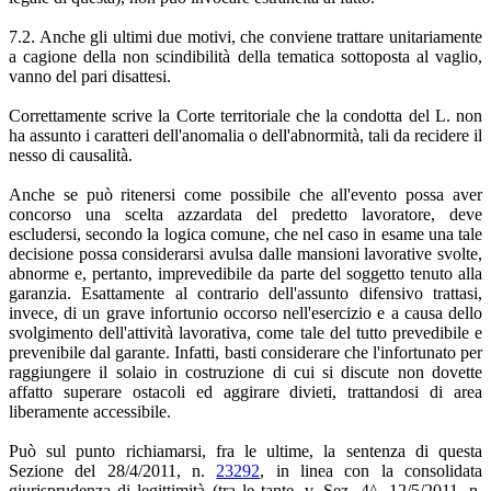
7.2. Anche gli ultimi due motivi, che conviene trattare unitariamente
a cagione della non scindibilità della tematica sottoposta al vaglio,
vanno del pari disattesi.
Correttamente scrive la Corte territoriale che la condotta del L. non
ha assunto i caratteri dell'anomalia o dell'abnormità, tali da recidere il
nesso di causalità.
Anche se può ritenersi come possibile che all'evento possa aver
concorso una scelta azzardata del predetto lavoratore, deve
escludersi, secondo la logica comune, che nel caso in esame una tale
decisione possa considerarsi avulsa dalle mansioni lavorative svolte,
abnorme e, pertanto, imprevedibile da parte del soggetto tenuto alla
garanzia. Esattamente al contrario dell'assunto difensivo trattasi,
invece, di un grave infortunio occorso nell'esercizio e a causa dello
svolgimento dell'attività lavorativa, come tale del tutto prevedibile e
prevenibile dal garante. Infatti, basti considerare che l'infortunato per
raggiungere il solaio in costruzione di cui si discute non dovette
affatto superare ostacoli ed aggirare divieti, trattandosi di area
liberamente accessibile.
Può sul punto richiamarsi, fra le ultime, la sentenza di questa
Sezione del 28/4/2011, n.
23292
, in linea con la consolidata
giurisprudenza di legittimità (tra le tante, v. Sez. 4^, 12/5/2011, n.