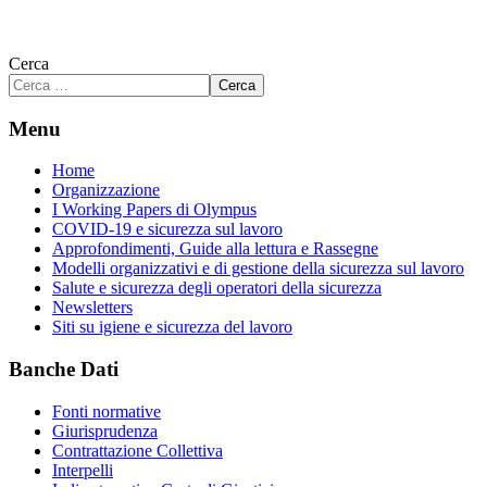
Cerca
Cerca
Menu
Home
Organizzazione
I Working Papers di Olympus
COVID-19 e sicurezza sul lavoro
Approfondimenti, Guide alla lettura e Rassegne
Modelli organizzativi e di gestione della sicurezza sul lavoro
Salute e sicurezza degli operatori della sicurezza
Newsletters
Siti su igiene e sicurezza del lavoro
Banche Dati
Fonti normative
Giurisprudenza
Contrattazione Collettiva
Interpelli