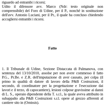
riguardo ad entrambi i ricorsi;
Udito il difensore avv. Marco (Ndr: testo originale non
comprensibile) del Foro di Udine, per il P., nonchè in sostituzione
dell'avv. Antonio Luciani, per il Pr., il quale ha concluso chiedendo
accogliersi entrambi i ricorsi.
Fatto
1. Il Tribunale di Udine, Sezione Distaccata di Palmanova, con
sentenza del 13/10/2010, assolse per non avere commesso il fatto
P.G., Pr.Be. e Z.R. dell'imputazione di aver causato, per colpa (il
primo in qualità di datore di lavoro della P&B Costruzioni, il
secondo, di coordinatore per la progettazione e l'esecuzione dai
lavori e il terzo, di capocantiere), lesioni colpose gravissime ai danni
di L. S., operaio dipendente della T. s.r.l., la quale aveva attribuito in
subappalto alla P&B Costruzioni s.r.l. opere al grezzo afferenti al
cantiere sito in (Omissis).