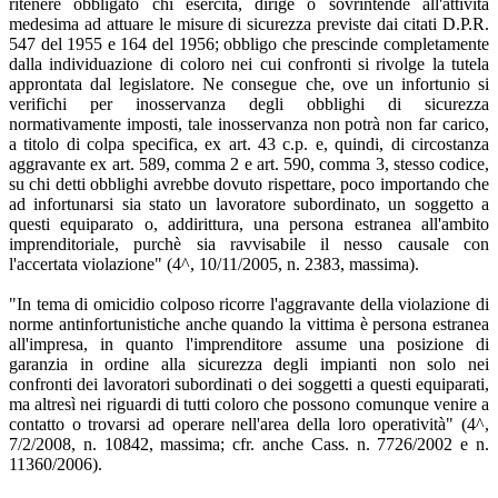
ritenere obbligato chi esercita, dirige o sovrintende all'attività
medesima ad attuare le misure di sicurezza previste dai citati D.P.R.
547 del 1955 e 164 del 1956; obbligo che prescinde completamente
dalla individuazione di coloro nei cui confronti si rivolge la tutela
approntata dal legislatore. Ne consegue che, ove un infortunio si
verifichi per inosservanza degli obblighi di sicurezza
normativamente imposti, tale inosservanza non potrà non far carico,
a titolo di colpa specifica, ex art. 43 c.p. e, quindi, di circostanza
aggravante ex art. 589, comma 2 e art. 590, comma 3, stesso codice,
su chi detti obblighi avrebbe dovuto rispettare, poco importando che
ad infortunarsi sia stato un lavoratore subordinato, un soggetto a
questi equiparato o, addirittura, una persona estranea all'ambito
imprenditoriale, purchè sia ravvisabile il nesso causale con
l'accertata violazione" (4^, 10/11/2005, n. 2383, massima).
"In tema di omicidio colposo ricorre l'aggravante della violazione di
norme antinfortunistiche anche quando la vittima è persona estranea
all'impresa, in quanto l'imprenditore assume una posizione di
garanzia in ordine alla sicurezza degli impianti non solo nei
confronti dei lavoratori subordinati o dei soggetti a questi equiparati,
ma altresì nei riguardi di tutti coloro che possono comunque venire a
contatto o trovarsi ad operare nell'area della loro operatività" (4^,
7/2/2008, n. 10842, massima; cfr. anche Cass. n. 7726/2002 e n.
11360/2006).