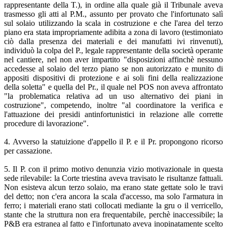
rappresentante della T.), in ordine alla quale già il Tribunale aveva
trasmesso gli atti al P.M., assunto per provato che l'infortunato salì
sul solaio utilizzando la scala in costruzione e che l'area del terzo
piano era stata impropriamente adibita a zona di lavoro (testimoniato
ciò dalla presenza dei materiali e dei manufatti ivi rinvenuti),
individuò la colpa del P., legale rappresentante della società operante
nel cantiere, nel non aver impartito "disposizioni affinchè nessuno
accedesse al solaio del terzo piano se non autorizzato e munito di
appositi dispositivi di protezione e ai soli fini della realizzazione
della soletta" e quella del Pr., il quale nel POS non aveva affrontato
"la problematica relativa ad un uso alternativo dei piani in
costruzione", competendo, inoltre "al coordinatore la verifica e
l'attuazione dei presidi antinfortunistici in relazione alle corrette
procedure di lavorazione".
4. Avverso la statuizione d'appello il P. e il Pr. propongono ricorso
per cassazione.
5. Il P. con il primo motivo denunzia vizio motivazionale in questa
sede rilevabile: la Corte triestina aveva travisato le risultanze fattuali.
Non esisteva alcun terzo solaio, ma erano state gettate solo le travi
del detto; non c'era ancora la scala d'accesso, ma solo l'armatura in
ferro; i materiali erano stati collocati mediante la gru o il verricello,
stante che la struttura non era frequentabile, perchè inaccessibile; la
P&B era estranea al fatto e l'infortunato aveva inopinatamente scelto