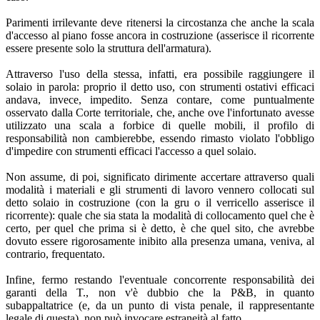
Parimenti irrilevante deve ritenersi la circostanza che anche la scala
d'accesso al piano fosse ancora in costruzione (asserisce il ricorrente
essere presente solo la struttura dell'armatura).
Attraverso l'uso della stessa, infatti, era possibile raggiungere il
solaio in parola: proprio il detto uso, con strumenti ostativi efficaci
andava, invece, impedito. Senza contare, come puntualmente
osservato dalla Corte territoriale, che, anche ove l'infortunato avesse
utilizzato una scala a forbice di quelle mobili, il profilo di
responsabilità non cambierebbe, essendo rimasto violato l'obbligo
d'impedire con strumenti efficaci l'accesso a quel solaio.
Non assume, di poi, significato dirimente accertare attraverso quali
modalità i materiali e gli strumenti di lavoro vennero collocati sul
detto solaio in costruzione (con la gru o il verricello asserisce il
ricorrente): quale che sia stata la modalità di collocamento quel che è
certo, per quel che prima si è detto, è che quel sito, che avrebbe
dovuto essere rigorosamente inibito alla presenza umana, veniva, al
contrario, frequentato.
Infine, fermo restando l'eventuale concorrente responsabilità dei
garanti della T., non v'è dubbio che la P&B, in quanto
subappaltatrice (e, da un punto di vista penale, il rappresentante
legale di questa), non può invocare estraneità al fatto.