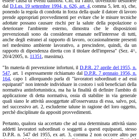
essere causa di eventi dannosi. Ciò, tra l'altro, dovendolo desumere
dal
D.Lgs. 19 settembre 1994, n. 626, art. 4
, comma 5, lett. n), che,
ponendo la regola di condotta in forza della quale il datore di lavoro
prende appropriati provvedimenti per evitare che le misure tecniche
adottate possano causare rischi per la salute della popolazione o
deteriorare l'ambiente esterno, dimostra che le disposizioni
prevenzionali sono da considerare emanate nell'interesse di tutti,
anche degli estranei al rapporto di lavoro, occasionalmente presenti
nel medesimo ambiente lavorativo, a prescindere, quindi, da un
rapporto di dipendenza diretta con il titolare dell'impresa" (Sez. 4^,
20/4/2005, n.
11351
, massima).
"In materia di prevenzione infortuni, il
D.P.R. 27 aprile del 1955, n.
547
, art. 1 espressamente richiamato dal
D.P.R. 7 gennaio 1956, n.
164
, capo 1 allorquando parla di "lavoratori subordinati e ad essi
equiparati" non intende individuare in costoro i soli beneficiari della
normativa antinfortunistica, ma ha la finalità di definire l'ambito di
applicazione di detta normativa, ossia di stabilire in via generale
quali siano le attività assoggettate all'osservanza di essa, salvo, poi,
nel successivo art. 2, escluderne talune in ragione del loro oggetto,
perchè disciplinate da appositi provvedimenti.
Pertanto, qualora sia accertato che ad una determinata attività siano
addetti lavoratori subordinati o soggetti a questi equiparati, stesso
D.P.R. n. 547 del 1955, ex art. 3, comma 2 non occorre altro per