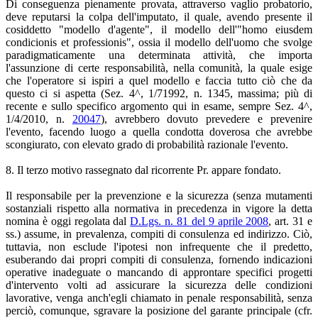
Di conseguenza pienamente provata, attraverso vaglio probatorio,
deve reputarsi la colpa dell'imputato, il quale, avendo presente il
cosiddetto "modello d'agente", il modello dell'"homo eiusdem
condicionis et professionis", ossia il modello dell'uomo che svolge
paradigmaticamente una determinata attività, che importa
l'assunzione di certe responsabilità, nella comunità, la quale esige
che l'operatore si ispiri a quel modello e faccia tutto ciò che da
questo ci si aspetta (Sez. 4^, 1/71992, n. 1345, massima; più di
recente e sullo specifico argomento qui in esame, sempre Sez. 4^,
1/4/2010, n.
20047
), avrebbero dovuto prevedere e prevenire
l'evento, facendo luogo a quella condotta doverosa che avrebbe
scongiurato, con elevato grado di probabilità razionale l'evento.
8. Il terzo motivo rassegnato dal ricorrente Pr. appare fondato.
Il responsabile per la prevenzione e la sicurezza (senza mutamenti
sostanziali rispetto alla normativa in precedenza in vigore la detta
nomina è oggi regolata dal
D.Lgs. n. 81 del 9 aprile 2008
, art. 31 e
ss.) assume, in prevalenza, compiti di consulenza ed indirizzo. Ciò,
tuttavia, non esclude l'ipotesi non infrequente che il predetto,
esuberando dai propri compiti di consulenza, fornendo indicazioni
operative inadeguate o mancando di approntare specifici progetti
d'intervento volti ad assicurare la sicurezza delle condizioni
lavorative, venga anch'egli chiamato in penale responsabilità, senza
perciò, comunque, sgravare la posizione del garante principale (cfr.