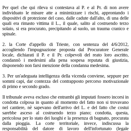
Per quel che qui rileva si contestava al P. e al Pr. di non avere
individuato le misure atte a minimizzare i rischi, approntando i
dispositivi di protezione del caso, dalle cadute dall'alto, di una delle
quali era rimasto vittima il L., il quale, salito al costruendo terzo
solaio, si era procurato, precipitando al suolo, un trauma cranico e
spinale.
2. la Corte d'appello di Trieste, con sentenza del 4/6/2012,
accogliendo l'impugnazione proposta dal Procuratore Generale
locale, dichiarati il P. e il Pr. colpevoli del reato loro ascritto,
condannò i medesimi alla pena sospesa reputata di giustizia,
disponendo non farsi menzione della condanna medesima.
3. Per un'adeguata intelligenza della vicenda conviene, seppure per
sommi capi, dar contezza del contrapposto percorso motivazionale
di primo e secondo grado.
Il tribunale aveva escluso che entrambi gli imputati fossero incorsi in
condotta colposa in quanto al momento del fatto non si trovavano
nel cantiere, nè sapevano dell'arrivo del L. e del fatto che costui
sarebbe asceso al costruendo terzo piano; condotta, questa,
pericolosa per lo stato dei luoghi e la presenza di bagnato, procurata
dalla pioggia. La corte territoriale, invece, indiscussa la
responsabilità del datore di lavoro dell'infortunato (legale