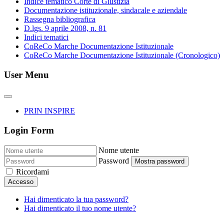
Indice tematico Corte di Giustizia
Documentazione istituzionale, sindacale e aziendale
Rassegna bibliografica
D.lgs. 9 aprile 2008, n. 81
Indici tematici
CoReCo Marche Documentazione Istituzionale
CoReCo Marche Documentazione Istituzionale (Cronologico)
User Menu
PRIN INSPIRE
Login Form
Nome utente
Password
Mostra password
Ricordami
Accesso
Hai dimenticato la tua password?
Hai dimenticato il tuo nome utente?