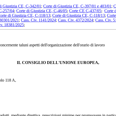
di Giustizia CE, C-342/01
;
Corte di Giustizia CE, C-397/01 e 403/01
;
C
 C-257/04
;
Corte di Giustizia CE, C-46/05
;
Corte CE C-437/05
;
Corte d
orte di Giustizia CE, C-118/13
;
Corte di Giustizia CE, C-118/13
;
Corte
 30301/2021
;
Cass. Civ. 1141/2024
;
Cass. Civ. 4372/2024
;
Cass. Civ. 
iv. 18381/2025
;
te taluni aspetti dell'organizzazione dell'orario di lavoro
IL CONSIGLIO DELL'UNIONE EUROPEA,
colo 118 A,
 adotti, mediante direttiva, prescrizioni minime per promuovere in partic