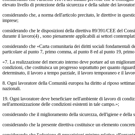
elevato livello di protezione della sicurezza e della salute dei lavorator
considerando che, a norma dell'articolo precitato, le direttive in questi
imprese;
considerando che le disposizioni della direttiva 89/391/CEE del Consig
durante il lavoro(4) , sono pienamente applicabili ai settori contemplati
considerando che «Carta comunitaria dei diritti sociali fondamentali d
particolare al punto 7, primo comma, al punto 8 ed al punto 19, primo
«7. La realizzazione del mercato interno deve portare ad un migliorame
condizioni, che costituisca un progresso soprattutto per quanto riguard
determinato, il lavoro a tempo parziale, il lavoro temporaneo e il lavor
8. Ogni lavoratore della Comunità europea ha diritto al riposo settiman
nazionali.
19. Ogni lavoratore deve beneficiare nell'ambiente di lavoro di condizi
nell'armonizzazione delle condizioni esistenti in tale campo.»;
considerando che il miglioramento della sicurezza, dell'igiene e della
considerando che la presente direttiva costituisce un elemento concreto
considerando che l'adozione di prescrizioni minime relative all'organiz