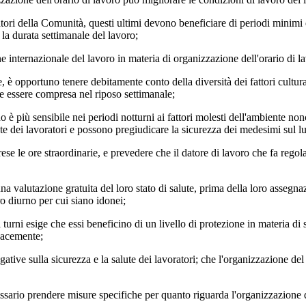
ratori della Comunità, questi ultimi devono beneficiare di periodi minimi d
a durata settimanale del lavoro;
internazionale del lavoro in materia di organizzazione dell'orario di lav
 opportuno tenere debitamente conto della diversità dei fattori culturali, 
 essere compresa nel riposo settimanale;
 più sensibile nei periodi notturni ai fattori molesti dell'ambiente no
te dei lavoratori e possono pregiudicare la sicurezza dei medesimi sul l
e le ore straordinarie, e prevedere che il datore di lavoro che fa regola
 valutazione gratuita del loro stato di salute, prima della loro assegnazio
ro diurno per cui siano idonei;
turni esige che essi beneficino di un livello di protezione in materia di s
cacemente;
tive sulla sicurezza e la salute dei lavoratori; che l'organizzazione de
sario prendere misure specifiche per quanto riguarda l'organizzazione dell