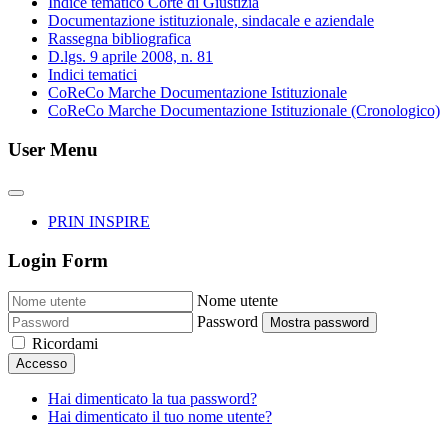
Indice tematico Corte di Giustizia
Documentazione istituzionale, sindacale e aziendale
Rassegna bibliografica
D.lgs. 9 aprile 2008, n. 81
Indici tematici
CoReCo Marche Documentazione Istituzionale
CoReCo Marche Documentazione Istituzionale (Cronologico)
User Menu
PRIN INSPIRE
Login Form
Nome utente
Password
Mostra password
Ricordami
Accesso
Hai dimenticato la tua password?
Hai dimenticato il tuo nome utente?