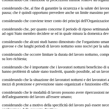
considerando che, al fine di garantire la sicurezza e la salute dei lavo
pausa; che è quindi opportuno prevedere anche un limite massimo per l
considerando che conviene tener conto dei principi dell'Organizzazione 
considerando che, per quanto concerne il periodo di riposo settimanale, è
ad ogni Stato membro decidere se ed in quale misura la domenica deve
considerando che alcuni studi hanno dimostrato che l'organismo umano è
gravose e che lunghi periodi di lavoro notturno sono nocivi per la salu
considerando che occorre limitare la durata del lavoro notturno, compres
su loro richiesta;
considerando che è importante che i lavoratori notturni beneficino di una
hanno problemi di salute siano trasferiti, quando possibile, ad un lavo
considerando che la situazione dei lavoratori notturni e dei lavoratori a 
mezzi di protezione e prevenzione siano organizzati e funzionino effi
considerando che le modalità di lavoro possono avere ripercussioni nega
dell'adeguamento del lavoro all'essere umano;
considerando che a motivo della specificità del lavoro può essere neces