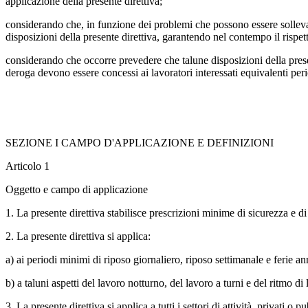
applicazione della presente direttiva;
considerando che, in funzione dei problemi che possono essere sollevati
disposizioni della presente direttiva, garantendo nel contempo il rispett
considerando che occorre prevedere che talune disposizioni della presen
deroga devono essere concessi ai lavoratori interessati equivalenti per
SEZIONE I CAMPO D'APPLICAZIONE E DEFINIZIONI
Articolo 1
Oggetto e campo di applicazione
1. La presente direttiva stabilisce prescrizioni minime di sicurezza e di
2. La presente direttiva si applica:
a) ai periodi minimi di riposo giornaliero, riposo settimanale e ferie a
b) a taluni aspetti del lavoro notturno, del lavoro a turni e del ritmo di 
3. La presente direttiva si applica a tutti i settori di attività, privati o