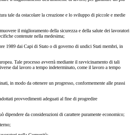
atura tale da ostacolare la creazione e lo sviluppo di piccole e medie
uovere il miglioramento della sicurezza e della salute dei lavoratori
specifiche contenute nella medesima;
bre 1989 dai Capi di Stato o di governo di undici Stati membri, in
uropea. Tale processo avverrà mediante il ravvicinamento di tali
 diverse dal lavoro a tempo indeterminato, come il lavoro a tempo
icinati, in modo da ottenere un progresso, conformemente alle prassi
adottati provvedimenti adeguati al fine di progredire
n può dipendere da considerazioni di carattere puramente economico;
terno;
lavoratori nella Comunità;