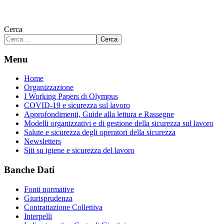
Cerca
Cerca
Menu
Home
Organizzazione
I Working Papers di Olympus
COVID-19 e sicurezza sul lavoro
Approfondimenti, Guide alla lettura e Rassegne
Modelli organizzativi e di gestione della sicurezza sul lavoro
Salute e sicurezza degli operatori della sicurezza
Newsletters
Siti su igiene e sicurezza del lavoro
Banche Dati
Fonti normative
Giurisprudenza
Contrattazione Collettiva
Interpelli