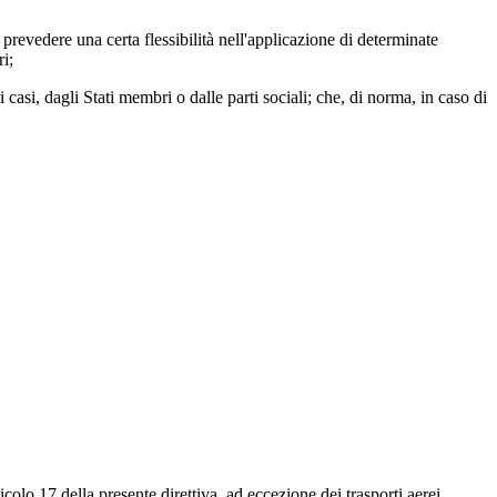
prevedere una certa flessibilità nell'applicazione di determinate
ri;
asi, dagli Stati membri o dalle parti sociali; che, di norma, in caso di
rticolo 17 della presente direttiva, ad eccezione dei trasporti aerei,