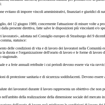
i;
one evitano di imporre vincoli amministrativi, finanziari e giuridici di n
lio, del 12 giugno 1989, concernente l'attuazione di misure volte a prom
 dalla presente direttiva, fatte salve le disposizioni più vincolanti e/o 
ei lavoratori», adottata nel Consiglio europeo di Strasburgo del 9 dicem
 comma, statuisce:
nto delle condizioni di vita e di lavoro dei lavoratori nella Comunità e
a la durata e l'organizzazione dell'orario di lavoro e le forme di lavoro
o stagionale.
ale e a ferie annuali retribuite i cui periodi devono essere via via ravv
oni di protezione sanitaria e di sicurezza soddisfacenti. Devono essere 
 salute dei lavoratori durante il lavoro rappresenta un obiettivo che no
 nell'ambito della realizzazione della dimensione sociale del mercato in
zazione dell'orario di lavoro può migliorare le condizioni di lavoro dei 