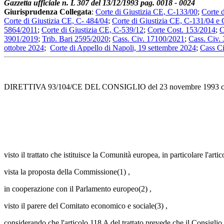
Gazzetta ufficiale n. L 307 del 13/12/1993 pag. 0018 - 0024
Giurisprudenza Collegata
:
Corte di Giustizia CE, C-133/00
;
Corte 
Corte di Giustizia CE, C- 484/04
;
Corte di Giustizia CE, C-131/04 e
5864/2011
;
Corte di Giustizia CE, C-539/12
;
Corte Cost. 153/2014
;
C
3901/2019
;
Trib. Bari 2595/2020
;
Cass. Civ. 17100/2021
;
Cass. Civ.
ottobre 2024
;
Corte di Appello di Napoli, 19 settembre 2024
;
Cass C
DIRETTIVA 93/104/CE DEL CONSIGLIO del 23 novembre 1993 concernen
visto il trattato che istituisce la Comunità europea, in particolare l'arti
vista la proposta della Commissione(1) ,
in cooperazione con il Parlamento europeo(2) ,
visto il parere del Comitato economico e sociale(3) ,
considerando che l'articolo 118 A del trattato prevede che il Consiglio