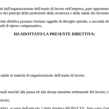
 dall'organizzazione dell'orario di lavoro nell'impresa, pare opportuno 
o dei principi della protezione della sicurezza e della salute dei lavorato
te direttiva possano formare oggetto di deroghe operate, a seconda dei c
iodi di riposo compensativo,
HA ADOTTATO LA PRESENTE DIRETTIVA:
 salute in materia di organizzazione dell'orario di lavoro.
nnuali nonché alla pausa ed alla durata massima settimanale del lavoro; e
lavoro.
 pubblici, ai sensi dell'articolo 2 della direttiva 89/391/CEE, fatto salvo l'a