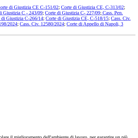
orte di Giustizia CE C-151/02
;
Corte di Giustizia CE, C-313/02
;
i Giustizia C - 243/09
;
Corte di Giustizia C- 227/09
;
Cass. Pen.
 di Giustizia C-266/14
;
Corte di Giustizia CE, C-518/15
;
Cass. Civ.
5198/2024
;
Cass. Civ. 12580/2024
;
Corte di Appello di Napoli, 3
olare il miglioramento dell'ambiente di lavoro, per garantire un più