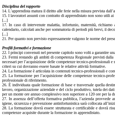
Disciplina del rapporto
14. L’apprendista matura il diritto alle ferie nella misura prevista da
15. I lavoratori assunti con contratto di apprendistato non sono utili ai f
[...]
17. In caso di intervenute malattia, infortunio, maternità, richiamo 
calendario, calcolati anche per sommatoria di periodi più brevi, il deco
[...]
21. Per quanto non previsto espressamente valgono le norme del presen
Profili formativi e formazione
22. I principi convenuti nel presente capitolo sono volti a garantire un
23. Fermi restando gli ambiti di competenza Regionale previsti dalla 
necessari per l’acquisizione delle competenze tecnico-professionali e s
criteri su cui dovranno essere basate le relative attività formative.
24. La formazione è articolata in contenuti tecnico-professionali e conte
25. La formazione per l’acquisizione delle competenze tecnico-profess
professionale di riferimento.
26. È individuata quale formazione di base e trasversale quella destin
lavoro, organizzazione aziendale e del ciclo produttivo, tutela dei dat
per un monte ore annuo complessivo non superiore a 120 ore per la dur
27. In assenza dell’offerta formativa pubblica, l’azienda provvede a
igiene, sicurezza e prevenzione antinfortunistica sarà collocata all’ini
28. La formazione dovrà essere strutturata e certificabile e dovrà ri
competenze acquisite durante la formazione in apprendistato.