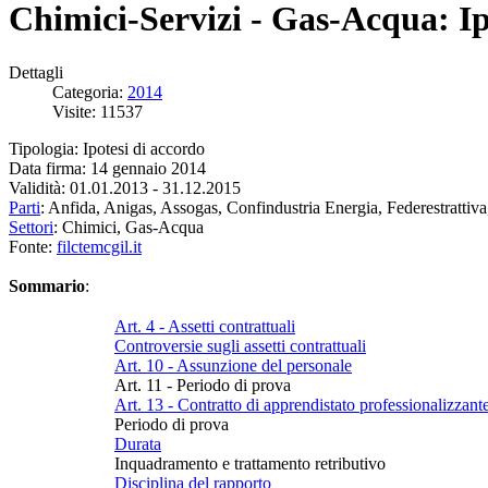
Chimici-Servizi - Gas-Acqua: Ip
Dettagli
Categoria:
2014
Visite: 11537
Tipologia: Ipotesi di accordo
Data firma: 14 gennaio 2014
Validità: 01.01.2013 - 31.12.2015
Parti
: Anfida, Anigas, Assogas, Confindustria Energia, Federestrattiva
Settori
: Chimici, Gas-Acqua
Fonte:
filctemcgil.it
Sommario
:
Art. 4 - Assetti contrattuali
Controversie sugli assetti contrattuali
Art. 10 - Assunzione del personale
Art. 11 - Periodo di prova
Art. 13 - Contratto di apprendistato professionalizzant
Periodo di prova
Durata
Inquadramento e trattamento retributivo
Disciplina del rapporto