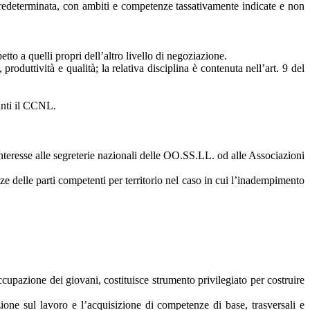
ta predeterminata, con ambiti e competenze tassativamente indicate e non
etto a quelli propri dell’altro livello di negoziazione.
oduttività e qualità; la relativa disciplina è contenuta nell’art. 9 del
lanti il CCNL.
a interesse alle segreterie nazionali delle OO.SS.LL. od alle Associazioni
nze delle parti competenti per territorio nel caso in cui l’inadempimento
cupazione dei giovani, costituisce strumento privilegiato per costruire
azione sul lavoro e l’acquisizione di competenze di base, trasversali e