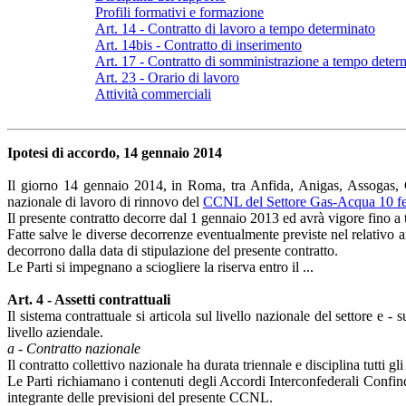
Profili formativi e formazione
Art. 14 - Contratto di lavoro a tempo determinato
Art. 14bis - Contratto di inserimento
Art. 17 - Contratto di somministrazione a tempo deter
Art. 23 - Orario di lavoro
Attività commerciali
Ipotesi di accordo, 14 gennaio 2014
Il giorno 14 gennaio 2014, in Roma, tra Anfida, Anigas, Assogas, Con
nazionale di lavoro di rinnovo del
CCNL del Settore Gas-Acqua 10 fe
Il presente contratto decorre dal 1 gennaio 2013 ed avrà vigore fino a 
Fatte salve le diverse decorrenze eventualmente previste nel relativo art
decorrono dalla data di stipulazione del presente contratto.
Le Parti si impegnano a sciogliere la riserva entro il ...
Art. 4 - Assetti contrattuali
Il sistema contrattuale si articola sul livello nazionale del settore e -
livello aziendale.
a - Contratto nazionale
Il contratto collettivo nazionale ha durata triennale e disciplina tutti g
Le Parti richiamano i contenuti degli Accordi Interconfederali Confin
integrante delle previsioni del presente CCNL.