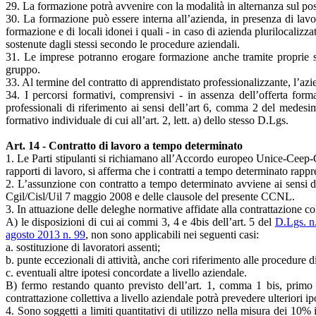
29. La formazione potrà avvenire con la modalità in alternanza sul pos
30. La formazione può essere interna all’azienda, in presenza di lavo
formazione e di locali idonei i quali - in caso di azienda plurilocalizz
sostenute dagli stessi secondo le procedure aziendali.
31. Le imprese potranno erogare formazione anche tramite proprie str
gruppo.
33. Al termine del contratto di apprendistato professionalizzante, l’azi
34. I percorsi formativi, comprensivi - in assenza dell’offerta for
professionali di riferimento ai sensi dell’art 6, comma 2 del medesi
formativo individuale di cui all’art. 2, lett. a) dello stesso D.Lgs.
Art. 14 - Contratto di lavoro a tempo determinato
1. Le Parti stipulanti si richiamano all’Accordo europeo Unice-Ceep-
rapporti di lavoro, si afferma che i contratti a tempo determinato rappre
2. L’assunzione con contratto a tempo determinato avviene ai sensi de
Cgil/Cisl/Uil 7 maggio 2008 e delle clausole del presente CCNL.
3. In attuazione delle deleghe normative affidate alla contrattazione co
A) le disposizioni di cui ai commi 3, 4 e 4bis dell’art. 5 del
D.Lgs. n
agosto 2013 n. 99
, non sono applicabili nei seguenti casi:
a. sostituzione di lavoratori assenti;
b. punte eccezionali di attività, anche cori riferimento alle procedure 
c. eventuali altre ipotesi concordate a livello aziendale.
B) fermo restando quanto previsto dell’art. 1, comma 1 bis, primo
contrattazione collettiva a livello aziendale potrà prevedere ulteriori ipo
4. Sono soggetti a limiti quantitativi di utilizzo nella misura dei 10