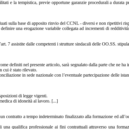
i abilitati e la tempistica, previe opportune garanzie procedurali a dura
duati sulla base di apposito rinvio del CCNL - diversi e non ripetitivi risp
inire una erogazione variabile collegata ad incrementi di redditività, pr
art. 7 assistite dalle competenti i strutture sindacali delle OO.SS. stipu
sì come definiti nel presente articolo, sarà segnalato dalla parte che ne h
 cui è stato rilevato.
conciliazione in sede nazionale con l’eventuale partecipazione delle ista
posizioni di legge vigenti.
medica di idoneità al lavoro. [...]
n contratto a tempo indeterminato finalizzato alla formazione ed all’oc
di una qualifica professionale ai fini contrattuali attraverso una form