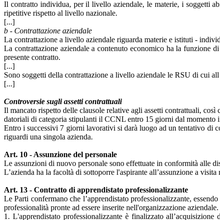
Il contratto individua, per il livello aziendale, le materie, i soggett
ripetitive rispetto al livello nazionale.
[...]
b - Contrattazione aziendale
La contrattazione a livello aziendale riguarda materie e istituti - indivi
La contrattazione aziendale a contenuto economico ha la funzione di def
presente contratto.
[...]
Sono soggetti della contrattazione a livello aziendale le RSU di cui all’
[...]
Controversie sugli assetti contrattuali
Il mancato rispetto delle clausole relative agli assetti contrattuali, co
datoriali di categoria stipulanti il CCNL entro 15 giorni dal momento in
Entro i successivi 7 giorni lavorativi si darà luogo ad un tentativo di 
riguardi una singola azienda.
Art. 10 - Assunzione del personale
Le assunzioni di nuovo personale sono effettuate in conformità alle dis
L’azienda ha la facoltà di sottoporre l'aspirante all’assunzione a visita 
Art. 13 - Contratto di apprendistato professionalizzante
Le Parti confermano che l’apprendistato professionalizzante, essendo u
professionalità pronte ad essere inserite nell'organizzazione aziendale.
1. L'apprendistato professionalizzante è finalizzato all’acquisizione 