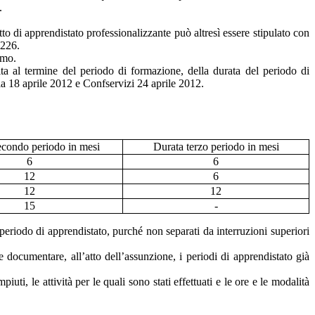
.
tto di apprendistato professionalizzante può altresì essere stipulato con
 226.
imo.
sita al termine del periodo di formazione, della durata del periodo di
ia 18 aprile 2012 e Confservizi 24 aprile 2012.
econdo periodo in mesi
Durata terzo periodo in mesi
6
6
12
6
12
12
15
-
 periodo di apprendistato, purché non separati da interruzioni superiori
 documentare, all’atto dell’assunzione, i periodi di apprendistato già
uti, le attività per le quali sono stati effettuati e le ore e le modalità