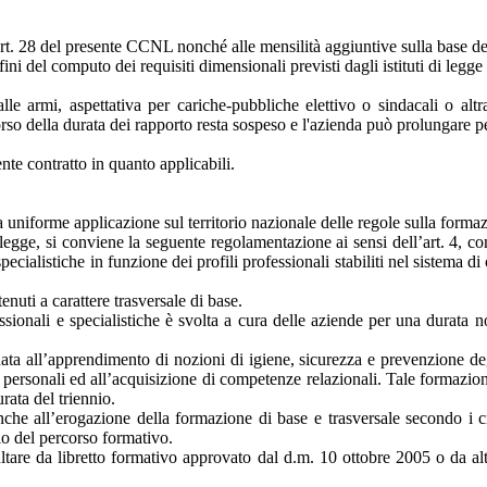
ll’art. 28 del presente CCNL nonché alle mensilità aggiuntive sulla base d
ini del computo dei requisiti dimensionali previsti dagli istituti di legge 
alle armi, aspettativa per cariche-pubbliche elettivo o sindacali o alt
rso della durata dei rapporto resta sospeso e l'azienda può prolungare per
te contratto in quanto applicabili.
a uniforme applicazione sul territorio nazionale delle regole sulla forma
legge, si conviene la seguente regolamentazione ai sensi dell’art. 4, 
pecialistiche in funzione dei profili professionali stabiliti nel sistema
nuti a carattere trasversale di base.
ionali e specialistiche è svolta a cura delle aziende per una durata n
ata all’apprendimento di nozioni di igiene, sicurezza e prevenzione degl
i personali ed all’acquisizione di competenze relazionali. Tale formazio
ata del triennio.
nche all’erogazione della formazione di base e trasversale secondo i c
zio del percorso formativo.
sultare da libretto formativo approvato dal d.m. 10 ottobre 2005 o da 