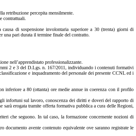
ella retribuzione percepita mensilmente.
e contrattuali.
ra causa di sospensione involontaria superiore a 30 (trenta) giorni di
 una pari durata il termine finale del contratto.
zione nell’apprendistato professionalizzante.
commi 2 e 3 del D.Lgs. n. 167/2011, individuando i contenuti formativi
 di classificazione e inquadramento del personale dei presente CCNL ed i
on inferiore a 80 (ottanta) ore medie annue in coerenza con il profilo
i infortuni sul lavoro, conoscenza dei diritti e doveri del rapporto di
ne sarà erogata tramite offerta formativa pubblica a cura delle Regioni,
riteri che seguono. In tal caso, la formazione concernente nozioni di
altro documento avente contenuto equivalente ove saranno registrate le