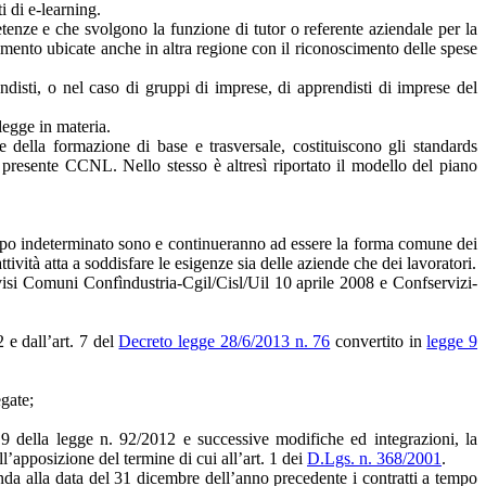
 di e-learning.
tenze e che svolgono la funzione di tutor o referente aziendale per la
erimento ubicate anche in altra regione con il riconoscimento delle spese
disti, o nel caso di gruppi di imprese, di apprendisti di imprese del
legge in materia.
 della formazione di base e trasversale, costituiscono gli standards
 presente CCNL. Nello stesso è altresì riportato il modello del piano
empo indeterminato sono e continueranno ad essere la forma comune dei
tività atta a soddisfare le esigenze sia delle aziende che dei lavoratori.
vvisi Comuni Confìndustria-Cgil/Cisl/Uil 10 aprile 2008 e Confservizi-
 e dall’art. 7 del
Decreto legge 28/6/2013 n. 76
convertito in
legge 9
egate;
9 della legge n. 92/2012 e successive modifiche ed integrazioni, la
ell’apposizione del termine di cui all’art. 1 dei
D.Lgs. n. 368/2001
.
enda alla data del 31 dicembre dell’anno precedente i contratti a tempo