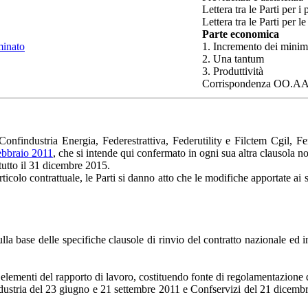
Lettera tra le Parti per i
Lettera tra le Parti per l
Parte economica
minato
1. Incremento dei minim
2. Una tantum
3. Produttività
Corrispondenza OO.AA
findustria Energia, Federestrattiva, Federutility e Filctem Cgil, Fem
bbraio 2011
, che si intende qui confermato in ogni sua altra clausola n
tutto il 31 dicembre 2015.
icolo contrattuale, le Parti si danno atto che le modifiche apportate ai s
 sulla base delle specifiche clausole di rinvio del contratto nazionale ed i
li elementi del rapporto di lavoro, costituendo fonte di regolamentazione d
dustria del 23 giugno e 21 settembre 2011 e Confservizi del 21 dicembr