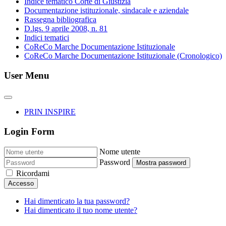
Indice tematico Corte di Giustizia
Documentazione istituzionale, sindacale e aziendale
Rassegna bibliografica
D.lgs. 9 aprile 2008, n. 81
Indici tematici
CoReCo Marche Documentazione Istituzionale
CoReCo Marche Documentazione Istituzionale (Cronologico)
User Menu
PRIN INSPIRE
Login Form
Nome utente
Password
Mostra password
Ricordami
Accesso
Hai dimenticato la tua password?
Hai dimenticato il tuo nome utente?