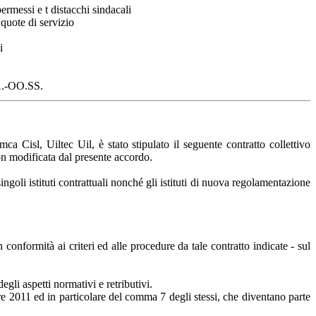
 permessi e t distacchi sindacali
e quote di servizio
i
.-OO.SS.
ca Cisl, Uiltec Uil, è stato stipulato il seguente
contratto collettivo
on modificata dal presente accordo.
ingoli istituti contrattuali nonché gli istituti di nuova regolamentazione
n conformità ai criteri ed alle procedure da tale contratto indicate - sul
egli aspetti normativi e retributivi.
e 2011 ed in particolare del comma 7 degli stessi, che diventano parte