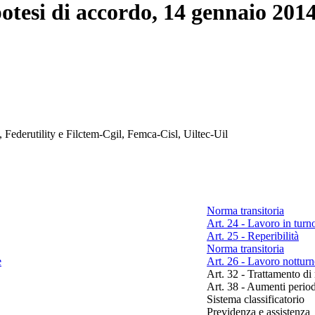
otesi di accordo, 14 gennaio 201
, Federutility e Filctem-Cgil, Femca-Cisl, Uiltec-Uil
Norma transitoria
Art. 24 - Lavoro in turn
Art. 25 - Reperibilità
Norma transitoria
e
Art. 26 - Lavoro nottur
Art. 32 - Trattamento di 
Art. 38 - Aumenti period
Sistema classificatorio
Previdenza e assistenza