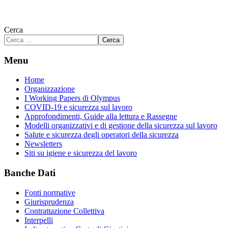
Cerca
Cerca
Menu
Home
Organizzazione
I Working Papers di Olympus
COVID-19 e sicurezza sul lavoro
Approfondimenti, Guide alla lettura e Rassegne
Modelli organizzativi e di gestione della sicurezza sul lavoro
Salute e sicurezza degli operatori della sicurezza
Newsletters
Siti su igiene e sicurezza del lavoro
Banche Dati
Fonti normative
Giurisprudenza
Contrattazione Collettiva
Interpelli