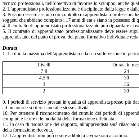
tecnico-professionali, nell’obiettivo di favorire lo sviluppo, anche qu
2. L’apprendistato professionalizzante è disciplinato dalla legge e dall
3. Possono essere assunti con contratto di apprendistato professionalizz
soggetti che abbiano compiuto i 17 anni di età e siano in possesso di qu
4. Il contratto di apprendistato professionalizzante può riguardare ciasc
5. Il contratto di apprendistato professionalizzante deve essere stip
apprendistato, del patto di prova, del piano formativo individuale red
Durata
1. La durata massima dell’apprendistato e la sua suddivisione in periodi
Livelli
Durata in mes
7-8
24
4,5,6
30
3
36
2
30
9. I periodi di servizio prestati in qualità di apprendista presso più 
ad un anno e si riferiscano alle stesse attività.
10. Per ottenere il riconoscimento dei cumulo dei periodi di apprendi
compiuti e le ore e le modalità della formazione effettuata.
11. In caso di risoluzione del rapporto, all’apprendista sarà rilasciato 
della formazione ricevuta.
12. L’apprendista non può essere adibito a lavorazioni a cottimo.