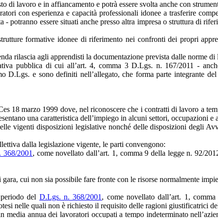
to di lavoro e in affiancamento e potrà essere svolta anche con strumenti
ratori con esperienza e capacità professionali idonee a trasferire compe
ata - potranno essere situati anche presso altra impresa o struttura di rif
utture formative idonee di riferimento nei confronti dei propri appren
enda rilascia agli apprendisti la documentazione prevista dalle norme di 
mativa pubblica di cui all’art. 4, comma 3 D.Lgs. n. 167/2011 - anche
mo D.Lgs. e sono definiti nell’allegato, che forma parte integrante del
Ces 18 marzo 1999 dove, nel riconoscere che i contratti di lavoro a t
sentano una caratteristica dell’impiego in alcuni settori, occupazioni e at
lle vigenti disposizioni legislative nonché delle disposizioni degli A
llettiva dalla legislazione vigente, le parti convengono:
. 368/2001
, come novellato dall’art. 1, comma 9 della legge n. 92/2012
di gara, cui non sia possibile fare fronte con le risorse normalmente impi
 periodo del
D.Lgs. n. 368/2001
, come novellato dall’art. 1, comma 
tesi nelle quali non è richiesto il requisito delle ragioni giustificatrici d
% in media annua dei lavoratori occupati a tempo indeterminato nell’azi