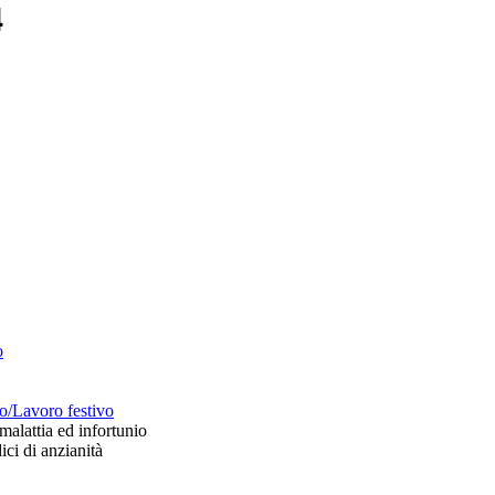
4
o
no/Lavoro festivo
malattia ed infortunio
ici di anzianità