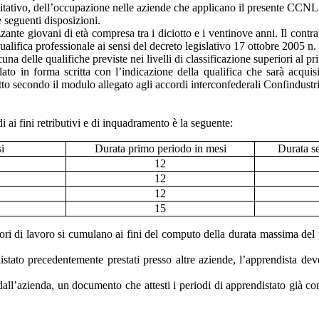
alitativo, dell’occupazione nelle aziende che applicano il presente CCNL
e seguenti disposizioni.
ante giovani di età compresa tra i diciotto e i ventinove anni. Il contra
alifica professionale ai sensi del decreto legislativo 17 ottobre 2005 n.
una delle qualifiche previste nei livelli di classificazione superiori al pr
ulato in forma scritta con l’indicazione della qualifica che sarà acqui
atto secondo il modulo allegato agli accordi interconfederali Confindustr
 ai fini retributivi e di inquadramento è la seguente:
i
Durata primo periodo in mesi
Durata s
12
12
12
15
datori di lavoro si cumulano ai fini del computo della durata massima del
stato precedentemente prestati presso altre aziende, l’apprendista deve
dall’azienda, un documento che attesti i periodi di apprendistato già compi